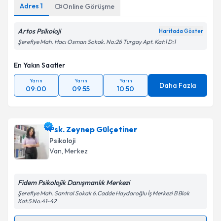
Adres
1
Online Görüşme
Artos Psikoloji
Haritada Göster
Şerefiye Mah. Hacı Osman Sokak. No:26 Turgay Apt. Kat:1 D:1
En Yakın Saatler
Yarın
Yarın
Yarın
Daha Fazla
09:00
09:55
10:50
Psk. Zeynep Gülçetiner
Psikoloji
Van
, Merkez
Fidem Psikolojik Danışmanlık Merkezi
Şerefiye Mah. Santral Sokak 6.Cadde Haydaroğlu İş Merkezi B Blok
Kat:5 No:41-42