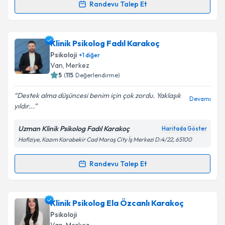
Randevu Talep Et
Randevu Takvimi Talebi
Psk. Zeynep Gülçetiner
için randevu takvimi talebi
Klinik Psikolog Fadıl Karakoç
oluşturun. Size bu uzmandan randevu almanız için bir
Psikoloji
+
1
diğer
takvim hazırlandığında e-posta ile bilgilendireceğiz.
Van
, Merkez
5
(
115
Değerlendirme)
E-posta Adresiniz
Destek alma düşüncesi benim için çok zordu. Yaklaşık
Devamı
yıldır...
Uzman Klinik Psikolog Fadıl Karakoç
Haritada Göster
Kişisel verilerimin işlenmesine ilişkin
Aydınlatma
Hafiziye, Kazım Karabekir Cad Maraş City İş Merkezi D:4/22, 65100
Metni
'ni okudum ve kişisel verilerimin belirtilen
kapsamda işlenmesini kabul ediyorum.
Randevu Talep Et
Randevu Takvimi Talebi
Takvim Talebini Gönder
Klinik Psikolog Fadıl Karakoç
için randevu takvimi
Klinik Psikolog Ela Özcanlı Karakoç
talebi oluşturun. Size bu uzmandan randevu almanız
Psikoloji
için bir takvim hazırlandığında e-posta ile