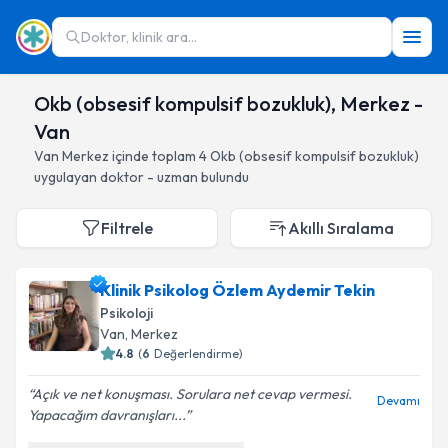
Doktor, klinik ara...
Okb (obsesif kompulsif bozukluk), Merkez -
Van
Van
Merkez
içinde toplam
4
Okb (obsesif kompulsif bozukluk)
uygulayan doktor - uzman bulundu
Filtrele
Akıllı Sıralama
Klinik Psikolog Özlem Aydemir Tekin
Psikoloji
Van
, Merkez
4.8
(
6
Değerlendirme)
Açık ve net konuşması. Sorulara net cevap vermesi.
Devamı
Yapacağım davranışları...