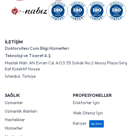
İLETİŞİM
Doktorsitesi Com Bilgi Hizmetleri
Teknoloji ve Ticaret A.Ş.
Maslak Mah. Ahi Evran Cd. A.O.S 55 Sokak No:2 Aksoy Plaza Giriş
Kat Kolektif House
İstanbul, Türkiye
SAĞLIK
PROFESYONELLER
Uzmanlar
Doktorlar İçin
Uzmanlık Alanları
Web Siteniz İçin
Hastalıklar
Kariyer
İşe Alım
Hizmetler