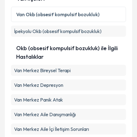
Kişisel verilerimin işlenmesine ilişkin
Aydınlatma
Van
Okb (obsesif kompulsif bozukluk)
Metni
'ni okudum ve kişisel verilerimin belirtilen
kapsamda işlenmesini kabul ediyorum.
İpekyolu
Okb (obsesif kompulsif bozukluk)
Takvim Talebini Gönder
Okb (obsesif kompulsif bozukluk) ile İlgili
Hastalıklar
Van Merkez Bireysel Terapi
Van Merkez Depresyon
Van Merkez Panik Atak
Van Merkez Aile Danışmanlığı
Van Merkez Aile İçi İletişim Sorunları