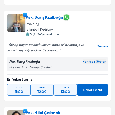
Psk. Barış Kızılboğa
Psikoloji
İstanbul
, Kadıköy
5
(
8
Değerlendirme)
Süreç boyunca korkularımı daha iyi anlamayı ve
Devamı
yönetmeyi öğrendim. Seanslar...
Psk. Barış Kızılboğa
Haritada Göster
Bostancı Emin Ali Paşa Caddesi
En Yakın Saatler
Yarın
Yarın
Yarın
Daha Fazla
11:00
12:00
13:00
Psk. Hilal Çakmak