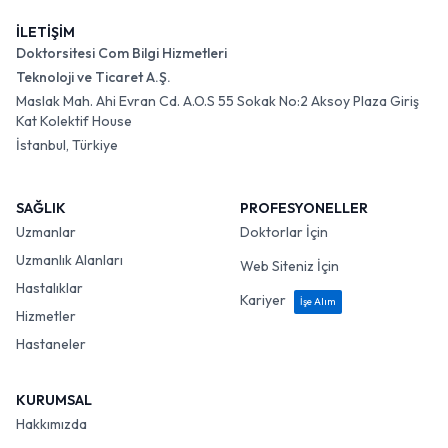
İLETİŞİM
Doktorsitesi Com Bilgi Hizmetleri
Teknoloji ve Ticaret A.Ş.
Maslak Mah. Ahi Evran Cd. A.O.S 55 Sokak No:2 Aksoy Plaza Giriş
Kat Kolektif House
İstanbul, Türkiye
SAĞLIK
PROFESYONELLER
Uzmanlar
Doktorlar İçin
Uzmanlık Alanları
Web Siteniz İçin
Hastalıklar
Kariyer
İşe Alım
Hizmetler
Hastaneler
KURUMSAL
Hakkımızda