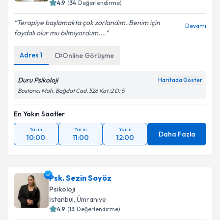
4.9
(
34
Değerlendirme)
Terapiye başlamakta çok zorlandım. Benim için
Devamı
faydalı olur mu bilmiyordum....
Adres
1
Online Görüşme
Duru Psikoloji
Haritada Göster
Bostancı Mah. Bağdat Cad. 526 Kat :2 D: 5
En Yakın Saatler
Yarın
Yarın
Yarın
Daha Fazla
10:00
11:00
12:00
Psk. Sezin Soyöz
Psikoloji
İstanbul
, Ümraniye
4.9
(
13
Değerlendirme)