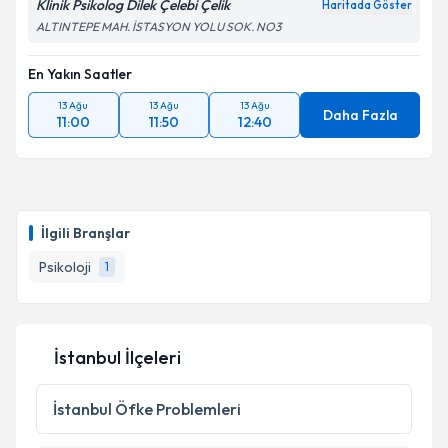
kapsamda işlenmesini kabul ediyorum.
Klinik Psikolog Dilek Çelebi Çelik
Haritada Göster
ALTINTEPE MAH. İSTASYON YOLU SOK. NO3
Takvim Talebini Gönder
En Yakın Saatler
13 Ağu
13 Ağu
13 Ağu
Daha Fazla
11:00
11:50
12:40
İlgili Branşlar
Psikoloji
1
İstanbul İlçeleri
İstanbul
Öfke Problemleri