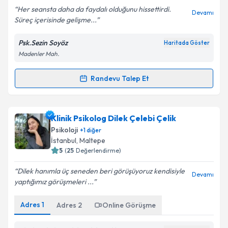
Her seansta daha da faydalı olduğunu hissettirdi.
Devamı
Süreç içerisinde gelişme...
Psk.Sezin Soyöz
Haritada Göster
Madenler Mah.
Randevu Talep Et
Randevu Takvimi Talebi
Psk. Sezin Soyöz
için randevu takvimi talebi
Klinik Psikolog Dilek Çelebi Çelik
oluşturun. Size bu uzmandan randevu almanız için bir
Psikoloji
+
1
diğer
takvim hazırlandığında e-posta ile bilgilendireceğiz.
İstanbul
, Maltepe
5
(
25
Değerlendirme)
E-posta Adresiniz
Dilek hanımla üç seneden beri görüşüyoruz kendisiyle
Devamı
yaptığımız görüşmeleri ...
Adres
1
Adres
2
Online Görüşme
Kişisel verilerimin işlenmesine ilişkin
Aydınlatma
Metni
'ni okudum ve kişisel verilerimin belirtilen