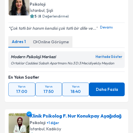
Psikoloji
İstanbul
, Şişli
5
(
8
Değerlendirme)
Devamı
Çok tatlı bir hanım kendisi çok tatlı bir dille ve...
Adres
1
Online Görüşme
Modern Psikoloji Merkezi
Haritada Göster
Ortaklar Caddesi Sabah Apartmanı No:3 D:3 Mecidiyeköy Meydan
En Yakın Saatler
Yarın
Yarın
Yarın
Daha Fazla
17:00
17:50
18:40
Klinik Psikolog F. Nur Konukpay Aşağıdağ
Psikoloji
+
1
diğer
İstanbul
, Kadıköy