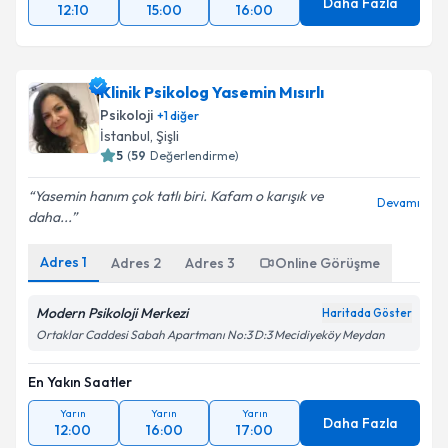
Daha Fazla
12:10
15:00
16:00
Klinik Psikolog Yasemin Mısırlı
Psikoloji
+
1
diğer
İstanbul
, Şişli
5
(
59
Değerlendirme)
Yasemin hanım çok tatlı biri. Kafam o karışık ve
Devamı
daha...
Adres
1
Adres
2
Adres
3
Online Görüşme
Modern Psikoloji Merkezi
Haritada Göster
Ortaklar Caddesi Sabah Apartmanı No:3 D:3 Mecidiyeköy Meydan
En Yakın Saatler
Yarın
Yarın
Yarın
Daha Fazla
12:00
16:00
17:00