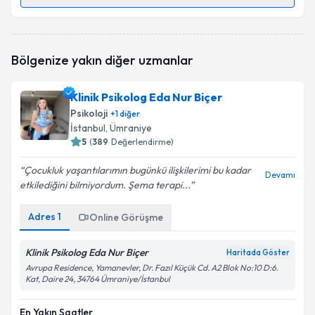
Randevu Takvimi Talebi
Psk. Defne Aktaş
için randevu takvimi talebi
Bölgenize yakın diğer uzmanlar
oluşturun. Size bu uzmandan randevu almanız için bir
takvim hazırlandığında e-posta ile bilgilendireceğiz.
Klinik Psikolog Eda Nur Biçer
E-posta Adresiniz
Psikoloji
+
1
diğer
İstanbul
, Ümraniye
5
(
389
Değerlendirme)
Çocukluk yaşantılarımın bugünkü ilişkilerimi bu kadar
Kişisel verilerimin işlenmesine ilişkin
Aydınlatma
Devamı
etkilediğini bilmiyordum. Şema terapi...
Metni
'ni okudum ve kişisel verilerimin belirtilen
kapsamda işlenmesini kabul ediyorum.
Adres
1
Online Görüşme
Takvim Talebini Gönder
Klinik Psikolog Eda Nur Biçer
Haritada Göster
Avrupa Residence, Yamanevler, Dr. Fazıl Küçük Cd. A2 Blok No:10 D:6.
Kat, Daire 24, 34764 Ümraniye/İstanbul
En Yakın Saatler