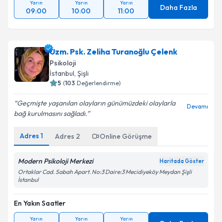
Yarın
Yarın
Yarın
Daha Fazla
09:00
10:00
11:00
Uzm. Psk. Zeliha Turanoğlu Çelenk
Psikoloji
İstanbul
, Şişli
5
(
103
Değerlendirme)
Geçmişte yaşanılan olayların günümüzdeki olaylarla
Devamı
bağ kurulmasını sağladı.
Adres
1
Adres
2
Online Görüşme
Modern Psikoloji Merkezi
Haritada Göster
Ortaklar Cad. Sabah Apart. No:3 Daire:3 Mecidiyeköy Meydan Şişli
İstanbul
En Yakın Saatler
Yarın
Yarın
Yarın