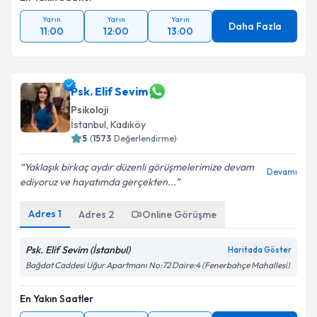
Yarın
Yarın
Yarın
Daha Fazla
11:00
12:00
13:00
Psk. Elif Sevim
Psikoloji
İstanbul
, Kadıköy
5
(
1573
Değerlendirme)
Yaklaşık birkaç aydır düzenli görüşmelerimize devam
Devamı
ediyoruz ve hayatımda gerçekten...
Adres
1
Adres
2
Online Görüşme
Psk. Elif Sevim (İstanbul)
Haritada Göster
Bağdat Caddesi Uğur Apartmanı No:72 Daire:4 (Fenerbahçe Mahallesi)
En Yakın Saatler