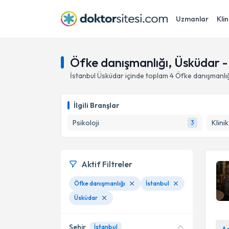
Uzmanlar
Klin
Öfke danışmanlığı, Üsküdar - 
İstanbul
Üsküdar
içinde toplam
4
Öfke danışmanlı
İlgili Branşlar
Psikoloji
Klini
3
Aktif Filtreler
Öfke danışmanlığı
İstanbul
Üsküdar
Şehir
İstanbul