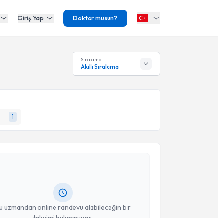
Giriş Yap
Doktor musun?
Sıralama
Akıllı Sıralama
1
akvimi Talebi
 Erva Ergün
için randevu takvimi talebi oluşturun. Size
 randevu almanız için bir takvim hazırlandığında e-
lgilendireceğiz.
resiniz
u uzmandan online randevu alabileceğin bir
takvimi bulunmuyor.