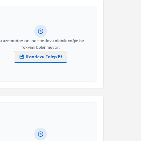
Takvim Talebini Gönder
in Özkaya
için randevu takvimi talebi oluşturun. Size
 randevu almanız için bir takvim hazırlandığında e-
lgilendireceğiz.
resiniz
u uzmandan online randevu alabileceğin bir
takvimi bulunmuyor.
Randevu Talep Et
 verilerimin işlenmesine ilişkin
Aydınlatma Metni
'ni
 ve kişisel verilerimin belirtilen kapsamda
esini kabul ediyorum.
akvimi Talebi
Takvim Talebini Gönder
ikolog Senem Konya Yılmaz
için randevu takvimi
turun. Size bu uzmandan randevu almanız için bir
rlandığında e-posta ile bilgilendireceğiz.
resiniz