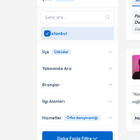
A
Ps
Da
Ca
İstanbul
İlçe
Üsküdar
Yakınımda Ara
Branşlar
Konumuma yakın uzmanları
Kadıköy
göster
Ken
Bakırköy
İlgi Alanları
sağl
Şişli
Hizmetler
Öfke danışmanlığı
Mo
Psikoloji
Beşiktaş
Klinik Psikolog
Mezuniyet
Çocuk Terapisi
Daha Fazla Filtre
Ataşehir