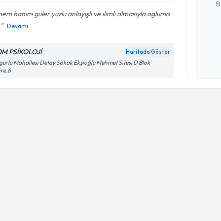
B
em hanım guler yuzlu anlayışlı ve ılımlı olmasıyla ogluma
.
Devamı
Kişisel
okudum
M PSİKOLOJİ
Haritada Göster
işlenm
gurlu Mahallesi Detay Sokak Ekşioğlu Mehmet Sitesi D Blok
re.6