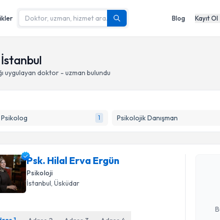
ikler
Blog
Kayıt Ol
İstanbul
ğı
uygulayan doktor - uzman bulundu
k Psikolog
Psikolojik Danışman
1
Randevu T
Psk. Hilal
Psk. Hilal Erva Ergün
bu uzmandan
Psikoloji
posta ile bi
İstanbul
, Üsküdar
E-posta Ad
B