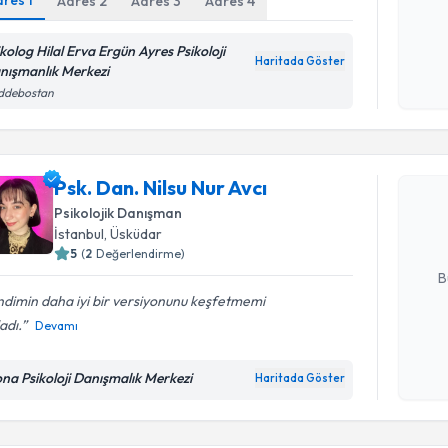
dres
1
Adres
2
Adres
3
Adres
4
Kişisel
ikolog Hilal Erva Ergün Ayres Psikoloji
Haritada Göster
okudum
nışmanlık Merkezi
işlenm
ddebostan
Randevu T
Psk. Dan. 
Psk. Dan. Nilsu Nur Avcı
Size bu uzm
hazırlandığ
Psikolojik Danışman
İstanbul
, Üsküdar
E-posta Ad
5
(
2
Değerlendirme)
B
dimin daha iyi bir versiyonunu keşfetmemi
adı.
Devamı
Kişisel
okudum
na Psikoloji Danışmalık Merkezi
Haritada Göster
işlenm
Randevu T