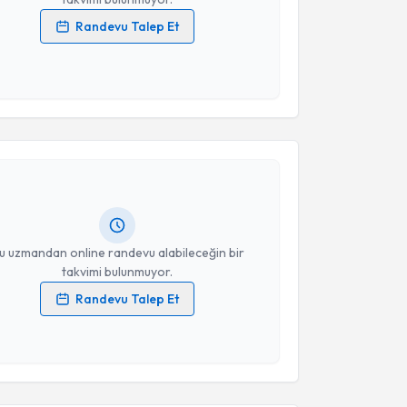
Randevu Talep Et
 verilerimin işlenmesine ilişkin
Aydınlatma Metni
'ni
 ve kişisel verilerimin belirtilen kapsamda
esini kabul ediyorum.
akvimi Talebi
Takvim Talebini Gönder
Nilsu Nur Avcı
için randevu takvimi talebi oluşturun.
andan randevu almanız için bir takvim
ında e-posta ile bilgilendireceğiz.
resiniz
u uzmandan online randevu alabileceğin bir
takvimi bulunmuyor.
Randevu Talep Et
 verilerimin işlenmesine ilişkin
Aydınlatma Metni
'ni
 ve kişisel verilerimin belirtilen kapsamda
esini kabul ediyorum.
akvimi Talebi