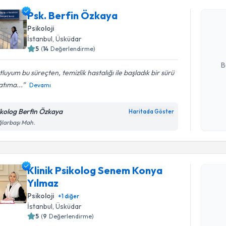
Psk. Berf
Psk. Berfin Özkaya
bu uzmandan
Psikoloji
posta ile bi
İstanbul
, Üsküdar
5
(
14
Değerlendirme)
E-posta Ad
B
luyum bu süreçten, temizlik hastalığı ile başladık bir sürü
tıma...
Devamı
Kişisel
okudum
ikolog Berfin Özkaya
Haritada Göster
işlenm
larbaşı Mah.
Randevu T
Klinik Psikolog Senem Konya
Klinik Ps
Yılmaz
talebi oluş
Psikoloji
takvim hazı
+
1
diğer
İstanbul
, Üsküdar
E-posta Ad
5
(
9
Değerlendirme)