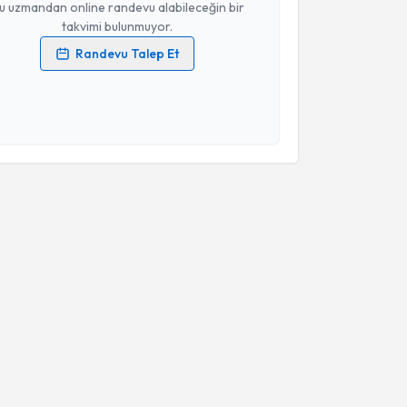
u uzmandan online randevu alabileceğin bir
takvimi bulunmuyor.
Randevu Talep Et
 verilerimin işlenmesine ilişkin
Aydınlatma Metni
'ni
 ve kişisel verilerimin belirtilen kapsamda
esini kabul ediyorum.
Takvim Talebini Gönder