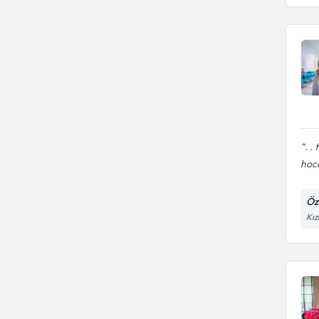
. .
hoc
Öz
Kız