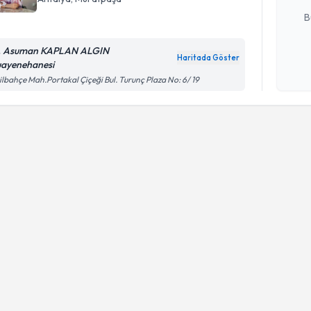
B
. Asuman KAPLAN ALGIN
Haritada Göster
ayenehanesi
Kişisel
ilbahçe Mah.Portakal Çiçeği Bul. Turunç Plaza No: 6/ 19
okudum
işlenm