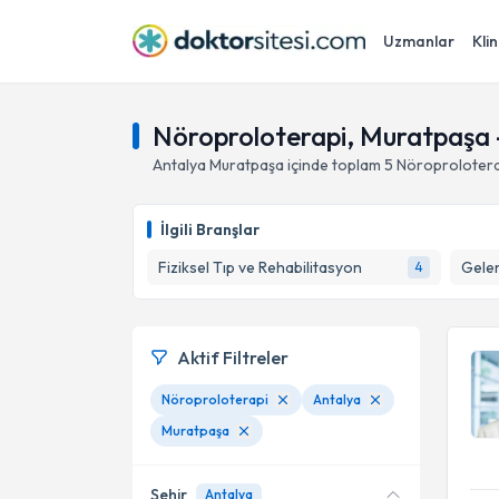
Uzmanlar
Klin
Nöroproloterapi, Muratpaşa 
Antalya
Muratpaşa
içinde toplam
5
Nöroprolotera
İlgili Branşlar
Fiziksel Tıp ve Rehabilitasyon
Gelen
4
Aktif Filtreler
Nöroproloterapi
Antalya
Muratpaşa
Şehir
Antalya