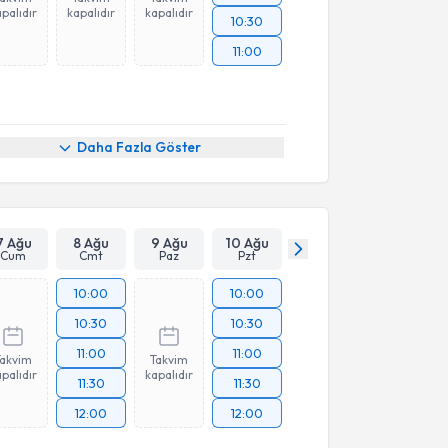
palıdır
kapalıdır
kapalıdır
10:30
11:00
Daha Fazla Göster
7 Ağu
8 Ağu
9 Ağu
10 Ağu
Cum
Cmt
Paz
Pzt
10:00
10:00
10:30
10:30
11:00
11:00
Takvim
Takvim
palıdır
kapalıdır
11:30
11:30
12:00
12:00