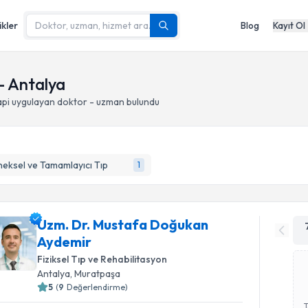
ikler
Blog
Kayıt Ol
- Antalya
pi
uygulayan doktor - uzman bulundu
eksel ve Tamamlayıcı Tıp
1
Uzm. Dr. Mustafa Doğukan
Aydemir
Fiziksel Tıp ve Rehabilitasyon
Antalya
, Muratpaşa
5
(
9
Değerlendirme)