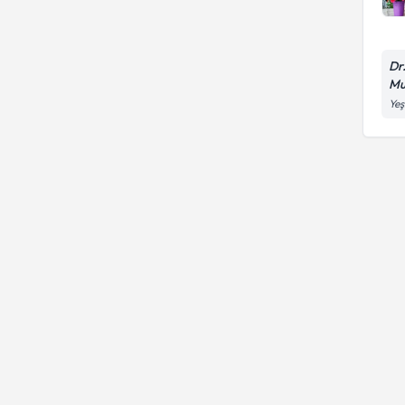
Dr
Mu
Yeş