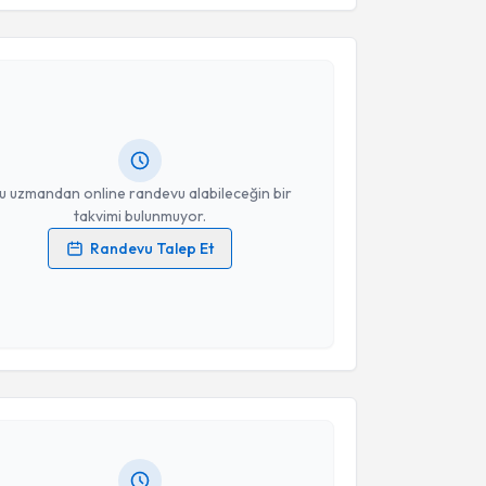
akvimi Talebi
yesi S. N. Sena Öztekin
için randevu takvimi talebi
Size bu uzmandan randevu almanız için bir takvim
ında e-posta ile bilgilendireceğiz.
resiniz
u uzmandan online randevu alabileceğin bir
takvimi bulunmuyor.
Randevu Talep Et
 verilerimin işlenmesine ilişkin
Aydınlatma Metni
'ni
 ve kişisel verilerimin belirtilen kapsamda
esini kabul ediyorum.
akvimi Talebi
Takvim Talebini Gönder
n Kaplan Algın
için randevu takvimi talebi oluşturun.
andan randevu almanız için bir takvim
ında e-posta ile bilgilendireceğiz.
resiniz