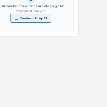
u uzmandan online randevu alabileceğin bir
takvimi bulunmuyor.
Randevu Talep Et
 verilerimin işlenmesine ilişkin
Aydınlatma Metni
'ni
 ve kişisel verilerimin belirtilen kapsamda
esini kabul ediyorum.
Takvim Talebini Gönder