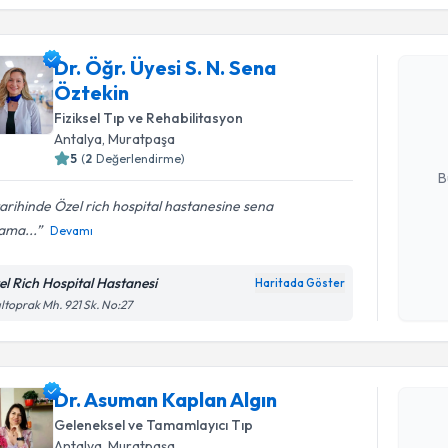
Randevu T
Dr. Öğr. Üyesi S. N. Sena
Dr. Öğr. Ü
Öztekin
oluşturun. 
hazırlandığ
Fiziksel Tıp ve Rehabilitasyon
Antalya
, Muratpaşa
E-posta Ad
5
(
2
Değerlendirme)
B
 tarihinde Özel rich hospital hastanesine sena
ama...
Devamı
Kişisel
okudum
el Rich Hospital Hastanesi
Haritada Göster
işlenm
Randevu T
ıltoprak Mh. 921 Sk. No:27
Dr. Asuma
Size bu uzm
Dr. Asuman Kaplan Algın
hazırlandığ
Geleneksel ve Tamamlayıcı Tıp
Antalya
, Muratpaşa
E-posta Ad