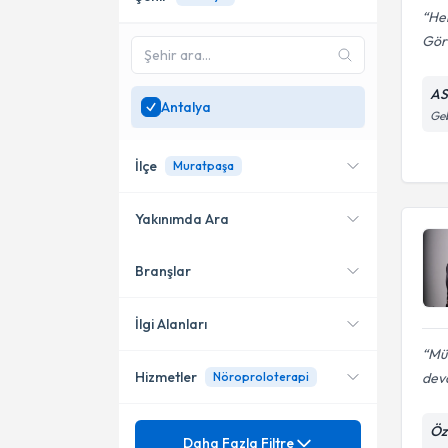
He
Gör
AS
Antalya
Geb
İlçe
Muratpaşa
Yakınımda Ara
Branşlar
Konumuma yakın uzmanları
Muratpaşa
göster
Kepez
İlgi Alanları
Mük
Hizmetler
dev
Nöroproloterapi
Fiziksel Tıp ve Rehabilitasyon
Geleneksel ve Tamamlayıcı Tıp
Mezuniyet
Öz
Ağrı
Daha Fazla Filtre