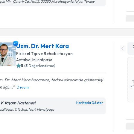
çuk Mh., Çınarlı Cd. No:15, 07230 Muratpaşa/Antalya, Turkey
Uzm. Dr. Mert Kara
Fiziksel Tıp ve Rehabilitasyon
Antalya
, Muratpaşa
5
(
3
Değerlendirme)
. Dr. Mert Kara hocamıza, tedavi sürecimde gösterdiği
ka
 ilgi,...
Devamı
V Yaşam Hastanesi
Haritada Göster
izli Mah. 1116 Sok. No:4 Muratpaşa