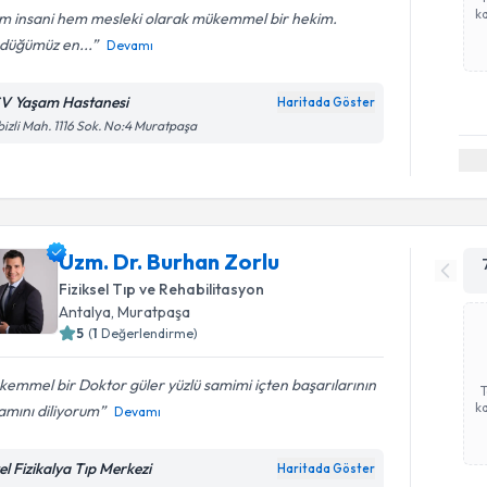
ka
m insani hem mesleki olarak mükemmel bir hekim.
düğümüz en...
Devamı
V Yaşam Hastanesi
Haritada Göster
izli Mah. 1116 Sok. No:4 Muratpaşa
Uzm. Dr. Burhan Zorlu
Fiziksel Tıp ve Rehabilitasyon
Antalya
, Muratpaşa
5
(
1
Değerlendirme)
emmel bir Doktor güler yüzlü samimi içten başarılarının
ka
amını diliyorum
Devamı
el Fizikalya Tıp Merkezi
Haritada Göster