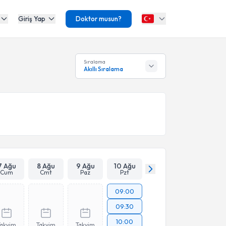
Giriş Yap
Doktor musun?
Sıralama
Akıllı Sıralama
7 Ağu
8 Ağu
9 Ağu
10 Ağu
Cum
Cmt
Paz
Pzt
09:00
09:30
10:00
Takvim
Takvim
Takvim