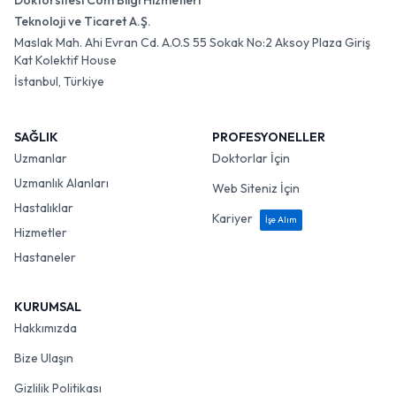
Doktorsitesi Com Bilgi Hizmetleri
Teknoloji ve Ticaret A.Ş.
Maslak Mah. Ahi Evran Cd. A.O.S 55 Sokak No:2 Aksoy Plaza Giriş
Kat Kolektif House
İstanbul, Türkiye
SAĞLIK
PROFESYONELLER
Uzmanlar
Doktorlar İçin
Uzmanlık Alanları
Web Siteniz İçin
Hastalıklar
Kariyer
İşe Alım
Hizmetler
Hastaneler
KURUMSAL
Hakkımızda
Bize Ulaşın
Gizlilik Politikası