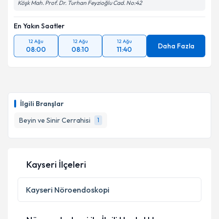
Köşk Mah. Prof. Dr. Turhan Feyzioğlu Cad. No:42
En Yakın Saatler
12 Ağu
12 Ağu
12 Ağu
Daha Fazla
08:00
08:10
11:40
İlgili Branşlar
Beyin ve Sinir Cerrahisi
1
Kayseri İlçeleri
Kayseri
Nöroendoskopi