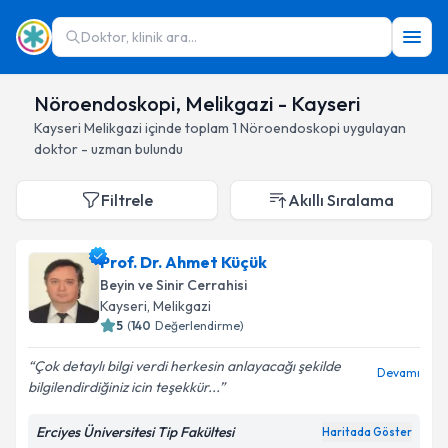
Doktor, klinik ara...
Nöroendoskopi, Melikgazi - Kayseri
Kayseri
Melikgazi
içinde toplam
1
Nöroendoskopi
uygulayan
doktor - uzman bulundu
Filtrele
Akıllı Sıralama
Prof. Dr. Ahmet Küçük
Beyin ve Sinir Cerrahisi
Kayseri
, Melikgazi
5
(
140
Değerlendirme)
Çok detaylı bilgi verdi herkesin anlayacağı şekilde
Devamı
bilgilendirdiğiniz icin teşekkür...
Erciyes Üniversitesi Tip Fakültesi
Haritada Göster