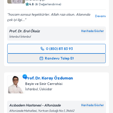
4.8
(
6
Değerlendirme)
hocam sonsuz teşekkürler. Allah razı olsun. Alanında
Devamı
çok iyi ilgi...
Prof. Dr. Erol Öksüz
Haritada Göster
İstanbul İstanbul
0 (850) 811 83 93
Randevu Takvimi Talebi
Randevu Talep Et
Prof. Dr. Erol Öksüz
için randevu takvimi talebi
oluşturun. Size bu uzmandan randevu almanız için bir
Prof. Dr. Koray Özduman
takvim hazırlandığında e-posta ile bilgilendireceğiz.
Beyin ve Sinir Cerrahisi
E-posta Adresiniz
İstanbul
,
Üsküdar
Acıbadem Hastanesi - Altunizade
Haritada Göster
Altunizade Mahallesi, Yurtcan Sokağı No:1, 34662