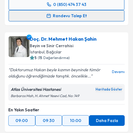
0 (850) 474 37 43
Randevu Takvimi Talebi
Randevu Talep Et
Doç. Dr. Arsal Acarbaş
için randevu takvimi talebi
oluşturun. Size bu uzmandan randevu almanız için bir
Doç. Dr. Mehmet Hakan Şahin
takvim hazırlandığında e-posta ile bilgilendireceğiz.
Beyin ve Sinir Cerrahisi
E-posta Adresiniz
İstanbul
,
Bağcılar
5
(
15
Değerlendirme)
Doktorumuz Hakan beyle kızımın beyninde tümör
Devamı
olduğunu öğrendiğimizde tanıştık. öncelikle...
Kişisel verilerimin işlenmesine ilişkin
Aydınlatma
Metni
'ni okudum ve kişisel verilerimin belirtilen
Atlas Üniversitesi Hastanesi
Haritada Göster
kapsamda işlenmesini kabul ediyorum.
Barbaros Mah, H. Ahmet Yesevi Cad, No: 149
En Yakın Saatler
Takvim Talebini Gönder
09:00
09:30
10:00
Daha Fazla