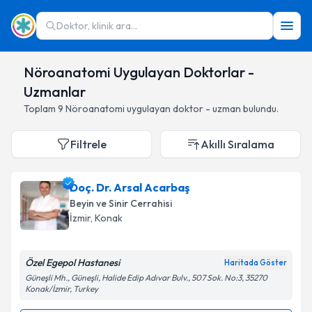
Doktor, klinik ara...
Nöroanatomi Uygulayan Doktorlar -
Uzmanlar
Toplam
9
Nöroanatomi
uygulayan doktor - uzman bulundu.
Filtrele
Akıllı Sıralama
Doç. Dr. Arsal Acarbaş
Beyin ve Sinir Cerrahisi
İzmir
,
Konak
Özel Egepol Hastanesi
Haritada Göster
Güneşli Mh., Güneşli, Halide Edip Adıvar Bulv., 507 Sok. No:3, 35270
Konak/İzmir, Turkey