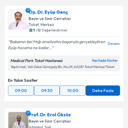
Op. Dr. Eyüp Genç
Beyin ve Sinir Cerrahisi
Tokat
,
Merkez
5
(
12
Değerlendirme)
Babamın bel fıtığı ameliyatını başarıyla gerçekleştiren
Devamı
Eyüp hocama ne kadar...
Medical Park Tokat Hastanesi
Haritada Göster
Yeşilırmak, Vali Zekai Gümüşdiş Blv. No:29, 60230 Tokat Merkez/Tokat
En Yakın Saatler
09:00
09:30
10:00
Daha Fazla
Prof. Dr. Erol Öksüz
Beyin ve Sinir Cerrahisi
İstanbul
,
Şişli