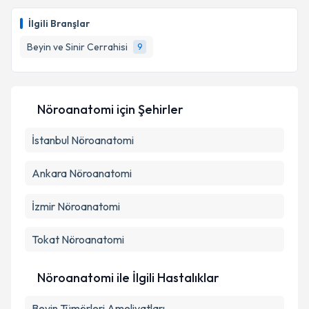
Op. Dr. Yahya Efe Güner
için randevu takvimi talebi
oluşturun. Size bu uzmandan randevu almanız için bir
İlgili Branşlar
takvim hazırlandığında e-posta ile bilgilendireceğiz.
Beyin ve Sinir Cerrahisi
9
E-posta Adresiniz
Nöroanatomi
için Şehirler
Kişisel verilerimin işlenmesine ilişkin
Aydınlatma
İstanbul
Metni
Nöroanatomi
'ni okudum ve kişisel verilerimin belirtilen
kapsamda işlenmesini kabul ediyorum.
Ankara
Nöroanatomi
Takvim Talebini Gönder
İzmir
Nöroanatomi
Tokat
Nöroanatomi
Nöroanatomi ile İlgili Hastalıklar
Beyin Tümörleri Ameliyatları