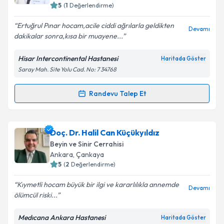
5
(
1
Değerlendirme)
E-posta Adresiniz
Ertuğrul Pınar hocam,acile ciddi ağrılarla geldikten
Devamı
dakikalar sonra,kısa bir muayene...
Hisar Intercontinental Hastanesi
Haritada Göster
Kişisel verilerimin işlenmesine ilişkin
Aydınlatma
Saray Mah. Site Yolu Cad. No: 7 34768
Metni
'ni okudum ve kişisel verilerimin belirtilen
kapsamda işlenmesini kabul ediyorum.
Randevu Talep Et
Randevu Takvimi Talebi
Takvim Talebini Gönder
Op. Dr. Ertuğrul Pınar
için randevu takvimi talebi
Doç. Dr. Halil Can Küçükyıldız
oluşturun. Size bu uzmandan randevu almanız için bir
Beyin ve Sinir Cerrahisi
takvim hazırlandığında e-posta ile bilgilendireceğiz.
Ankara
,
Çankaya
5
(
2
Değerlendirme)
E-posta Adresiniz
Kıymetli hocam büyük bir ilgi ve kararlılıkla annemde
Devamı
ölümcül riski...
Medıcana Ankara Hastanesi
Haritada Göster
Kişisel verilerimin işlenmesine ilişkin
Aydınlatma