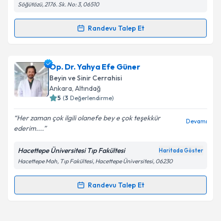
Söğütözü, 2176. Sk. No: 3, 06510
Metni
'ni okudum ve kişisel verilerimin belirtilen
kapsamda işlenmesini kabul ediyorum.
Randevu Talep Et
Randevu Takvimi Talebi
Takvim Talebini Gönder
Doç. Dr. Halil Can Küçükyıldız
için randevu takvimi
Op. Dr. Yahya Efe Güner
talebi oluşturun. Size bu uzmandan randevu almanız
Beyin ve Sinir Cerrahisi
için bir takvim hazırlandığında e-posta ile
Ankara
,
Altındağ
bilgilendireceğiz.
5
(
3
Değerlendirme)
E-posta Adresiniz
Her zaman çok ilgili olanefe bey e çok teşekkür
Devamı
ederim....
Hacettepe Üniversitesi Tıp Fakültesi
Haritada Göster
Hacettepe Mah, Tıp Fakültesi, Hacettepe Üniversitesi, 06230
Kişisel verilerimin işlenmesine ilişkin
Aydınlatma
Metni
'ni okudum ve kişisel verilerimin belirtilen
kapsamda işlenmesini kabul ediyorum.
Randevu Talep Et
Randevu Takvimi Talebi
Takvim Talebini Gönder