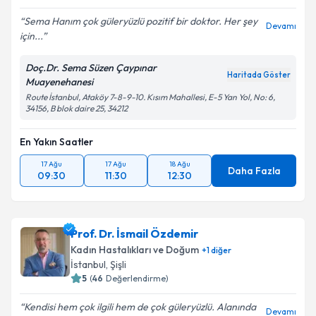
Sema Hanım çok güleryüzlü pozitif bir doktor. Her şey
Devamı
için...
Kişisel verilerimin işlenmesine ilişkin
Aydınlatma
Metni
'ni okudum ve kişisel verilerimin belirtilen
Doç.Dr. Sema Süzen Çaypınar
kapsamda işlenmesini kabul ediyorum.
Haritada Göster
Muayenehanesi
Route İstanbul, Ataköy 7-8-9-10. Kısım Mahallesi, E-5 Yan Yol, No: 6,
34156, B blok daire 25, 34212
Takvim Talebini Gönder
En Yakın Saatler
17 Ağu
17 Ağu
18 Ağu
Daha Fazla
09:30
11:30
12:30
Prof. Dr. İsmail Özdemir
Kadın Hastalıkları ve Doğum
+
1
diğer
İstanbul
, Şişli
5
(
46
Değerlendirme)
Kendisi hem çok ilgili hem de çok güleryüzlü. Alanında
Devamı