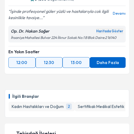
İşinde profesyonel güler yüzlü ve hastalarıyla cok ilgili
Devamı
kesinlikle tavsiye...
Kişisel verilerimin işlenmesine ilişkin
Aydınlatma
Metni
'ni okudum ve kişisel verilerimin belirtilen
Op. Dr. Hakan Sağer
Haritada Göster
kapsamda işlenmesini kabul ediyorum.
İhsaniye Mahallesi Bulvar 224 İlknur Sokak No:1 B Blok Daire:2 16140
En Yakın Saatler
Takvim Talebini Gönder
12:00
12:30
13:00
Daha Fazla
İlgili Branşlar
Kadın Hastalıkları ve Doğum
Sertifikalı Medikal Estetik
2
1
Tekirdağ İlçeleri