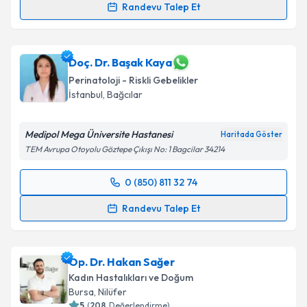
Randevu Talep Et
Dr. Öğr. Üyesi Tuba Günay
için randevu takvimi
talebi oluşturun. Size bu uzmandan randevu almanız
için bir takvim hazırlandığında e-posta ile
Doç. Dr. Başak Kaya
bilgilendireceğiz.
Perinatoloji - Riskli Gebelikler
İstanbul
, Bağcılar
E-posta Adresiniz
Medipol Mega Üniversite Hastanesi
Haritada Göster
TEM Avrupa Otoyolu Göztepe Çıkışı No: 1 Bagcilar 34214
Kişisel verilerimin işlenmesine ilişkin
Aydınlatma
0 (850) 811 32 74
Metni
'ni okudum ve kişisel verilerimin belirtilen
Randevu Takvimi Talebi
kapsamda işlenmesini kabul ediyorum.
Randevu Talep Et
Doç. Dr. Başak Kaya
için randevu takvimi talebi
Takvim Talebini Gönder
oluşturun. Size bu uzmandan randevu almanız için bir
Op. Dr. Hakan Sağer
takvim hazırlandığında e-posta ile bilgilendireceğiz.
Kadın Hastalıkları ve Doğum
E-posta Adresiniz
Bursa
, Nilüfer
5
(
208
Değerlendirme)