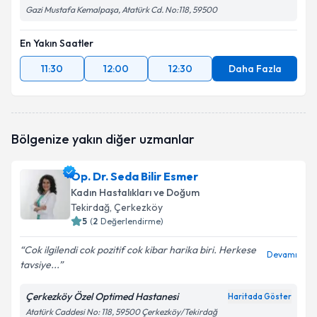
Gazi Mustafa Kemalpaşa, Atatürk Cd. No:118, 59500
En Yakın Saatler
11:30
12:00
12:30
Daha Fazla
Bölgenize yakın diğer uzmanlar
Op. Dr. Seda Bilir Esmer
Kadın Hastalıkları ve Doğum
Tekirdağ
, Çerkezköy
5
(
2
Değerlendirme)
Cok ilgilendi cok pozitif cok kibar harika biri. Herkese
Devamı
tavsiye...
Çerkezköy Özel Optimed Hastanesi
Haritada Göster
Atatürk Caddesi No: 118, 59500 Çerkezköy/Tekirdağ