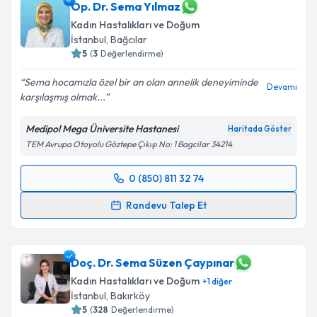
takvim hazırlandığında e-posta ile bilgilendireceğiz.
Op. Dr. Sema Yılmaz
Kadın Hastalıkları ve Doğum
E-posta Adresiniz
İstanbul
, Bağcılar
5
(
3
Değerlendirme)
Sema hocamızla özel bir an olan annelik deneyiminde
Devamı
karşılaşmış olmak...
Kişisel verilerimin işlenmesine ilişkin
Aydınlatma
Metni
'ni okudum ve kişisel verilerimin belirtilen
Medipol Mega Üniversite Hastanesi
Haritada Göster
kapsamda işlenmesini kabul ediyorum.
TEM Avrupa Otoyolu Göztepe Çıkışı No: 1 Bagcilar 34214
Takvim Talebini Gönder
0 (850) 811 32 74
Randevu Takvimi Talebi
Randevu Talep Et
Op. Dr. Sema Yılmaz
için randevu takvimi talebi
oluşturun. Size bu uzmandan randevu almanız için bir
takvim hazırlandığında e-posta ile bilgilendireceğiz.
Doç. Dr. Sema Süzen Çaypınar
Kadın Hastalıkları ve Doğum
+
1
diğer
E-posta Adresiniz
İstanbul
, Bakırköy
5
(
328
Değerlendirme)