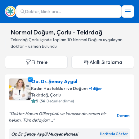
Doktor, klinik ara...
Normal Doğum, Çorlu - Tekirdağ
Tekirdağ
Çorlu
içinde toplam
10
Normal Doğum
uygulayan
doktor - uzman bulundu
Filtrele
Akıllı Sıralama
Op. Dr. Şenay Aygül
Kadın Hastalıkları ve Doğum
+
1
diğer
Tekirdağ
, Çorlu
5
(
56
Değerlendirme)
Doktor Hanım Güleryüzlü ve konusunda uzman bir
Devamı
hekim. Tüm detayları...
Op Dr Şenay Aygül Muayenehanesi
Haritada Göster