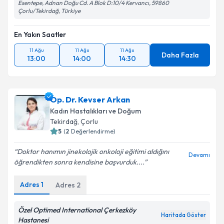
Esentepe, Adnan Doğu Cd. A Blok D:10/4 Kervancı, 59860
Çorlu/Tekirdağ, Türkiye
En Yakın Saatler
11 Ağu
11 Ağu
11 Ağu
Daha Fazla
13:00
14:00
14:30
Op. Dr. Kevser Arkan
Kadın Hastalıkları ve Doğum
Tekirdağ
, Çorlu
5
(
2
Değerlendirme)
Doktor hanımın jinekolojik onkoloji eğitimi aldığını
Devamı
öğrendikten sonra kendisine başvurduk....
Adres
1
Adres
2
Özel Optimed International Çerkezköy
Haritada Göster
Hastanesi