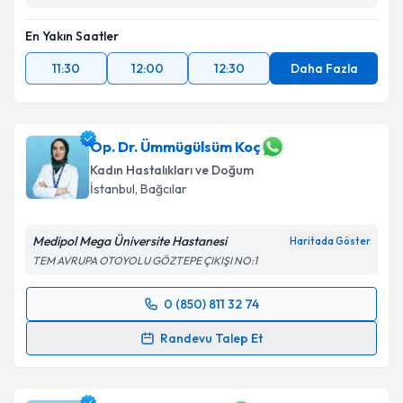
En Yakın Saatler
11:30
12:00
12:30
Daha Fazla
Op. Dr. Ümmügülsüm Koç
Kadın Hastalıkları ve Doğum
İstanbul
, Bağcılar
Medipol Mega Üniversite Hastanesi
Haritada Göster
TEM AVRUPA OTOYOLU GÖZTEPE ÇIKIŞI NO:1
0 (850) 811 32 74
Randevu Takvimi Talebi
Randevu Talep Et
Op. Dr. Ümmügülsüm Koç
için randevu takvimi talebi
oluşturun. Size bu uzmandan randevu almanız için bir