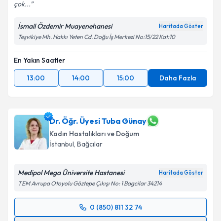
çok...
İsmail Özdemir Muayenehanesi
Haritada Göster
Teşvikiye Mh. Hakkı Yeten Cd. Doğu İş Merkezi No:15/22 Kat:10
En Yakın Saatler
13:00
14:00
15:00
Daha Fazla
Dr. Öğr. Üyesi Tuba Günay
Kadın Hastalıkları ve Doğum
İstanbul
, Bağcılar
Medipol Mega Üniversite Hastanesi
Haritada Göster
TEM Avrupa Otoyolu Göztepe Çıkışı No: 1 Bagcilar 34214
0 (850) 811 32 74
Randevu Takvimi Talebi