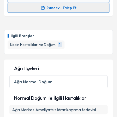
Randevu Takvimi Talebi
Randevu Talep Et
Op. Dr. İzel Selin Özsoy
için randevu takvimi talebi
oluşturun. Size bu uzmandan randevu almanız için bir
takvim hazırlandığında e-posta ile bilgilendireceğiz.
İlgili Branşlar
E-posta Adresiniz
Kadın Hastalıkları ve Doğum
1
Kişisel verilerimin işlenmesine ilişkin
Aydınlatma
Ağrı İlçeleri
Metni
'ni okudum ve kişisel verilerimin belirtilen
kapsamda işlenmesini kabul ediyorum.
Ağrı
Normal Doğum
Takvim Talebini Gönder
Normal Doğum ile İlgili Hastalıklar
Ağrı Merkez Ameliyatsız idrar kaçırma tedavisi