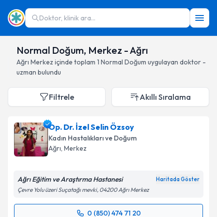
Doktor, klinik ara...
Normal Doğum, Merkez - Ağrı
Ağrı
Merkez
içinde toplam
1
Normal Doğum
uygulayan doktor -
uzman bulundu
Filtrele
Akıllı Sıralama
Op. Dr. İzel Selin Özsoy
Kadın Hastalıkları ve Doğum
Ağrı
, Merkez
Ağrı Eğitim ve Araştırma Hastanesi
Haritada Göster
Çevre Yolu üzeri Suçatağı mevki, 04200 Ağrı Merkez
0 (850) 474 71 20