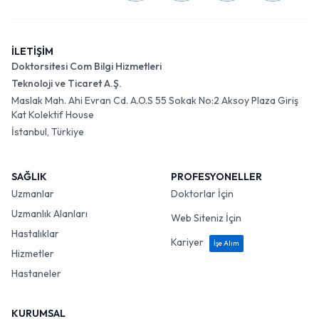
İLETİŞİM
Doktorsitesi Com Bilgi Hizmetleri
Teknoloji ve Ticaret A.Ş.
Maslak Mah. Ahi Evran Cd. A.O.S 55 Sokak No:2 Aksoy Plaza Giriş
Kat Kolektif House
İstanbul, Türkiye
SAĞLIK
PROFESYONELLER
Uzmanlar
Doktorlar İçin
Uzmanlık Alanları
Web Siteniz İçin
Hastalıklar
Kariyer
İşe Alım
Hizmetler
Hastaneler
KURUMSAL