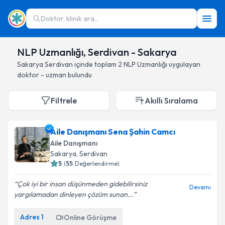
Doktor, klinik ara...
NLP Uzmanlığı, Serdivan - Sakarya
Sakarya
Serdivan
içinde toplam
2
NLP Uzmanlığı
uygulayan
doktor - uzman bulundu
Filtrele
Akıllı Sıralama
Aile Danışmanı Sena Şahin Camcı
Aile Danışmanı
Sakarya
, Serdivan
5
(
55
Değerlendirme)
Çok iyi bir insan düşünmeden gidebilirsiniz
Devamı
yargılamadan dinleyen çözüm sunan...
Adres
1
Online Görüşme