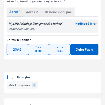
sürecini, kendimi yeniden keşfederek...
Adres
1
Adres
2
Online Görüşme
MyLife Psikolojk Danışmanlık Merkezi
Haritada Göster
Doğancılar Cad. 2812
En Yakın Saatler
Yarın
Yarın
20:45
Daha Fazla
11:00
11:45
İlgili Branşlar
Aile Danışmanı
1