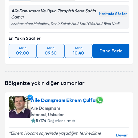
Aile Danışmanı Ve Oyun Terapisti Sena Şahin
Haritada Göster
Camcı
Arabacıalanı Mahallesi, Deniz Sokak No:2 Kat:1 Ofis No:2 Bina No:5
En Yakın Saatler
Yarın
Yarın
Yarın
Daha Fazla
09:00
09:50
10:40
Bölgenize yakın diğer uzmanlar
Aile Danışmanı Ekrem Çulfa
Aile Danışmanı
İstanbul
, Üsküdar
5
(
174
Değerlendirme)
Ekrem Hocam sayesinde yaşadığım terk edilme
Devamı