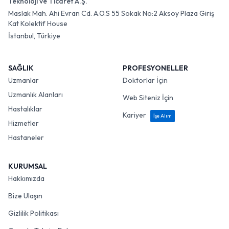
Teknoloji ve Ticaret A.Ş.
Maslak Mah. Ahi Evran Cd. A.O.S 55 Sokak No:2 Aksoy Plaza Giriş
Kat Kolektif House
İstanbul, Türkiye
SAĞLIK
PROFESYONELLER
Uzmanlar
Doktorlar İçin
Uzmanlık Alanları
Web Siteniz İçin
Hastalıklar
Kariyer
İşe Alım
Hizmetler
Hastaneler
KURUMSAL
Hakkımızda
Bize Ulaşın
Gizlilik Politikası