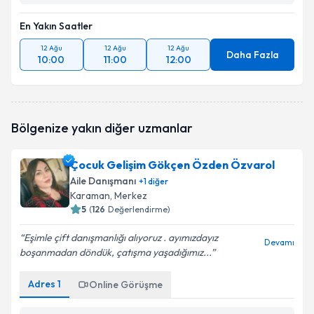
En Yakın Saatler
12 Ağu
12 Ağu
12 Ağu
Daha Fazla
10:00
11:00
12:00
Bölgenize yakın diğer uzmanlar
Çocuk Gelişim Gökçen Özden Özvarol
Aile Danışmanı
+
1
diğer
Karaman
, Merkez
5
(
126
Değerlendirme)
Eşimle çift danışmanlığı alıyoruz . ayımızdayız
Devamı
boşanmadan döndük, çatışma yaşadığımız...
Adres
1
Online Görüşme