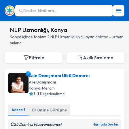
Doktor, klinik ara...
NLP Uzmanlığı, Konya
Konya
içinde toplam
2
NLP Uzmanlığı
uygulayan doktor - uzman
bulundu
Filtrele
Akıllı Sıralama
Aile Danışmanı Ülkü Demirci
Aile Danışmanı
Konya
, Meram
5
(
1
Değerlendirme)
Adres
1
Online Görüşme
Ülkü Demirci Muayenehanesi
Haritada Göster