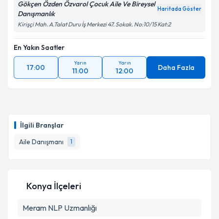
Gökçen Özden Özvarol Çocuk Aile Ve Bireysel
Haritada Göster
Danışmanlık
Kirişçi Mah. A.Talat Duru İş Merkezi 47. Sokak. No:10/15 Kat:2
En Yakın Saatler
Yarın
Yarın
17:00
Daha Fazla
11:00
12:00
İlgili Branşlar
Aile Danışmanı
1
Konya İlçeleri
Meram
NLP Uzmanlığı