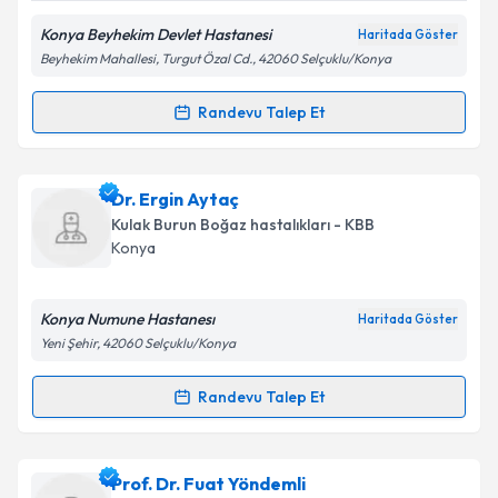
Konya Beyhekim Devlet Hastanesi
Haritada Göster
Kişisel verilerimin işlenmesine ilişkin
Aydınlatma
Beyhekim Mahallesi, Turgut Özal Cd., 42060 Selçuklu/Konya
Metni
'ni okudum ve kişisel verilerimin belirtilen
kapsamda işlenmesini kabul ediyorum.
Randevu Talep Et
Randevu Takvimi Talebi
Takvim Talebini Gönder
Dr. Ali Rıza Ulutaş
için randevu takvimi talebi
Dr. Ergin Aytaç
oluşturun. Size bu uzmandan randevu almanız için bir
Kulak Burun Boğaz hastalıkları - KBB
takvim hazırlandığında e-posta ile bilgilendireceğiz.
Konya
E-posta Adresiniz
Konya Numune Hastanesı
Haritada Göster
Yeni Şehir, 42060 Selçuklu/Konya
Kişisel verilerimin işlenmesine ilişkin
Aydınlatma
Randevu Talep Et
Randevu Takvimi Talebi
Metni
'ni okudum ve kişisel verilerimin belirtilen
kapsamda işlenmesini kabul ediyorum.
Dr. Ergin Aytaç
için randevu takvimi talebi oluşturun.
Prof. Dr. Fuat Yöndemli