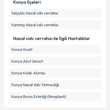
Konya İlçeleri
Kişisel verilerimin işlenmesine ilişkin
Aydınlatma
Selçuklu
Metni
Nazal valv cerrahisi
'ni okudum ve kişisel verilerimin belirtilen
kapsamda işlenmesini kabul ediyorum.
Karatay
Nazal valv cerrahisi
Takvim Talebini Gönder
Nazal valv cerrahisi ile İlgili Hastalıklar
Konya Guatr
Konya Akut Sinüzit
Konya Kulak Akıntısı
Konya Nazal Valv Yetmezliği
Konya Burun Estetiği (Rinoplasti)