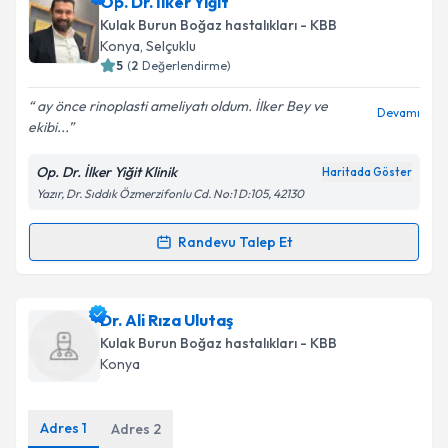
Doç. Dr. Hakan Dağıstan
için randevu takvimi talebi
Op. Dr. İlker Yiğit
oluşturun. Size bu uzmandan randevu almanız için bir
Kulak Burun Boğaz hastalıkları - KBB
takvim hazırlandığında e-posta ile bilgilendireceğiz.
Konya
, Selçuklu
5
(
2
Değerlendirme)
E-posta Adresiniz
ay önce rinoplasti ameliyatı oldum. İlker Bey ve
Devamı
ekibi...
Op. Dr. İlker Yiğit Klinik
Haritada Göster
Kişisel verilerimin işlenmesine ilişkin
Aydınlatma
Yazır, Dr. Sıddık Özmerzifonlu Cd. No:1 D:105, 42130
Metni
'ni okudum ve kişisel verilerimin belirtilen
kapsamda işlenmesini kabul ediyorum.
Randevu Talep Et
Randevu Takvimi Talebi
Takvim Talebini Gönder
Op. Dr. İlker Yiğit
için randevu takvimi talebi
Dr. Ali Rıza Ulutaş
oluşturun. Size bu uzmandan randevu almanız için bir
Kulak Burun Boğaz hastalıkları - KBB
takvim hazırlandığında e-posta ile bilgilendireceğiz.
Konya
E-posta Adresiniz
Adres
1
Adres
2