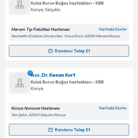
Size bu uzmandan randevu almanız için bir takvim
Takvim Talebini Gönder
Kulak Burun Boğaz hastalıkları - KBB
hazırlandığında e-posta ile bilgilendireceğiz.
Konya
, Selçuklu
E-posta Adresiniz
Meram Tıp Fakültesi Hastanesi
Haritada Göster
Necmettin Erbakan Üniversitesi, Yunus Emre, 42080 Meram/Konya
Kişisel verilerimin işlenmesine ilişkin
Aydınlatma
Randevu Talep Et
Randevu Takvimi Talebi
Metni
'ni okudum ve kişisel verilerimin belirtilen
kapsamda işlenmesini kabul ediyorum.
Prof. Dr. Fuat Yöndemli
için randevu takvimi talebi
Ass. Dr. Kenan Kurt
oluşturun. Size bu uzmandan randevu almanız için bir
Takvim Talebini Gönder
Kulak Burun Boğaz hastalıkları - KBB
takvim hazırlandığında e-posta ile bilgilendireceğiz.
Konya
E-posta Adresiniz
Konya Numune Hastanesı
Haritada Göster
Yeni Şehir, 42060 Selçuklu/Konya
Kişisel verilerimin işlenmesine ilişkin
Aydınlatma
Randevu Talep Et
Randevu Takvimi Talebi
Metni
'ni okudum ve kişisel verilerimin belirtilen