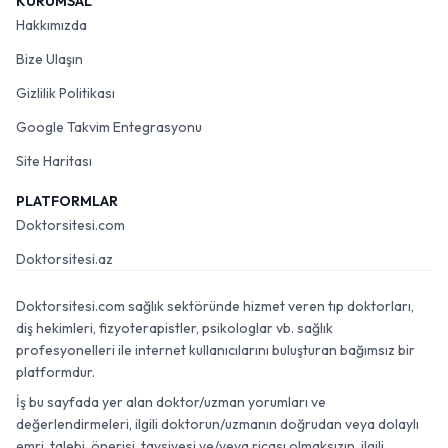
KURUMSAL
Hakkımızda
Bize Ulaşın
Gizlilik Politikası
Google Takvim Entegrasyonu
Site Haritası
PLATFORMLAR
Doktorsitesi.com
Doktorsitesi.az
Doktorsitesi.com sağlık sektöründe hizmet veren tıp doktorları,
diş hekimleri, fizyoterapistler, psikologlar vb. sağlık
profesyonelleri ile internet kullanıcılarını buluşturan bağımsız bir
platformdur.
İş bu sayfada yer alan doktor/uzman yorumları ve
değerlendirmeleri, ilgili doktorun/uzmanın doğrudan veya dolaylı
emri, talebi, önerisi, tavsiyesi ve/veya ricası olmaksızın, ilgili