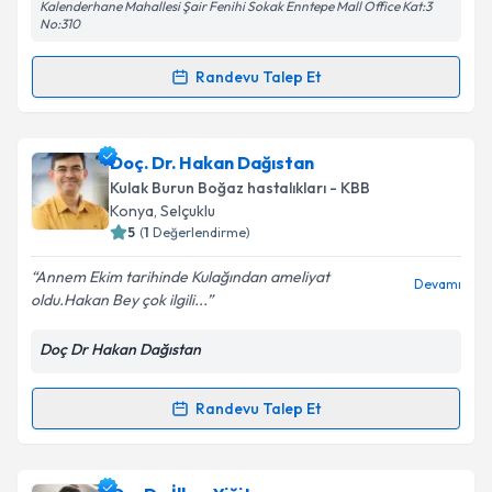
Kalenderhane Mahallesi Şair Fenihi Sokak Enntepe Mall Office Kat:3
No:310
Randevu Talep Et
Randevu Takvimi Talebi
Op. Dr. Nevruz Özdemir
için randevu takvimi talebi
Doç. Dr. Hakan Dağıstan
oluşturun. Size bu uzmandan randevu almanız için bir
Kulak Burun Boğaz hastalıkları - KBB
takvim hazırlandığında e-posta ile bilgilendireceğiz.
Konya
, Selçuklu
5
(
1
Değerlendirme)
E-posta Adresiniz
Annem Ekim tarihinde Kulağından ameliyat
Devamı
oldu.Hakan Bey çok ilgili...
Doç Dr Hakan Dağıstan
Kişisel verilerimin işlenmesine ilişkin
Aydınlatma
Metni
'ni okudum ve kişisel verilerimin belirtilen
kapsamda işlenmesini kabul ediyorum.
Randevu Talep Et
Randevu Takvimi Talebi
Takvim Talebini Gönder