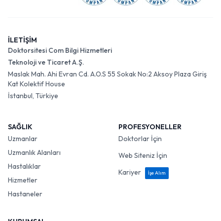
İLETİŞİM
Doktorsitesi Com Bilgi Hizmetleri
Teknoloji ve Ticaret A.Ş.
Maslak Mah. Ahi Evran Cd. A.O.S 55 Sokak No:2 Aksoy Plaza Giriş
Kat Kolektif House
İstanbul, Türkiye
SAĞLIK
PROFESYONELLER
Uzmanlar
Doktorlar İçin
Uzmanlık Alanları
Web Siteniz İçin
Hastalıklar
Kariyer
İşe Alım
Hizmetler
Hastaneler