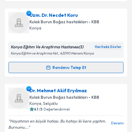
kapsamda işlenmesini kabul ediyorum.
Ass. Dr. Kenan Kurt
için randevu takvimi talebi
Uzm. Dr. Necdet Koru
oluşturun. Size bu uzmandan randevu almanız için bir
Takvim Talebini Gönder
Kulak Burun Boğaz hastalıkları - KBB
takvim hazırlandığında e-posta ile bilgilendireceğiz.
Konya
E-posta Adresiniz
Konya Eğıtım Ve Araştirma Hastanesı(S)
Haritada Göster
Konya Eğitim ve Araştırma Hst., 42090 Meram/Konya
Kişisel verilerimin işlenmesine ilişkin
Aydınlatma
Randevu Talep Et
Randevu Takvimi Talebi
Metni
'ni okudum ve kişisel verilerimin belirtilen
kapsamda işlenmesini kabul ediyorum.
Uzm. Dr. Necdet Koru
için randevu takvimi talebi
Dr. Mehmet Akif Eryılmaz
oluşturun. Size bu uzmandan randevu almanız için bir
Takvim Talebini Gönder
Kulak Burun Boğaz hastalıkları - KBB
takvim hazırlandığında e-posta ile bilgilendireceğiz.
Konya
, Selçuklu
4.1
(
5
Değerlendirme)
E-posta Adresiniz
Hayatımın en büyük hatası. Bu hatayı iki kere yaptım.
Devamı
Burnumu...