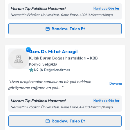
Meram Tıp Fakültesi Hastanesi
Haritada Göster
Kişisel verilerimin işlenmesine ilişkin
Aydınlatma
Necmettin Erbakan Üniversitesi, Yunus Emre, 42080 Meram/Konya
Metni
'ni okudum ve kişisel verilerimin belirtilen
kapsamda işlenmesini kabul ediyorum.
Randevu Talep Et
Randevu Takvimi Talebi
Takvim Talebini Gönder
Dr. Mehmet Akif Eryılmaz
için randevu takvimi
Uzm. Dr. Mitat Arıcıgil
talebi oluşturun. Size bu uzmandan randevu almanız
Kulak Burun Boğaz hastalıkları - KBB
için bir takvim hazırlandığında e-posta ile
Konya
, Selçuklu
bilgilendireceğiz.
4.9
(
4
Değerlendirme)
E-posta Adresiniz
Uzun araştırmalar sonucunda bir çok hekimle
Devamı
görüşmeme rağmen en çok...
Meram Tıp Fakültesi Hastanesi
Haritada Göster
Necmettin Erbakan Üniversitesi, Yunus Emre, 42080 Meram/Konya
Kişisel verilerimin işlenmesine ilişkin
Aydınlatma
Metni
'ni okudum ve kişisel verilerimin belirtilen
kapsamda işlenmesini kabul ediyorum.
Randevu Talep Et
Randevu Takvimi Talebi