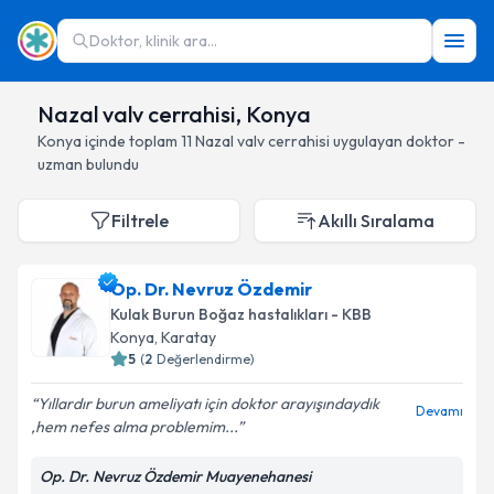
Doktor, klinik ara...
Nazal valv cerrahisi, Konya
Konya
içinde toplam
11
Nazal valv cerrahisi
uygulayan doktor -
uzman bulundu
Filtrele
Akıllı Sıralama
Op. Dr. Nevruz Özdemir
Kulak Burun Boğaz hastalıkları - KBB
Konya
, Karatay
5
(
2
Değerlendirme)
Yıllardır burun ameliyatı için doktor arayışındaydık
Devamı
,hem nefes alma problemim...
Op. Dr. Nevruz Özdemir Muayenehanesi