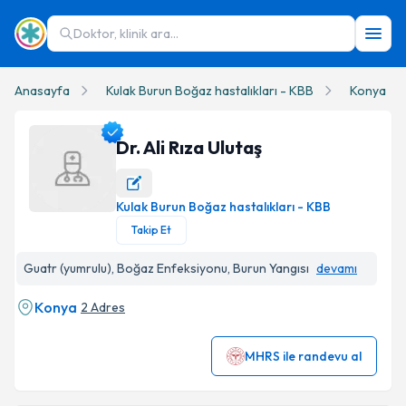
Doktor, klinik ara...
Anasayfa
Kulak Burun Boğaz hastalıkları - KBB
Konya
Dr. Ali Rıza Ulutaş
Kulak Burun Boğaz hastalıkları - KBB
Dr. Ali Rıza Ulutaş Profil Fotoğrafı
Takip Et
Guatr (yumrulu), Boğaz Enfeksiyonu, Burun Yangısı
devamı
Konya
2 Adres
MHRS ile randevu al