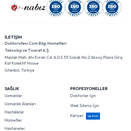
İLETİŞİM
Doktorsitesi Com Bilgi Hizmetleri
Teknoloji ve Ticaret A.Ş.
Maslak Mah. Ahi Evran Cd. A.O.S 55 Sokak No:2 Aksoy Plaza Giriş
Kat Kolektif House
İstanbul, Türkiye
SAĞLIK
PROFESYONELLER
Uzmanlar
Doktorlar İçin
Uzmanlık Alanları
Web Siteniz İçin
Hastalıklar
Kariyer
İşe Alım
Hizmetler
Hastaneler