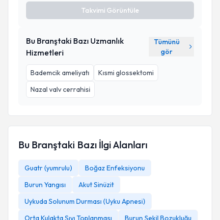
Takvimi Görüntüle
Bu Branştaki Bazı Uzmanlık
Tümünü
gör
Hizmetleri
Bademcik ameliyatı
Kısmi glossektomi
Nazal valv cerrahisi
Bu Branştaki Bazı İlgi Alanları
Guatr (yumrulu)
Boğaz Enfeksiyonu
Burun Yangısı
Akut Sinüzit
Uykuda Solunum Durması (Uyku Apnesi)
Orta Kulakta Sıvı Toplanması
Burun Şekil Bozukluğu