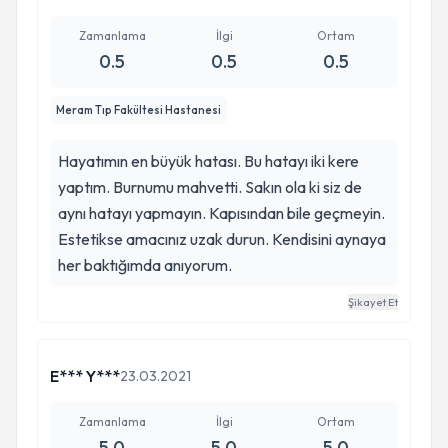
Zamanlama
İlgi
Ortam
0.5
0.5
0.5
Meram Tıp Fakültesi Hastanesi
Hayatımın en büyük hatası. Bu hatayı iki kere
yaptım. Burnumu mahvetti. Sakın ola ki siz de
aynı hatayı yapmayın. Kapısından bile geçmeyin.
Estetikse amacınız uzak durun. Kendisini aynaya
her baktığımda anıyorum.
Şikayet Et
E*** Y***
23.03.2021
Zamanlama
İlgi
Ortam
5.0
5.0
5.0