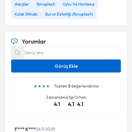
Alerjiler
Rinoplasti
Uyku Ve Horlama
Kulak İltihabı
Burun Estetiği (Rinoplasti)
Yorumlar
Görüş Ekle
★
★
★
★
☆
Toplam
5
değerlendirme
Zamanlama
İlgi
Ortam
4.1
4.1
4.1
F*** K***
06.11.2025