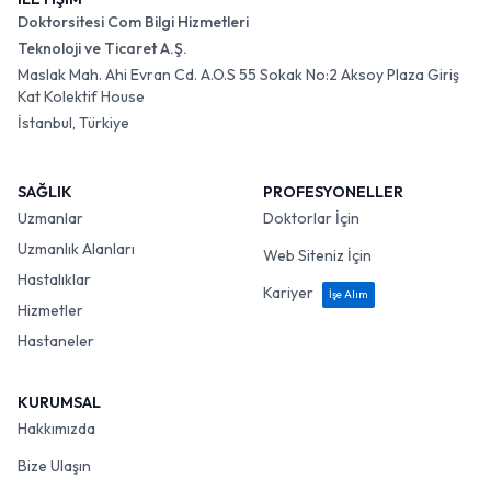
Doktorsitesi Com Bilgi Hizmetleri
Teknoloji ve Ticaret A.Ş.
Maslak Mah. Ahi Evran Cd. A.O.S 55 Sokak No:2 Aksoy Plaza Giriş
Kat Kolektif House
İstanbul, Türkiye
SAĞLIK
PROFESYONELLER
Uzmanlar
Doktorlar İçin
Uzmanlık Alanları
Web Siteniz İçin
Hastalıklar
Kariyer
İşe Alım
Hizmetler
Hastaneler
KURUMSAL
Hakkımızda
Bize Ulaşın