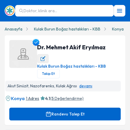
Doktor, klinik ara...
Anasayfa
Kulak Burun Boğaz hastalıkları - KBB
Konya
Dr. Mehmet Akif Eryılmaz
Kulak Burun Boğaz hastalıkları - KBB
Dr. Mehmet Akif Eryılmaz Profil Fotoğrafı
Takip Et
Akut Sinüzit, Nazofarenks, Kulak Ağrısı
devamı
Konya
4.1
1 Adres
(
5
Değerlendirme)
Randevu Talep Et