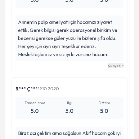
Annemin polip ameliyatı için hocamızı ziyaret
ettik. Gerek bilgisi gerek operasyonel birikim ve
becerisi gerekse güler yüzü ile bizlere şifa oldu.
Her şey için ayrı ayrı teşekkür ederiz.
Meslektaşlarınız ve siz iyi ki varsınız hocam..
Şikayet Et
R*** Ç***
19.10.2020
Zamanlama
İlgi
Ortam
5.0
5.0
5.0
Biraz acı çektim ama sağolsun Akif hocam çok iyi