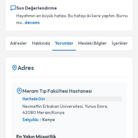
Son Değerlendirme
Hayatımın en büyük hatası. Bu hatayı iki kere yaptım. Burnu
mu...
devamı
Adresler
Hakkında
Yorumlar
Mesleki Bilgiler
İçerikler
Adres
Meram Tıp Fakültesi Hastanesi
Haritada Gör
Necmettin Erbakan Üniversitesi, Yunus Emre,
42080 Meram/Konya
Selçuklu
Konya
/
En Yakın Müsaitlik