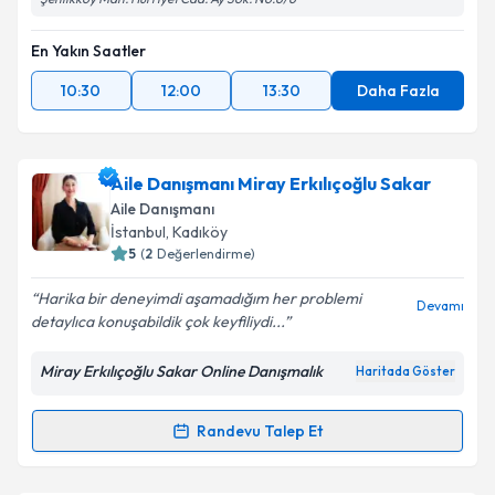
En Yakın Saatler
10:30
12:00
13:30
Daha Fazla
Aile Danışmanı Miray Erkılıçoğlu Sakar
Aile Danışmanı
İstanbul
, Kadıköy
5
(
2
Değerlendirme)
Harika bir deneyimdi aşamadığım her problemi
Devamı
detaylıca konuşabildik çok keyfiliydi...
Miray Erkılıçoğlu Sakar Online Danışmalık
Haritada Göster
Randevu Talep Et
Randevu Takvimi Talebi