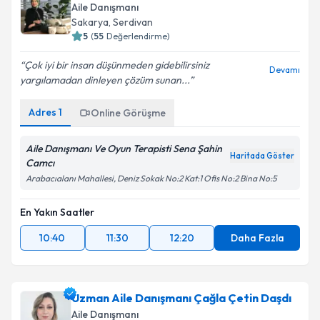
Aile Danışmanı
Sakarya
, Serdivan
5
(
55
Değerlendirme)
Çok iyi bir insan düşünmeden gidebilirsiniz
Devamı
yargılamadan dinleyen çözüm sunan...
Adres
1
Online Görüşme
Aile Danışmanı Ve Oyun Terapisti Sena Şahin
Haritada Göster
Camcı
Arabacıalanı Mahallesi, Deniz Sokak No:2 Kat:1 Ofis No:2 Bina No:5
En Yakın Saatler
10:40
11:30
12:20
Daha Fazla
Uzman Aile Danışmanı Çağla Çetin Daşdı
Aile Danışmanı