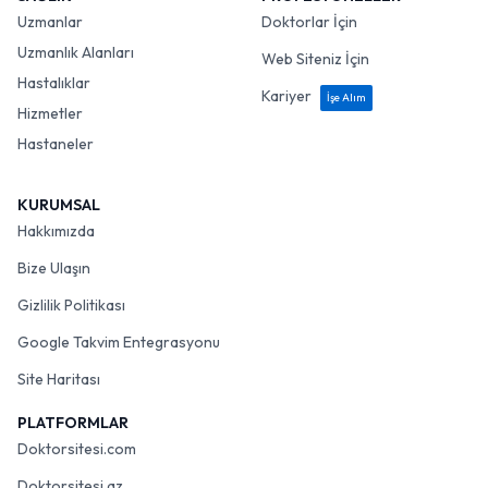
Uzmanlar
Doktorlar İçin
Uzmanlık Alanları
Web Siteniz İçin
Hastalıklar
Kariyer
İşe Alım
Hizmetler
Hastaneler
KURUMSAL
Hakkımızda
Bize Ulaşın
Gizlilik Politikası
Google Takvim Entegrasyonu
Site Haritası
PLATFORMLAR
Doktorsitesi.com
Doktorsitesi.az