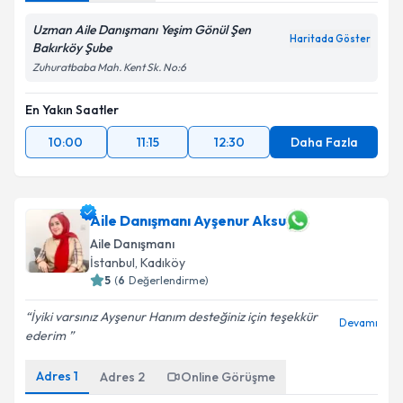
Uzman Aile Danışmanı Yeşim Gönül Şen
Haritada Göster
Bakırköy Şube
Zuhuratbaba Mah. Kent Sk. No:6
En Yakın Saatler
10:00
11:15
12:30
Daha Fazla
Aile Danışmanı Ayşenur Aksu
Aile Danışmanı
İstanbul
, Kadıköy
5
(
6
Değerlendirme)
İyiki varsınız Ayşenur Hanım desteğiniz için teşekkür
Devamı
ederim ️
Adres
1
Adres
2
Online Görüşme