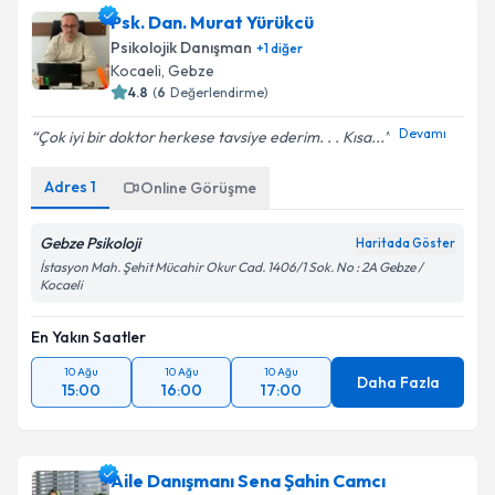
Aile Danışmanı Miray Erkılıçoğlu Sakar
için
Psk. Dan. Murat Yürükcü
randevu takvimi talebi oluşturun. Size bu uzmandan
Psikolojik Danışman
+
1
diğer
randevu almanız için bir takvim hazırlandığında e-
Kocaeli
, Gebze
posta ile bilgilendireceğiz.
4.8
(
6
Değerlendirme)
E-posta Adresiniz
Devamı
Çok iyi bir doktor herkese tavsiye ederim. . . Kısa...
Adres
1
Online Görüşme
Kişisel verilerimin işlenmesine ilişkin
Aydınlatma
Gebze Psikoloji
Haritada Göster
Metni
'ni okudum ve kişisel verilerimin belirtilen
İstasyon Mah. Şehit Mücahir Okur Cad. 1406/1 Sok. No : 2A Gebze /
kapsamda işlenmesini kabul ediyorum.
Kocaeli
En Yakın Saatler
Takvim Talebini Gönder
10 Ağu
10 Ağu
10 Ağu
Daha Fazla
15:00
16:00
17:00
Aile Danışmanı Sena Şahin Camcı