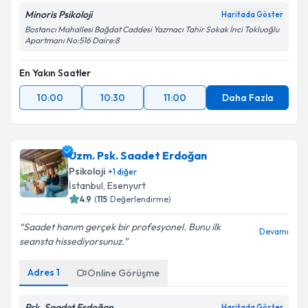
Minoris Psikoloji
Haritada Göster
Bostancı Mahallesi Bağdat Caddesi Yazmacı Tahir Sokak İnci Tokluoğlu
Apartmanı No:516 Daire:8
En Yakın Saatler
10:00
10:30
11:00
Daha Fazla
Uzm. Psk. Saadet Erdoğan
Psikoloji
+
1
diğer
İstanbul
, Esenyurt
4.9
(
115
Değerlendirme)
Saadet hanım gerçek bir profesyonel. Bunu ilk
Devamı
seansta hissediyorsunuz.
Adres
1
Online Görüşme
Psk. Saadet Erdoğan
Haritada Göster