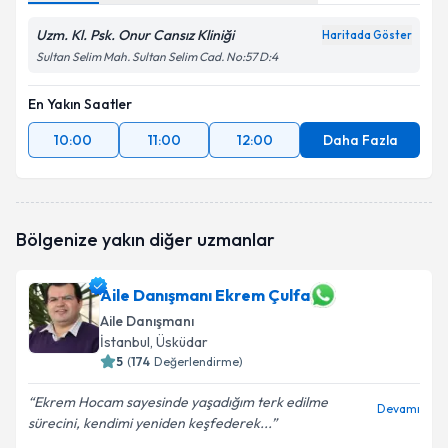
Uzm. Kl. Psk. Onur Cansız Kliniği
Haritada Göster
Sultan Selim Mah. Sultan Selim Cad. No:57 D:4
En Yakın Saatler
10:00
11:00
12:00
Daha Fazla
Bölgenize yakın diğer uzmanlar
Aile Danışmanı Ekrem Çulfa
Aile Danışmanı
İstanbul
, Üsküdar
5
(
174
Değerlendirme)
Ekrem Hocam sayesinde yaşadığım terk edilme
Devamı
sürecini, kendimi yeniden keşfederek...