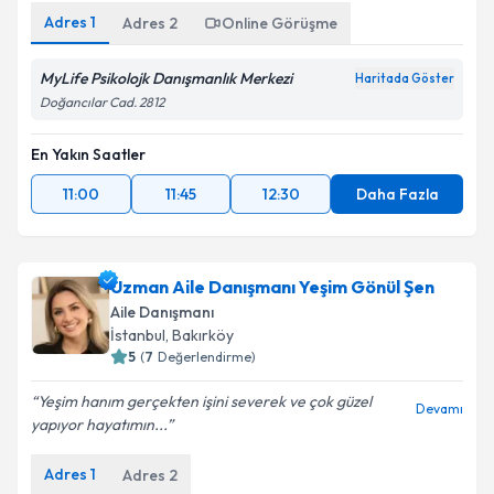
Adres
1
Adres
2
Online Görüşme
MyLife Psikolojk Danışmanlık Merkezi
Haritada Göster
Doğancılar Cad. 2812
En Yakın Saatler
11:00
11:45
12:30
Daha Fazla
Uzman Aile Danışmanı Yeşim Gönül Şen
Aile Danışmanı
İstanbul
, Bakırköy
5
(
7
Değerlendirme)
Yeşim hanım gerçekten işini severek ve çok güzel
Devamı
yapıyor hayatımın...
Adres
1
Adres
2