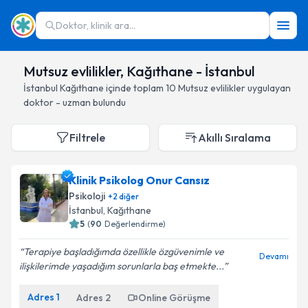
Doktor, klinik ara...
Mutsuz evlilikler, Kağıthane - İstanbul
İstanbul
Kağıthane
içinde toplam
10
Mutsuz evlilikler
uygulayan
doktor - uzman bulundu
Filtrele
Akıllı Sıralama
Klinik Psikolog Onur Cansız
Psikoloji
+
2
diğer
İstanbul
, Kağıthane
5
(
90
Değerlendirme)
Terapiye başladığımda özellikle özgüvenimle ve
Devamı
ilişkilerimde yaşadığım sorunlarla baş etmekte...
Adres
1
Adres
2
Online Görüşme