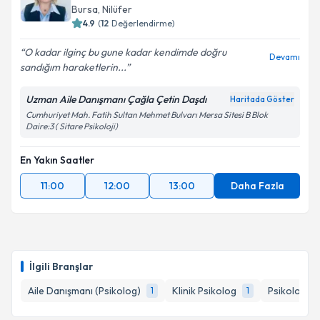
Bursa
, Nilüfer
4.9
(
12
Değerlendirme)
O kadar ilginç bu gune kadar kendimde doğru
Devamı
sandığım haraketlerin...
Uzman Aile Danışmanı Çağla Çetin Daşdı
Haritada Göster
Cumhuriyet Mah. Fatih Sultan Mehmet Bulvarı Mersa Sitesi B Blok
Daire:3 ( Sitare Psikoloji)
En Yakın Saatler
11:00
12:00
13:00
Daha Fazla
İlgili Branşlar
Aile Danışmanı (Psikolog)
Klinik Psikolog
Psikoloji
1
1
1