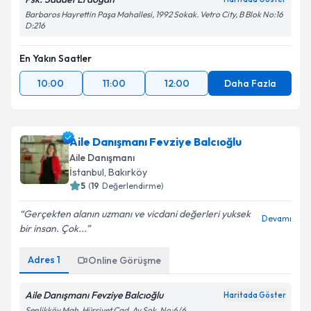
Barbaros Hayrettin Paşa Mahallesi, 1992 Sokak. Vetro City, B Blok No:16
D:216
En Yakın Saatler
10:00
11:00
12:00
Daha Fazla
Aile Danışmanı Fevziye Balcıoğlu
Aile Danışmanı
İstanbul
, Bakırköy
5
(
19
Değerlendirme)
Gerçekten alanın uzmanı ve vicdani değerleri yuksek
Devamı
bir insan. Çok...
Adres
1
Online Görüşme
Aile Danışmanı Fevziye Balcıoğlu
Haritada Göster
Şenlikköy Mah. Hürriyet Cad. Ay Sok. No:6/6