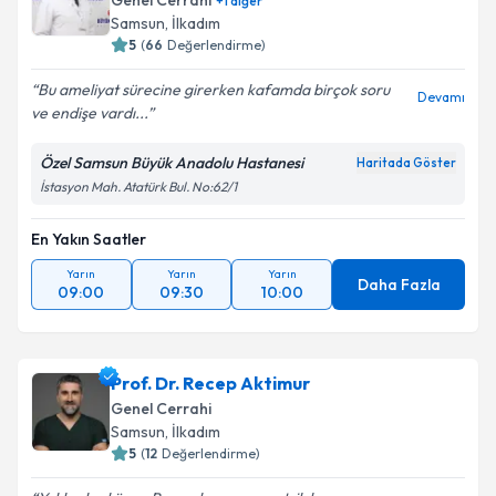
Genel Cerrahi
+
1
diğer
E-posta Adresiniz
Samsun
, İlkadım
5
(
66
Değerlendirme)
Bu ameliyat sürecine girerken kafamda birçok soru
Devamı
ve endişe vardı...
Kişisel verilerimin işlenmesine ilişkin
Aydınlatma
Metni
'ni okudum ve kişisel verilerimin belirtilen
Özel Samsun Büyük Anadolu Hastanesi
Haritada Göster
kapsamda işlenmesini kabul ediyorum.
İstasyon Mah. Atatürk Bul. No:62/1
Takvim Talebini Gönder
En Yakın Saatler
Yarın
Yarın
Yarın
Daha Fazla
09:00
09:30
10:00
Prof. Dr. Recep Aktimur
Genel Cerrahi
Samsun
, İlkadım
5
(
12
Değerlendirme)