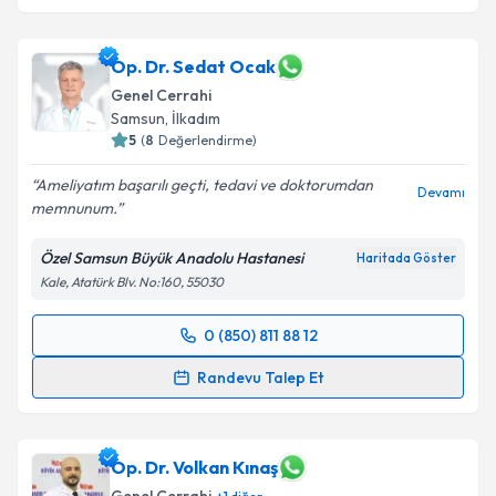
Op. Dr. Sedat Ocak
Genel Cerrahi
Samsun
, İlkadım
5
(
8
Değerlendirme)
Ameliyatım başarılı geçti, tedavi ve doktorumdan
Devamı
memnunum.
Özel Samsun Büyük Anadolu Hastanesi
Haritada Göster
Kale, Atatürk Blv. No:160, 55030
0 (850) 811 88 12
Randevu Takvimi Talebi
Randevu Talep Et
Op. Dr. Sedat Ocak
için randevu takvimi talebi
oluşturun. Size bu uzmandan randevu almanız için bir
takvim hazırlandığında e-posta ile bilgilendireceğiz.
Op. Dr. Volkan Kınaş