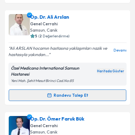
kapsamda işlenmesini kabul ediyorum.
Op. Dr. Murat Akbaba
için randevu takvimi talebi
Op. Dr. Ali Arslan
oluşturun. Size bu uzmandan randevu almanız için bir
Takvim Talebini Gönder
Genel Cerrahi
takvim hazırlandığında e-posta ile bilgilendireceğiz.
Samsun
, Canik
5
(
2
Değerlendirme)
E-posta Adresiniz
Ali ARSLAN hocamın hastasına yaklaşımları nazik ve
Devamı
hastasıyla yakından...
Özel Medicana International Samsun
Kişisel verilerimin işlenmesine ilişkin
Aydınlatma
Haritada Göster
Hastanesi
Metni
'ni okudum ve kişisel verilerimin belirtilen
Yeni Mah. Şehit Mesut Birinci Cad.No:85
kapsamda işlenmesini kabul ediyorum.
Randevu Talep Et
Randevu Takvimi Talebi
Takvim Talebini Gönder
Op. Dr. Ali Arslan
için randevu takvimi talebi
Op. Dr. Ömer Faruk Bük
oluşturun. Size bu uzmandan randevu almanız için bir
Genel Cerrahi
takvim hazırlandığında e-posta ile bilgilendireceğiz.
Samsun
, Canik