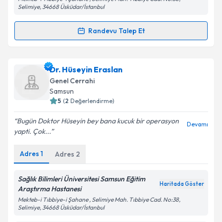
kapsamda işlenmesini kabul ediyorum.
Selimiye, 34668 Üsküdar/İstanbul
Randevu Talep Et
Takvim Talebini Gönder
Randevu Takvimi Talebi
Dr. Fikri Arslan
için randevu takvimi talebi oluşturun.
Dr. Hüseyin Eraslan
Size bu uzmandan randevu almanız için bir takvim
Genel Cerrahi
hazırlandığında e-posta ile bilgilendireceğiz.
Samsun
5
(
2
Değerlendirme)
E-posta Adresiniz
Bugün Doktor Hüseyin bey bana kucuk bir operasyon
Devamı
yapti. Çok...
Adres
1
Adres
2
Kişisel verilerimin işlenmesine ilişkin
Aydınlatma
Metni
'ni okudum ve kişisel verilerimin belirtilen
kapsamda işlenmesini kabul ediyorum.
Sağlık Bilimleri Üniversitesi Samsun Eğitim
Haritada Göster
Araştırma Hastanesi
Mekteb-i Tıbbiye-i Şahane , Selimiye Mah. Tıbbiye Cad. No:38,
Takvim Talebini Gönder
Selimiye, 34668 Üsküdar/İstanbul