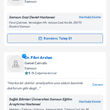
takvim hazırlandığında e-posta ile bilgilendireceğiz.
Samsun
E-posta Adresiniz
Samsun Gazi Devlet Hastanesi
Haritada Göster
Fevzi Çakmak, Yenidoğan Mh. Aziziye Cadi No:86, 55070
İlkadım/Samsun
Kişisel verilerimin işlenmesine ilişkin
Aydınlatma
Randevu Talep Et
Metni
'ni okudum ve kişisel verilerimin belirtilen
Randevu Takvimi Talebi
kapsamda işlenmesini kabul ediyorum.
Dr. Bülent Elçin
için randevu takvimi talebi oluşturun.
Dr. Fikri Arslan
Takvim Talebini Gönder
Size bu uzmandan randevu almanız için bir takvim
Genel Cerrahi
hazırlandığında e-posta ile bilgilendireceğiz.
Samsun
5
(
5
Değerlendirme)
E-posta Adresiniz
Harika bir doktor ameliyatimi ona oldum benimle
Devamı
doktorum gibi degil...
Sağlık Bilimleri Üniversitesi Samsun Eğitim
Kişisel verilerimin işlenmesine ilişkin
Aydınlatma
Haritada Göster
Araştırma Hastanesi
Metni
'ni okudum ve kişisel verilerimin belirtilen
Mekteb-i Tıbbiye-i Şahane , Selimiye Mah. Tıbbiye Cad. No:38,