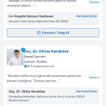
Yaklaşık yıl önce Recep hocama gastrik bypass
Devamı
ameliyatı oldum,...
Liv Hospital Samsun Hastanesi
Haritada Göster
Hançerli, Fatih Sultan Mehmet Cd No:155, 55020
Randevu Talep Et
Randevu Takvimi Talebi
Prof. Dr. Recep Aktimur
için randevu takvimi talebi
Doç. Dr. Oktay Karaköse
oluşturun. Size bu uzmandan randevu almanız için bir
Genel Cerrahi
takvim hazırlandığında e-posta ile bilgilendireceğiz.
Samsun
, İlkadım
5
(
1
Değerlendirme)
E-posta Adresiniz
Bundan hafta önce öğrendik annemizin pankreas
Devamı
kanseri olduğunu. Tavsiye üzerine...
Doç. Dr. Oktay Karaköse
Haritada Göster
Kişisel verilerimin işlenmesine ilişkin
Aydınlatma
Derebahçe Mahallesi, Bahçıvan Sokak, No:3, Giriş Kat, 55060
Metni
'ni okudum ve kişisel verilerimin belirtilen
İlkadım/Samsun
kapsamda işlenmesini kabul ediyorum.