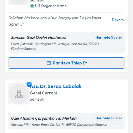
Samsun
5
(
1
Değerlendirme)
E-posta Adresiniz
allahım bin kere razı olsun herşey için ? eşim karın
Devamı
ağrısı...
Samsun Gazi Devlet Hastanesi
Haritada Göster
Kişisel verilerimin işlenmesine ilişkin
Aydınlatma
Fevzi Çakmak, Yenidoğan Mh. Aziziye Cadi No:86, 55070
Metni
'ni okudum ve kişisel verilerimin belirtilen
İlkadım/Samsun
kapsamda işlenmesini kabul ediyorum.
Randevu Talep Et
Randevu Takvimi Talebi
Takvim Talebini Gönder
Uzm. Dr. Ali Kemal Erdoğan
için randevu takvimi
Ass. Dr. Serap Cabalak
talebi oluşturun. Size bu uzmandan randevu almanız
Genel Cerrahi
için bir takvim hazırlandığında e-posta ile
Samsun
bilgilendireceğiz.
E-posta Adresiniz
Özel Atasam Çarşamba Tıp Merkezi
Haritada Göster
Sarıcalı Mh., Yunus Emre Cd. No:14, 55500 Çarşamba/Samsun