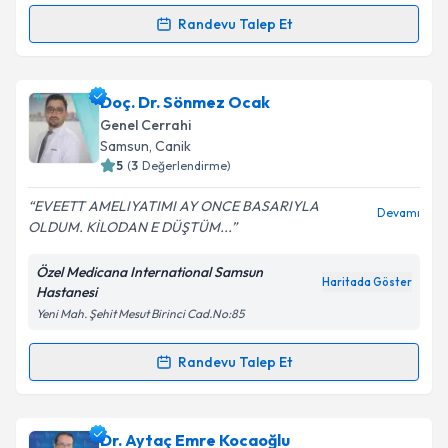
Randevu Talep Et
Randevu Takvimi Talebi
Takvim Talebini Gönder
Doç. Dr. Oktay Karaköse
için randevu takvimi talebi
Doç. Dr. Sönmez Ocak
oluşturun. Size bu uzmandan randevu almanız için bir
Genel Cerrahi
takvim hazırlandığında e-posta ile bilgilendireceğiz.
Samsun
, Canik
5
(
3
Değerlendirme)
E-posta Adresiniz
EVEETT AMELIYATIMI AY ONCE BASARIYLA
Devamı
OLDUM. KİLODAN E DÜŞTÜM...
Özel Medicana International Samsun
Kişisel verilerimin işlenmesine ilişkin
Aydınlatma
Haritada Göster
Hastanesi
Metni
'ni okudum ve kişisel verilerimin belirtilen
Yeni Mah. Şehit Mesut Birinci Cad.No:85
kapsamda işlenmesini kabul ediyorum.
Randevu Talep Et
Randevu Takvimi Talebi
Takvim Talebini Gönder
Doç. Dr. Sönmez Ocak
için randevu takvimi talebi
Dr. Aytaç Emre Kocaoğlu