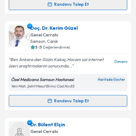
Randevu Talep Et
Randevu Takvimi Talebi
Takvim Talebini Gönder
Doç. Dr. Kadir Yıldırım
için randevu takvimi talebi
Doç. Dr. Kerim Güzel
oluşturun. Size bu uzmandan randevu almanız için bir
Genel Cerrahi
takvim hazırlandığında e-posta ile bilgilendireceğiz.
Samsun
, Canik
5
(
5
Değerlendirme)
E-posta Adresiniz
Ben Ankara dan Güzin Kıskaç.Hocam sizi internet
Devamı
üzeri araştırmalarım sonucunda...
Özel Medicana Samsun Hastanesi
Haritada Göster
Kişisel verilerimin işlenmesine ilişkin
Aydınlatma
Yeni Mah. Şehit Mesut Birinci Cad.No:85
Metni
'ni okudum ve kişisel verilerimin belirtilen
kapsamda işlenmesini kabul ediyorum.
Randevu Talep Et
Randevu Takvimi Talebi
Takvim Talebini Gönder
Doç. Dr. Kerim Güzel
için randevu takvimi talebi
Dr. Bülent Elçin
oluşturun. Size bu uzmandan randevu almanız için bir
Genel Cerrahi