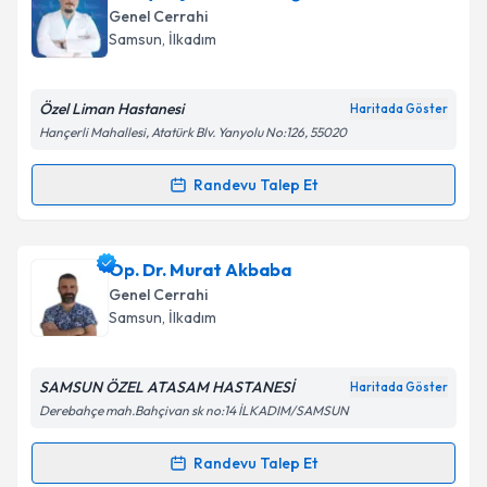
oluşturun. Size bu uzmandan randevu almanız için bir
Genel Cerrahi
takvim hazırlandığında e-posta ile bilgilendireceğiz.
Samsun
, İlkadım
E-posta Adresiniz
Özel Liman Hastanesi
Haritada Göster
Hançerli Mahallesi, Atatürk Blv. Yanyolu No:126, 55020
Kişisel verilerimin işlenmesine ilişkin
Aydınlatma
Randevu Talep Et
Randevu Takvimi Talebi
Metni
'ni okudum ve kişisel verilerimin belirtilen
kapsamda işlenmesini kabul ediyorum.
Dr. Aytaç Emre Kocaoğlu
için randevu takvimi talebi
Op. Dr. Murat Akbaba
oluşturun. Size bu uzmandan randevu almanız için bir
Takvim Talebini Gönder
Genel Cerrahi
takvim hazırlandığında e-posta ile bilgilendireceğiz.
Samsun
, İlkadım
E-posta Adresiniz
SAMSUN ÖZEL ATASAM HASTANESİ
Haritada Göster
Derebahçe mah.Bahçivan sk no:14 İLKADIM/SAMSUN
Kişisel verilerimin işlenmesine ilişkin
Aydınlatma
Randevu Talep Et
Randevu Takvimi Talebi
Metni
'ni okudum ve kişisel verilerimin belirtilen