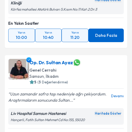
Haritada Göster
Kliniği
Körfez mahallesi Atatürk Bulvarı 5.Kısım No:11 Kat :2 Dr:3
En Yakın Saatler
Yarın
Yarın
Yarın
Daha Fazla
10:00
10:40
11:20
Op. Dr. Sultan Ayaz
Genel Cerrahi
Samsun
, İlkadım
5
(
3
Değerlendirme)
Uzun zamandır safra taşı nedeniyle ağrı çekiyordum.
Devamı
Araştırmalarım sonucunda Sultan...
Liv Hospital Samsun Hastanesi
Haritada Göster
Hançerli, Fatih Sultan Mehmet Cd No:155, 55020