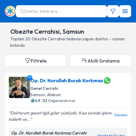
Doktor, klinik ara...
Obezite Cerrahisi, Samsun
Toplam
20
Obezite Cerrahisi
tedavisi yapan doktor - uzman
bulundu
Filtrele
Akıllı Sıralama
Op. Dr. Nurullah Burak Korkmaz
Genel Cerrahi
Samsun
, Atakum
4.9
(
32
Değerlendirme)
Doktorum gayet ilgili güler yüzlüydü. Kısa sürede işlemi
Devamı
halletti ve...
Op. Dr. Nurullah Burak Korkmaz Cerrahi