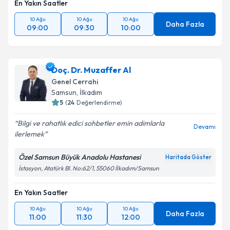
En Yakın Saatler
10 Ağu
10 Ağu
10 Ağu
Daha Fazla
09:00
09:30
10:00
Doç. Dr. Muzaffer Al
Genel Cerrahi
Samsun
, İlkadım
5
(
24
Değerlendirme)
Bilgi ve rahatlık edici sohbetler emin adimlarla
Devamı
ilerlemek
Özel Samsun Büyük Anadolu Hastanesi
Haritada Göster
İstasyon, Atatürk Bl. No:62/1, 55060 İlkadım/Samsun
En Yakın Saatler
10 Ağu
10 Ağu
10 Ağu
Daha Fazla
11:00
11:30
12:00