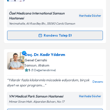
E-posta Adresiniz
Özel Medicana International Samsun
Haritada Göster
Hastanesi
Yenimahalle, Ali Rıza Bey Blv., 55080 Canik/Samsun
Kişisel verilerimin işlenmesine ilişkin
Aydınlatma
Metni
'ni okudum ve kişisel verilerimin belirtilen
Randevu Talep Et
Randevu Takvimi Talebi
kapsamda işlenmesini kabul ediyorum.
Op. Dr. Ömer Faruk Bük
için randevu takvimi talebi
Doç. Dr. Kadir Yıldırım
Takvim Talebini Gönder
oluşturun. Size bu uzmandan randevu almanız için bir
Genel Cerrahi
takvim hazırlandığında e-posta ile bilgilendireceğiz.
Samsun
, Atakum
5
(
1
Değerlendirme)
E-posta Adresiniz
Yıllardır fazla kilolarımla mücadele ediyordum, birçok
Devamı
diyet ve spor programı...
VM Medical Park Samsun Hastanesi
Haritada Göster
Kişisel verilerimin işlenmesine ilişkin
Aydınlatma
Mimar Sinan Mah. Alparslan Bulvarı, No: 17
Metni
'ni okudum ve kişisel verilerimin belirtilen
kapsamda işlenmesini kabul ediyorum.