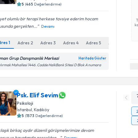
5
(
465
Değerlendirme)
et olumlu bir terapi herkese tavsiye ederim hocam
ka
usunda gerçekten...
Devamı
dres
1
Adres
2
Adres
3
Adres
4
Adres
5
Adres
6
man Grup Danışmanlık Merkezi
Haritada Göster
ılırmak Mahallesi 1446. Cadde HalkBank Sitesi D Blok A numara
Psk. Elif Sevim
Psikoloji
İstanbul
, Kadıköy
5
(
1573
Değerlendirme)
laşık birkaç aydır düzenli görüşmelerimize devam
yoruz ve hayatımda gerçekten...
Devamı