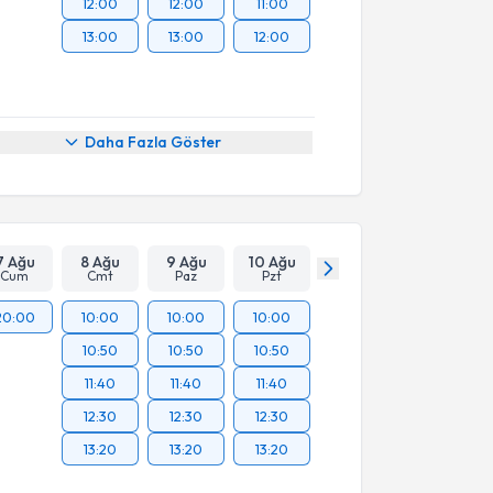
12:00
12:00
11:00
13:00
13:00
12:00
Daha Fazla Göster
7 Ağu
8 Ağu
9 Ağu
10 Ağu
Cum
Cmt
Paz
Pzt
20:00
10:00
10:00
10:00
10:50
10:50
10:50
11:40
11:40
11:40
12:30
12:30
12:30
13:20
13:20
13:20