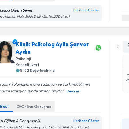
ikolog Gizem Sevim
Haritada Göster
ya Kaptan Mah. Şehit Ergün Sk. No:53 Daire :9
Klinik Psikolog Aylin Şanver
Aydın
Psikoloji
Kocaeli
, İzmit
5
(
72
Değerlendirme)
ka
atımı kolaylaştırmamı sağlayan ve farkındalığımın
asını sağlayan işinde uzman biridir.
Devamı
dres
1
Online Görüşme
A Eğitim & Danışmanlık
Haritada Göster
 Kahya Fatih Mah. İshakPaşa Cad. No:35 B Blok Kat:1 Daire:4