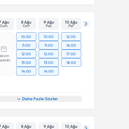
7 Ağu
8 Ağu
9 Ağu
10 Ağu
Cum
Cmt
Paz
Pzt
10:00
10:00
12:00
11:00
11:00
16:00
12:00
12:00
17:00
Takvim
palıdır
13:00
13:00
18:00
14:00
14:00
Daha Fazla Göster
7 Ağu
8 Ağu
9 Ağu
10 Ağu