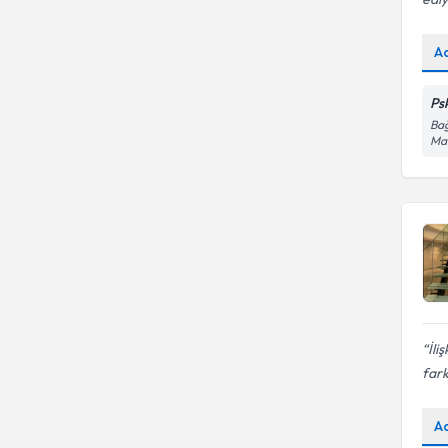
A
Psk
Bağ
Mah
İli
fark
A