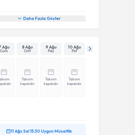
Daha Fazla Göster
7 Ağu
8 Ağu
9 Ağu
10 Ağu
Cum
Cmt
Paz
Pzt
Takvim
Takvim
Takvim
Takvim
palıdır
kapalıdır
kapalıdır
kapalıdır
11 Ağu
Sal
15:30
Uygun Müsaitlik