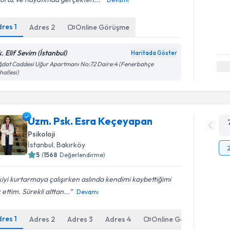
dres
1
Adres
2
Online Görüşme
. Elif Sevim (İstanbul)
Haritada Göster
dat Caddesi Uğur Apartmanı No:72 Daire:4 (Fenerbahçe
allesi)
Uzm. Psk. Esra Keçeyapan
Psikoloji
İstanbul
, Bakırköy
5
(
1568
Değerlendirme)
şkiyi kurtarmaya çalışırken aslında kendimi kaybettiğimi
 ettim. Sürekli alttan...
Devamı
dres
1
Adres
2
Adres
3
Adres
4
Online Görüşme