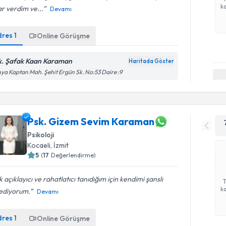
ka
r verdim ve...
Devamı
dres
1
Online Görüşme
k. Şafak Kaan Karaman
Haritada Göster
ya Kaptan Mah. Şehit Ergün Sk. No:53 Daire :9
Psk. Gizem Sevim Karaman
Psikoloji
Kocaeli
, İzmit
5
(
17
Değerlendirme)
 açıklayıcı ve rahatlatıcı tanıdığım için kendimi şanslı
ka
sediyorum.
Devamı
dres
1
Online Görüşme