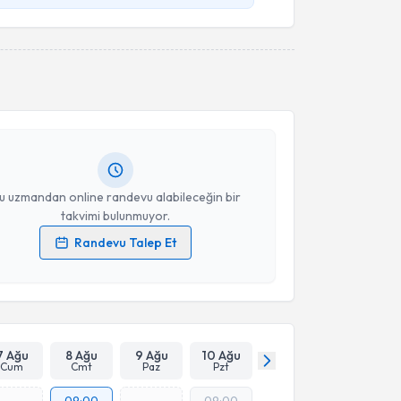
akvimi Talebi
Ersoy Altınkaya
için randevu takvimi talebi
Size bu uzmandan randevu almanız için bir takvim
ında e-posta ile bilgilendireceğiz.
resiniz
u uzmandan online randevu alabileceğin bir
takvimi bulunmuyor.
Randevu Talep Et
 verilerimin işlenmesine ilişkin
Aydınlatma Metni
'ni
 ve kişisel verilerimin belirtilen kapsamda
esini kabul ediyorum.
Takvim Talebini Gönder
7 Ağu
8 Ağu
9 Ağu
10 Ağu
Cum
Cmt
Paz
Pzt
09:00
09:00