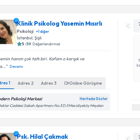
Klinik Psikolog Yasemin Mısırlı
Psikoloji
+
1
diğer
İstanbul
, Şişli
5
(
59
Değerlendirme)
emin hanım çok tatlı biri. Kafam o karışık ve
ka
...
Devamı
dres
1
Adres
2
Adres
3
Online Görüşme
dern Psikoloji Merkezi
Haritada Göster
aklar Caddesi Sabah Apartmanı No:3 D:3 Mecidiyeköy Meydan
Psk. Hilal Çakmak