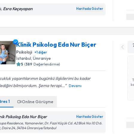
k. Esra Keçeyapan
Haritada Göster
Klinik Psikolog Eda Nur Biçer
Psikoloji
+
1
diğer
İstanbul
, Ümraniye
5
(
389
Değerlendirme)
ukluk yaşantılarımın bugünkü ilişkilerimi bu kadar
ka
lediğini bilmiyordum. Şema terapi...
Devamı
dres
1
Online Görüşme
inik Psikolog Eda Nur Biçer
Haritada Göster
upa Residence, Yamanevler, Dr. Fazıl Küçük Cd. A2 Blok No:10 D:6.
, Daire 24, 34764 Ümraniye/İstanbul