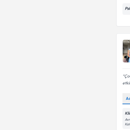
Ps
Çoc
etki
A
Kl
Avr
Kat