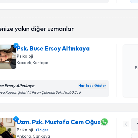
Randevu T
enize yakın diğer uzmanlar
Psk. Buse 
oluşturun. 
Psk. Buse Ersoy Altınkaya
hazırlandığ
Psikoloji
E-posta Ad
Kocaeli
, Kartepe
B
se Ersoy Altınkaya
Haritada Göster
Kişisel
ya Kaptan Şehit Ali İhsan Çakmak Sok. No:60 D: 6
okudum
işlenm
Uzm. Psk. Mustafa Cem Oğuz
Psikoloji
+
1
diğer
Ankara
, Çankaya