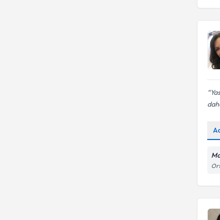
Yas
daha
A
Mo
Ort