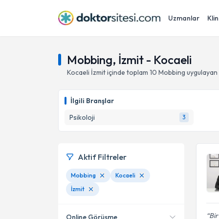
Uzmanlar
Klin
Mobbing, İzmit - Kocaeli
Kocaeli
İzmit
içinde toplam
10
Mobbing
uygulayan 
İlgili Branşlar
Psikoloji
3
Aktif Filtreler
Mobbing
Kocaeli
İzmit
Bir
Online Görüşme