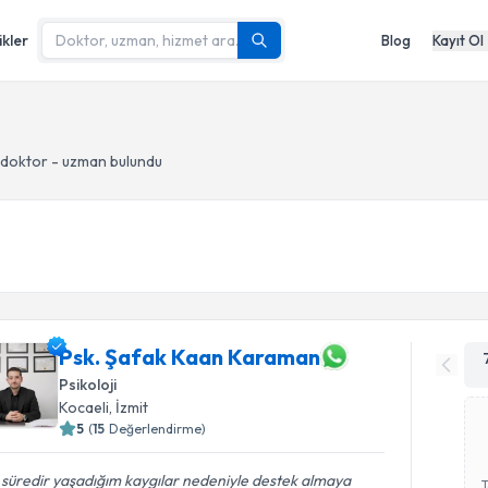
ikler
Blog
Kayıt Ol
doktor - uzman bulundu
Psk. Şafak Kaan Karaman
Psikoloji
Kocaeli
, İzmit
5
(
15
Değerlendirme)
 süredir yaşadığım kaygılar nedeniyle destek almaya