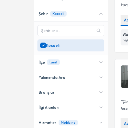
kara
Şehir
Kocaeli
Online danışmanlık sunan
A
uzmanları göster
Sadece
Kocaeli
bölgesinde
Ps
uzman ara
Yah
Kocaeli
İlçe
İzmit
Yakınımda Ara
Branşlar
Konumuma yakın uzmanları
İzmit
göster
Çok
Kartepe
İlgi Alanları
his
Hizmetler
Mobbing
A
Psikoloji