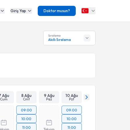
Giriş Yap
Doktor musun?
Sıralama
Akıllı Sıralama
7 Ağu
8 Ağu
9 Ağu
10 Ağu
Cum
Cmt
Paz
Pzt
09:00
09:00
10:00
10:00
11:00
11:00
Takvim
Takvim