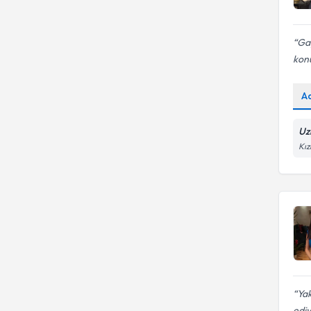
Gay
kon
A
Uz
Kız
Yak
edi