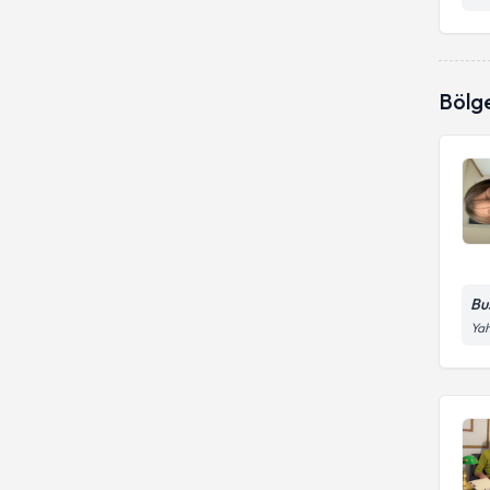
Beck depresyon envanteri
Bölg
Bu
Yah