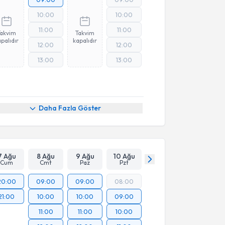
10:00
10:00
11:00
11:00
Takvim
Takvim
palıdır
kapalıdır
12:00
12:00
13:00
13:00
Online Görüşme
Daha Fazla Göster
7 Ağu
8 Ağu
9 Ağu
10 Ağu
Cum
Cmt
Paz
Pzt
20:00
09:00
09:00
08:00
21:00
10:00
10:00
09:00
11:00
11:00
10:00