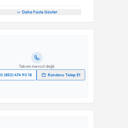
Daha Fazla Göster
akvimi Talebi
Hulusi Keçeci
için randevu takvimi talebi oluşturun.
andan randevu almanız için bir takvim
ında e-posta ile bilgilendireceğiz.
resiniz
Takvim mevcut değil.
0 (850) 474 90 18
Randevu Talep Et
 verilerimin işlenmesine ilişkin
Aydınlatma Metni
'ni
 ve kişisel verilerimin belirtilen kapsamda
esini kabul ediyorum.
akvimi Talebi
Takvim Talebini Gönder
ahşan Adviye Şahin İnan
için randevu takvimi talebi
Size bu uzmandan randevu almanız için bir takvim