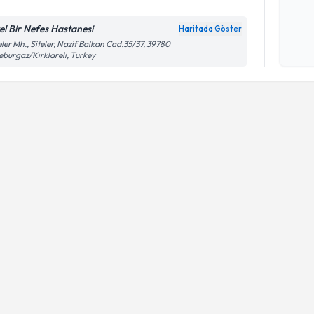
el Bir Nefes Hastanesi
Haritada Göster
Kişisel
eler Mh., Siteler, Nazif Balkan Cad.35/37, 39780
eburgaz/Kırklareli, Turkey
okudum
işlenm