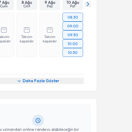
7 Ağu
8 Ağu
9 Ağu
10 Ağu
Cum
Cmt
Paz
Pzt
08:30
09:00
09:30
Takvim
Takvim
Takvim
palıdır
kapalıdır
kapalıdır
10:00
10:30
akvimi Talebi
Daha Fazla Göster
Zehra Özde Çetin
için randevu takvimi talebi
Size bu uzmandan randevu almanız için bir takvim
ında e-posta ile bilgilendireceğiz.
resiniz
u uzmandan online randevu alabileceğin bir