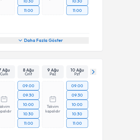
10:30
10:30
11:00
11:00
Daha Fazla Göster
7 Ağu
8 Ağu
9 Ağu
10 Ağu
Cum
Cmt
Paz
Pzt
09:00
09:00
09:30
09:30
10:00
10:00
Takvim
Takvim
palıdır
kapalıdır
10:30
10:30
11:00
11:00