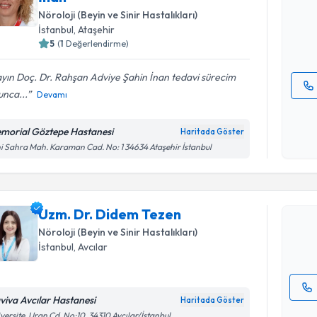
hazırlandığ
Nöroloji (Beyin ve Sinir Hastalıkları)
İstanbul
, Ataşehir
E-posta Ad
5
(
1
Değerlendirme)
yın Doç. Dr. Rahşan Adviye Şahin İnan tedavi sürecim
unca...
Devamı
Kişisel
okudum
morial Göztepe Hastanesi
Haritada Göster
Randevu T
işlenm
i Sahra Mah. Karaman Cad. No: 1 34634 Ataşehir İstanbul
Uzm. Dr. 
Size bu uzm
Uzm. Dr. Didem Tezen
hazırlandığ
Nöroloji (Beyin ve Sinir Hastalıkları)
E-posta Ad
İstanbul
, Avcılar
viva Avcılar Hastanesi
Haritada Göster
Kişisel
versite, Uran Cd. No:10, 34310 Avcılar/İstanbul