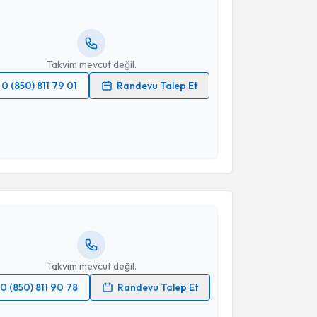
ında e-posta ile bilgilendireceğiz.
resiniz
Takvim mevcut değil.
0 (850) 811 79 01
Randevu Talep Et
 verilerimin işlenmesine ilişkin
Aydınlatma Metni
'ni
 ve kişisel verilerimin belirtilen kapsamda
akvimi Talebi
esini kabul ediyorum.
Takvim Talebini Gönder
Didem Tezen
için randevu takvimi talebi oluşturun.
andan randevu almanız için bir takvim
ında e-posta ile bilgilendireceğiz.
resiniz
Takvim mevcut değil.
0 (850) 811 90 78
Randevu Talep Et
 verilerimin işlenmesine ilişkin
Aydınlatma Metni
'ni