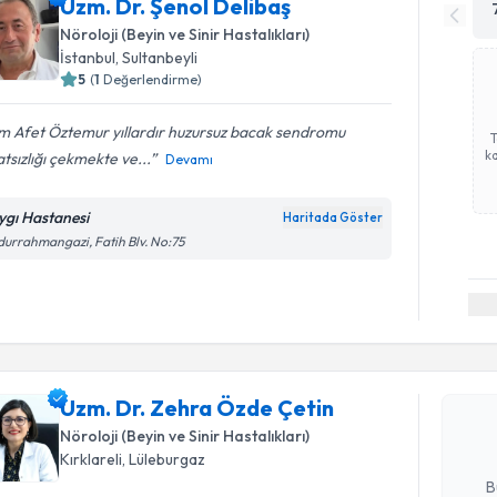
Uzm. Dr. Şenol Delibaş
Nöroloji (Beyin ve Sinir Hastalıkları)
İstanbul
, Sultanbeyli
5
(
1
Değerlendirme)
m Afet Öztemur yıllardır huzursuz bacak sendromu
ka
tsızlığı çekmekte ve...
Devamı
ygı Hastanesi
Haritada Göster
urrahmangazi, Fatih Blv. No:75
Randevu T
Uzm. Dr. 
oluşturun. 
Uzm. Dr. Zehra Özde Çetin
hazırlandığ
Nöroloji (Beyin ve Sinir Hastalıkları)
E-posta Ad
Kırklareli
, Lüleburgaz
B