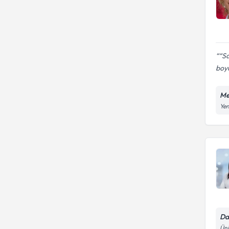
“Sa
boy
Me
Yen
Da
Üni