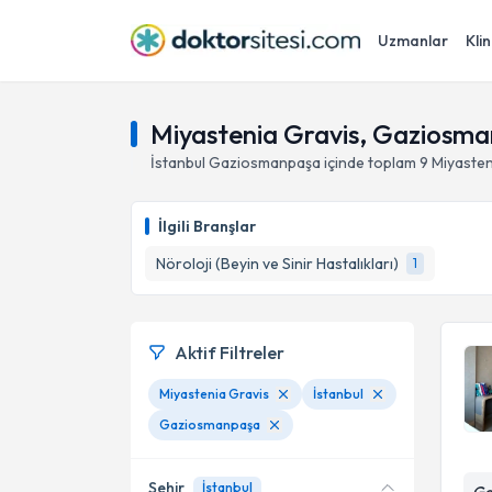
Uzmanlar
Klin
Miyastenia Gravis, Gaziosman
İstanbul
Gaziosmanpaşa
içinde toplam
9
Miyasten
İlgili Branşlar
Nöroloji (Beyin ve Sinir Hastalıkları)
1
Aktif Filtreler
Miyastenia Gravis
İstanbul
Gaziosmanpaşa
Şehir
İstanbul