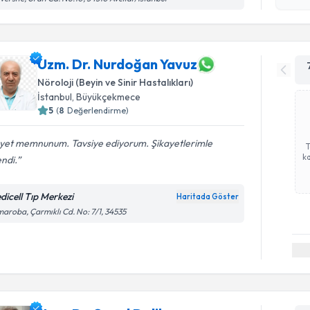
okudum
işlenm
Uzm. Dr. Nurdoğan Yavuz
Nöroloji (Beyin ve Sinir Hastalıkları)
İstanbul
, Büyükçekmece
5
(
8
Değerlendirme)
yet memnunum. Tavsiye ediyorum. Şikayetlerimle
ka
endi.
dicell Tıp Merkezi
Haritada Göster
aroba, Çarmıklı Cd. No: 7/1, 34535