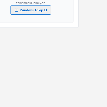
takvimi bulunmuyor.
Randevu Talep Et
 verilerimin işlenmesine ilişkin
Aydınlatma Metni
'ni
 ve kişisel verilerimin belirtilen kapsamda
esini kabul ediyorum.
Takvim Talebini Gönder