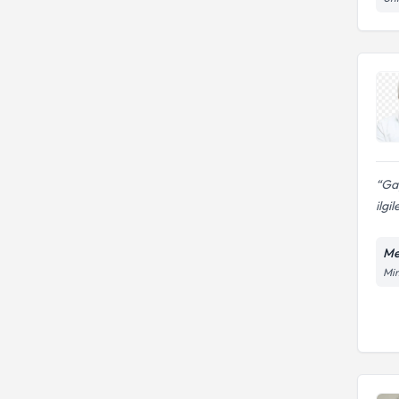
Ga
ilgil
Me
Mim