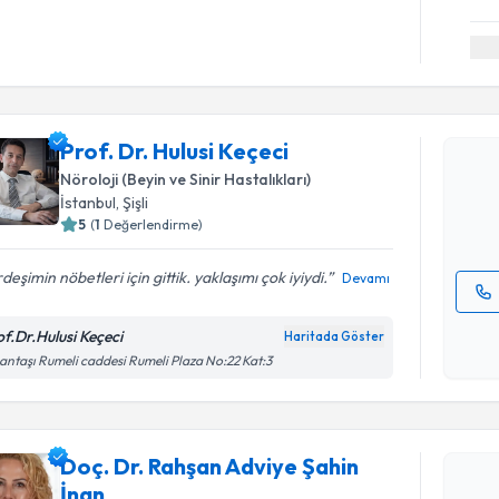
Randevu T
Prof. Dr. 
Prof. Dr. Hulusi Keçeci
Size bu uzm
hazırlandığ
Nöroloji (Beyin ve Sinir Hastalıkları)
İstanbul
, Şişli
E-posta Ad
5
(
1
Değerlendirme)
deşimin nöbetleri için gittik. yaklaşımı çok iyiydi.
Devamı
Kişisel
of.Dr.Hulusi Keçeci
Haritada Göster
okudum
antaşı Rumeli caddesi Rumeli Plaza No:22 Kat:3
işlenm
Randevu T
Doç. Dr. Rahşan Adviye Şahin
Doç. Dr. R
İnan
oluşturun. 