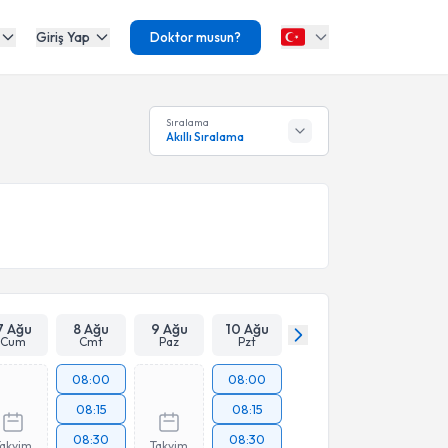
Giriş Yap
Doktor musun?
Sıralama
Akıllı Sıralama
7 Ağu
8 Ağu
9 Ağu
10 Ağu
Cum
Cmt
Paz
Pzt
08:00
08:00
08:15
08:15
08:30
08:30
Takvim
Takvim