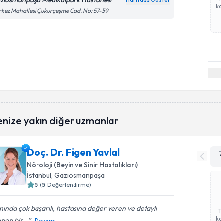
ziosmanpaşa Medikalpark Hastanesi
Haritada Göster
ka
kez Mahallesi Çukurçeşme Cad. No: 57-59
enize yakın diğer uzmanlar
Doç. Dr. Figen Yavlal
Nöroloji (Beyin ve Sinir Hastalıkları)
İstanbul
, Gaziosmanpaşa
5
(
5
Değerlendirme)
nında çok başarılı, hastasına değer veren ve detaylı
ka
lenen bir...
Devamı