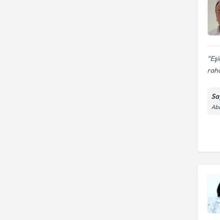
Eşi
raha
Sa
Abd