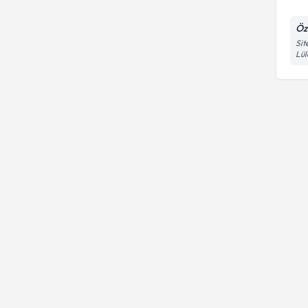
Öz
Sit
Lül