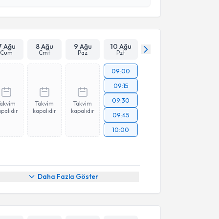
 ve kişisel verilerimin belirtilen kapsamda
esini kabul ediyorum.
Takvim Talebini Gönder
7 Ağu
8 Ağu
9 Ağu
10 Ağu
Cum
Cmt
Paz
Pzt
09:00
09:15
09:30
Takvim
Takvim
Takvim
palıdır
kapalıdır
kapalıdır
09:45
10:00
Daha Fazla Göster