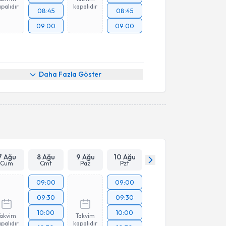
palıdır
kapalıdır
08:45
08:45
09:00
09:00
Daha Fazla Göster
7 Ağu
8 Ağu
9 Ağu
10 Ağu
Cum
Cmt
Paz
Pzt
09:00
09:00
09:30
09:30
10:00
10:00
Takvim
Takvim
palıdır
kapalıdır