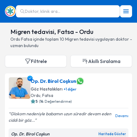
Doktor, klinik ara...
Migren tedavisi, Fatsa - Ordu
Ordu
Fatsa
içinde toplam
10
Migren tedavisi
uygulayan doktor -
uzman bulundu
Filtrele
Akıllı Sıralama
Op. Dr. Birol Coşkun
Göz Hastalıkları
+
1
diğer
Ordu
, Fatsa
5
(
14
Değerlendirme)
Glokom nedeniyle babamın uzun süredir devam eden
Devamı
ciddi bir göz...
Op. Dr. Birol Coşkun
Haritada Göster