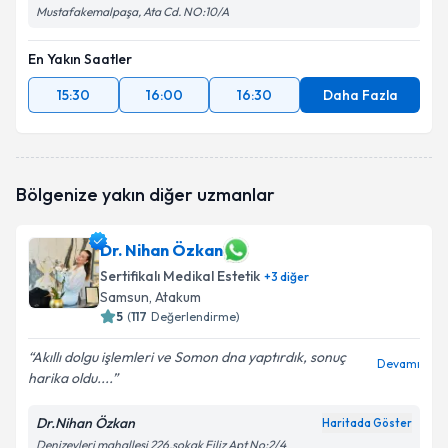
Mustafakemalpaşa, Ata Cd. NO:10/A
En Yakın Saatler
15:30
16:00
16:30
Daha Fazla
Bölgenize yakın diğer uzmanlar
Dr. Nihan Özkan
Sertifikalı Medikal Estetik
+
3
diğer
Samsun
, Atakum
5
(
117
Değerlendirme)
Akıllı dolgu işlemleri ve Somon dna yaptırdık, sonuç
Devamı
harika oldu....
Dr.Nihan Özkan
Haritada Göster
Denizevleri mahallesi 226.sokak Filiz Apt No:2/4