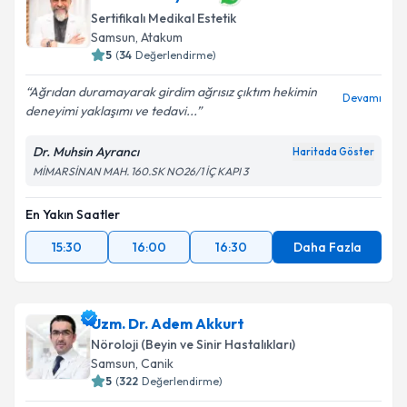
Sertifikalı Medikal Estetik
Samsun
, Atakum
5
(
34
Değerlendirme)
Ağrıdan duramayarak girdim ağrısız çıktım hekimin
Devamı
deneyimi yaklaşımı ve tedavi...
Dr. Muhsin Ayrancı
Haritada Göster
MİMARSİNAN MAH. 160.SK NO26/1 İÇ KAPI 3
En Yakın Saatler
15:30
16:00
16:30
Daha Fazla
Uzm. Dr. Adem Akkurt
Nöroloji (Beyin ve Sinir Hastalıkları)
Samsun
, Canik
5
(
322
Değerlendirme)