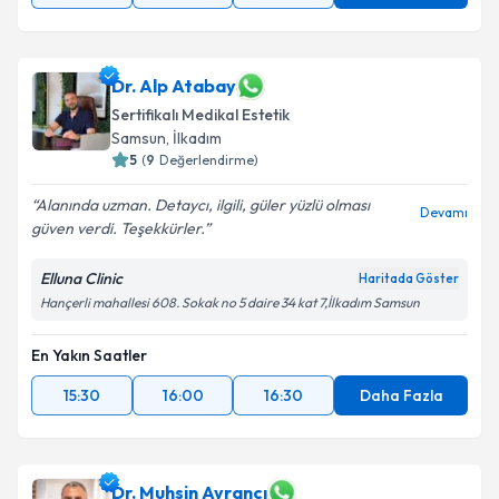
Dr. Alp Atabay
Sertifikalı Medikal Estetik
Samsun
, İlkadım
5
(
9
Değerlendirme)
Alanında uzman. Detaycı, ilgili, güler yüzlü olması
Devamı
güven verdi. Teşekkürler.
Elluna Clinic
Haritada Göster
Hançerli mahallesi 608. Sokak no 5 daire 34 kat 7,İlkadım Samsun
En Yakın Saatler
15:30
16:00
16:30
Daha Fazla
Dr. Muhsin Ayrancı