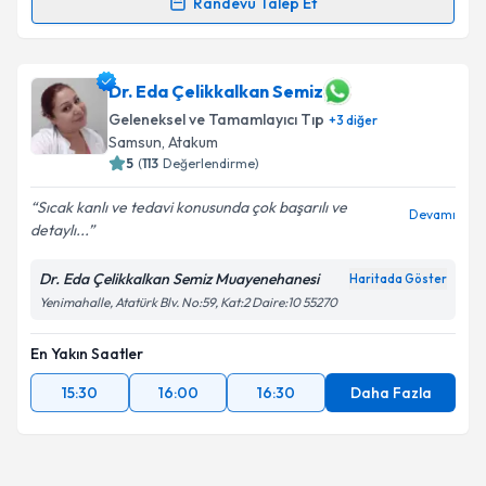
Randevu Talep Et
Dr. Nalan Deniz Baştuğ
için randevu takvimi talebi
oluşturun. Size bu uzmandan randevu almanız için bir
takvim hazırlandığında e-posta ile bilgilendireceğiz.
Dr. Eda Çelikkalkan Semiz
Geleneksel ve Tamamlayıcı Tıp
+
3
diğer
E-posta Adresiniz
Samsun
, Atakum
5
(
113
Değerlendirme)
Sıcak kanlı ve tedavi konusunda çok başarılı ve
Devamı
detaylı...
Kişisel verilerimin işlenmesine ilişkin
Aydınlatma
Metni
'ni okudum ve kişisel verilerimin belirtilen
Dr. Eda Çelikkalkan Semiz Muayenehanesi
Haritada Göster
kapsamda işlenmesini kabul ediyorum.
Yenimahalle, Atatürk Blv. No:59, Kat:2 Daire:10 55270
Takvim Talebini Gönder
En Yakın Saatler
15:30
16:00
16:30
Daha Fazla