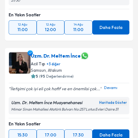
21/30
En Yakın Saatler
12 Ağu
12 Ağu
14 Ağu
Daha Fazla
11:00
12:00
11:00
Uzm. Dr. Meltem İnce
Acil Tıp
+
3
diğer
Samsun
, Atakum
5
(
95
Değerlendirme)
Devamı
İletişimi çok iyi eli çok hafif ve en önemlisi çok...
Uzm. Dr. Meltem İnce Muayenehanesi
Haritada Göster
Mimar Sinan Mahallesi Atatürk Bulvarı No:257 Lotus Evleri Daire:31
En Yakın Saatler
15:30
17:00
17:30
Daha Fazla