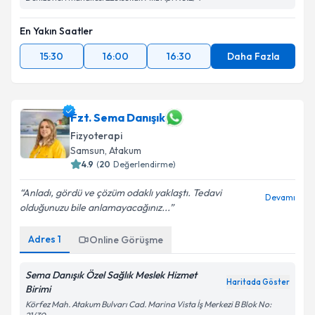
En Yakın Saatler
15:30
16:00
16:30
Daha Fazla
Fzt. Sema Danışık
Fizyoterapi
Samsun
, Atakum
4.9
(
20
Değerlendirme)
Anladı, gördü ve çözüm odaklı yaklaştı. Tedavi
Devamı
olduğunuzu bile anlamayacağınız...
Adres
1
Online Görüşme
Sema Danışık Özel Sağlık Meslek Hizmet
Haritada Göster
Birimi
Körfez Mah. Atakum Bulvarı Cad. Marina Vista İş Merkezi B Blok No: