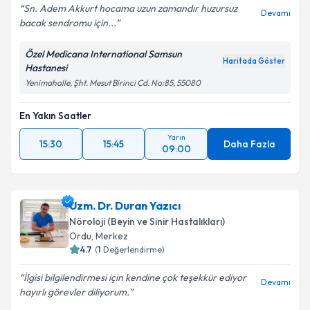
Sn. Adem Akkurt hocama uzun zamandır huzursuz
Devamı
bacak sendromu için...
Özel Medicana International Samsun
Haritada Göster
Hastanesi
Yenimahalle, Şht. Mesut Birinci Cd. No:85, 55080
En Yakın Saatler
Yarın
15:30
15:45
Daha Fazla
09:00
Uzm. Dr. Duran Yazıcı
Nöroloji (Beyin ve Sinir Hastalıkları)
Ordu
, Merkez
4.7
(
1
Değerlendirme)
İlgisi bilgilendirmesi için kendine çok teşekkür ediyor
Devamı
hayırlı görevler diliyorum.