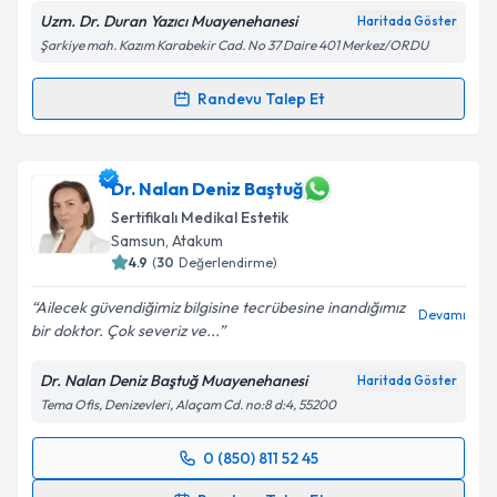
Uzm. Dr. Duran Yazıcı Muayenehanesi
Haritada Göster
Şarkiye mah. Kazım Karabekir Cad. No 37 Daire 401 Merkez/ORDU
Randevu Talep Et
Randevu Takvimi Talebi
Uzm. Dr. Duran Yazıcı
için randevu takvimi talebi
Dr. Nalan Deniz Baştuğ
oluşturun. Size bu uzmandan randevu almanız için bir
Sertifikalı Medikal Estetik
takvim hazırlandığında e-posta ile bilgilendireceğiz.
Samsun
, Atakum
4.9
(
30
Değerlendirme)
E-posta Adresiniz
Ailecek güvendiğimiz bilgisine tecrübesine inandığımız
Devamı
bir doktor. Çok severiz ve...
Dr. Nalan Deniz Baştuğ Muayenehanesi
Kişisel verilerimin işlenmesine ilişkin
Aydınlatma
Haritada Göster
Metni
'ni okudum ve kişisel verilerimin belirtilen
Tema Ofis, Denizevleri, Alaçam Cd. no:8 d:4, 55200
kapsamda işlenmesini kabul ediyorum.
0 (850) 811 52 45
Randevu Takvimi Talebi
Takvim Talebini Gönder