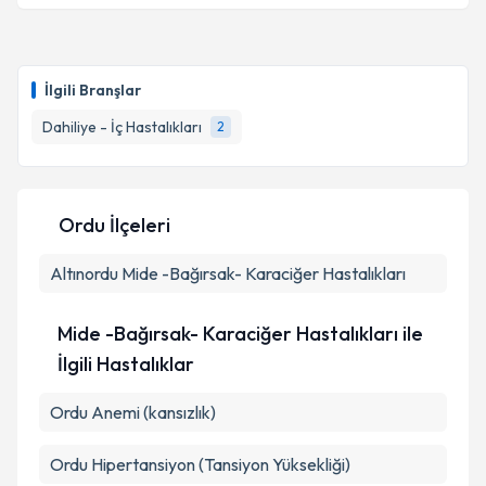
Metni
'ni okudum ve kişisel verilerimin belirtilen
kapsamda işlenmesini kabul ediyorum.
Uzm. Dr. Teoman Kaynar
için randevu takvimi talebi
oluşturun. Size bu uzmandan randevu almanız için bir
İlgili Branşlar
takvim hazırlandığında e-posta ile bilgilendireceğiz.
Takvim Talebini Gönder
Dahiliye - İç Hastalıkları
2
E-posta Adresiniz
Ordu İlçeleri
Kişisel verilerimin işlenmesine ilişkin
Aydınlatma
Altınordu
Metni
Mide -Bağırsak- Karaciğer Hastalıkları
'ni okudum ve kişisel verilerimin belirtilen
kapsamda işlenmesini kabul ediyorum.
Mide -Bağırsak- Karaciğer Hastalıkları ile
Takvim Talebini Gönder
İlgili Hastalıklar
Ordu Anemi (kansızlık)
Ordu Hipertansiyon (Tansiyon Yüksekliği)