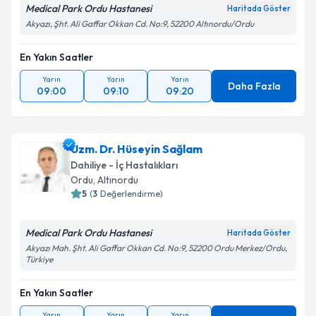
Medical Park Ordu Hastanesi
Haritada Göster
Akyazı, Şht. Ali Gaffar Okkan Cd. No:9, 52200 Altınordu/Ordu
En Yakın Saatler
Yarın
Yarın
Yarın
Daha Fazla
09:00
09:10
09:20
Uzm. Dr. Hüseyin Sağlam
Dahiliye - İç Hastalıkları
Ordu
, Altınordu
5
(
3
Değerlendirme)
Medical Park Ordu Hastanesi
Haritada Göster
Akyazı Mah. Şht. Ali Gaffar Okkan Cd. No:9, 52200 Ordu Merkez/Ordu,
Türkiye
En Yakın Saatler
Yarın
Yarın
Yarın