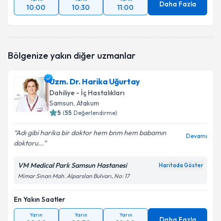
Daha Fazla
10:00
10:30
11:00
Bölgenize yakın diğer uzmanlar
Uzm. Dr. Harika Uğurtay
Dahiliye - İç Hastalıkları
Samsun
, Atakum
5
(
55
Değerlendirme)
Adı gibi harika bir doktor hem bnm hem babamın
Devamı
doktoru...
VM Medical Park Samsun Hastanesi
Haritada Göster
Mimar Sinan Mah. Alparslan Bulvarı, No: 17
En Yakın Saatler
Yarın
Yarın
Yarın
Daha Fazla