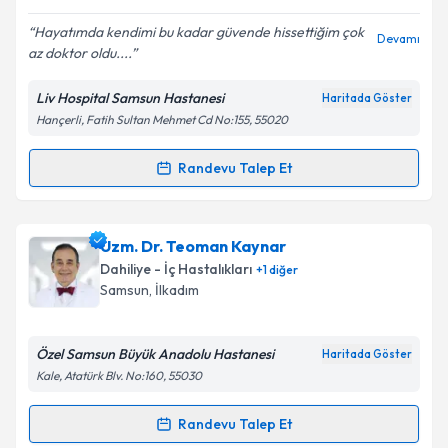
Hayatımda kendimi bu kadar güvende hissettiğim çok
Devamı
az doktor oldu....
Liv Hospital Samsun Hastanesi
Haritada Göster
Hançerli, Fatih Sultan Mehmet Cd No:155, 55020
Randevu Talep Et
Randevu Takvimi Talebi
Uzm. Dr. Manolya Gökrem
için randevu takvimi
Uzm. Dr. Teoman Kaynar
talebi oluşturun. Size bu uzmandan randevu almanız
Dahiliye - İç Hastalıkları
+
1
diğer
için bir takvim hazırlandığında e-posta ile
Samsun
, İlkadım
bilgilendireceğiz.
E-posta Adresiniz
Özel Samsun Büyük Anadolu Hastanesi
Haritada Göster
Kale, Atatürk Blv. No:160, 55030
Randevu Talep Et
Randevu Takvimi Talebi
Kişisel verilerimin işlenmesine ilişkin
Aydınlatma