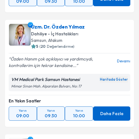
09:00
09:30
10:00
Uzm. Dr. Özden Yılmaz
Dahiliye - İç Hastalıkları
Samsun
, Atakum
5
(
20
Değerlendirme)
Özden Hanım çok açıklayıcı ve yardımcıydı,
Devamı
kontrollerim için tekrar kendisine...
VM Medical Park Samsun Hastanesi
Haritada Göster
Mimar Sinan Mah. Alparslan Bulvarı, No: 17
En Yakın Saatler
Yarın
Yarın
Yarın
Daha Fazla
09:00
09:30
10:00