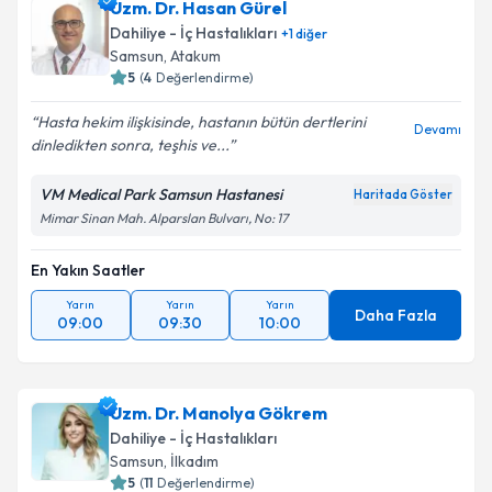
Uzm. Dr. Hasan Gürel
Dahiliye - İç Hastalıkları
+
1
diğer
Samsun
, Atakum
5
(
4
Değerlendirme)
Hasta hekim ilişkisinde, hastanın bütün dertlerini
Devamı
dinledikten sonra, teşhis ve...
VM Medical Park Samsun Hastanesi
Haritada Göster
Mimar Sinan Mah. Alparslan Bulvarı, No: 17
En Yakın Saatler
Yarın
Yarın
Yarın
Daha Fazla
09:00
09:30
10:00
Uzm. Dr. Manolya Gökrem
Dahiliye - İç Hastalıkları
Samsun
, İlkadım
5
(
11
Değerlendirme)