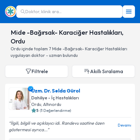
Doktor, klinik ara...
Mide -Bağırsak- Karaciğer Hastalıkları,
Ordu
Ordu
içinde toplam
7
Mide -Bağırsak- Karaciğer Hastalıkları
uygulayan doktor - uzman bulundu
Filtrele
Akıllı Sıralama
Uzm. Dr. Selda Gürol
Dahiliye - İç Hastalıkları
Ordu
, Altınordu
5
(
1
Değerlendirme)
İlgili, bilgili ve açıklayıcı idi. Randevu saatine özen
Devamı
göstermesi ayrıca...