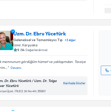
Randevu T
Uzm. Dr. Ebru Yücetürk
Uzm. Dr. 
Size bu uzm
Geleneksel ve Tamamlayıcı Tıp
+
3
diğer
hazırlandığ
İzmir
, Karşıyaka
5
(
54
Değerlendirme)
E-posta Ad
k memnunum gördüğüm hizmet ve yaklaşımdan. Tavsiye
rim…
Devamı
Kişisel
m. Dr. Ebru Yücetürk / Uzm. Dr. Tolga
okudum
Haritada Göster
ver Yücetürk
işlenm
riye Üçok, 1763/2. Sk No:4H, 35580
Randevu T