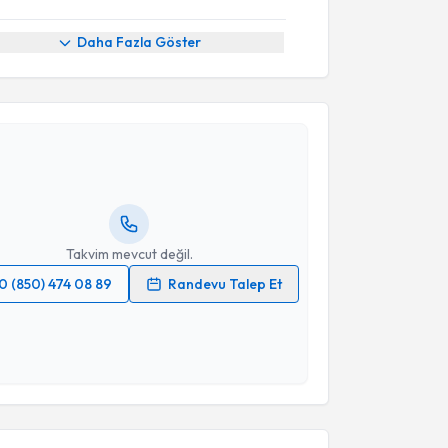
Daha Fazla Göster
akvimi Talebi
Ebru Yücetürk
için randevu takvimi talebi oluşturun.
andan randevu almanız için bir takvim
ında e-posta ile bilgilendireceğiz.
resiniz
Takvim mevcut değil.
0 (850) 474 08 89
Randevu Talep Et
 verilerimin işlenmesine ilişkin
Aydınlatma Metni
'ni
 ve kişisel verilerimin belirtilen kapsamda
esini kabul ediyorum.
akvimi Talebi
Takvim Talebini Gönder