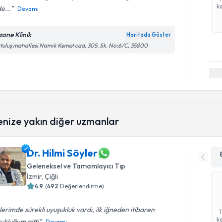
ka
de...
Devamı
zone Klinik
Haritada Göster
tuluş mahallesi Namık Kemal cad, 305. Sk. No:6/C, 35800
enize yakın diğer uzmanlar
Dr. Hilmi Söyler
Geleneksel ve Tamamlayıcı Tıp
İzmir
, Çiğli
4.9
(
492
Değerlendirme)
lerimde sürekli uyuşukluk vardı, ilk iğneden itibaren
ka
ukluğum gitti
Devamı