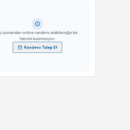
Gökçe Yılmaz
için randevu takvimi talebi oluşturun.
andan randevu almanız için bir takvim
ında e-posta ile bilgilendireceğiz.
resiniz
u uzmandan online randevu alabileceğin bir
takvimi bulunmuyor.
Randevu Talep Et
 verilerimin işlenmesine ilişkin
Aydınlatma Metni
'ni
 ve kişisel verilerimin belirtilen kapsamda
esini kabul ediyorum.
Takvim Talebini Gönder