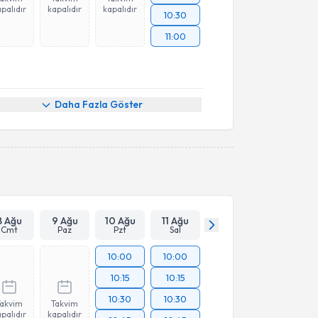
palıdır
kapalıdır
kapalıdır
10:30
11:00
Daha Fazla Göster
8 Ağu
9 Ağu
10 Ağu
11 Ağu
Cmt
Paz
Pzt
Sal
10:00
10:00
10:15
10:15
10:30
10:30
Takvim
Takvim
palıdır
kapalıdır