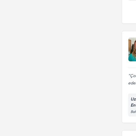
Ço
ede
Uz
En
Bah