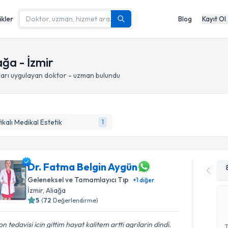
ikler
Blog
Kayıt Ol
ğa - İzmir
arı
uygulayan doktor - uzman bulundu
fikalı Medikal Estetik
1
Dr. Fatma Belgin Aygün
Geleneksel ve Tamamlayıcı Tıp
+
1
diğer
İzmir
, Aliağa
5
(
72
Değerlendirme)
n tedavisi icin gittim hayat kalitem artti agrilarin dindi.