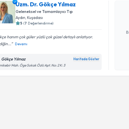
Uzm. Dr. 
Uzm. Dr. Gökçe Yılmaz
Size bu uzm
Geleneksel ve Tamamlayıcı Tıp
hazırlandığ
Aydın
, Kuşadası
5
(
7
Değerlendirme)
E-posta Ad
B
çe hanım çok güler yüzlü çok güzel detaylı anlatıyor.
diğin...
Devamı
Kişisel
okudum
. Gökçe Yılmaz
Haritada Göster
işlenm
ikebir Mah. Öge Sokak Özlü Apt. No: 2 K: 3