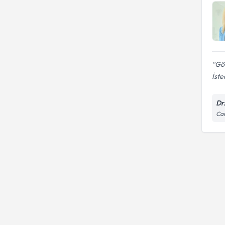
Gök
İste
Dr
Cam