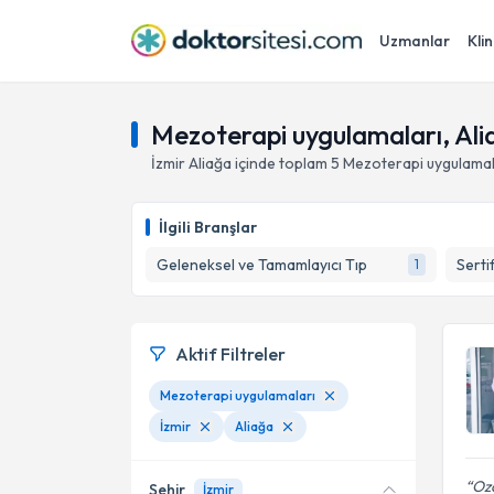
Uzmanlar
Klin
Mezoterapi uygulamaları, Alia
İzmir
Aliağa
içinde toplam
5
Mezoterapi uygulamal
İlgili Branşlar
Geleneksel ve Tamamlayıcı Tıp
Serti
1
Aktif Filtreler
Mezoterapi uygulamaları
İzmir
Aliağa
Ozo
Şehir
İzmir