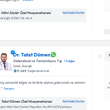
. Hilmi Söyler Özel Muayenehanesi
Haritada Göster
ük Çiğli, 8708/1. Sk. No:4
Dr. Talat Dümen
Geleneksel ve Tamamlayıcı Tıp
+
3
diğer
İzmir
, Konak
5
(
469
Değerlendirme)
iş uzmanlık bilgisi ve birlikte daima güleryüzlü ve samimi
ka
.
Devamı
. Talat Dümen Özel Muayenehanesi
Haritada Göster
igün Mah Gazi Osman Paşa Bulv. No:58 D:603 Çankaya