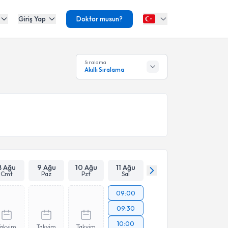
Giriş Yap
Doktor musun?
Sıralama
Akıllı Sıralama
8 Ağu
9 Ağu
10 Ağu
11 Ağu
Cmt
Paz
Pzt
Sal
09:00
09:30
10:00
Takvim
Takvim
Takvim