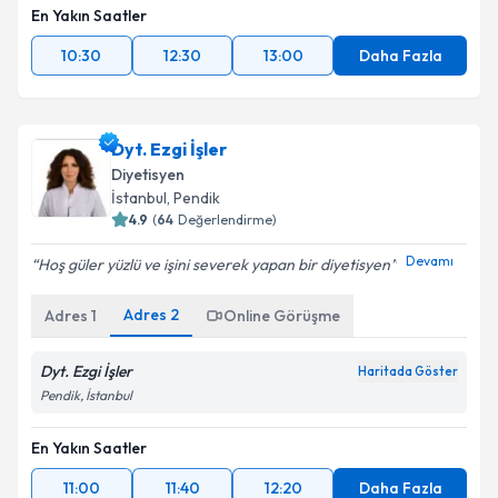
En Yakın Saatler
10:30
12:30
13:00
Daha Fazla
Dyt. Ezgi İşler
Diyetisyen
İstanbul
, Pendik
4.9
(
64
Değerlendirme)
Devamı
Hoş güler yüzlü ve işini severek yapan bir diyetisyen
Adres
2
Adres
1
Online Görüşme
Dyt. Ezgi İşler
Haritada Göster
Pendik, İstanbul
En Yakın Saatler
11:00
11:40
12:20
Daha Fazla