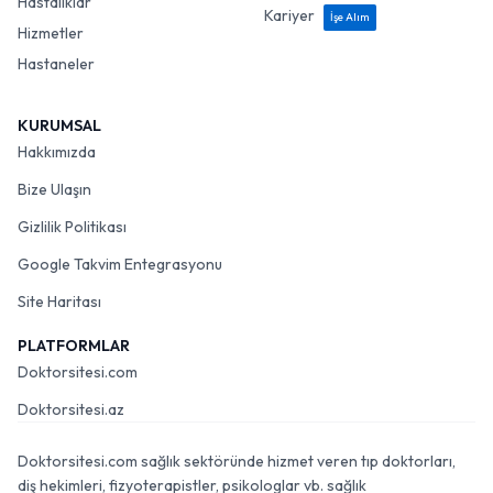
Hastalıklar
Kariyer
İşe Alım
Hizmetler
Hastaneler
KURUMSAL
Hakkımızda
Bize Ulaşın
Gizlilik Politikası
Google Takvim Entegrasyonu
Site Haritası
PLATFORMLAR
Doktorsitesi.com
Doktorsitesi.az
Doktorsitesi.com sağlık sektöründe hizmet veren tıp doktorları,
diş hekimleri, fizyoterapistler, psikologlar vb. sağlık