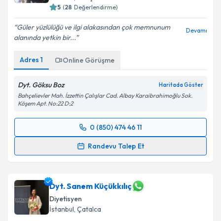
5
(
28
Değerlendirme)
E-posta Adresiniz
Güler yüzlülüğü ve ilgi alakasından çok memnunum
Devamı
alanında yetkin bir...
Adres
1
Kişisel verilerimin işlenmesine ilişkin
Online Görüşme
Aydınlatma
Metni
'ni okudum ve kişisel verilerimin belirtilen
kapsamda işlenmesini kabul ediyorum.
Dyt. Göksu Boz
Haritada Göster
Bahçelievler Mah. İzzettin Çalışlar Cad. Albay Karaibrahimoğlu Sok.
Köşem Apt. No:22 D:2
Takvim Talebini Gönder
0 (850) 474 46 11
Randevu Takvimi Talebi
Randevu Talep Et
Uzm. Dyt. Göksu Boz
için randevu takvimi talebi
oluşturun. Size bu uzmandan randevu almanız için bir
takvim hazırlandığında e-posta ile bilgilendireceğiz.
Dyt. Sanem Küçükkılıç
Diyetisyen
E-posta Adresiniz
İstanbul
, Çatalca