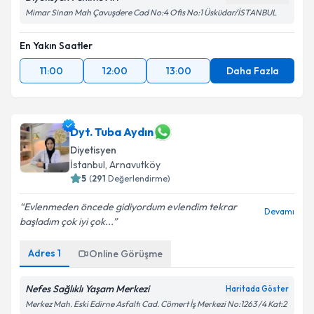
Mimar Sinan Mah Çavuşdere Cad No:4 Ofis No:1 Üsküdar/İSTANBUL
En Yakın Saatler
11:00
12:00
13:00
Daha Fazla
Dyt. Tuba Aydın
Diyetisyen
İstanbul
, Arnavutköy
5
(
291
Değerlendirme)
Evlenmeden öncede gidiyordum evlendim tekrar
Devamı
başladım çok iyi çok...
Adres
1
Online Görüşme
Nefes Sağlıklı Yaşam Merkezi
Haritada Göster
Merkez Mah. Eski Edirne Asfaltı Cad. Cömert İş Merkezi No:1263 /4 Kat:2