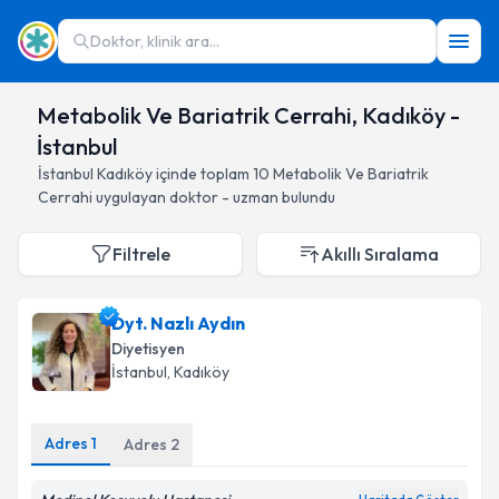
Doktor, klinik ara...
Metabolik Ve Bariatrik Cerrahi, Kadıköy -
İstanbul
İstanbul
Kadıköy
içinde toplam
10
Metabolik Ve Bariatrik
Cerrahi
uygulayan doktor - uzman bulundu
Filtrele
Akıllı Sıralama
Dyt. Nazlı Aydın
Diyetisyen
İstanbul
, Kadıköy
Adres
1
Adres
2