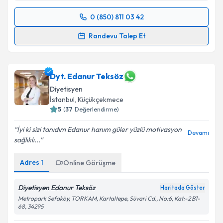
0 (850) 811 03 42
Randevu Takvimi Talebi
Randevu Talep Et
Dyt. Tuba Aydın
için randevu takvimi talebi oluşturun.
Size bu uzmandan randevu almanız için bir takvim
hazırlandığında e-posta ile bilgilendireceğiz.
Dyt. Edanur Teksöz
Diyetisyen
E-posta Adresiniz
İstanbul
, Küçükçekmece
5
(
37
Değerlendirme)
İyi ki sizi tanıdım Edanur hanım güler yüzlü motivasyon
Devamı
sağlıklı...
Kişisel verilerimin işlenmesine ilişkin
Aydınlatma
Metni
'ni okudum ve kişisel verilerimin belirtilen
Adres
1
Online Görüşme
kapsamda işlenmesini kabul ediyorum.
Diyetisyen Edanur Teksöz
Haritada Göster
Takvim Talebini Gönder
Metropark Sefaköy, TORKAM, Kartaltepe, Süvari Cd., No:6, Kat:-2 B1-
68, 34295