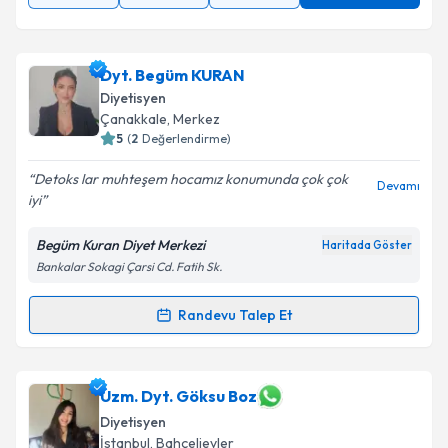
Dyt. Begüm KURAN
Diyetisyen
Çanakkale
, Merkez
5
(
2
Değerlendirme)
Detoks lar muhteşem hocamız konumunda çok çok
Devamı
iyi
Begüm Kuran Diyet Merkezi
Haritada Göster
Bankalar Sokagi Çarsi Cd. Fatih Sk.
Randevu Talep Et
Randevu Takvimi Talebi
Dyt. Begüm KURAN
için randevu takvimi talebi
Uzm. Dyt. Göksu Boz
oluşturun. Size bu uzmandan randevu almanız için bir
Diyetisyen
takvim hazırlandığında e-posta ile bilgilendireceğiz.
İstanbul
, Bahçelievler