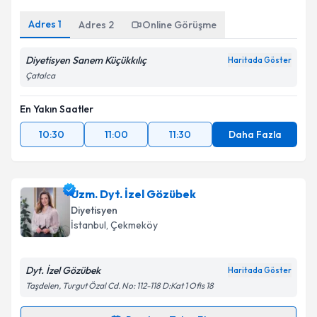
Adres
1
Adres
2
Online Görüşme
Kişisel verilerimin işlenmesine ilişkin
Aydınlatma
Diyetisyen Sanem Küçükkılıç
Metni
'ni okudum ve kişisel verilerimin belirtilen
Haritada Göster
kapsamda işlenmesini kabul ediyorum.
Çatalca
En Yakın Saatler
Takvim Talebini Gönder
10:30
11:00
11:30
Daha Fazla
Uzm. Dyt. İzel Gözübek
Diyetisyen
İstanbul
, Çekmeköy
Dyt. İzel Gözübek
Haritada Göster
Taşdelen, Turgut Özal Cd. No: 112-118 D:Kat 1 Ofis 18