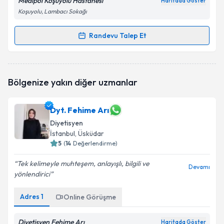
Medipol Koşuyolu Hastanesi
Haritada Göster
Koşuyolu, Lambacı Sokağı
Randevu Talep Et
Randevu Takvimi Talebi
Dyt. Nazlı Aydın
için randevu takvimi talebi oluşturun.
Bölgenize yakın diğer uzmanlar
Size bu uzmandan randevu almanız için bir takvim
hazırlandığında e-posta ile bilgilendireceğiz.
Dyt. Fehime Arı
E-posta Adresiniz
Diyetisyen
İstanbul
, Üsküdar
5
(
14
Değerlendirme)
Kişisel verilerimin işlenmesine ilişkin
Aydınlatma
Tek kelimeyle muhteşem, anlayışlı, bilgili ve
Devamı
Metni
'ni okudum ve kişisel verilerimin belirtilen
yönlendirici
kapsamda işlenmesini kabul ediyorum.
Adres
1
Online Görüşme
Takvim Talebini Gönder
Diyetisyen Fehime Arı
Haritada Göster