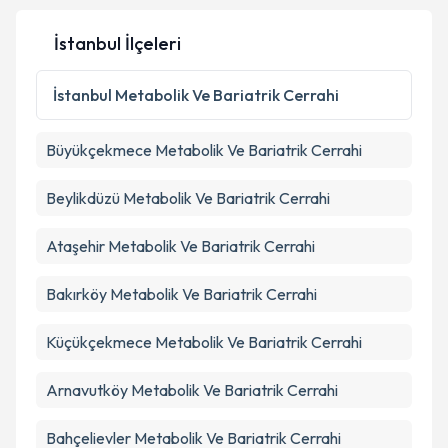
İstanbul İlçeleri
Kişisel verilerimin işlenmesine ilişkin
Aydınlatma
Metni
'ni okudum ve kişisel verilerimin belirtilen
İstanbul
Metabolik Ve Bariatrik Cerrahi
kapsamda işlenmesini kabul ediyorum.
Büyükçekmece
Metabolik Ve Bariatrik Cerrahi
Takvim Talebini Gönder
Beylikdüzü
Metabolik Ve Bariatrik Cerrahi
Ataşehir
Metabolik Ve Bariatrik Cerrahi
Bakırköy
Metabolik Ve Bariatrik Cerrahi
Küçükçekmece
Metabolik Ve Bariatrik Cerrahi
Arnavutköy
Metabolik Ve Bariatrik Cerrahi
Bahçelievler
Metabolik Ve Bariatrik Cerrahi