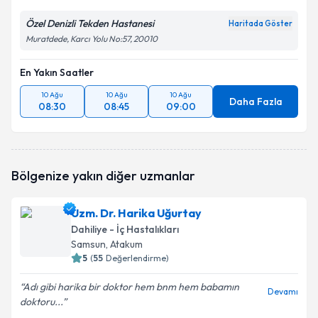
Özel Denizli Tekden Hastanesi
Haritada Göster
Muratdede, Karcı Yolu No:57, 20010
En Yakın Saatler
10 Ağu
10 Ağu
10 Ağu
Daha Fazla
08:30
08:45
09:00
Bölgenize yakın diğer uzmanlar
Uzm. Dr. Harika Uğurtay
Dahiliye - İç Hastalıkları
Samsun
, Atakum
5
(
55
Değerlendirme)
Adı gibi harika bir doktor hem bnm hem babamın
Devamı
doktoru...