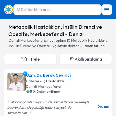
Doktor, klinik ara...
Metabolik Hastalıklar , İnsülin Direnci ve
Obezite, Merkezefendi - Denizli
Denizli
Merkezefendi
içinde toplam
10
Metabolik Hastalıklar ,
İnsülin Direnci ve Obezite
uygulayan doktor - uzman bulundu
Filtrele
Akıllı Sıralama
Uzm. Dr. Burak Çevirici
Dahiliye - İç Hastalıkları
Denizli
, Merkezefendi
5
(
4
Değerlendirme)
Yıllardır çözülemeyen mide şikayetlerim nedeniyle
Devamı
başvurdum. Uyguladığı tedavi sayesinde
şikayetlerim...