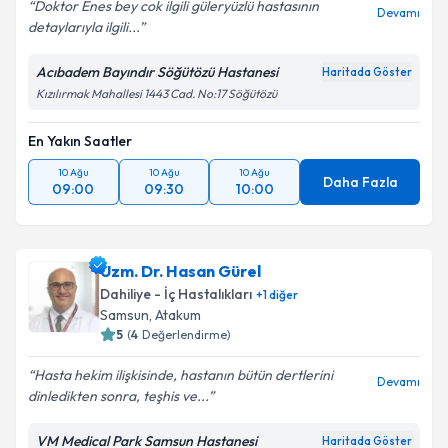
Doktor Enes bey cok ilgili güleryüzlü hastasının
Devamı
detaylarıyla ilgili...
Acıbadem Bayındır Söğütözü Hastanesi
Haritada Göster
Kızılırmak Mahallesi 1443 Cad. No:17 Söğütözü
En Yakın Saatler
10 Ağu
10 Ağu
10 Ağu
Daha Fazla
09:00
09:30
10:00
Uzm. Dr. Hasan Gürel
Dahiliye - İç Hastalıkları
+
1
diğer
Samsun
, Atakum
5
(
4
Değerlendirme)
Hasta hekim ilişkisinde, hastanın bütün dertlerini
Devamı
dinledikten sonra, teşhis ve...
VM Medical Park Samsun Hastanesi
Haritada Göster