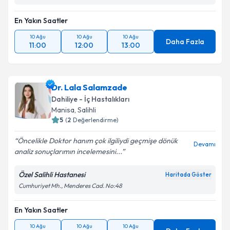
En Yakın Saatler
10 Ağu
10 Ağu
10 Ağu
Daha Fazla
11:00
12:00
13:00
Dr. Lala Salamzade
Dahiliye - İç Hastalıkları
Manisa
, Salihli
5
(
2
Değerlendirme)
Öncelikle Doktor hanım çok ilgiliydi geçmişe dönük
Devamı
analiz sonuçlarımın incelemesini...
Özel Salihli Hastanesi
Haritada Göster
Cumhuriyet Mh., Menderes Cad. No:48
En Yakın Saatler
10 Ağu
10 Ağu
10 Ağu