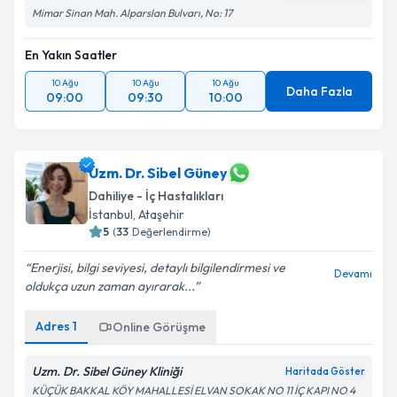
Mimar Sinan Mah. Alparslan Bulvarı, No: 17
En Yakın Saatler
10 Ağu
10 Ağu
10 Ağu
Daha Fazla
09:00
09:30
10:00
Uzm. Dr. Sibel Güney
Dahiliye - İç Hastalıkları
İstanbul
, Ataşehir
5
(
33
Değerlendirme)
Enerjisi, bilgi seviyesi, detaylı bilgilendirmesi ve
Devamı
oldukça uzun zaman ayırarak...
Adres
1
Online Görüşme
Uzm. Dr. Sibel Güney Kliniği
Haritada Göster
KÜÇÜK BAKKAL KÖY MAHALLESİ ELVAN SOKAK NO 11 İÇ KAPI NO 4