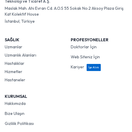
Teknoloji ve Ticaret A.Ş.
Maslak Mah. Ahi Evran Cd. A.O.S 55 Sokak No:2 Aksoy Plaza Giriş
Kat Kolektif House
İstanbul, Türkiye
SAĞLIK
PROFESYONELLER
Uzmanlar
Doktorlar İçin
Uzmanlık Alanları
Web Siteniz İçin
Hastalıklar
Kariyer
İşe Alım
Hizmetler
Hastaneler
KURUMSAL
Hakkımızda
Bize Ulaşın
Gizlilik Politikası