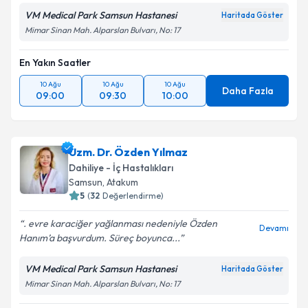
VM Medical Park Samsun Hastanesi
Haritada Göster
Mimar Sinan Mah. Alparslan Bulvarı, No: 17
En Yakın Saatler
10 Ağu
10 Ağu
10 Ağu
Daha Fazla
09:00
09:30
10:00
Uzm. Dr. Özden Yılmaz
Dahiliye - İç Hastalıkları
Samsun
, Atakum
5
(
32
Değerlendirme)
. evre karaciğer yağlanması nedeniyle Özden
Devamı
Hanım’a başvurdum. Süreç boyunca...
VM Medical Park Samsun Hastanesi
Haritada Göster
Mimar Sinan Mah. Alparslan Bulvarı, No: 17