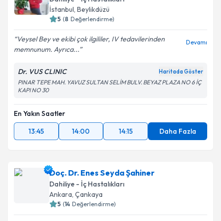
İstanbul
, Beylikdüzü
5
(
8
Değerlendirme)
Veysel Bey ve ekibi çok ilgililer, IV tedavilerinden
Devamı
memnunum. Ayrıca...
Dr. VUS CLINIC
Haritada Göster
PINAR TEPE MAH. YAVUZ SULTAN SELİM BULV. BEYAZ PLAZA NO 6 İÇ
KAPI NO 30
En Yakın Saatler
13:45
14:00
14:15
Daha Fazla
Doç. Dr. Enes Seyda Şahiner
Dahiliye - İç Hastalıkları
Ankara
, Çankaya
5
(
14
Değerlendirme)