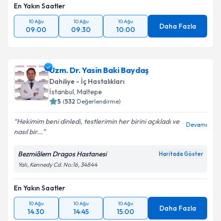
En Yakın Saatler
10 Ağu
10 Ağu
10 Ağu
Daha Fazla
09:00
09:30
10:00
Uzm. Dr. Yasin Baki Baydaş
Dahiliye - İç Hastalıkları
İstanbul
, Maltepe
5
(
532
Değerlendirme)
Hekimim beni dinledi, testlerimin her birini açıkladı ve
Devamı
nasıl bir...
Bezmiâlem Dragos Hastanesi
Haritada Göster
Yalı, Kennedy Cd. No:16, 34844
En Yakın Saatler
10 Ağu
10 Ağu
10 Ağu
Daha Fazla
14:30
14:45
15:00