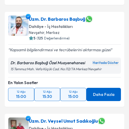
Uzm. Dr. Barbaros Başbuğ
Dahiliye - İç Hastalıkları
Nevşehir
, Merkez
5
(
125
Değerlendirme)
Kapsamlı bilgilendirmesi ve tecrübelerini aktarması güzel
Dr. Barbaros Başbuğ Özel Muayenehanesi
Haritada Göster
15 Temmuz Mah. Vefa Küçük Cad. No:112/7A Merkez/Nevşehir
En Yakın Saatler
12 Ağu
12 Ağu
12 Ağu
Daha Fazla
15:00
15:30
15:00
Uzm. Dr. Veysel Umut Sadıkoğlu
Dahiliye - İç Hastalıkları