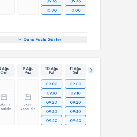
09:45
09:45
10:00
10:00
Daha Fazla Göster
8 Ağu
9 Ağu
10 Ağu
11 Ağu
Cmt
Paz
Pzt
Sal
09:00
09:00
09:10
09:10
09:20
09:20
Takvim
Takvim
palıdır
kapalıdır
09:30
09:30
09:40
09:40