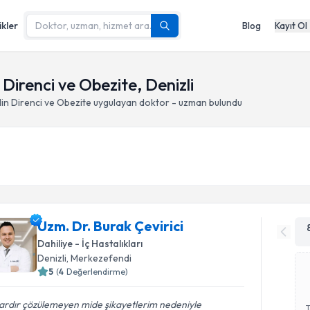
ikler
Blog
Kayıt Ol
 Direnci ve Obezite, Denizli
lin Direnci ve Obezite
uygulayan doktor - uzman bulundu
Uzm. Dr. Burak Çevirici
Dahiliye - İç Hastalıkları
Denizli
, Merkezefendi
5
(
4
Değerlendirme)
lardır çözülemeyen mide şikayetlerim nedeniyle