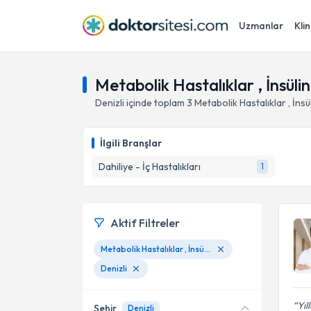
Uzmanlar
Klin
Metabolik Hastalıklar , İnsülin
Denizli
içinde toplam
3
Metabolik Hastalıklar , İnsü
İlgili Branşlar
Dahiliye - İç Hastalıkları
1
Aktif Filtreler
Metabolik Hastalıklar , İnsülin Direnci ve Obezite
Denizli
Yıl
Şehir
Denizli