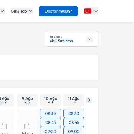
Giriş Yap
Doktor musun?
Sıralama
Akıllı Sıralama
8 Ağu
9 Ağu
10 Ağu
11 Ağu
Cmt
Paz
Pzt
Sal
08:30
08:30
08:45
08:45
09:00
09:00
Takvim
Takvim