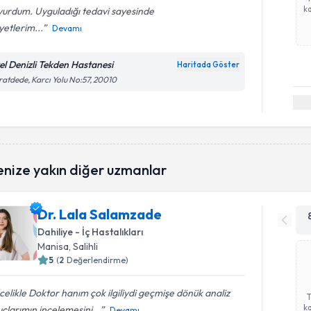
ka
vurdum. Uyguladığı tedavi sayesinde
yetlerim...
Devamı
el Denizli Tekden Hastanesi
Haritada Göster
atdede, Karcı Yolu No:57, 20010
enize yakın diğer uzmanlar
Dr. Lala Salamzade
Dahiliye - İç Hastalıkları
Manisa
, Salihli
5
(
2
Değerlendirme)
elikle Doktor hanım çok ilgiliydi geçmişe dönük analiz
ka
çlarımın incelemesini...
Devamı