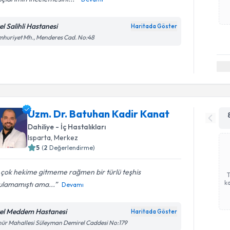
el Salihli Hastanesi
Haritada Göster
huriyet Mh., Menderes Cad. No:48
Uzm. Dr. Batuhan Kadir Kanat
Dahiliye - İç Hastalıkları
Isparta
, Merkez
5
(
2
Değerlendirme)
 çok hekime gitmeme rağmen bir türlü teşhis
ka
ulamamıştı ama...
Devamı
el Meddem Hastanesi
Haritada Göster
ür Mahallesi Süleyman Demirel Caddesi No:179