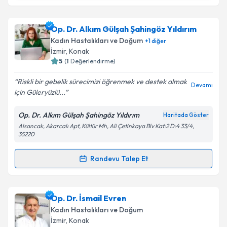
Doç. Dr. Ceren Gölbaşı
için randevu takvimi talebi
oluşturun. Size bu uzmandan randevu almanız için bir
Op. Dr. Alkım Gülşah Şahingöz Yıldırım
takvim hazırlandığında e-posta ile bilgilendireceğiz.
Kadın Hastalıkları ve Doğum
+
1
diğer
E-posta Adresiniz
İzmir
, Konak
5
(
1
Değerlendirme)
Riskli bir gebelik sürecimizi öğrenmek ve destek almak
Devamı
için Güleryüzlü...
Kişisel verilerimin işlenmesine ilişkin
Aydınlatma
Metni
'ni okudum ve kişisel verilerimin belirtilen
Op. Dr. Alkım Gülşah Şahingöz Yıldırım
Haritada Göster
kapsamda işlenmesini kabul ediyorum.
Alsancak, Akarcalı Apt, Kültür Mh, Ali Çetinkaya Blv Kat:2 D:4 33/4,
35220
Takvim Talebini Gönder
Randevu Talep Et
Randevu Takvimi Talebi
Op. Dr. Alkım Gülşah Şahingöz Yıldırım
için
Op. Dr. İsmail Evren
randevu takvimi talebi oluşturun. Size bu uzmandan
Kadın Hastalıkları ve Doğum
randevu almanız için bir takvim hazırlandığında e-
İzmir
, Konak