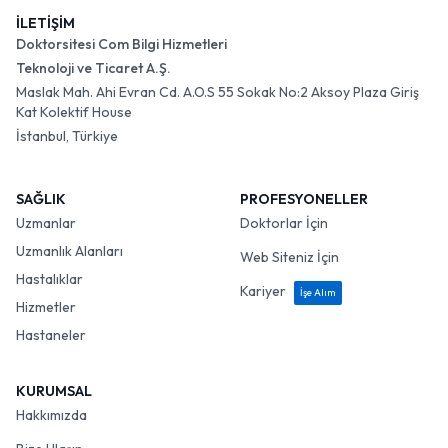
İLETİŞİM
Doktorsitesi Com Bilgi Hizmetleri
Teknoloji ve Ticaret A.Ş.
Maslak Mah. Ahi Evran Cd. A.O.S 55 Sokak No:2 Aksoy Plaza Giriş
Kat Kolektif House
İstanbul, Türkiye
SAĞLIK
PROFESYONELLER
Uzmanlar
Doktorlar İçin
Uzmanlık Alanları
Web Siteniz İçin
Hastalıklar
Kariyer
İşe Alım
Hizmetler
Hastaneler
KURUMSAL
Hakkımızda