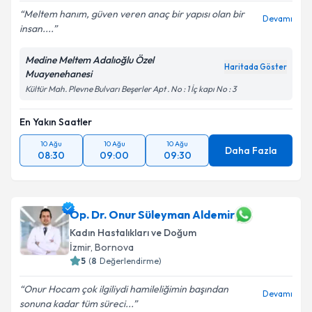
Meltem hanım, güven veren anaç bir yapısı olan bir
Devamı
insan....
Medine Meltem Adalıoğlu Özel
Haritada Göster
Muayenehanesi
Kültür Mah. Plevne Bulvarı Beşerler Apt . No : 1 İç kapı No : 3
En Yakın Saatler
10 Ağu
10 Ağu
10 Ağu
Daha Fazla
08:30
09:00
09:30
Op. Dr. Onur Süleyman Aldemir
Kadın Hastalıkları ve Doğum
İzmir
, Bornova
5
(
8
Değerlendirme)
Onur Hocam çok ilgiliydi hamileliğimin başından
Devamı
sonuna kadar tüm süreci...