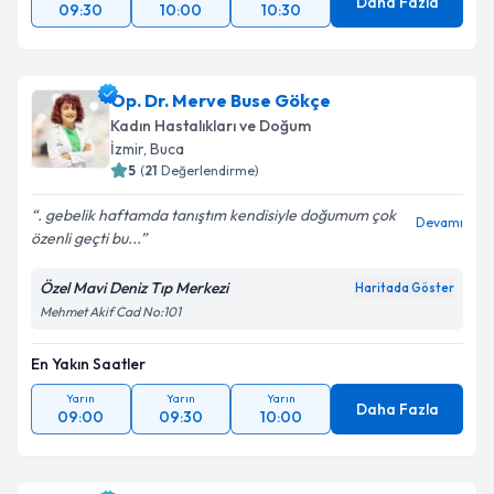
Daha Fazla
09:30
10:00
10:30
Op. Dr. Merve Buse Gökçe
Kadın Hastalıkları ve Doğum
İzmir
, Buca
5
(
21
Değerlendirme)
. gebelik haftamda tanıştım kendisiyle doğumum çok
Devamı
özenli geçti bu...
Özel Mavi Deniz Tıp Merkezi
Haritada Göster
Mehmet Akif Cad No:101
En Yakın Saatler
Yarın
Yarın
Yarın
Daha Fazla
09:00
09:30
10:00