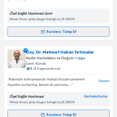
posta ile bilgilendireceğiz.
E-posta Adresiniz
Özel Sağlık Hastanesi İzmir
Mimar Sinan, Işılay Saygın Sokağı no:23, 35000
Randevu Talep Et
Randevu Takvimi Talebi
Kişisel verilerimin işlenmesine ilişkin
Aydınlatma
Metni
'ni okudum ve kişisel verilerimin belirtilen
kapsamda işlenmesini kabul ediyorum.
Op. Dr. İsmail Evren
için randevu takvimi talebi
Doç. Dr. Mehmet Hakan Yetimalar
oluşturun. Size bu uzmandan randevu almanız için bir
Kadın Hastalıkları ve Doğum
+
1
diğer
takvim hazırlandığında e-posta ile bilgilendireceğiz.
Takvim Talebini Gönder
İzmir
, Konak
5
(
3
Değerlendirme)
E-posta Adresiniz
Ailemizin kahramanıdır Hakan hocam annemin
Devamı
hayatını kurtarmış, benim iki yavrumu...
Özel Sağlık Hastanesi
Haritada Göster
Kişisel verilerimin işlenmesine ilişkin
Aydınlatma
Mimar Sinan, Işılay Saygın Sokağı no:23, 35000
Metni
'ni okudum ve kişisel verilerimin belirtilen
kapsamda işlenmesini kabul ediyorum.
Randevu Talep Et