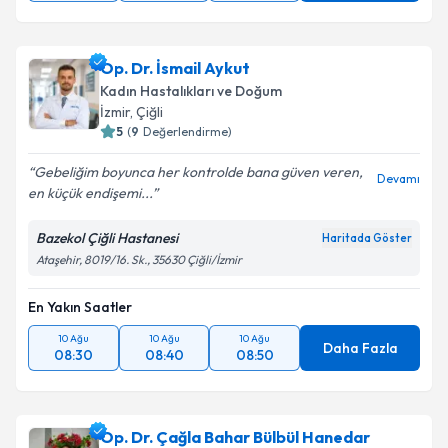
Op. Dr. İsmail Aykut
Kadın Hastalıkları ve Doğum
İzmir
, Çiğli
5
(
9
Değerlendirme)
Gebeliğim boyunca her kontrolde bana güven veren,
Devamı
en küçük endişemi...
Bazekol Çiğli Hastanesi
Haritada Göster
Ataşehir, 8019/16. Sk., 35630 Çiğli/İzmir
En Yakın Saatler
10 Ağu
10 Ağu
10 Ağu
Daha Fazla
08:30
08:40
08:50
Op. Dr. Çağla Bahar Bülbül Hanedar