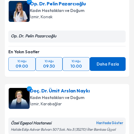
Op. Dr. Pelin Pazarcıoğlu
Kadın Hastalıkları ve Doğum
İzmir
, Konak
Op. Dr. Pelin Pazarcıoğlu
En Yakın Saatler
10 Ağu
10 Ağu
10 Ağu
Daha Fazla
09:00
09:30
10:00
Doç. Dr. Ümit Arslan Naykı
Kadın Hastalıkları ve Doğum
İzmir
, Karabağlar
Özel Egepol Hastanesi
Haritada Göster
Halide Edip Adıvar Bulvarı 507 Sok. No:3 (35270) İller Bankası Üçyol