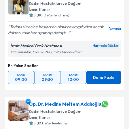
Kadın Hastalıkları ve Doğum
İzmir
, Konak
5
(
110
Değerlendirme)
Tedavi sürecine başlarken oldukça kaygılıydım ancak
Devamı
doktorumuz her aşamayı detaylı...
İzmir Medical Park Hastanesi
Haritada Göster
Kahramanlar, 1397. Sk. No:1, 35230 Konak/İzmir
En Yakın Saatler
10 Ağu
10 Ağu
10 Ağu
Daha Fazla
09:00
09:30
10:00
Op. Dr. Medine Meltem Adalıoğlu
Kadın Hastalıkları ve Doğum
İzmir
, Konak
5
(
12
Değerlendirme)