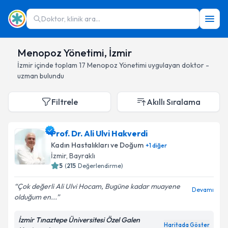
Doktor, klinik ara...
Menopoz Yönetimi, İzmir
İzmir
içinde toplam
17
Menopoz Yönetimi
uygulayan doktor -
uzman bulundu
Filtrele
Akıllı Sıralama
Prof. Dr. Ali Ulvi Hakverdi
Kadın Hastalıkları ve Doğum
+
1
diğer
İzmir
, Bayraklı
5
(
215
Değerlendirme)
Çok değerli Ali Ulvi Hocam, Bugüne kadar muayene
Devamı
olduğum en...
İzmir Tınaztepe Üniversitesi Özel Galen
Haritada Göster