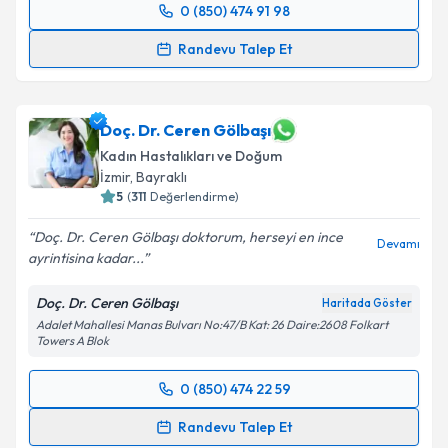
0 (850) 474 91 98
Randevu Takvimi Talebi
Takvim Talebini Gönder
Randevu Talep Et
Op. Dr. Bahar Baykal
için randevu takvimi talebi
oluşturun. Size bu uzmandan randevu almanız için bir
takvim hazırlandığında e-posta ile bilgilendireceğiz.
Doç. Dr. Ceren Gölbaşı
Kadın Hastalıkları ve Doğum
E-posta Adresiniz
İzmir
, Bayraklı
5
(
311
Değerlendirme)
Doç. Dr. Ceren Gölbaşı doktorum, herseyi en ince
Devamı
ayrintisina kadar...
Kişisel verilerimin işlenmesine ilişkin
Aydınlatma
Metni
'ni okudum ve kişisel verilerimin belirtilen
Doç. Dr. Ceren Gölbaşı
Haritada Göster
kapsamda işlenmesini kabul ediyorum.
Adalet Mahallesi Manas Bulvarı No:47/B Kat: 26 Daire:2608 Folkart
Towers A Blok
Takvim Talebini Gönder
0 (850) 474 22 59
Randevu Takvimi Talebi
Randevu Talep Et