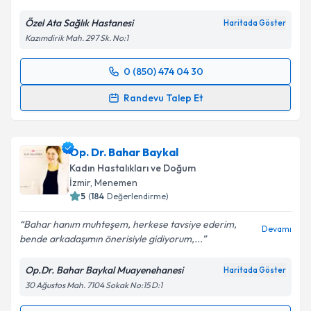
Özel Ata Sağlık Hastanesi
Haritada Göster
Kazımdirik Mah. 297 Sk. No:1
0 (850) 474 04 30
Randevu Takvimi Talebi
Randevu Talep Et
Op. Dr. Onur Süleyman Aldemir
için randevu
takvimi talebi oluşturun. Size bu uzmandan randevu
Op. Dr. Bahar Baykal
almanız için bir takvim hazırlandığında e-posta ile
bilgilendireceğiz.
Kadın Hastalıkları ve Doğum
İzmir
, Menemen
E-posta Adresiniz
5
(
184
Değerlendirme)
Bahar hanım muhteşem, herkese tavsiye ederim,
Devamı
bende arkadaşımın önerisiyle gidiyorum,...
Kişisel verilerimin işlenmesine ilişkin
Aydınlatma
Op.Dr. Bahar Baykal Muayenehanesi
Haritada Göster
Metni
'ni okudum ve kişisel verilerimin belirtilen
30 Ağustos Mah. 7104 Sokak No:15 D:1
kapsamda işlenmesini kabul ediyorum.