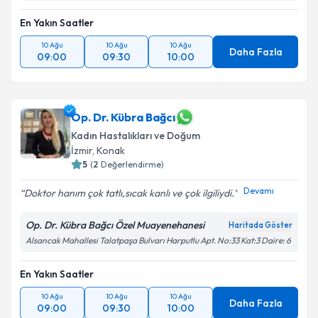
En Yakın Saatler
10 Ağu
10 Ağu
10 Ağu
Daha Fazla
09:00
09:30
10:00
Op. Dr. Kübra Bağcı
Kadın Hastalıkları ve Doğum
İzmir
, Konak
5
(
2
Değerlendirme)
Devamı
Doktor hanım çok tatlı,sıcak kanlı ve çok ilgiliydi.️
Op. Dr. Kübra Bağcı Özel Muayenehanesi
Haritada Göster
Alsancak Mahallesi Talatpaşa Bulvarı Harputlu Apt. No:33 Kat:3 Daire: 6
En Yakın Saatler
10 Ağu
10 Ağu
10 Ağu
Daha Fazla
09:00
09:30
10:00