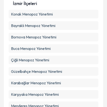
İzmir İlçeleri
Kişisel verilerimin işlenmesine ilişkin
Aydınlatma
Konak
Menopoz Yönetimi
Metni
'ni okudum ve kişisel verilerimin belirtilen
kapsamda işlenmesini kabul ediyorum.
Bayraklı
Menopoz Yönetimi
Takvim Talebini Gönder
Bornova
Menopoz Yönetimi
Buca
Menopoz Yönetimi
Çiğli
Menopoz Yönetimi
Güzelbahçe
Menopoz Yönetimi
Karabağlar
Menopoz Yönetimi
Karşıyaka
Menopoz Yönetimi
Menderes
Menopoz Yönetimi