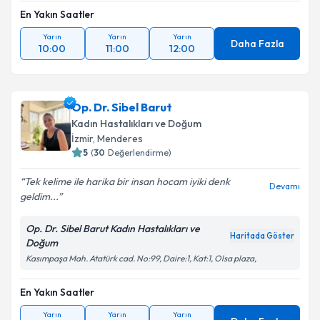
En Yakın Saatler
Yarın
Yarın
Yarın
Daha Fazla
10:00
11:00
12:00
Op. Dr. Sibel Barut
Kadın Hastalıkları ve Doğum
İzmir
, Menderes
5
(
30
Değerlendirme)
Tek kelime ile harika bir insan hocam iyiki denk
Devamı
geldim...
Op. Dr. Sibel Barut Kadın Hastalıkları ve
Haritada Göster
Doğum
Kasımpaşa Mah. Atatürk cad. No:99, Daire:1, Kat:1, Olsa plaza,
En Yakın Saatler
Yarın
Yarın
Yarın