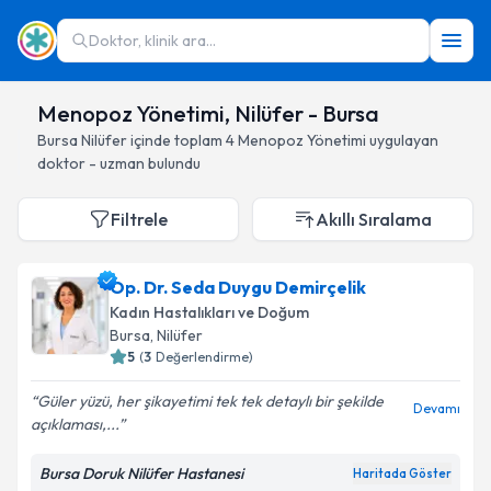
Doktor, klinik ara...
Menopoz Yönetimi, Nilüfer - Bursa
Bursa
Nilüfer
içinde toplam
4
Menopoz Yönetimi
uygulayan
doktor - uzman bulundu
Filtrele
Akıllı Sıralama
Op. Dr. Seda Duygu Demirçelik
Kadın Hastalıkları ve Doğum
Bursa
, Nilüfer
5
(
3
Değerlendirme)
Güler yüzü, her şikayetimi tek tek detaylı bir şekilde
Devamı
açıklaması,...
Bursa Doruk Nilüfer Hastanesi
Haritada Göster