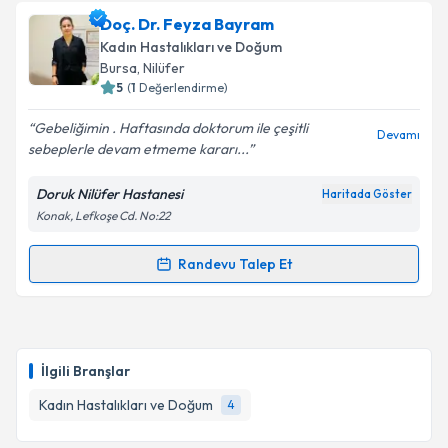
oluşturun. Size bu uzmandan randevu almanız için bir
Doç. Dr. Feyza Bayram
takvim hazırlandığında e-posta ile bilgilendireceğiz.
Kadın Hastalıkları ve Doğum
E-posta Adresiniz
Bursa
, Nilüfer
5
(
1
Değerlendirme)
Gebeliğimin . Haftasında doktorum ile çeşitli
Devamı
sebeplerle devam etmeme kararı...
Kişisel verilerimin işlenmesine ilişkin
Aydınlatma
Metni
'ni okudum ve kişisel verilerimin belirtilen
Doruk Nilüfer Hastanesi
Haritada Göster
kapsamda işlenmesini kabul ediyorum.
Konak, Lefkoşe Cd. No:22
Takvim Talebini Gönder
Randevu Talep Et
Randevu Takvimi Talebi
Doç. Dr. Feyza Bayram
için randevu takvimi talebi
oluşturun. Size bu uzmandan randevu almanız için bir
İlgili Branşlar
takvim hazırlandığında e-posta ile bilgilendireceğiz.
Kadın Hastalıkları ve Doğum
4
E-posta Adresiniz