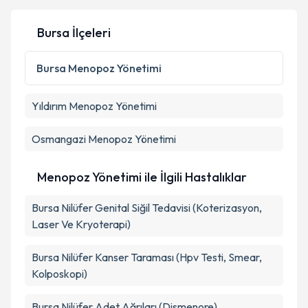
Bursa İlçeleri
Kişisel verilerimin işlenmesine ilişkin
Aydınlatma
Metni
'ni okudum ve kişisel verilerimin belirtilen
Bursa
Menopoz Yönetimi
kapsamda işlenmesini kabul ediyorum.
Yıldırım
Menopoz Yönetimi
Takvim Talebini Gönder
Osmangazi
Menopoz Yönetimi
Menopoz Yönetimi ile İlgili Hastalıklar
Bursa Nilüfer Genital Siğil Tedavisi (Koterizasyon,
Laser Ve Kryoterapi)
Bursa Nilüfer Kanser Taraması (Hpv Testi, Smear,
Kolposkopi)
Bursa Nilüfer Adet Ağrıları (Dismenore)