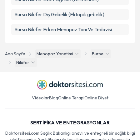
Bursa Nilüfer Dış Gebelik (Ektopik gebelik)
Bursa Nilüfer Erken Menapoz Tanı Ve Tedavisi
Ana Sayfa
Menopoz Yonetimi
Bursa
Nilüfer
Videolar
Blog
Online Terapi
Online Diyet
SERTİFİKA VE ENTEGRASYONLAR
Doktorsitesi.com Sağlık Bakanlığı onaylı ve entegreli bir sağlık bilgi
platformudur. Sertifikaları ile tescillenmiş güvenilir altyapısıyla