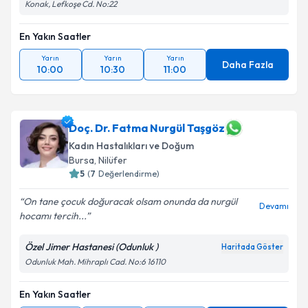
Konak, Lefkoşe Cd. No:22
En Yakın Saatler
Yarın
Yarın
Yarın
Daha Fazla
10:00
10:30
11:00
Doç. Dr. Fatma Nurgül Taşgöz
Kadın Hastalıkları ve Doğum
Bursa
, Nilüfer
5
(
7
Değerlendirme)
On tane çocuk doğuracak olsam onunda da nurgül
Devamı
hocamı tercih...
Özel Jimer Hastanesi (Odunluk )
Haritada Göster
Odunluk Mah. Mihraplı Cad. No:6 16110
En Yakın Saatler