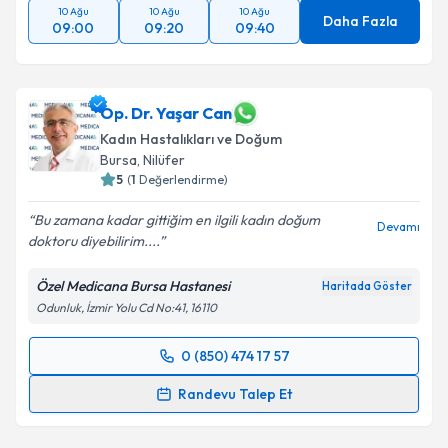
10 Ağu
10 Ağu
10 Ağu
Daha Fazla
09:00
09:20
09:40
Op. Dr. Yaşar Can
Kadın Hastalıkları ve Doğum
Bursa
, Nilüfer
5
(
1
Değerlendirme)
Bu zamana kadar gittiğim en ilgili kadın doğum
Devamı
doktoru diyebilirim....
Özel Medicana Bursa Hastanesi
Haritada Göster
Odunluk, İzmir Yolu Cd No:41, 16110
0 (850) 474 17 57
Randevu Takvimi Talebi
Randevu Talep Et
Op. Dr. Yaşar Can
için randevu takvimi talebi