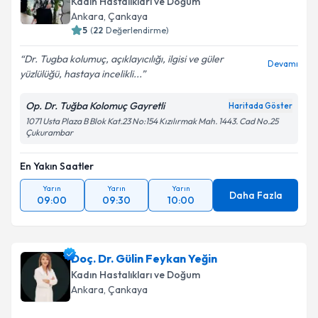
Kadın Hastalıkları ve Doğum
Ankara
, Çankaya
5
(
22
Değerlendirme)
Dr. Tugba kolumuç, açıklayıcılığı, ilgisi ve güler
Devamı
yüzlülüğü, hastaya incelikli...
Op. Dr. Tuğba Kolomuç Gayretli
Haritada Göster
1071 Usta Plaza B Blok Kat.23 No:154 Kızılırmak Mah. 1443. Cad No.25
Çukurambar
En Yakın Saatler
Yarın
Yarın
Yarın
Daha Fazla
09:00
09:30
10:00
Doç. Dr. Gülin Feykan Yeğin
Kadın Hastalıkları ve Doğum
Ankara
, Çankaya