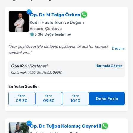
almanız için bir takvim hazırlandığında e-posta ile
bilgilendireceğiz.
Op. Dr. M.Tolga Özkan
Kadın Hastalıkları ve Doğum
E-posta Adresiniz
Ankara
, Çankaya
5
(
84
Değerlendirme)
Her şeyi özveriyle dinleyip açıklayan bi doktor kendisi
Devamı
Kişisel verilerimin işlenmesine ilişkin
Aydınlatma
samimi ve...
Metni
'ni okudum ve kişisel verilerimin belirtilen
kapsamda işlenmesini kabul ediyorum.
Özel Koru Hastanesi
Haritada Göster
Kızılırmak, 1450. Sk. No:13, 06510
Takvim Talebini Gönder
En Yakın Saatler
Yarın
Yarın
Yarın
Daha Fazla
09:30
09:50
10:10
Op. Dr. Tuğba Kolomuç Gayretli