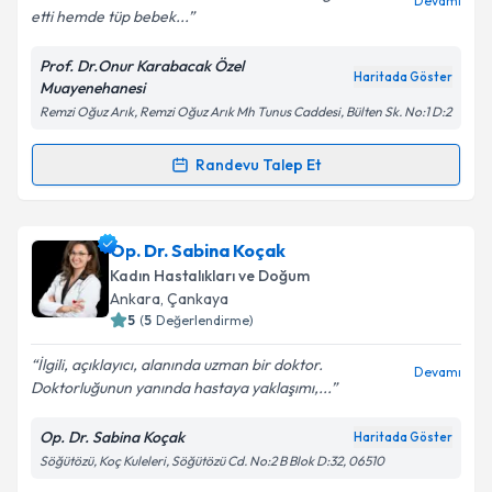
Devamı
etti hemde tüp bebek...
Prof. Dr.Onur Karabacak Özel
Haritada Göster
Muayenehanesi
Kişisel verilerimin işlenmesine ilişkin
Aydınlatma
Remzi Oğuz Arık, Remzi Oğuz Arık Mh Tunus Caddesi, Bülten Sk. No:1 D:2
Metni
'ni okudum ve kişisel verilerimin belirtilen
kapsamda işlenmesini kabul ediyorum.
Randevu Talep Et
Randevu Takvimi Talebi
Takvim Talebini Gönder
Prof. Dr. Onur Karabacak
için randevu takvimi
Op. Dr. Sabina Koçak
talebi oluşturun. Size bu uzmandan randevu almanız
Kadın Hastalıkları ve Doğum
için bir takvim hazırlandığında e-posta ile
Ankara
, Çankaya
bilgilendireceğiz.
5
(
5
Değerlendirme)
E-posta Adresiniz
İlgili, açıklayıcı, alanında uzman bir doktor.
Devamı
Doktorluğunun yanında hastaya yaklaşımı,...
Op. Dr. Sabina Koçak
Haritada Göster
Söğütözü, Koç Kuleleri, Söğütözü Cd. No:2 B Blok D:32, 06510
Kişisel verilerimin işlenmesine ilişkin
Aydınlatma
Metni
'ni okudum ve kişisel verilerimin belirtilen