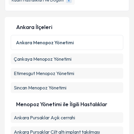
Kadın Hastalıkları ve Doğum
E-posta Adresiniz
Ankara İlçeleri
Kişisel verilerimin işlenmesine ilişkin
Aydınlatma
Metni
'ni okudum ve kişisel verilerimin belirtilen
Ankara
Menopoz Yönetimi
kapsamda işlenmesini kabul ediyorum.
Çankaya
Menopoz Yönetimi
Takvim Talebini Gönder
Etimesgut
Menopoz Yönetimi
Sincan
Menopoz Yönetimi
Menopoz Yönetimi ile İlgili Hastalıklar
Ankara Pursaklar Açık cerrahi
Ankara Pursaklar Cilt altı implant takılması