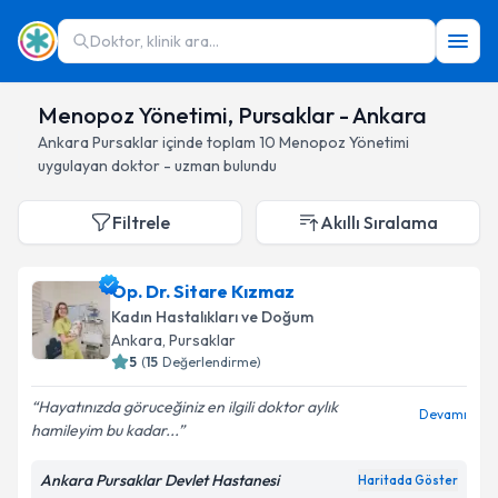
Doktor, klinik ara...
Menopoz Yönetimi, Pursaklar - Ankara
Ankara
Pursaklar
içinde toplam
10
Menopoz Yönetimi
uygulayan doktor - uzman bulundu
Filtrele
Akıllı Sıralama
Op. Dr. Sitare Kızmaz
Kadın Hastalıkları ve Doğum
Ankara
, Pursaklar
5
(
15
Değerlendirme)
Hayatınızda göruceğiniz en ilgili doktor aylık
Devamı
hamileyim bu kadar...
Ankara Pursaklar Devlet Hastanesi
Haritada Göster