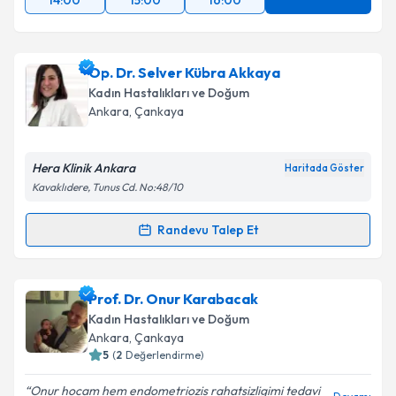
14:00
15:00
16:00
Op. Dr. Selver Kübra Akkaya
Kadın Hastalıkları ve Doğum
Ankara
, Çankaya
Hera Klinik Ankara
Haritada Göster
Kavaklıdere, Tunus Cd. No:48/10
Randevu Talep Et
Randevu Takvimi Talebi
Op. Dr. Selver Kübra Akkaya
için randevu takvimi
Prof. Dr. Onur Karabacak
talebi oluşturun. Size bu uzmandan randevu almanız
Kadın Hastalıkları ve Doğum
için bir takvim hazırlandığında e-posta ile
Ankara
, Çankaya
bilgilendireceğiz.
5
(
2
Değerlendirme)
E-posta Adresiniz
Onur hocam hem endometriozis rahatsizligimi tedavi