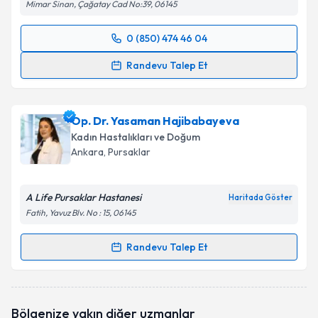
Mimar Sinan, Çağatay Cad No:39, 06145
0 (850) 474 46 04
Randevu Takvimi Talebi
Randevu Talep Et
Op. Dr. Sitare Kızmaz
için randevu takvimi talebi
oluşturun. Size bu uzmandan randevu almanız için bir
Op. Dr. Yasaman Hajibabayeva
takvim hazırlandığında e-posta ile bilgilendireceğiz.
Kadın Hastalıkları ve Doğum
E-posta Adresiniz
Ankara
, Pursaklar
A Life Pursaklar Hastanesi
Haritada Göster
Fatih, Yavuz Blv. No : 15, 06145
Kişisel verilerimin işlenmesine ilişkin
Aydınlatma
Metni
'ni okudum ve kişisel verilerimin belirtilen
Randevu Talep Et
kapsamda işlenmesini kabul ediyorum.
Randevu Takvimi Talebi
Takvim Talebini Gönder
Op. Dr. Yasaman Hajibabayeva
için randevu
Bölgenize yakın diğer uzmanlar
takvimi talebi oluşturun. Size bu uzmandan randevu