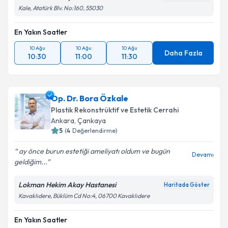
Kale, Atatürk Blv. No:160, 55030
En Yakın Saatler
10 Ağu
10 Ağu
10 Ağu
Daha Fazla
10:30
11:00
11:30
Op. Dr. Bora Özkale
Plastik Rekonstrüktif ve Estetik Cerrahi
Ankara
,
Çankaya
5
(
4
Değerlendirme)
ay önce burun estetiği ameliyatı oldum ve bugün
Devamı
geldiğim...
Lokman Hekim Akay Hastanesi
Haritada Göster
Kavaklıdere, Büklüm Cd No:4, 06700 Kavaklıdere
En Yakın Saatler