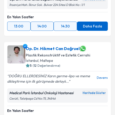
İhsaniye Mah. İlknur Sok . Bulvar 224 Sitesi D Blok No : 1/1
En Yakın Saatler
13:00
14:00
14:30
Daha Fazla
Op. Dr. Hikmet Can Doğruel
Plastik Rekonstrüktif ve Estetik Cerrahi
İstanbul
,
Maltepe
5
(
12
Değerlendirme)
DOĞRU ELLERDESİNİZ Karın germe-lipo ve meme
Devamı
dikleştirme için ilk görüşmede detaylı...
Medical Park İstanbul Onkoloji Hastanesi
Haritada Göster
Cevizli, Talatpaşa Cd No:75, 34846
En Yakın Saatler