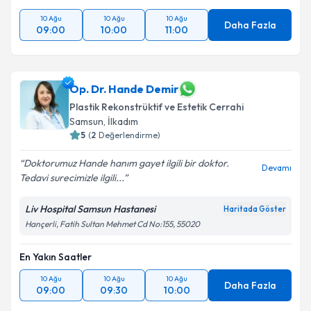
10 Ağu
10 Ağu
10 Ağu
Daha Fazla
09:00
10:00
11:00
Op. Dr. Hande Demir
Plastik Rekonstrüktif ve Estetik Cerrahi
Samsun
,
İlkadım
5
(
2
Değerlendirme)
Doktorumuz Hande hanım gayet ilgili bir doktor.
Devamı
Tedavi surecimizle ilgili...
Liv Hospital Samsun Hastanesi
Haritada Göster
Hançerli, Fatih Sultan Mehmet Cd No:155, 55020
En Yakın Saatler
10 Ağu
10 Ağu
10 Ağu
Daha Fazla
09:00
09:30
10:00