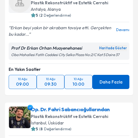
Plastik Rekonstrüktif ve Estetik Cerrahi
Antalya
,
Alanya
5
(
2
Değerlendirme)
Erkan beyi yakın bir akrabam tavsiye etti. Gerçekten
Devamı
bu kadar...
Prof Dr Erkan Orhan Muayenehanesi
Haritada Göster
Oba Mahallesi Fatih Caddesi City Selka Plaza No:2/C Kat 5 Daire 37
En Yakın Saatler
10 Ağu
10 Ağu
10 Ağu
Daha Fazla
09:00
09:30
10:00
Op. Dr. Fahri Sabancıoğullarından
Plastik Rekonstrüktif ve Estetik Cerrahi
İstanbul
,
Üsküdar
5
(
8
Değerlendirme)