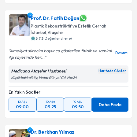
Prof. Dr. Fatih Doğan
Plastik Rekonstrüktif ve Estetik Cerrahi
İstanbul
,
Ataşehir
5
(
13
Değerlendirme)
Ameliyat sürecim boyunca gösterilen titizlik ve samimi
Devamı
ilgi sayesinde her...
Medicana Ataşehir Hastanesi
Haritada Göster
Küçükbakkalköy, Vedat Günyol Cd. No:24
En Yakın Saatler
10 Ağu
10 Ağu
10 Ağu
Daha Fazla
09:00
09:25
09:50
Dr. Berkhan Yılmaz