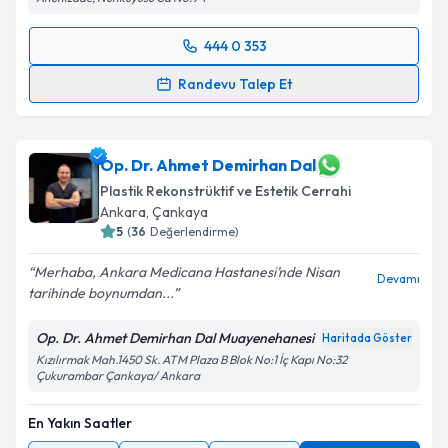
444 0 353
Randevu Takvimi Talebi
Randevu Talep Et
Op. Dr. Jehat Kızılkan
için randevu takvimi talebi
oluşturun. Size bu uzmandan randevu almanız için bir
takvim hazırlandığında e-posta ile bilgilendireceğiz.
Op. Dr. Ahmet Demirhan Dal
Plastik Rekonstrüktif ve Estetik Cerrahi
E-posta Adresiniz
Ankara
,
Çankaya
5
(
36
Değerlendirme)
Merhaba, Ankara Medicana Hastanesi’nde Nisan
Devamı
tarihinde boynumdan...
Kişisel verilerimin işlenmesine ilişkin
Aydınlatma
Metni
'ni okudum ve kişisel verilerimin belirtilen
Op. Dr. Ahmet Demirhan Dal Muayenehanesi
Haritada Göster
kapsamda işlenmesini kabul ediyorum.
Kızılırmak Mah.1450 Sk. ATM Plaza B Blok No:1 İç Kapı No:32
Çukurambar Çankaya/ Ankara
Takvim Talebini Gönder
En Yakın Saatler