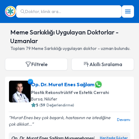
Doktor, klinik ara...
Meme Sarkıklığı Uygulayan Doktorlar -
Uzmanlar
Toplam
79
Meme Sarkıklığı
uygulayan doktor - uzman bulundu.
Filtrele
Akıllı Sıralama
Op. Dr. Murat Enes Sağlam
Plastik Rekonstrüktif ve Estetik Cerrahi
Bursa
,
Nilüfer
5
(
59
Değerlendirme)
Murat Enes bey çok başarılı, hastasının ne istediğine
Devamı
çok dikkat...
Op. Dr. Murat Enes Sağlam Muayenehanesi
Haritada Göster