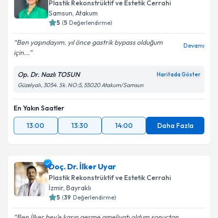
Plastik Rekonstrüktif ve Estetik Cerrahi
Samsun
,
Atakum
5
(
5
Değerlendirme)
Ben yaşındayım. yıl önce gastrik bypass olduğum
Devamı
için...
Op. Dr. Nazlı TOSUN
Haritada Göster
Güzelyalı, 3054. Sk. NO:5, 55020 Atakum/Samsun
En Yakın Saatler
13:00
13:30
14:00
Daha Fazla
Doç. Dr. İlker Uyar
Plastik Rekonstrüktif ve Estetik Cerrahi
İzmir
,
Bayraklı
5
(
39
Değerlendirme)
Ben İlker bey'e karın germe ameliyatı oldum sonuçtan