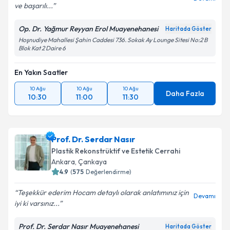
ve başarılı...
Kişisel verilerimin işlenmesine ilişkin
Aydınlatma
Metni
'ni okudum ve kişisel verilerimin belirtilen
Op. Dr. Yağmur Reyyan Erol Muayenehanesi
Haritada Göster
kapsamda işlenmesini kabul ediyorum.
Hoşnudiye Mahallesi Şahin Caddesi 736. Sokak Ay Lounge Sitesi No:2 B
Blok Kat 2 Daire 6
Takvim Talebini Gönder
En Yakın Saatler
10 Ağu
10 Ağu
10 Ağu
Daha Fazla
10:30
11:00
11:30
Prof. Dr. Serdar Nasır
Plastik Rekonstrüktif ve Estetik Cerrahi
Ankara
,
Çankaya
4.9
(
575
Değerlendirme)
Teşekkür ederim Hocam detaylı olarak anlatımınız için
Devamı
iyi ki varsınız...
Prof. Dr. Serdar Nasır Muayenehanesi
Haritada Göster