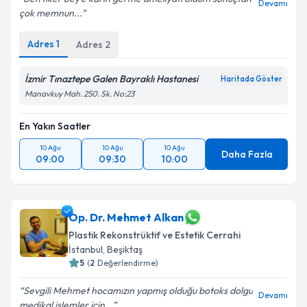
Devamı
çok memnun...
Adres
1
Adres
2
İzmir Tınaztepe Galen Bayraklı Hastanesi
Haritada Göster
Manavkuy Mah. 250. Sk. No:23
En Yakın Saatler
10 Ağu
10 Ağu
10 Ağu
Daha Fazla
09:00
09:30
10:00
Op. Dr. Mehmet Alkan
Plastik Rekonstrüktif ve Estetik Cerrahi
İstanbul
,
Beşiktaş
5
(
2
Değerlendirme)
Sevgili Mehmet hocamızın yapmış olduğu botoks dolgu
Devamı
medikal işlemler için...