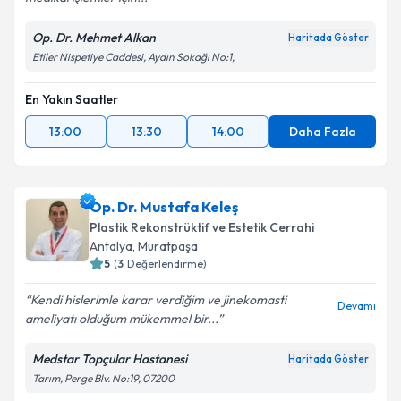
Op. Dr. Mehmet Alkan
Haritada Göster
Etiler Nispetiye Caddesi, Aydın Sokağı No:1,
En Yakın Saatler
13:00
13:30
14:00
Daha Fazla
Op. Dr. Mustafa Keleş
Plastik Rekonstrüktif ve Estetik Cerrahi
Antalya
,
Muratpaşa
5
(
3
Değerlendirme)
Kendi hislerimle karar verdiğim ve jinekomasti
Devamı
ameliyatı olduğum mükemmel bir...
Medstar Topçular Hastanesi
Haritada Göster
Tarım, Perge Blv. No:19, 07200