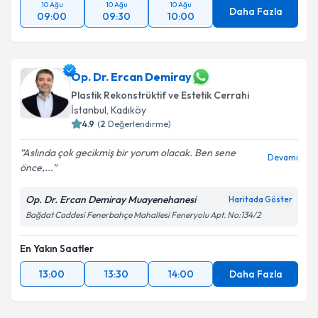
10 Ağu
10 Ağu
10 Ağu
Daha Fazla
09:00
09:30
10:00
Op. Dr. Ercan Demiray
Plastik Rekonstrüktif ve Estetik Cerrahi
İstanbul
,
Kadıköy
4.9
(
2
Değerlendirme)
Aslında çok gecikmiş bir yorum olacak. Ben sene
Devamı
önce,...
Op. Dr. Ercan Demiray Muayenehanesi
Haritada Göster
Bağdat Caddesi Fenerbahçe Mahallesi Feneryolu Apt. No:134/2
En Yakın Saatler
13:00
13:30
14:00
Daha Fazla