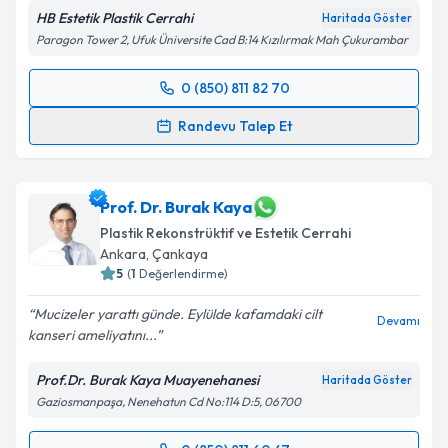
HB Estetik Plastik Cerrahi
Haritada Göster
Paragon Tower 2, Ufuk Üniversite Cad B:14 Kızılırmak Mah Çukurambar
0 (850) 811 82 70
Randevu Takvimi Talebi
Randevu Talep Et
Prof. Dr. Hüseyin Borman
için randevu takvimi talebi
oluşturun. Size bu uzmandan randevu almanız için bir
takvim hazırlandığında e-posta ile bilgilendireceğiz.
Prof. Dr. Burak Kaya
Plastik Rekonstrüktif ve Estetik Cerrahi
E-posta Adresiniz
Ankara
,
Çankaya
5
(
1
Değerlendirme)
Mucizeler yarattı günde. Eylülde kafamdaki cilt
Devamı
kanseri ameliyatını...
Kişisel verilerimin işlenmesine ilişkin
Aydınlatma
Metni
'ni okudum ve kişisel verilerimin belirtilen
Prof.Dr. Burak Kaya Muayenehanesi
Haritada Göster
kapsamda işlenmesini kabul ediyorum.
Gaziosmanpaşa, Nenehatun Cd No:114 D:5, 06700
Takvim Talebini Gönder