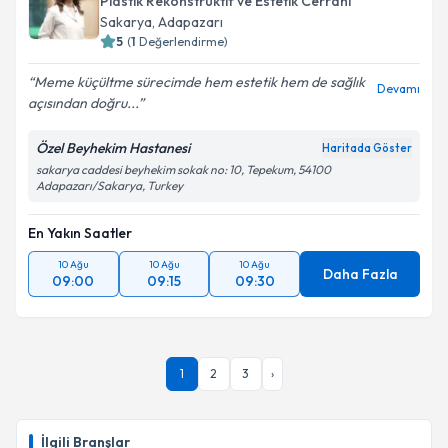
Plastik Rekonstrüktif ve Estetik Cerrahi
Sakarya
,
Adapazarı
5
(
1
Değerlendirme)
Meme küçültme sürecimde hem estetik hem de sağlık
Devamı
açısından doğru...
Özel Beyhekim Hastanesi
Haritada Göster
sakarya caddesi beyhekim sokak no: 10, Tepekum, 54100
Adapazarı/Sakarya, Turkey
En Yakın Saatler
10 Ağu
10 Ağu
10 Ağu
Daha Fazla
09:00
09:15
09:30
1
2
3
›
İlgili Branşlar