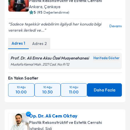
Plastik Rekonstrüktif ve Estetik Cerrahi
Ankara
,
Çankaya
5
(
95
Değerlendirme)
Sadece teşekkür edebilirim ilgiliydi her konuda bilgi
Devamı
vererek ilerledi ve...
Adres
1
Adres
2
Prof. Dr. Ali Emre Aksu Özel Muayenehanesi
Haritada Göster
Mustafa Kemal Mah. 2127 Cad. No:9/12
En Yakın Saatler
10 Ağu
10 Ağu
10 Ağu
Daha Fazla
10:00
10:30
11:00
Op. Dr. Ali Cem Oktay
Plastik Rekonstrüktif ve Estetik Cerrahi
İstanbul
,
Şişli