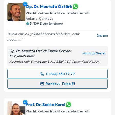
Op. Dr. Mustafa Öztürk
Plastik Rekonstrüktif ve Estetik Cerrahi
Ankara
,
Çankaya
5
(
109
Değerlendirme)
Isının ehli, eli çok hafif harika bir hekim. artik
Devamı
hacam...
Op. Dr. Mustafa Öztürk Estetik Cerrahi
Haritada Göster
Muayenehanesi
Kızılırmak Mah. Dumlupınar Bulv. A2 Blok YDA Center Kat:8 No:304
0 (544) 360 17 77
Randevu Takvimi Talebi
Randevu Talep Et
Op. Dr. Mustafa Öztürk
için randevu takvimi talebi
oluşturun. Size bu uzmandan randevu almanız için bir
takvim hazırlandığında e-posta ile bilgilendireceğiz.
Prof. Dr. Sıdıka Kurul
Plastik Rekonstrüktif ve Estetik Cerrahi
E-posta Adresiniz