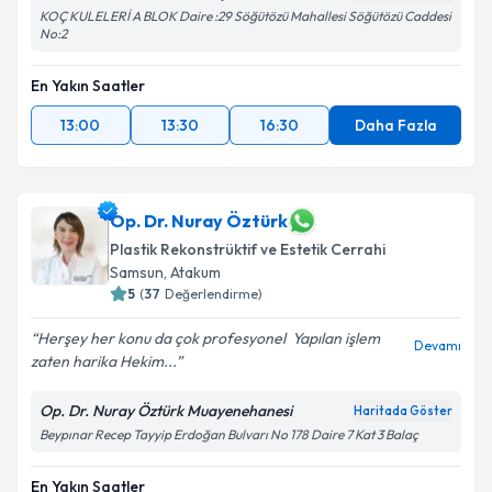
KOÇ KULELERİ A BLOK Daire :29 Söğütözü Mahallesi Söğütözü Caddesi
No:2
En Yakın Saatler
13:00
13:30
16:30
Daha Fazla
Op. Dr. Nuray Öztürk
Plastik Rekonstrüktif ve Estetik Cerrahi
Samsun
,
Atakum
5
(
37
Değerlendirme)
Herşey her konu da çok profesyonel ️ Yapılan işlem
Devamı
zaten harika Hekim...
Op. Dr. Nuray Öztürk Muayenehanesi
Haritada Göster
Beypınar Recep Tayyip Erdoğan Bulvarı No 178 Daire 7 Kat 3 Balaç
En Yakın Saatler