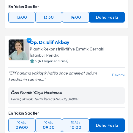
En Yakın Saatler
13:00
13:30
14:00
Daha Fazla
Op. Dr. Elif Akbay
Plastik Rekonstrüktif ve Estetik Cerrahi
İstanbul
,
Pendik
5
(
4
Değerlendirme)
Elif hanıma yaklaşık hafta önce ameliyat oldum
Devamı
kendisinin samimi...
Özel Pendik Yüzyıl Hastanesi
Fevzi Çakmak, Tevfik İleri Cd No:105, 34890
En Yakın Saatler
10 Ağu
10 Ağu
10 Ağu
Daha Fazla
09:00
09:30
10:00