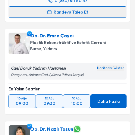
0 (850) 811 60 47
Randevu Takvimi Talebi
Randevu Talep Et
Prof. Dr. Burak Kaya
için randevu takvimi talebi
oluşturun. Size bu uzmandan randevu almanız için bir
Op. Dr. Emre Çayci
takvim hazırlandığında e-posta ile bilgilendireceğiz.
Plastik Rekonstrüktif ve Estetik Cerrahi
E-posta Adresiniz
Bursa
,
Yıldırım
Özel Doruk Yıldırım Hastanesi
Haritada Göster
Duaçınarı, Ankara Cad. (yüksek ihtisas karşısı)
Kişisel verilerimin işlenmesine ilişkin
Aydınlatma
Metni
'ni okudum ve kişisel verilerimin belirtilen
En Yakın Saatler
kapsamda işlenmesini kabul ediyorum.
10 Ağu
10 Ağu
10 Ağu
Daha Fazla
09:00
09:30
10:00
Takvim Talebini Gönder
Op. Dr. Nazlı Tosun