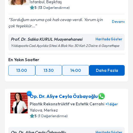
İstanbul
,
Beşiktaş
5
(
13
Değerlendirme)
Sorduğum soruma çok hızlı cevap verdi. Yorum için
Devamı
çok teşekkür...
Kişisel verilerimin işlenmesine ilişkin
Aydınlatma
Metni
'ni okudum ve kişisel verilerimin belirtilen
Prof. Dr. Sıdıka KURUL Muayenehanesi
Haritada Göster
kapsamda işlenmesini kabul ediyorum.
Yıldızposta Cad.Ayyıldız Sitesi A Blok No: 30 Kat: 2 Daire: 6 Gayrettepe
Takvim Talebini Gönder
En Yakın Saatler
13:00
13:30
14:00
Daha Fazla
Op. Dr. Aliye Ceyla Özbayoğlu
Plastik Rekonstrüktif ve Estetik Cerrahi
+
1
diğer
Yalova
,
Merkez
5
(
1
Değerlendirme)
Op. Dr. Aliye Ceyla Özbayoğlu
Haritada Göster