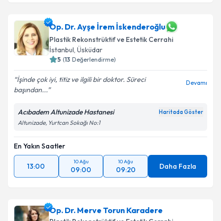
Op. Dr. Ayşe İrem İskenderoğlu
Plastik Rekonstrüktif ve Estetik Cerrahi
İstanbul
,
Üsküdar
5
(
13
Değerlendirme)
İşinde çok iyi, titiz ve ilgili bir doktor. Süreci
Devamı
başından...
Acıbadem Altunizade Hastanesi
Haritada Göster
Altunizade, Yurtcan Sokağı No:1
En Yakın Saatler
10 Ağu
10 Ağu
13:00
Daha Fazla
09:00
09:20
Op. Dr. Merve Torun Karadere