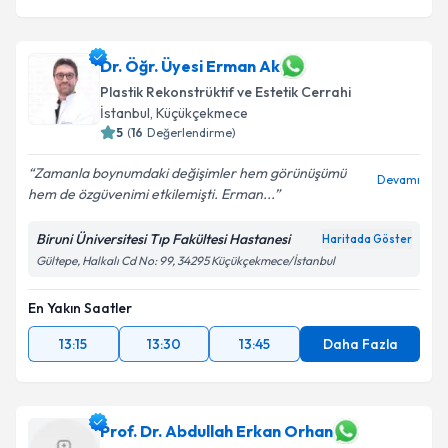
Dr. Öğr. Üyesi Erman Ak
Plastik Rekonstrüktif ve Estetik Cerrahi
İstanbul
,
Küçükçekmece
5
(
16
Değerlendirme)
Zamanla boynumdaki değişimler hem görünüşümü
Devamı
hem de özgüvenimi etkilemişti. Erman...
Biruni Üniversitesi Tıp Fakültesi Hastanesi
Haritada Göster
Gültepe, Halkalı Cd No: 99, 34295 Küçükçekmece/İstanbul
En Yakın Saatler
13:15
13:30
13:45
Daha Fazla
Prof. Dr. Abdullah Erkan Orhan