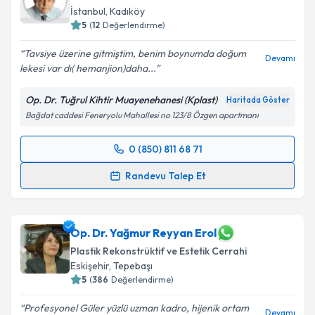
İstanbul
,
Kadıköy
5
(
12
Değerlendirme)
Tavsiye üzerine gitmiştim, benim boynumda doğum
Devamı
lekesi var dı( hemanjion)daha...
Op. Dr. Tuğrul Kihtir Muayenehanesi (Kplast)
Haritada Göster
Bağdat caddesi Feneryolu Mahallesi no 123/8 Özgen apartmanı
0 (850) 811 68 71
Randevu Takvimi Talebi
Randevu Talep Et
Op. Dr. Tuğrul Kihtir
için randevu takvimi talebi
oluşturun. Size bu uzmandan randevu almanız için bir
takvim hazırlandığında e-posta ile bilgilendireceğiz.
Op. Dr. Yağmur Reyyan Erol
Plastik Rekonstrüktif ve Estetik Cerrahi
E-posta Adresiniz
Eskişehir
,
Tepebaşı
5
(
386
Değerlendirme)
Profesyonel Güler yüzlü uzman kadro, hijenik ortam
Devamı