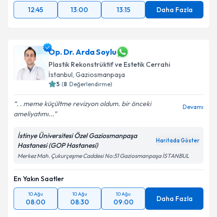
12:45
13:00
13:15
Daha Fazla
Op. Dr. Arda Soylu
Plastik Rekonstrüktif ve Estetik Cerrahi
İstanbul
,
Gaziosmanpaşa
5
(
8
Değerlendirme)
. . meme küçültme revizyon oldum. bir önceki
Devamı
ameliyatımı...
İstinye Üniversitesi Özel Gaziosmanpaşa
Haritada Göster
Hastanesi (GOP Hastanesi)
Merkez Mah. Çukurçeşme Caddesi No:51 Gaziosmanpaşa İSTANBUL
En Yakın Saatler
10 Ağu
10 Ağu
10 Ağu
Daha Fazla
08:00
08:30
09:00