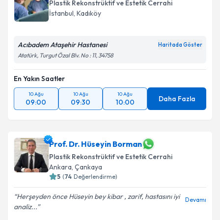
Plastik Rekonstrüktif ve Estetik Cerrahi
İstanbul
,
Kadıköy
Acıbadem Ataşehir Hastanesi
Haritada Göster
Atatürk, Turgut Özal Blv. No : 11, 34758
En Yakın Saatler
10 Ağu
10 Ağu
10 Ağu
Daha Fazla
09:00
09:30
10:00
Prof. Dr. Hüseyin Borman
Plastik Rekonstrüktif ve Estetik Cerrahi
Ankara
,
Çankaya
5
(
74
Değerlendirme)
Herşeyden önce Hüseyin bey kibar , zarif, hastasını iyi
Devamı
analiz...