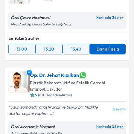
Özel Çevre Hastanesi
Haritada Göster
Mecidiyeköy, Cemal Sahir Sokağı No:2
En Yakın Saatler
13:00
13:20
13:40
Daha Fazla
Op. Dr. Jehat Kızılkan
Plastik Rekonstrüktif ve Estetik Cerrahi
İstanbul
,
Üsküdar
5
(
80
Değerlendirme)
Uzun zamandır araştırarak ve büyük bir titizlikle
Devamı
doktor seçimi yaptım....
Özel Academic Hospital
Haritada Göster
Altunizade, Nuhkuyusu Cd No:94