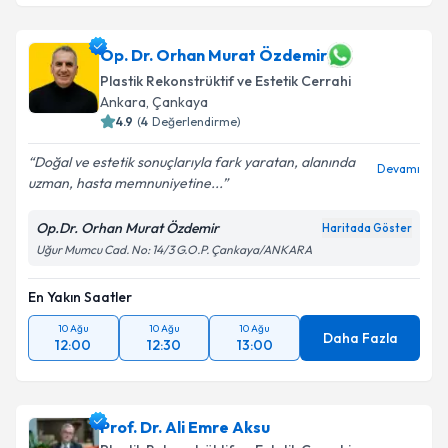
Op. Dr. Orhan Murat Özdemir
Plastik Rekonstrüktif ve Estetik Cerrahi
Ankara
,
Çankaya
4.9
(
4
Değerlendirme)
Doğal ve estetik sonuçlarıyla fark yaratan, alanında
Devamı
uzman, hasta memnuniyetine...
Op.Dr. Orhan Murat Özdemir
Haritada Göster
Uğur Mumcu Cad. No: 14/3 G.O.P. Çankaya/ANKARA
En Yakın Saatler
10 Ağu
10 Ağu
10 Ağu
Daha Fazla
12:00
12:30
13:00
Prof. Dr. Ali Emre Aksu