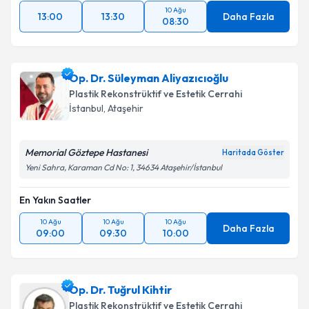
10 Ağu
13:00
13:30
Daha Fazla
08:30
Op. Dr. Süleyman Aliyazıcıoğlu
Plastik Rekonstrüktif ve Estetik Cerrahi
İstanbul
,
Ataşehir
Memorial Göztepe Hastanesi
Haritada Göster
Yeni Sahra, Karaman Cd No: 1, 34634 Ataşehir/İstanbul
En Yakın Saatler
10 Ağu
10 Ağu
10 Ağu
Daha Fazla
09:00
09:30
10:00
Op. Dr. Tuğrul Kihtir
Plastik Rekonstrüktif ve Estetik Cerrahi