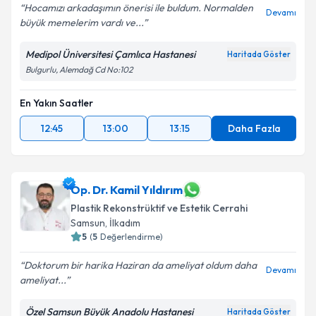
Hocamızı arkadaşımın önerisi ile buldum. Normalden
Devamı
büyük memelerim vardı ve...
Medipol Üniversitesi Çamlıca Hastanesi
Haritada Göster
Bulgurlu, Alemdağ Cd No:102
En Yakın Saatler
12:45
13:00
13:15
Daha Fazla
Op. Dr. Kamil Yıldırım
Plastik Rekonstrüktif ve Estetik Cerrahi
Samsun
,
İlkadım
5
(
5
Değerlendirme)
Doktorum bir harika Haziran da ameliyat oldum daha
Devamı
ameliyat...
Özel Samsun Büyük Anadolu Hastanesi
Haritada Göster