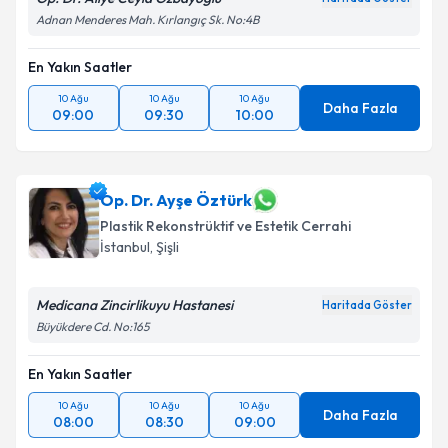
Adnan Menderes Mah. Kırlangıç Sk. No:4B
En Yakın Saatler
10 Ağu
10 Ağu
10 Ağu
Daha Fazla
09:00
09:30
10:00
Op. Dr. Ayşe Öztürk
Plastik Rekonstrüktif ve Estetik Cerrahi
İstanbul
,
Şişli
Medicana Zincirlikuyu Hastanesi
Haritada Göster
Büyükdere Cd. No:165
En Yakın Saatler
10 Ağu
10 Ağu
10 Ağu
Daha Fazla
08:00
08:30
09:00