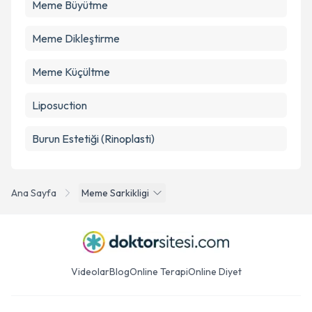
Meme Büyütme
Meme Dikleştirme
Meme Küçültme
Liposuction
Burun Estetiği (Rinoplasti)
Ana Sayfa
Meme Sarkikligi
Videolar
Blog
Online Terapi
Online Diyet