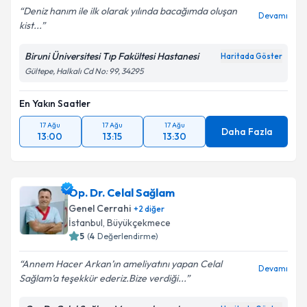
Deniz hanım ile ilk olarak yılında bacağımda oluşan
Devamı
kist...
Biruni Üniversitesi Tıp Fakültesi Hastanesi
Haritada Göster
Gültepe, Halkalı Cd No: 99, 34295
En Yakın Saatler
17 Ağu
17 Ağu
17 Ağu
Daha Fazla
13:00
13:15
13:30
Op. Dr. Celal Sağlam
Genel Cerrahi
+
2
diğer
İstanbul
, Büyükçekmece
5
(
4
Değerlendirme)
Annem Hacer Arkan’ın ameliyatını yapan Celal
Devamı
Sağlam’a teşekkür ederiz.Bize verdiği...