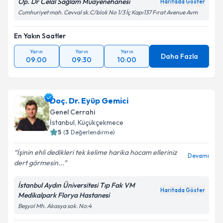
Op. Dr Celal Sağlam Muayenehanesi
Haritada Göster
Cumhuriyet mah. Cevval sk.C/blok No 1/3 İç Kapı137 Fırat Avenue Avm
En Yakın Saatler
Yarın
Yarın
Yarın
Daha Fazla
09:00
09:30
10:00
Doç. Dr. Eyüp Gemici
Genel Cerrahi
İstanbul
, Küçükçekmece
5
(
3
Değerlendirme)
İşinin ehli dedikleri tek kelime harika hocam elleriniz
Devamı
dert görmesin...
İstanbul Aydın Üniversitesi Tıp Fak VM
Haritada Göster
Medikalpark Florya Hastanesi
Beşyol Mh. Akasya sok. No:4