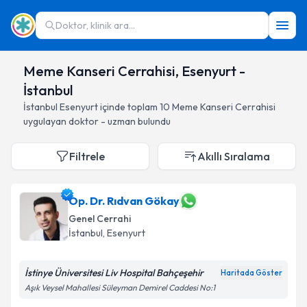
Doktor, klinik ara...
Meme Kanseri Cerrahisi, Esenyurt -
İstanbul
İstanbul
Esenyurt
içinde toplam
10
Meme Kanseri Cerrahisi
uygulayan doktor - uzman bulundu
Filtrele
Akıllı Sıralama
Op. Dr. Rıdvan Gökay
Genel Cerrahi
İstanbul
, Esenyurt
İstinye Üniversitesi Liv Hospital Bahçeşehir
Haritada Göster
Aşık Veysel Mahallesi Süleyman Demirel Caddesi No:1