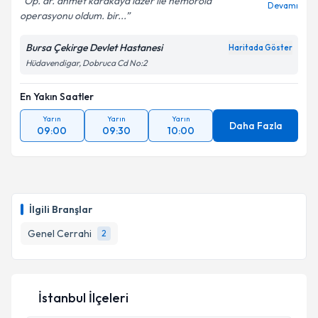
Op. dr. ahmet karakaya lazer ile hemoroid
Devamı
operasyonu oldum. bir...
Kişisel verilerimin işlenmesine ilişkin
Aydınlatma
Metni
'ni okudum ve kişisel verilerimin belirtilen
Bursa Çekirge Devlet Hastanesi
Haritada Göster
kapsamda işlenmesini kabul ediyorum.
Hüdavendigar, Dobruca Cd No:2
En Yakın Saatler
Takvim Talebini Gönder
Yarın
Yarın
Yarın
Daha Fazla
09:00
09:30
10:00
İlgili Branşlar
Genel Cerrahi
2
İstanbul İlçeleri