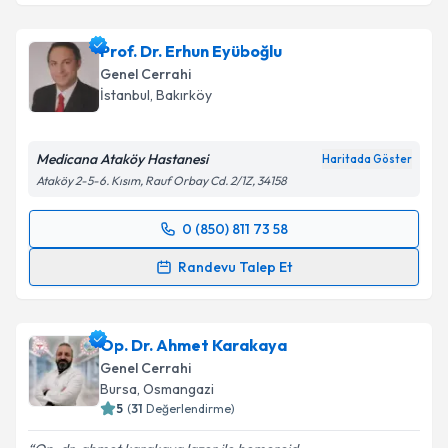
Prof. Dr. Ali Aktekin
için randevu takvimi talebi
oluşturun. Size bu uzmandan randevu almanız için bir
Prof. Dr. Erhun Eyüboğlu
takvim hazırlandığında e-posta ile bilgilendireceğiz.
Genel Cerrahi
E-posta Adresiniz
İstanbul
, Bakırköy
Medicana Ataköy Hastanesi
Haritada Göster
Ataköy 2-5-6. Kısım, Rauf Orbay Cd. 2/1Z, 34158
Kişisel verilerimin işlenmesine ilişkin
Aydınlatma
Metni
'ni okudum ve kişisel verilerimin belirtilen
0 (850) 811 73 58
kapsamda işlenmesini kabul ediyorum.
Randevu Takvimi Talebi
Randevu Talep Et
Takvim Talebini Gönder
Prof. Dr. Erhun Eyüboğlu
için randevu takvimi talebi
oluşturun. Size bu uzmandan randevu almanız için bir
Op. Dr. Ahmet Karakaya
takvim hazırlandığında e-posta ile bilgilendireceğiz.
Genel Cerrahi
E-posta Adresiniz
Bursa
, Osmangazi
5
(
31
Değerlendirme)