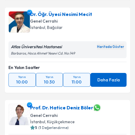
Dr. Öğr. Üyesi Nesimi Mecit
Genel Cerrahi
İstanbul
, Bağcılar
Atlas Üniversitesi Hastanesi
Haritada Göster
Barbaros, Hoca Ahmet Yesevi Cd. No:149
En Yakın Saatler
Yarın
Yarın
Yarın
Daha Fazla
10:00
10:30
11:00
Prof. Dr. Hatice Deniz Böler
Genel Cerrahi
İstanbul
, Küçükçekmece
5
(
1
Değerlendirme)