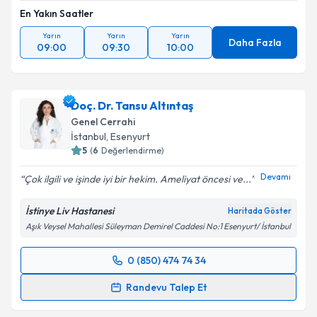
En Yakın Saatler
Yarın
Yarın
Yarın
Daha Fazla
09:00
09:30
10:00
Doç. Dr. Tansu Altıntaş
Genel Cerrahi
İstanbul
, Esenyurt
5
(
6
Değerlendirme)
Devamı
Çok ilgili ve işinde iyi bir hekim. Ameliyat öncesi ve...
İstinye Liv Hastanesi
Haritada Göster
Aşık Veysel Mahallesi Süleyman Demirel Caddesi No:1 Esenyurt/ İstanbul
0 (850) 474 74 34
Randevu Takvimi Talebi
Randevu Talep Et
Doç. Dr. Tansu Altıntaş
için randevu takvimi talebi