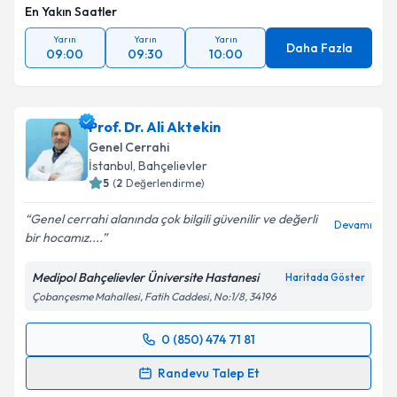
En Yakın Saatler
Yarın
Yarın
Yarın
Daha Fazla
09:00
09:30
10:00
Prof. Dr. Ali Aktekin
Genel Cerrahi
İstanbul
, Bahçelievler
5
(
2
Değerlendirme)
Genel cerrahi alanında çok bilgili güvenilir ve değerli
Devamı
bir hocamız....
Medipol Bahçelievler Üniversite Hastanesi
Haritada Göster
Çobançesme Mahallesi, Fatih Caddesi, No:1/8, 34196
0 (850) 474 71 81
Randevu Takvimi Talebi
Randevu Talep Et