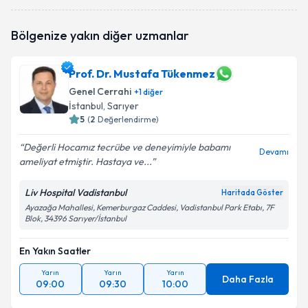
oluşturun. Size bu uzmandan randevu almanız için bir
takvim hazırlandığında e-posta ile bilgilendireceğiz.
Bölgenize yakın diğer uzmanlar
E-posta Adresiniz
Prof. Dr. Mustafa Tükenmez
Genel Cerrahi
+
1
diğer
İstanbul
, Sarıyer
Kişisel verilerimin işlenmesine ilişkin
5
(
2
Değerlendirme)
Aydınlatma
Metni
'ni okudum ve kişisel verilerimin belirtilen
Değerli Hocamız tecrübe ve deneyimiyle babamı
kapsamda işlenmesini kabul ediyorum.
Devamı
ameliyat etmiştir. Hastaya ve...
Takvim Talebini Gönder
Liv Hospital Vadistanbul
Haritada Göster
Ayazağa Mahallesi, Kemerburgaz Caddesi, Vadistanbul Park Etabı, 7F
Blok, 34396 Sarıyer/İstanbul
En Yakın Saatler
Yarın
Yarın
Yarın
Daha Fazla
09:00
09:30
10:00