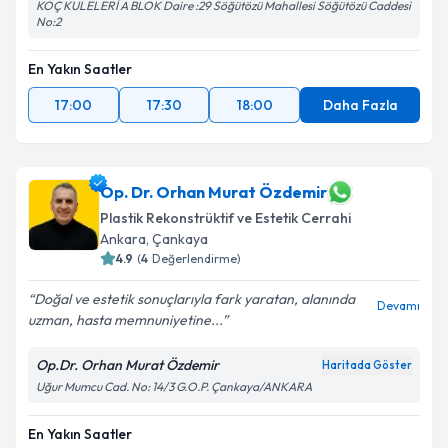
KOÇ KULELERİ A BLOK Daire :29 Söğütözü Mahallesi Söğütözü Caddesi
No:2
En Yakın Saatler
17:00
17:30
18:00
Daha Fazla
Op. Dr. Orhan Murat Özdemir
Plastik Rekonstrüktif ve Estetik Cerrahi
Ankara
, Çankaya
4.9
(
4
Değerlendirme)
Doğal ve estetik sonuçlarıyla fark yaratan, alanında
Devamı
uzman, hasta memnuniyetine...
Op.Dr. Orhan Murat Özdemir
Haritada Göster
Uğur Mumcu Cad. No: 14/3 G.O.P. Çankaya/ANKARA
En Yakın Saatler