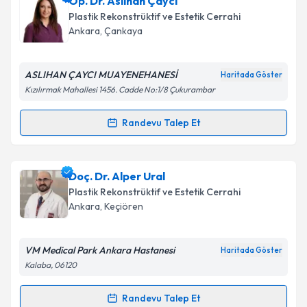
Op. Dr. Aslıhan Çaycı
oluşturun. Size bu uzmandan randevu almanız için bir
Plastik Rekonstrüktif ve Estetik Cerrahi
takvim hazırlandığında e-posta ile bilgilendireceğiz.
Ankara
, Çankaya
E-posta Adresiniz
ASLIHAN ÇAYCI MUAYENEHANESİ
Haritada Göster
Kızılırmak Mahallesi 1456. Cadde No:1/8 Çukurambar
Kişisel verilerimin işlenmesine ilişkin
Aydınlatma
Randevu Talep Et
Randevu Takvimi Talebi
Metni
'ni okudum ve kişisel verilerimin belirtilen
kapsamda işlenmesini kabul ediyorum.
Op. Dr. Aslıhan Çaycı
için randevu takvimi talebi
Doç. Dr. Alper Ural
oluşturun. Size bu uzmandan randevu almanız için bir
Takvim Talebini Gönder
Plastik Rekonstrüktif ve Estetik Cerrahi
takvim hazırlandığında e-posta ile bilgilendireceğiz.
Ankara
, Keçiören
E-posta Adresiniz
VM Medical Park Ankara Hastanesi
Haritada Göster
Kalaba, 06120
Kişisel verilerimin işlenmesine ilişkin
Aydınlatma
Randevu Talep Et
Randevu Takvimi Talebi