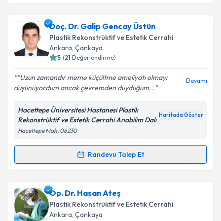
Op. Dr. Adile DİKMEN
için randevu takvimi talebi
oluşturun. Size bu uzmandan randevu almanız için bir
Doç. Dr. Galip Gencay Üstün
takvim hazırlandığında e-posta ile bilgilendireceğiz.
Plastik Rekonstrüktif ve Estetik Cerrahi
E-posta Adresiniz
Ankara
, Çankaya
5
(
21
Değerlendirme)
"Uzun zamandır meme küçültme ameliyatı olmayı
Devamı
düşünüyordum ancak çevremden duyduğum...
Kişisel verilerimin işlenmesine ilişkin
Aydınlatma
Metni
'ni okudum ve kişisel verilerimin belirtilen
Hacettepe Üniversitesi Hastanesi Plastik
kapsamda işlenmesini kabul ediyorum.
Haritada Göster
Rekonstrüktif ve Estetik Cerrahi Anabilim Dalı
Hacettepe Mah, 06230
Takvim Talebini Gönder
Randevu Talep Et
Randevu Takvimi Talebi
Doç. Dr. Galip Gencay Üstün
için randevu takvimi
Op. Dr. Hasan Ateş
talebi oluşturun. Size bu uzmandan randevu almanız
Plastik Rekonstrüktif ve Estetik Cerrahi
için bir takvim hazırlandığında e-posta ile
Ankara
, Çankaya