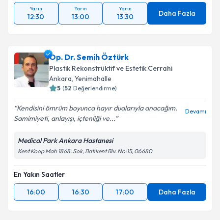
Yarın
Yarın
Yarın
Daha Fazla
12:30
13:00
13:30
Op. Dr. Semih Öztürk
Plastik Rekonstrüktif ve Estetik Cerrahi
Ankara
, Yenimahalle
5
(
52
Değerlendirme)
Kendisini ömrüm boyunca hayır dualarıyla anacağım.
Devamı
Samimiyeti, anlayışı, içtenliği ve...
Medical Park Ankara Hastanesi
Kent Koop Mah 1868. Sok, Batıkent Blv. No:15, 06680
En Yakın Saatler
16:00
16:30
17:00
Daha Fazla