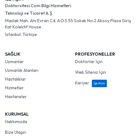
Doktorsitesi Com Bilgi Hizmetleri
Teknoloji ve Ticaret A.Ş.
Maslak Mah. Ahi Evran Cd. A.O.S 55 Sokak No:2 Aksoy Plaza Giriş
Kat Kolektif House
İstanbul, Türkiye
SAĞLIK
PROFESYONELLER
Uzmanlar
Doktorlar İçin
Uzmanlık Alanları
Web Siteniz İçin
Hastalıklar
Kariyer
İşe Alım
Hizmetler
Hastaneler
KURUMSAL
Hakkımızda
Bize Ulaşın