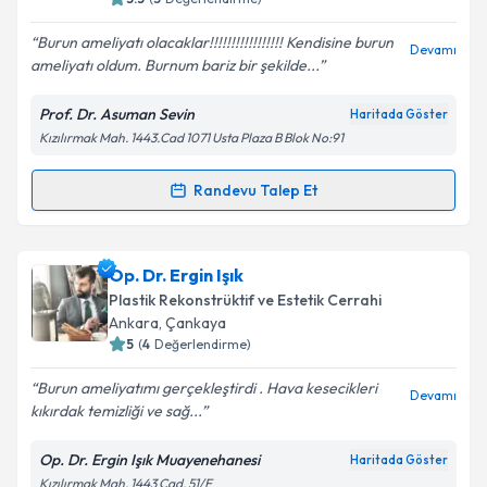
E-posta Adresiniz
Burun ameliyatı olacaklar!!!!!!!!!!!!!!!!! Kendisine burun
Devamı
ameliyatı oldum. Burnum bariz bir şekilde...
Prof. Dr. Asuman Sevin
Haritada Göster
Kişisel verilerimin işlenmesine ilişkin
Aydınlatma
Kızılırmak Mah. 1443.Cad 1071 Usta Plaza B Blok No:91
Metni
'ni okudum ve kişisel verilerimin belirtilen
kapsamda işlenmesini kabul ediyorum.
Randevu Talep Et
Randevu Takvimi Talebi
Takvim Talebini Gönder
Prof. Dr. Asuman Sevin
için randevu takvimi talebi
Op. Dr. Ergin Işık
oluşturun. Size bu uzmandan randevu almanız için bir
Plastik Rekonstrüktif ve Estetik Cerrahi
takvim hazırlandığında e-posta ile bilgilendireceğiz.
Ankara
, Çankaya
5
(
4
Değerlendirme)
E-posta Adresiniz
Burun ameliyatımı gerçekleştirdi . Hava kesecikleri
Devamı
kıkırdak temizliği ve sağ...
Op. Dr. Ergin Işık Muayenehanesi
Haritada Göster
Kişisel verilerimin işlenmesine ilişkin
Aydınlatma
Kızılırmak Mah. 1443 Cad. 51/E