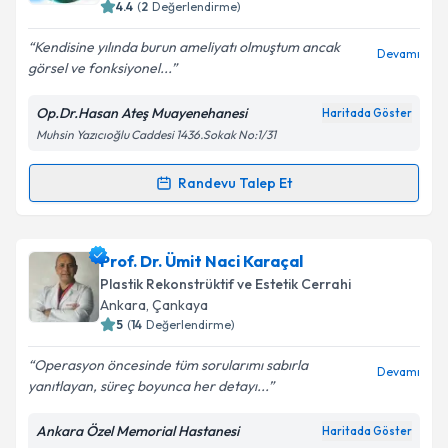
bilgilendireceğiz.
4.4
(
2
Değerlendirme)
E-posta Adresiniz
Kendisine yılında burun ameliyatı olmuştum ancak
Devamı
görsel ve fonksiyonel...
Op.Dr.Hasan Ateş Muayenehanesi
Haritada Göster
Muhsin Yazıcıoğlu Caddesi 1436.Sokak No:1/31
Kişisel verilerimin işlenmesine ilişkin
Aydınlatma
Metni
'ni okudum ve kişisel verilerimin belirtilen
kapsamda işlenmesini kabul ediyorum.
Randevu Talep Et
Randevu Takvimi Talebi
Takvim Talebini Gönder
Op. Dr. Hasan Ateş
için randevu takvimi talebi
Prof. Dr. Ümit Naci Karaçal
oluşturun. Size bu uzmandan randevu almanız için bir
Plastik Rekonstrüktif ve Estetik Cerrahi
takvim hazırlandığında e-posta ile bilgilendireceğiz.
Ankara
, Çankaya
5
(
14
Değerlendirme)
E-posta Adresiniz
Operasyon öncesinde tüm sorularımı sabırla
Devamı
yanıtlayan, süreç boyunca her detayı...
Ankara Özel Memorial Hastanesi
Haritada Göster
Kişisel verilerimin işlenmesine ilişkin
Aydınlatma