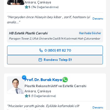
Ankara
, Çankaya
5
(
74
Değerlendirme)
Herşeyden önce Hüseyin bey kibar , zarif, hastasını iyi
Devamı
analiz...
HB Estetik Plastik Cerrahi
Haritada Göster
Paragon Tower 2, Ufuk Üniversite Cad B:14 Kızılırmak Mah Çukurambar
0 (850) 811 82 70
Randevu Takvimi Talebi
Randevu Talep Et
Prof. Dr. Hüseyin Borman
için randevu takvimi talebi
oluşturun. Size bu uzmandan randevu almanız için bir
takvim hazırlandığında e-posta ile bilgilendireceğiz.
Prof. Dr. Burak Kaya
Plastik Rekonstrüktif ve Estetik Cerrahi
E-posta Adresiniz
Ankara
, Çankaya
5
(
1
Değerlendirme)
Mucizeler yarattı günde. Eylülde kafamdaki cilt
Devamı