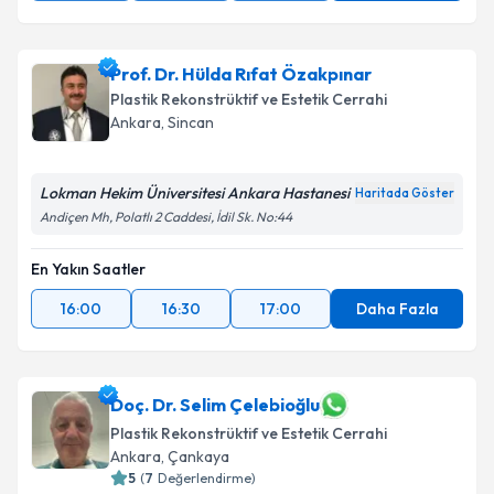
Prof. Dr. Hülda Rıfat Özakpınar
Plastik Rekonstrüktif ve Estetik Cerrahi
Ankara
, Sincan
Lokman Hekim Üniversitesi Ankara Hastanesi
Haritada Göster
Andiçen Mh, Polatlı 2 Caddesi, İdil Sk. No:44
En Yakın Saatler
16:00
16:30
17:00
Daha Fazla
Doç. Dr. Selim Çelebioğlu
Plastik Rekonstrüktif ve Estetik Cerrahi
Ankara
, Çankaya
5
(
7
Değerlendirme)