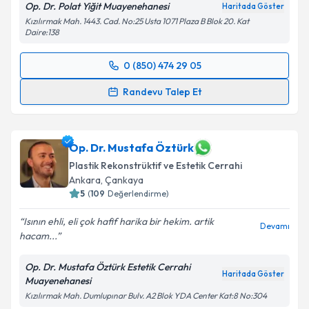
Op. Dr. Polat Yiğit Muayenehanesi
Haritada Göster
Kızılırmak Mah. 1443. Cad. No:25 Usta 1071 Plaza B Blok 20. Kat
Daire:138
0 (850) 474 29 05
Randevu Takvimi Talebi
Randevu Talep Et
Op. Dr. Polat Yiğit
için randevu takvimi talebi
oluşturun. Size bu uzmandan randevu almanız için bir
takvim hazırlandığında e-posta ile bilgilendireceğiz.
Op. Dr. Mustafa Öztürk
Plastik Rekonstrüktif ve Estetik Cerrahi
E-posta Adresiniz
Ankara
, Çankaya
5
(
109
Değerlendirme)
Isının ehli, eli çok hafif harika bir hekim. artik
Devamı
hacam...
Kişisel verilerimin işlenmesine ilişkin
Aydınlatma
Metni
'ni okudum ve kişisel verilerimin belirtilen
Op. Dr. Mustafa Öztürk Estetik Cerrahi
kapsamda işlenmesini kabul ediyorum.
Haritada Göster
Muayenehanesi
Kızılırmak Mah. Dumlupınar Bulv. A2 Blok YDA Center Kat:8 No:304