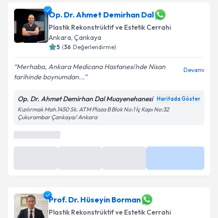
Op. Dr. Ahmet Demirhan Dal
Plastik Rekonstrüktif ve Estetik Cerrahi
Ankara
, Çankaya
5
(
36
Değerlendirme)
Merhaba, Ankara Medicana Hastanesi’nde Nisan
Devamı
tarihinde boynumdan...
Op. Dr. Ahmet Demirhan Dal Muayenehanesi
Haritada Göster
Kızılırmak Mah.1450 Sk. ATM Plaza B Blok No:1 İç Kapı No:32
Çukurambar Çankaya/ Ankara
Prof. Dr. Hüseyin Borman
Plastik Rekonstrüktif ve Estetik Cerrahi