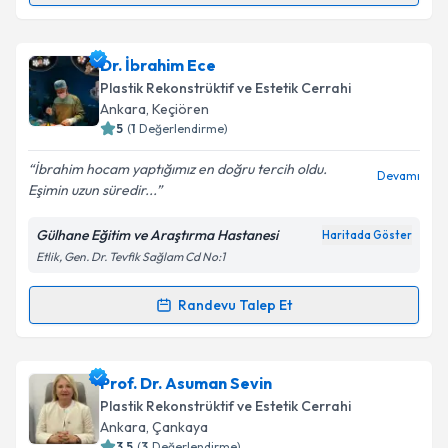
Metni
'ni okudum ve kişisel verilerimin belirtilen
kapsamda işlenmesini kabul ediyorum.
Doç. Dr. Alper Ural
için randevu takvimi talebi
Dr. İbrahim Ece
oluşturun. Size bu uzmandan randevu almanız için bir
Takvim Talebini Gönder
Plastik Rekonstrüktif ve Estetik Cerrahi
takvim hazırlandığında e-posta ile bilgilendireceğiz.
Ankara
, Keçiören
5
(
1
Değerlendirme)
E-posta Adresiniz
İbrahim hocam yaptığımız en doğru tercih oldu.
Devamı
Eşimin uzun süredir...
Gülhane Eğitim ve Araştırma Hastanesi
Haritada Göster
Kişisel verilerimin işlenmesine ilişkin
Aydınlatma
Etlik, Gen. Dr. Tevfik Sağlam Cd No:1
Metni
'ni okudum ve kişisel verilerimin belirtilen
kapsamda işlenmesini kabul ediyorum.
Randevu Talep Et
Randevu Takvimi Talebi
Takvim Talebini Gönder
Dr. İbrahim Ece
için randevu takvimi talebi oluşturun.
Prof. Dr. Asuman Sevin
Size bu uzmandan randevu almanız için bir takvim
Plastik Rekonstrüktif ve Estetik Cerrahi
hazırlandığında e-posta ile bilgilendireceğiz.
Ankara
, Çankaya
3.5
(
3
Değerlendirme)