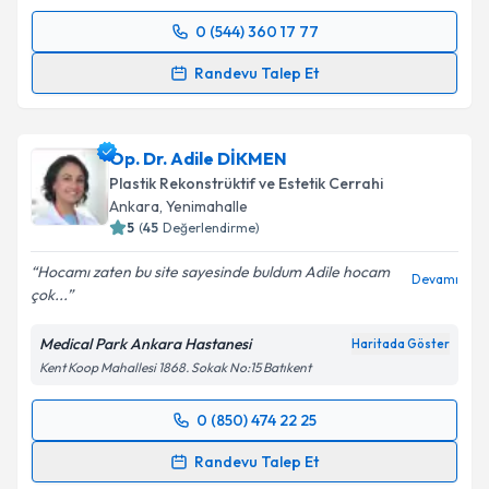
Takvim Talebini Gönder
0 (544) 360 17 77
Randevu Takvimi Talebi
Randevu Talep Et
Op. Dr. Mustafa Öztürk
için randevu takvimi talebi
oluşturun. Size bu uzmandan randevu almanız için bir
Op. Dr. Adile DİKMEN
takvim hazırlandığında e-posta ile bilgilendireceğiz.
Plastik Rekonstrüktif ve Estetik Cerrahi
E-posta Adresiniz
Ankara
, Yenimahalle
5
(
45
Değerlendirme)
Hocamı zaten bu site sayesinde buldum Adile hocam
Devamı
çok...
Kişisel verilerimin işlenmesine ilişkin
Aydınlatma
Metni
'ni okudum ve kişisel verilerimin belirtilen
Medical Park Ankara Hastanesi
Haritada Göster
kapsamda işlenmesini kabul ediyorum.
Kent Koop Mahallesi 1868. Sokak No:15 Batıkent
Takvim Talebini Gönder
0 (850) 474 22 25
Randevu Takvimi Talebi
Randevu Talep Et