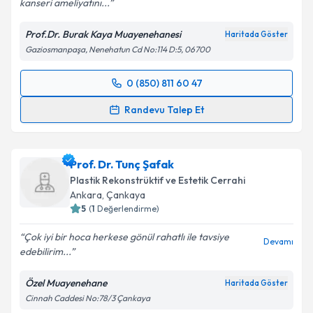
kanseri ameliyatını...
Kişisel verilerimin işlenmesine ilişkin
Aydınlatma
Metni
'ni okudum ve kişisel verilerimin belirtilen
Prof.Dr. Burak Kaya Muayenehanesi
Haritada Göster
kapsamda işlenmesini kabul ediyorum.
Gaziosmanpaşa, Nenehatun Cd No:114 D:5, 06700
Takvim Talebini Gönder
0 (850) 811 60 47
Randevu Takvimi Talebi
Randevu Talep Et
Prof. Dr. Burak Kaya
için randevu takvimi talebi
oluşturun. Size bu uzmandan randevu almanız için bir
Prof. Dr. Tunç Şafak
takvim hazırlandığında e-posta ile bilgilendireceğiz.
Plastik Rekonstrüktif ve Estetik Cerrahi
E-posta Adresiniz
Ankara
, Çankaya
5
(
1
Değerlendirme)
Çok iyi bir hoca herkese gönül rahatlı ile tavsiye
Devamı
edebilirim...
Kişisel verilerimin işlenmesine ilişkin
Aydınlatma
Metni
'ni okudum ve kişisel verilerimin belirtilen
Özel Muayenehane
Haritada Göster
kapsamda işlenmesini kabul ediyorum.
Cinnah Caddesi No:78/3 Çankaya