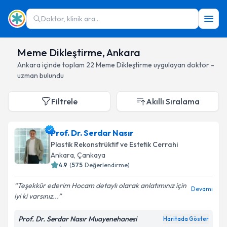
Doktor, klinik ara...
Meme Dikleştirme, Ankara
Ankara
içinde toplam
22
Meme Dikleştirme
uygulayan doktor -
uzman bulundu
Filtrele
Akıllı Sıralama
Prof. Dr. Serdar Nasır
Plastik Rekonstrüktif ve Estetik Cerrahi
Ankara
, Çankaya
4.9
(
575
Değerlendirme)
Teşekkür ederim Hocam detaylı olarak anlatımınız için
Devamı
iyi ki varsınız...
Prof. Dr. Serdar Nasır Muayenehanesi
Haritada Göster