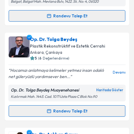
Balgat, Balgat Mah. Mevlana Bulv, 1422. Sk. No: 4, 06520
Metni
'ni okudum ve kişisel verilerimin belirtilen
kapsamda işlenmesini kabul ediyorum.
Randevu Talep Et
Randevu Takvimi Talebi
Takvim Talebini Gönder
Prof. Dr. Ümit Naci Karaçal
için randevu takvimi
Op. Dr. Tolga Beydeş
talebi oluşturun. Size bu uzmandan randevu almanız
Plastik Rekonstrüktif ve Estetik Cerrahi
için bir takvim hazırlandığında e-posta ile
Ankara
, Çankaya
bilgilendireceğiz.
5
(
6
Değerlendirme)
E-posta Adresiniz
Hocamızı anlatmaya kelimeler yetmez insan odaklı
Devamı
net güleryüzlü yardımsever ben...
Op. Dr. Tolga Beydeş Muayenehanesi
Haritada Göster
Kızılırmak Mah. 1443. Cad. 1071 Usta Plaza C Blok No.90
Kişisel verilerimin işlenmesine ilişkin
Aydınlatma
Metni
'ni okudum ve kişisel verilerimin belirtilen
kapsamda işlenmesini kabul ediyorum.
Randevu Talep Et
Randevu Takvimi Talebi
Takvim Talebini Gönder
Op. Dr. Tolga Beydeş
için randevu takvimi talebi