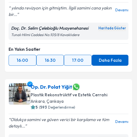
yılında revizyon için gitmiştim. İlgili samimi cana yakın
Devamı
bir...
Doç. Dr. Selim Çelebioğlu Muayenehanesi
Haritada Göster
Tunalı Hilmi Caddesi No:105/8 Kavaklıdere
En Yakın Saatler
16:00
16:30
17:00
Daha Fazla
Op. Dr. Polat Yiğit
Plastik Rekonstrüktif ve Estetik Cerrahi
Ankara
, Çankaya
5
(
593
Değerlendirme)
Oldukça samimi ve güven verici bir karşılama ve tüm
Devamı
detaylı...