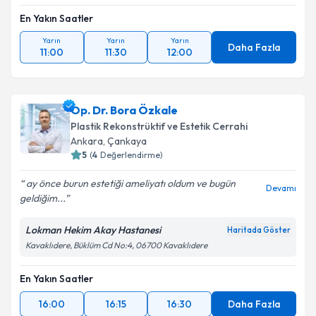
En Yakın Saatler
Takvim Talebini Gönder
Yarın
Yarın
Yarın
Daha Fazla
11:00
11:30
12:00
Op. Dr. Bora Özkale
Plastik Rekonstrüktif ve Estetik Cerrahi
Ankara
, Çankaya
5
(
4
Değerlendirme)
ay önce burun estetiği ameliyatı oldum ve bugün
Devamı
geldiğim...
Lokman Hekim Akay Hastanesi
Haritada Göster
Kavaklıdere, Büklüm Cd No:4, 06700 Kavaklıdere
En Yakın Saatler
16:00
16:15
16:30
Daha Fazla