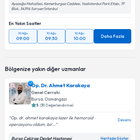
Ayazağa Mahallesi, Kemerburgaz Caddesi, Vadistanbul Park Etabı, 7F
Blok, 34396 Sarıyer/İstanbul
En Yakın Saatler
10 Ağu
10 Ağu
10 Ağu
Daha Fazla
09:00
09:30
10:00
Bölgenize yakın diğer uzmanlar
Op. Dr. Ahmet Karakaya
Genel Cerrahi
Bursa
, Osmangazi
5
(
31
Değerlendirme)
Op. dr. ahmet karakaya lazer ile hemoroid
Devamı
operasyonu oldum. bir...
Bursa Çekirge Devlet Hastanesi
Haritada Göster