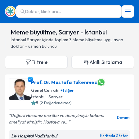
Doktor, klinik ara...
Meme büyültme, Sarıyer - İstanbul
İstanbul
Sarıyer
içinde toplam
3
Meme büyültme
uygulayan
doktor - uzman bulundu
Filtrele
Akıllı Sıralama
Prof. Dr. Mustafa Tükenmez
Genel Cerrahi
+
1
diğer
İstanbul
, Sarıyer
5
(
2
Değerlendirme)
Değerli Hocamız tecrübe ve deneyimiyle babamı
Devamı
ameliyat etmiştir. Hastaya ve...
Liv Hospital Vadistanbul
Haritada Göster