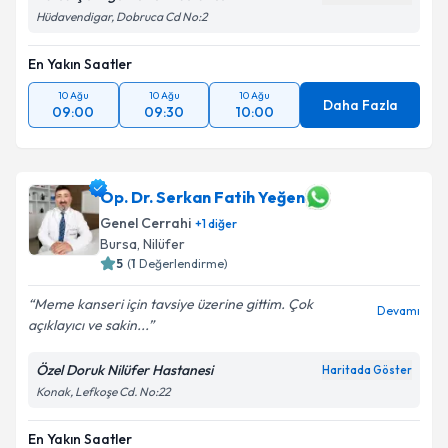
Hüdavendigar, Dobruca Cd No:2
En Yakın Saatler
10 Ağu
10 Ağu
10 Ağu
Daha Fazla
09:00
09:30
10:00
Op. Dr. Serkan Fatih Yeğen
Genel Cerrahi
+
1
diğer
Bursa
, Nilüfer
5
(
1
Değerlendirme)
Meme kanseri için tavsiye üzerine gittim. Çok
Devamı
açıklayıcı ve sakin...
Özel Doruk Nilüfer Hastanesi
Haritada Göster
Konak, Lefkoşe Cd. No:22
En Yakın Saatler