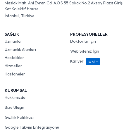
Maslak Mah. Ahi Evran Cd. A.O.S 55 Sokak No:2 Aksoy Plaza Giriş
Kat Kolektif House
İstanbul, Türkiye
SAĞLIK
PROFESYONELLER
Uzmanlar
Doktorlar İçin
Uzmanlık Alanları
Web Siteniz İçin
Hastalıklar
Kariyer
İşe Alım
Hizmetler
Hastaneler
KURUMSAL
Hakkımızda
Bize Ulaşın
Gizlilik Politikası
Google Takvim Entegrasyonu