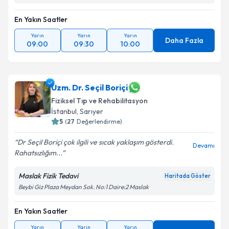
En Yakın Saatler
Yarın
Yarın
Yarın
Daha Fazla
09:00
09:30
10:00
Uzm. Dr. Seçil Boriçi
Fiziksel Tıp ve Rehabilitasyon
İstanbul
, Sarıyer
5
(
27
Değerlendirme)
Dr Seçil Boriçi çok ilgili ve sıcak yaklaşım gösterdi.
Devamı
Rahatsızlığım...
Maslak Fizik Tedavi
Haritada Göster
Beybi Giz Plaza Meydan Sok. No:1 Daire:2 Maslak
En Yakın Saatler
Yarın
Yarın
Yarın