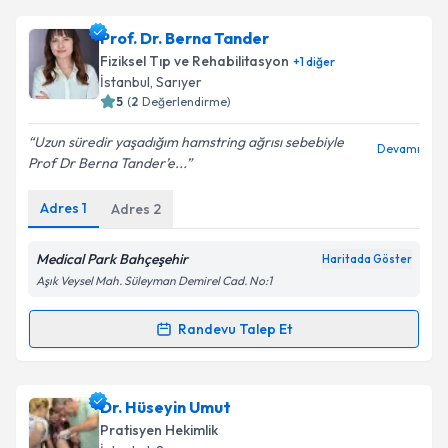
Prof. Dr. Berna Tander
Fiziksel Tıp ve Rehabilitasyon
+
1
diğer
İstanbul
, Sarıyer
5
(
2
Değerlendirme)
Uzun süredir yaşadığım hamstring ağrısı sebebiyle
Devamı
Prof Dr Berna Tander’e...
Adres
1
Adres
2
Medical Park Bahçeşehir
Haritada Göster
Aşık Veysel Mah. Süleyman Demirel Cad. No:1
Randevu Talep Et
Randevu Takvimi Talebi
Prof. Dr. Berna Tander
için randevu takvimi talebi
Dr. Hüseyin Umut
oluşturun. Size bu uzmandan randevu almanız için bir
Pratisyen Hekimlik
takvim hazırlandığında e-posta ile bilgilendireceğiz.