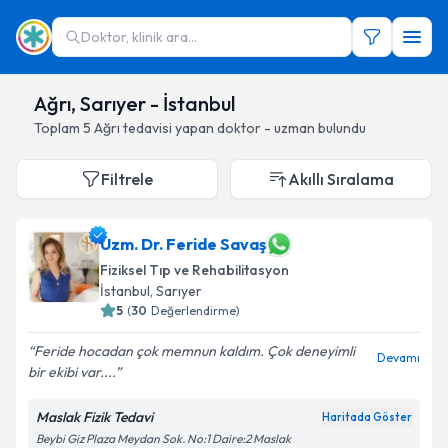
Doktor, klinik ara...
Ağrı, Sarıyer - İstanbul
Toplam
5
Ağrı
tedavisi yapan doktor - uzman bulundu
Filtrele
Akıllı Sıralama
Uzm. Dr. Feride Savaş
Fiziksel Tıp ve Rehabilitasyon
İstanbul
, Sarıyer
5
(
30
Değerlendirme)
Feride hocadan çok memnun kaldım. Çok deneyimli
Devamı
bir ekibi var....
Maslak Fizik Tedavi
Haritada Göster
Beybi Giz Plaza Meydan Sok. No:1 Daire:2 Maslak