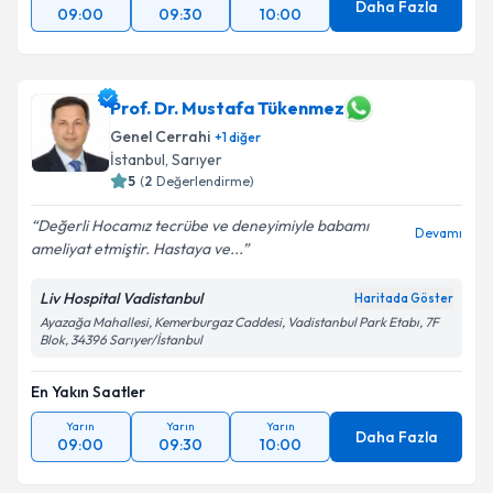
Daha Fazla
09:00
09:30
10:00
Prof. Dr. Mustafa Tükenmez
Genel Cerrahi
+
1
diğer
İstanbul
, Sarıyer
5
(
2
Değerlendirme)
Değerli Hocamız tecrübe ve deneyimiyle babamı
Devamı
ameliyat etmiştir. Hastaya ve...
Liv Hospital Vadistanbul
Haritada Göster
Ayazağa Mahallesi, Kemerburgaz Caddesi, Vadistanbul Park Etabı, 7F
Blok, 34396 Sarıyer/İstanbul
En Yakın Saatler
Yarın
Yarın
Yarın
Daha Fazla
09:00
09:30
10:00