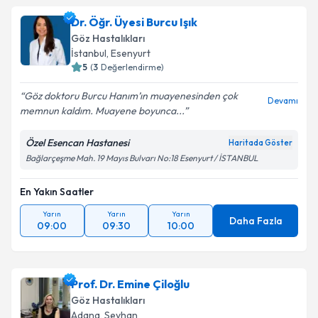
Dr. Öğr. Üyesi Burcu Işık
Göz Hastalıkları
İstanbul
,
Esenyurt
5
(
3
Değerlendirme)
Göz doktoru Burcu Hanım’ın muayenesinden çok
Devamı
memnun kaldım. Muayene boyunca...
Özel Esencan Hastanesi
Haritada Göster
Bağlarçeşme Mah. 19 Mayıs Bulvarı No:18 Esenyurt / İSTANBUL
En Yakın Saatler
Yarın
Yarın
Yarın
Daha Fazla
09:00
09:30
10:00
Prof. Dr. Emine Çiloğlu
Göz Hastalıkları
Adana
,
Seyhan