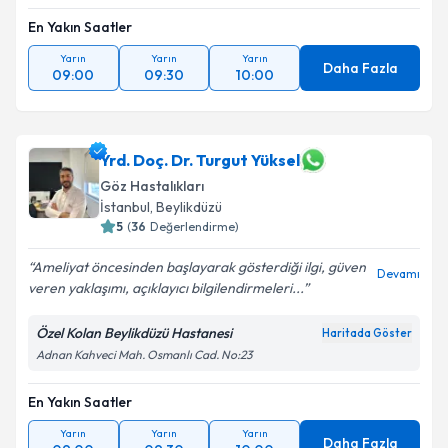
En Yakın Saatler
Yarın
Yarın
Yarın
Daha Fazla
09:00
09:30
10:00
Yrd. Doç. Dr. Turgut Yüksel
Göz Hastalıkları
İstanbul
,
Beylikdüzü
5
(
36
Değerlendirme)
Ameliyat öncesinden başlayarak gösterdiği ilgi, güven
Devamı
veren yaklaşımı, açıklayıcı bilgilendirmeleri...
Özel Kolan Beylikdüzü Hastanesi
Haritada Göster
Adnan Kahveci Mah. Osmanlı Cad. No:23
En Yakın Saatler
Yarın
Yarın
Yarın
Daha Fazla