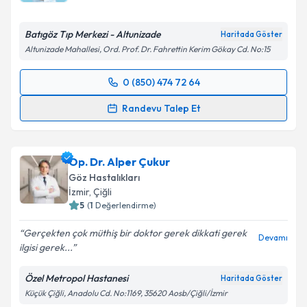
Batıgöz Tıp Merkezi - Altunizade
Haritada Göster
Altunizade Mahallesi, Ord. Prof. Dr. Fahrettin Kerim Gökay Cd. No:15
Kişisel verilerimin işlenmesine ilişkin
Aydınlatma
Metni
'ni okudum ve kişisel verilerimin belirtilen
0 (850) 474 72 64
kapsamda işlenmesini kabul ediyorum.
Randevu Takvimi Talebi
Randevu Talep Et
Takvim Talebini Gönder
Prof. Dr. Ercüment Bozkurt
için randevu takvimi
talebi oluşturun. Size bu uzmandan randevu almanız
Op. Dr. Alper Çukur
için bir takvim hazırlandığında e-posta ile
bilgilendireceğiz.
Göz Hastalıkları
İzmir
,
Çiğli
E-posta Adresiniz
5
(
1
Değerlendirme)
Gerçekten çok müthiş bir doktor gerek dikkati gerek
Devamı
ilgisi gerek...
Kişisel verilerimin işlenmesine ilişkin
Aydınlatma
Özel Metropol Hastanesi
Haritada Göster
Metni
'ni okudum ve kişisel verilerimin belirtilen
Küçük Çiğli, Anadolu Cd. No:1169, 35620 Aosb/Çiğli/İzmir
kapsamda işlenmesini kabul ediyorum.