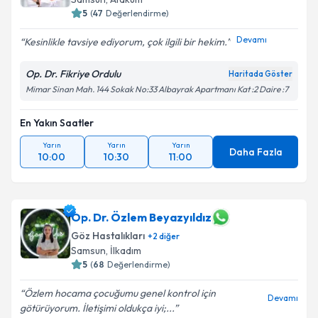
5
(
47
Değerlendirme)
Devamı
Kesinlikle tavsiye ediyorum, çok ilgili bir hekim.
Op. Dr. Fikriye Ordulu
Haritada Göster
Mimar Sinan Mah. 144 Sokak No:33 Albayrak Apartmanı Kat :2 Daire :7
En Yakın Saatler
Yarın
Yarın
Yarın
Daha Fazla
10:00
10:30
11:00
Op. Dr. Özlem Beyazyıldız
Göz Hastalıkları
+
2
diğer
Samsun
,
İlkadım
5
(
68
Değerlendirme)
Özlem hocama çocuğumu genel kontrol için
Devamı
götürüyorum. İletişimi oldukça iyi;...