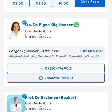
Daha Fazla
09:00
09:30
10:00
Op. Dr. Figen Küçüksezer
Göz Hastalıkları
İstanbul
,
Üsküdar
Batıgöz Tıp Merkezi - Altunizade
Haritada Göster
Altunizade Mahallesi, Ord. Prof. Dr. Fahrettin Kerim Gökay Cd. No:15
0 (850) 474 90 51
Randevu Takvimi Talebi
Randevu Talep Et
Op. Dr. Figen Küçüksezer
için randevu takvimi talebi
oluşturun. Size bu uzmandan randevu almanız için bir
Prof. Dr. Ercüment Bozkurt
takvim hazırlandığında e-posta ile bilgilendireceğiz.
Göz Hastalıkları
E-posta Adresiniz
İstanbul
,
Üsküdar