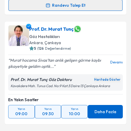
Randevu Talep Et
Op. Dr. Ayhan Önal
için randevu takvimi talebi
oluşturun. Size bu uzmandan randevu almanız için bir
takvim hazırlandığında e-posta ile bilgilendireceğiz.
Prof. Dr. Murat Tunç
Göz Hastalıkları
E-posta Adresiniz
Ankara
,
Çankaya
5
(
126
Değerlendirme)
Murat hocama Sivas’tan anlık gelişen görme kaybı
Devamı
şikayetiyle geldim optik...
Kişisel verilerimin işlenmesine ilişkin
Aydınlatma
Metni
'ni okudum ve kişisel verilerimin belirtilen
Prof. Dr. Murat Tunç Göz Doktoru
Haritada Göster
kapsamda işlenmesini kabul ediyorum.
Kavakdere Mah. Tunus Cad. No:9 Kat:3 Daire:13 Çankaya Ankara
Takvim Talebini Gönder
En Yakın Saatler
Yarın
Yarın
Yarın
Daha Fazla
09:00
09:30
10:00