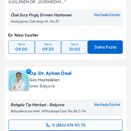
İLGİLENEN DR ..GÖRMEDİM...
Kişisel verilerimin işlenmesine ilişkin
Aydınlatma
Metni
'ni okudum ve kişisel verilerimin belirtilen
Özel Surp Pırgiç Ermeni Hastanesi
Haritada Göster
kapsamda işlenmesini kabul ediyorum.
Kazlıçeşme, Zakirbaşı Sk. No:32
Takvim Talebini Gönder
En Yakın Saatler
Yarın
Yarın
Yarın
Daha Fazla
09:00
09:30
10:00
Op. Dr. Ayhan Önal
Göz Hastalıkları
İzmir
,
Balçova
Batıgöz Tıp Merkezi - Balçova
Haritada Göster
Bahçelerarası Mah. Mithatpaşa Cad. No:36 Z-04
0 (850) 474 90 75
Randevu Takvimi Talebi