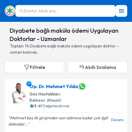
Doktor, klinik ara...
Diyabete bağlı maküla ödemi Uygulayan
Doktorlar - Uzmanlar
Toplam
74
Diyabete bağlı maküla ödemi
uygulayan doktor -
uzman bulundu.
Filtrele
Akıllı Sıralama
Op. Dr. Mehmet Yıldız
Göz Hastalıkları
Balıkesir
,
Altıeylül
5
(
61
Değerlendirme)
Mehmet bey ilk girişimden son adımına kadar çok ilgili
Devamı
alakadar...