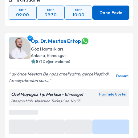
En Yakın Saatler
Yarın
Yarın
Yarın
Daha Fazla
09:00
09:30
10:00
Op. Dr. Mestan Ertop
Göz Hastalıkları
Ankara
,
Etimesgut
5
(
1
Değerlendirme)
ay önce Mestan Bey göz ameliyatımı gerçekleştirdi.
Devamı
Ameliyatımdan son...
Özel Mayagöz Tıp Merkezi - Etimesgut
Haritada Göster
İstasyon Mah. Alparslan Türkeş Cad. No:33