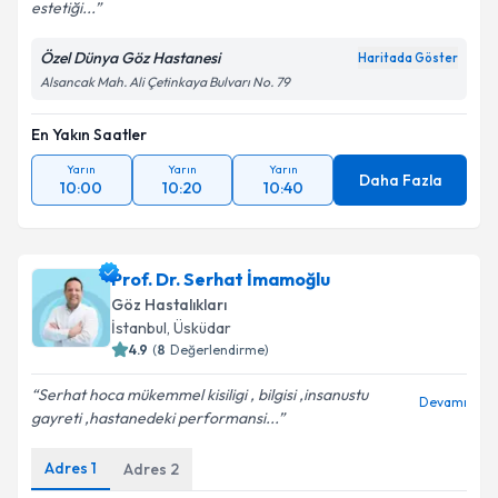
estetiği...
Özel Dünya Göz Hastanesi
Haritada Göster
Alsancak Mah. Ali Çetinkaya Bulvarı No. 79
En Yakın Saatler
Yarın
Yarın
Yarın
Daha Fazla
10:00
10:20
10:40
Prof. Dr. Serhat İmamoğlu
Göz Hastalıkları
İstanbul
,
Üsküdar
4.9
(
8
Değerlendirme)
Serhat hoca mükemmel kisiligi , bilgisi ,insanustu
Devamı
gayreti ,hastanedeki performansi...
Adres
1
Adres
2