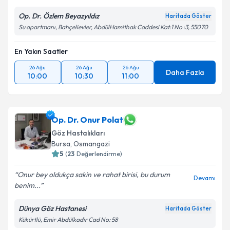
Op. Dr. Özlem Beyazyıldız
Haritada Göster
Su apartmanı, Bahçelievler, AbdülHamithak Caddesi Kat:1 No :3, 55070
En Yakın Saatler
26 Ağu
26 Ağu
26 Ağu
Daha Fazla
10:00
10:30
11:00
Op. Dr. Onur Polat
Göz Hastalıkları
Bursa
,
Osmangazi
5
(
23
Değerlendirme)
Onur bey oldukça sakin ve rahat birisi, bu durum
Devamı
benim...
Dünya Göz Hastanesi
Haritada Göster
Kükürtlü, Emir Abdülkadir Cad No: 58