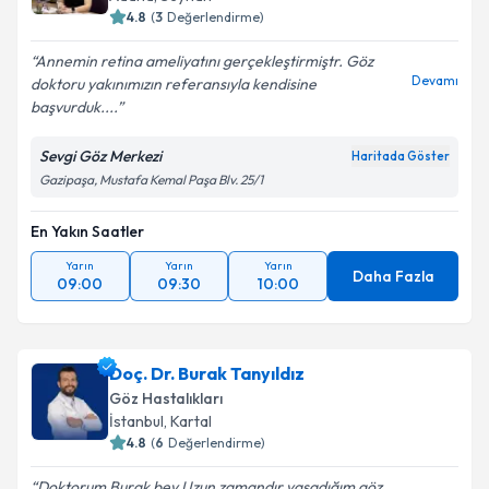
4.8
(
3
Değerlendirme)
Annemin retina ameliyatını gerçekleştirmiştr. Göz
Devamı
doktoru yakınımızın referansıyla kendisine
başvurduk....
Sevgi Göz Merkezi
Haritada Göster
Gazipaşa, Mustafa Kemal Paşa Blv. 25/1
En Yakın Saatler
Yarın
Yarın
Yarın
Daha Fazla
09:00
09:30
10:00
Doç. Dr. Burak Tanyıldız
Göz Hastalıkları
İstanbul
,
Kartal
4.8
(
6
Değerlendirme)
Doktorum Burak bey Uzun zamandır yaşadığım göz