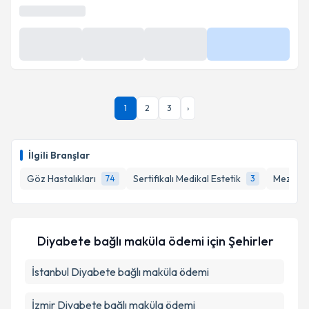
Takvim Talebini Gönder
1
2
3
›
İlgili Branşlar
Göz Hastalıkları
Sertifikalı Medikal Estetik
Mezoter
74
3
Diyabete bağlı maküla ödemi
için Şehirler
İstanbul
Diyabete bağlı maküla ödemi
İzmir
Diyabete bağlı maküla ödemi