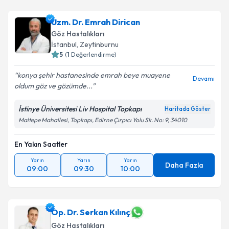
Uzm. Dr. Emrah Dirican
Göz Hastalıkları
İstanbul
,
Zeytinburnu
5
(
1
Değerlendirme)
konya şehir hastanesinde emrah beye muayene
Devamı
oldum göz ve gözümde...
İstinye Üniversitesi Liv Hospital Topkapı
Haritada Göster
Maltepe Mahallesi, Topkapı, Edirne Çırpıcı Yolu Sk. No: 9, 34010
En Yakın Saatler
Yarın
Yarın
Yarın
Daha Fazla
09:00
09:30
10:00
Op. Dr. Serkan Kılınç
Göz Hastalıkları