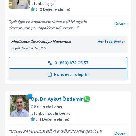
İstanbul
,
Şişli
5
(
2
Değerlendirme)
çok ilgili ve başarılı.Herkese eşit iyi niyetli
Devamı
davranıyor.çok teşekkür ediyorum...
Medicana Zincirlikuyu Hastanesi
Haritada Göster
Büyükdere Cd. No:165
0 (850) 474 05 37
Randevu Takvimi Talebi
Randevu Talep Et
Prof. Dr. Cengiz Alagöz
için randevu takvimi talebi
oluşturun. Size bu uzmandan randevu almanız için bir
takvim hazırlandığında e-posta ile bilgilendireceğiz.
Op. Dr. Aykut Özdemir
Göz Hastalıkları
E-posta Adresiniz
İstanbul
,
Zeytinburnu
5
(
1
Değerlendirme)
UZUN ZAMANDIR BÖYLE GÖZÜN HER ŞEYİYLE
Devamı