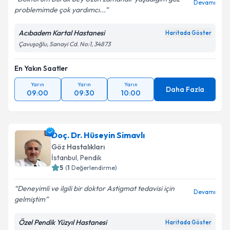
Devamı
problemimde çok yardımcı...
Acıbadem Kartal Hastanesi
Haritada Göster
Çavuşoğlu, Sanayi Cd. No:1, 34873
En Yakın Saatler
Yarın
Yarın
Yarın
Daha Fazla
09:00
09:30
10:00
Doç. Dr. Hüseyin Simavlı
Göz Hastalıkları
İstanbul
,
Pendik
5
(
1
Değerlendirme)
Deneyimli ve ilgili bir doktor Astigmat tedavisi için
Devamı
gelmiştim
Özel Pendik Yüzyıl Hastanesi
Haritada Göster