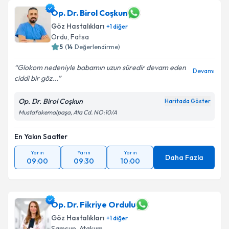
Op. Dr. Birol Coşkun
Göz Hastalıkları
+
1
diğer
Ordu
,
Fatsa
5
(
14
Değerlendirme)
Glokom nedeniyle babamın uzun süredir devam eden
Devamı
ciddi bir göz...
Op. Dr. Birol Coşkun
Haritada Göster
Mustafakemalpaşa, Ata Cd. NO:10/A
En Yakın Saatler
Yarın
Yarın
Yarın
Daha Fazla
09:00
09:30
10:00
Op. Dr. Fikriye Ordulu
Göz Hastalıkları
+
1
diğer
Samsun
,
Atakum