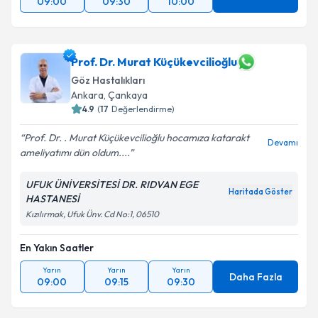
09:00
09:30
10:00
Prof. Dr. Murat Küçükevcilioğlu
Göz Hastalıkları
Ankara
,
Çankaya
4.9
(
17
Değerlendirme)
Prof. Dr. . Murat Küçükevcilioğlu hocamıza katarakt
Devamı
ameliyatımı dün oldum....
UFUK ÜNİVERSİTESİ DR. RIDVAN EGE
Haritada Göster
HASTANESİ
Kızılırmak, Ufuk Ünv. Cd No:1, 06510
En Yakın Saatler
Yarın
Yarın
Yarın
Daha Fazla
09:00
09:15
09:30