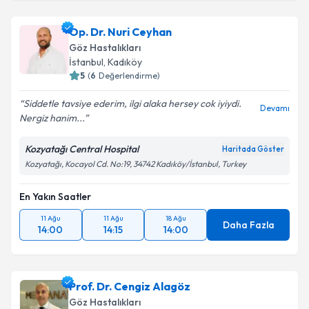
Op. Dr. Nuri Ceyhan
Göz Hastalıkları
İstanbul
,
Kadıköy
5
(
6
Değerlendirme)
Siddetle tavsiye ederim, ilgi alaka hersey cok iyiydi.
Devamı
Nergiz hanim...
Kozyatağı Central Hospital
Haritada Göster
Kozyatağı, Kocayol Cd. No:19, 34742 Kadıköy/İstanbul, Turkey
En Yakın Saatler
11 Ağu
11 Ağu
18 Ağu
Daha Fazla
14:00
14:15
14:00
Prof. Dr. Cengiz Alagöz
Göz Hastalıkları