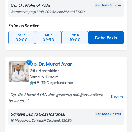
Op. Dr. Mehmet Yıldız
Haritada Göster
Gaziosmanpaşa Mah. 209 Sk. No:24 Kat:1 10100
En Yakın Saatler
Yarın
Yarın
Yarın
Daha Fazla
09:00
09:30
10:00
Op. Dr. Murat Ayan
Göz Hastalıkları
Samsun
,
İlkadım
4.9
(
35
Değerlendirme)
Op. Dr. Murat AYAN dan geçirmiş olduğumuz süreç
Devamı
boyunca...
Samsun Dünya Göz Hastanesi
Haritada Göster
19 Mayıs Mh., Dr. Kamil Cd. No:6, 55030