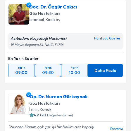
Doç. Dr. Özgür Çakıcı
Göz Hastalıkları
İstanbul
,
Kadıköy
Acıbadem Kozyatağı Hastanesi
Haritada Göster
19 Mayıs, Begonya Sk. No:12, 34736
En Yakın Saatler
Yarın
Yarın
Yarın
Daha Fazla
09:00
09:30
10:00
Op. Dr. Nurcan Gürkaynak
Göz Hastalıkları
İzmir
,
Konak
4.9
(
20
Değerlendirme)
Nurcan Hanım çok çok iyi bir hekim göz kapağı
Devamı