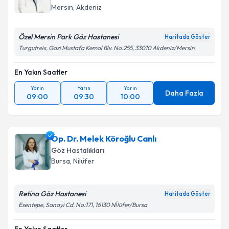
Mersin
,
Akdeniz
Özel Mersin Park Göz Hastanesi
Haritada Göster
Turgutreis, Gazi Mustafa Kemal Blv. No:255, 33010 Akdeniz/Mersin
En Yakın Saatler
Yarın
Yarın
Yarın
Daha Fazla
09:00
09:30
10:00
Op. Dr. Melek Köroğlu Canlı
Göz Hastalıkları
Bursa
,
Nilüfer
Retina Göz Hastanesi
Haritada Göster
Esentepe, Sanayi Cd. No:171, 16130 Ni̇lüfer/Bursa