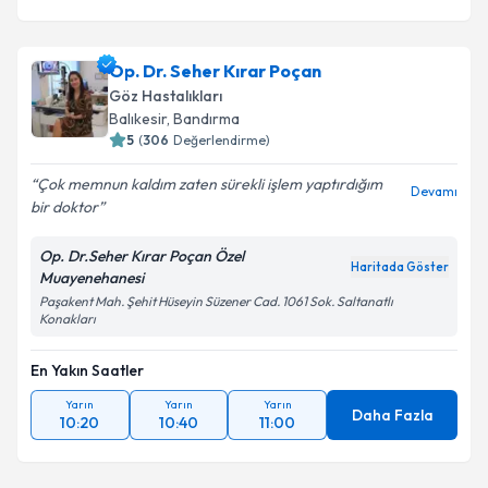
Op. Dr. Seher Kırar Poçan
Göz Hastalıkları
Balıkesir
,
Bandırma
5
(
306
Değerlendirme)
Çok memnun kaldım zaten sürekli işlem yaptırdığım
Devamı
bir doktor
Op. Dr.Seher Kırar Poçan Özel
Haritada Göster
Muayenehanesi
Paşakent Mah. Şehit Hüseyin Süzener Cad. 1061 Sok. Saltanatlı
Konakları
En Yakın Saatler
Yarın
Yarın
Yarın
Daha Fazla
10:20
10:40
11:00