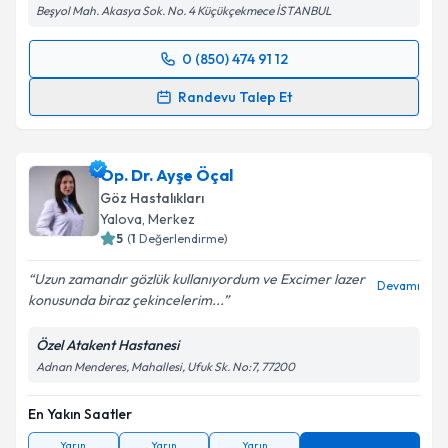
Beşyol Mah. Akasya Sok. No. 4 Küçükçekmece İSTANBUL
Takvim Talebini Gönder
0 (850) 474 91 12
Randevu Takvimi Talebi
Randevu Talep Et
Prof. Dr. Ali Rıza Cenk Çelebi
için randevu takvimi
talebi oluşturun. Size bu uzmandan randevu almanız
Op. Dr. Ayşe Öçal
için bir takvim hazırlandığında e-posta ile
bilgilendireceğiz.
Göz Hastalıkları
Yalova
,
Merkez
E-posta Adresiniz
5
(
1
Değerlendirme)
Uzun zamandır gözlük kullanıyordum ve Excimer lazer
Devamı
konusunda biraz çekincelerim...
Kişisel verilerimin işlenmesine ilişkin
Aydınlatma
Özel Atakent Hastanesi
Metni
'ni okudum ve kişisel verilerimin belirtilen
Adnan Menderes, Mahallesi, Ufuk Sk. No:7, 77200
kapsamda işlenmesini kabul ediyorum.
En Yakın Saatler
Takvim Talebini Gönder
Yarın
Yarın
Yarın