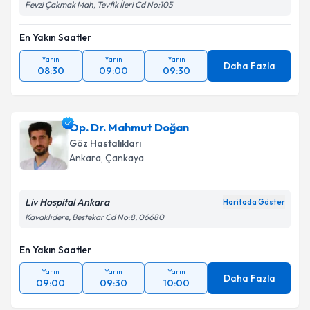
Fevzi Çakmak Mah, Tevfik İleri Cd No:105
En Yakın Saatler
Yarın
Yarın
Yarın
Daha Fazla
08:30
09:00
09:30
Op. Dr. Mahmut Doğan
Göz Hastalıkları
Ankara
,
Çankaya
Liv Hospital Ankara
Haritada Göster
Kavaklıdere, Bestekar Cd No:8, 06680
En Yakın Saatler
Yarın
Yarın
Yarın
Daha Fazla
09:00
09:30
10:00