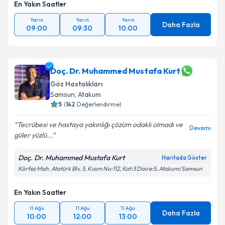
En Yakın Saatler
Yarın
Yarın
Yarın
Daha Fazla
09:00
09:30
10:00
Doç. Dr. Muhammed Mustafa Kurt
Göz Hastalıkları
Samsun
,
Atakum
5
(
142
Değerlendirme)
Tecrübesi ve hastaya yakınlığı çözüm odaklı olmadı ve
Devamı
güler yüzlü...
Doç. Dr. Muhammed Mustafa Kurt
Haritada Göster
Körfez Mah. Atatürk Blv. 5. Kısım No:112, Kat:3 Daire:5, Atakum/Samsun
En Yakın Saatler
11 Ağu
11 Ağu
11 Ağu
Daha Fazla
10:00
12:00
13:00