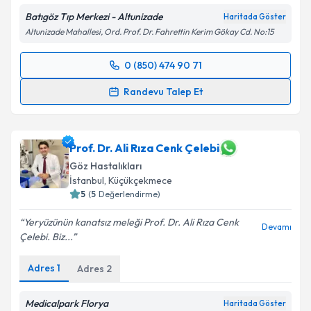
Batıgöz Tıp Merkezi - Altunizade
Haritada Göster
Altunizade Mahallesi, Ord. Prof. Dr. Fahrettin Kerim Gökay Cd. No:15
0 (850) 474 90 71
Randevu Takvimi Talebi
Randevu Talep Et
Prof. Dr. Serhat İmamoğlu
için randevu takvimi
talebi oluşturun. Size bu uzmandan randevu almanız
için bir takvim hazırlandığında e-posta ile
Prof. Dr. Ali Rıza Cenk Çelebi
bilgilendireceğiz.
Göz Hastalıkları
İstanbul
,
Küçükçekmece
E-posta Adresiniz
5
(
5
Değerlendirme)
Yeryüzünün kanatsız meleği Prof. Dr. Ali Rıza Cenk
Devamı
Çelebi. Biz...
Kişisel verilerimin işlenmesine ilişkin
Aydınlatma
Adres
1
Adres
2
Metni
'ni okudum ve kişisel verilerimin belirtilen
kapsamda işlenmesini kabul ediyorum.
Medicalpark Florya
Haritada Göster