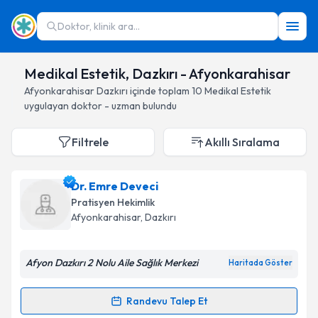
Doktor, klinik ara...
Medikal Estetik, Dazkırı - Afyonkarahisar
Afyonkarahisar
Dazkırı
içinde toplam
10
Medikal Estetik
uygulayan doktor - uzman bulundu
Filtrele
Akıllı Sıralama
Dr. Emre Deveci
Pratisyen Hekimlik
Afyonkarahisar
, Dazkırı
Afyon Dazkırı 2 Nolu Aile Sağlık Merkezi
Haritada Göster
Randevu Talep Et
Randevu Takvimi Talebi