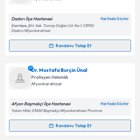
E-posta Adresiniz
Dazkırı İlçe Hastanesi
Haritada Göster
Esentepe, Şht. Asb. Tuncay Doğan Cd. No:1, 03950
Dazkırı/Afyonkarahisar
Kişisel verilerimin işlenmesine ilişkin
Aydınlatma
Randevu Talep Et
Metni
'ni okudum ve kişisel verilerimin belirtilen
Randevu Takvimi Talebi
kapsamda işlenmesini kabul ediyorum.
Dr. İbrahim Gürsoy
için randevu takvimi talebi
Dr. Mustafa Burçin Ünal
Takvim Talebini Gönder
oluşturun. Size bu uzmandan randevu almanız için bir
Pratisyen Hekimlik
takvim hazırlandığında e-posta ile bilgilendireceğiz.
Afyonkarahisar
E-posta Adresiniz
Afyon Başmakçi İlçe Hastanesi
Haritada Göster
Yukarı Hilal, 03450 Başmakçı/Afyonkarahisar Province
Kişisel verilerimin işlenmesine ilişkin
Aydınlatma
Randevu Talep Et
Randevu Takvimi Talebi
Metni
'ni okudum ve kişisel verilerimin belirtilen
kapsamda işlenmesini kabul ediyorum.