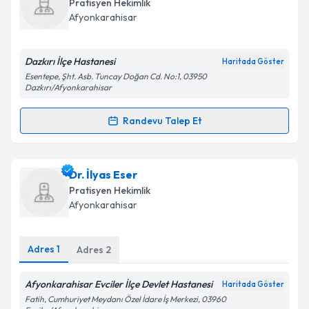
Pratisyen Hekimlik
takvim hazırlandığında e-posta ile bilgilendireceğiz.
Afyonkarahisar
E-posta Adresiniz
Dazkırı İlçe Hastanesi
Haritada Göster
Esentepe, Şht. Asb. Tuncay Doğan Cd. No:1, 03950
Dazkırı/Afyonkarahisar
Kişisel verilerimin işlenmesine ilişkin
Aydınlatma
Randevu Talep Et
Metni
'ni okudum ve kişisel verilerimin belirtilen
Randevu Takvimi Talebi
kapsamda işlenmesini kabul ediyorum.
Dr. Özgür Murat Gören
için randevu takvimi talebi
Dr. İlyas Eser
Takvim Talebini Gönder
oluşturun. Size bu uzmandan randevu almanız için bir
Pratisyen Hekimlik
takvim hazırlandığında e-posta ile bilgilendireceğiz.
Afyonkarahisar
E-posta Adresiniz
Adres
1
Adres
2
Afyonkarahisar Evciler İlçe Devlet Hastanesi
Haritada Göster
Kişisel verilerimin işlenmesine ilişkin
Aydınlatma
Fatih, Cumhuriyet Meydanı Özel İdare İş Merkezi, 03960