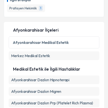
İlgili Branşlar
hazırlandığında e-posta ile bilgilendireceğiz.
Pratisyen Hekimlik
1
E-posta Adresiniz
Afyonkarahisar İlçeleri
Kişisel verilerimin işlenmesine ilişkin
Aydınlatma
Metni
'ni okudum ve kişisel verilerimin belirtilen
Afyonkarahisar
Medikal Estetik
kapsamda işlenmesini kabul ediyorum.
Merkez
Medikal Estetik
Takvim Talebini Gönder
Medikal Estetik ile İlgili Hastalıklar
Afyonkarahisar Dazkırı Hipnoterapi
Afyonkarahisar Dazkırı Migren
Afyonkarahisar Dazkırı Prp (Platelet Rich Plasma)