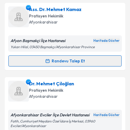
Dr. Mustafa Burçin Ünal
için randevu takvimi talebi
Ass. Dr. Mehmet Kamaz
oluşturun. Size bu uzmandan randevu almanız için bir
Takvim Talebini Gönder
Pratisyen Hekimlik
takvim hazırlandığında e-posta ile bilgilendireceğiz.
Afyonkarahisar
E-posta Adresiniz
Afyon Başmakçi İlçe Hastanesi
Haritada Göster
Yukarı Hilal, 03450 Başmakçı/Afyonkarahisar Province
Kişisel verilerimin işlenmesine ilişkin
Aydınlatma
Randevu Talep Et
Randevu Takvimi Talebi
Metni
'ni okudum ve kişisel verilerimin belirtilen
kapsamda işlenmesini kabul ediyorum.
Ass. Dr. Mehmet Kamaz
için randevu takvimi talebi
Dr. Mehmet Çiloğlan
oluşturun. Size bu uzmandan randevu almanız için bir
Takvim Talebini Gönder
Pratisyen Hekimlik
takvim hazırlandığında e-posta ile bilgilendireceğiz.
Afyonkarahisar
E-posta Adresiniz
Afyonkarahisar Evciler İlçe Devlet Hastanesi
Haritada Göster
Fatih, Cumhuriyet Meydanı Özel İdare İş Merkezi, 03960
Evciler/Afyonkarahisar