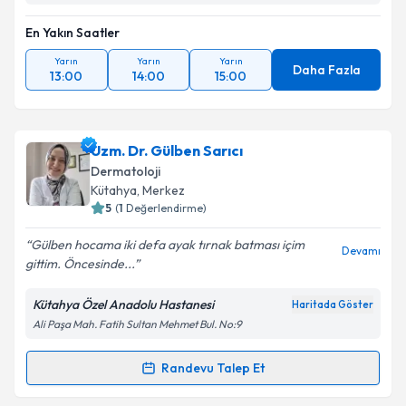
En Yakın Saatler
Yarın
Yarın
Yarın
Daha Fazla
13:00
14:00
15:00
Uzm. Dr. Gülben Sarıcı
Dermatoloji
Kütahya
, Merkez
5
(
1
Değerlendirme)
Gülben hocama iki defa ayak tırnak batması içim
Devamı
gittim. Öncesinde...
Kütahya Özel Anadolu Hastanesi
Haritada Göster
Ali Paşa Mah. Fatih Sultan Mehmet Bul. No:9
Randevu Talep Et
Randevu Takvimi Talebi