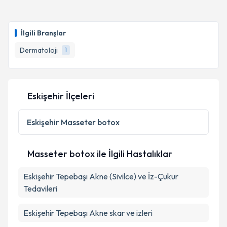
Uzm. Dr. Gülben Sarıcı
için randevu takvimi talebi
oluşturun. Size bu uzmandan randevu almanız için bir
İlgili Branşlar
takvim hazırlandığında e-posta ile bilgilendireceğiz.
Dermatoloji
1
E-posta Adresiniz
Eskişehir İlçeleri
Kişisel verilerimin işlenmesine ilişkin
Aydınlatma
Metni
'ni okudum ve kişisel verilerimin belirtilen
Eskişehir
Masseter botox
kapsamda işlenmesini kabul ediyorum.
Masseter botox ile İlgili Hastalıklar
Takvim Talebini Gönder
Eskişehir Tepebaşı Akne (Sivilce) ve İz-Çukur
Tedavileri
Eskişehir Tepebaşı Akne skar ve izleri