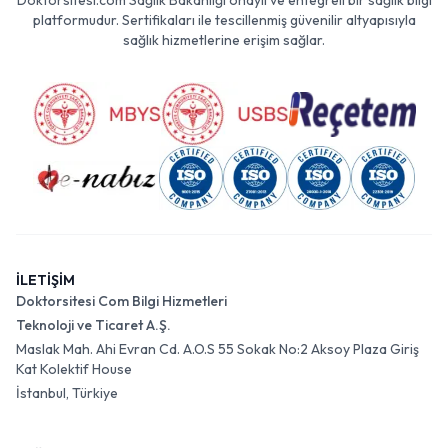
Doktorsitesi.com Sağlık Bakanlığı onaylı ve entegreli bir sağlık bilgi
platformudur. Sertifikaları ile tescillenmiş güvenilir altyapısıyla
sağlık hizmetlerine erişim sağlar.
İLETİŞİM
Doktorsitesi Com Bilgi Hizmetleri
Teknoloji ve Ticaret A.Ş.
Maslak Mah. Ahi Evran Cd. A.O.S 55 Sokak No:2 Aksoy Plaza Giriş
Kat Kolektif House
İstanbul, Türkiye