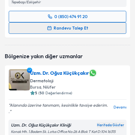
Tepebaşı/Eskişehir
0 (850) 474 91 20
Randevu Takvimi Talebi
Randevu Talep Et
Uzm. Dr. Eda Kibar Atasoy
için randevu takvimi
talebi oluşturun. Size bu uzmandan randevu almanız
için bir takvim hazırlandığında e-posta ile
Bölgenize yakın diğer uzmanlar
bilgilendireceğiz.
E-posta Adresiniz
Uzm. Dr. Oğuz Küçükçakır
Dermatoloji
Bursa
, Nilüfer
5
(
50
Değerlendirme)
Kişisel verilerimin işlenmesine ilişkin
Aydınlatma
Alanında üzerine tanımam, kesinlikle tavsiye ederim.
Metni
'ni okudum ve kişisel verilerimin belirtilen
Devamı
.
kapsamda işlenmesini kabul ediyorum.
Uzm. Dr. Oğuz Küçükçakır Kliniği
Haritada Göster
Takvim Talebini Gönder
Konak Mh. 1.Badem Sk. Lotus Office No:26 A Blok T Kat D:104 16315