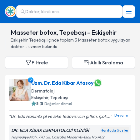
Doktor, klinik ara...
Masseter botox, Tepebaşı - Eskişehir
Eskişehir
Tepebaşı
içinde toplam
3
Masseter botox
uygulayan
doktor - uzman bulundu
Filtrele
Akıllı Sıralama
Uzm. Dr. Eda Kibar Atasoy
Dermatoloji
Eskişehir
, Tepebaşı
5
(
5
Değerlendirme)
Devamı
Dr. Eda Hanım'a çil ve leke tedavisi icin gittim. Çok...
DR. EDA KİBAR DERMATOLOJİ KLİNİĞİ
Haritada Göster
Hoşnudiye Mah. 770. Sk. Cassaba ModernB-Blok No:402