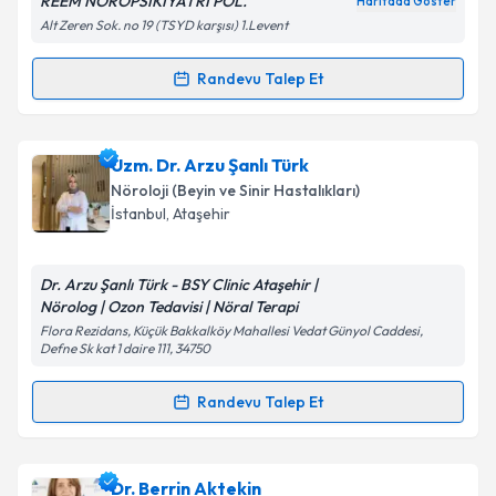
REEM NÖROPSİKİYATRİ POL.
Haritada Göster
Alt Zeren Sok. no 19 (TSYD karşısı) 1.Levent
Randevu Talep Et
Randevu Takvimi Talebi
Uzm. Dr. Mehmet Yavuz
için randevu takvimi talebi
Uzm. Dr. Arzu Şanlı Türk
oluşturun. Size bu uzmandan randevu almanız için bir
Nöroloji (Beyin ve Sinir Hastalıkları)
takvim hazırlandığında e-posta ile bilgilendireceğiz.
İstanbul
, Ataşehir
E-posta Adresiniz
Dr. Arzu Şanlı Türk - BSY Clinic Ataşehir |
Nörolog | Ozon Tedavisi | Nöral Terapi
Flora Rezidans, Küçük Bakkalköy Mahallesi Vedat Günyol Caddesi,
Defne Sk kat 1 daire 111, 34750
Kişisel verilerimin işlenmesine ilişkin
Aydınlatma
Metni
'ni okudum ve kişisel verilerimin belirtilen
Randevu Talep Et
kapsamda işlenmesini kabul ediyorum.
Randevu Takvimi Talebi
Takvim Talebini Gönder
Uzm. Dr. Arzu Şanlı Türk
için randevu takvimi talebi
Dr. Berrin Aktekin