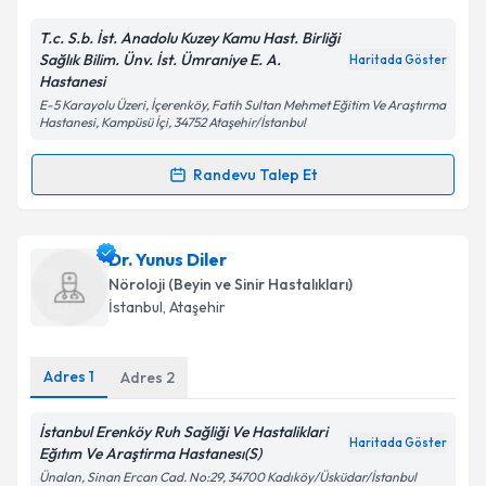
E-posta Adresiniz
T.c. S.b. İst. Anadolu Kuzey Kamu Hast. Birliği
Sağlık Bilim. Ünv. İst. Ümraniye E. A.
Haritada Göster
Hastanesi
E-5 Karayolu Üzeri, İçerenköy, Fatih Sultan Mehmet Eğitim Ve Araştırma
Kişisel verilerimin işlenmesine ilişkin
Aydınlatma
Hastanesi, Kampüsü İçi, 34752 Ataşehir/İstanbul
Metni
'ni okudum ve kişisel verilerimin belirtilen
kapsamda işlenmesini kabul ediyorum.
Randevu Talep Et
Randevu Takvimi Talebi
Takvim Talebini Gönder
Uzm. Dr. Nurgül Gürgen
için randevu takvimi talebi
Dr. Yunus Diler
oluşturun. Size bu uzmandan randevu almanız için bir
Nöroloji (Beyin ve Sinir Hastalıkları)
takvim hazırlandığında e-posta ile bilgilendireceğiz.
İstanbul
, Ataşehir
E-posta Adresiniz
Adres
1
Adres
2
İstanbul Erenköy Ruh Sağliği Ve Hastaliklari
Haritada Göster
Kişisel verilerimin işlenmesine ilişkin
Aydınlatma
Eğıtım Ve Araştirma Hastanesı(S)
Metni
'ni okudum ve kişisel verilerimin belirtilen
Ünalan, Sinan Ercan Cad. No:29, 34700 Kadıköy/Üsküdar/İstanbul