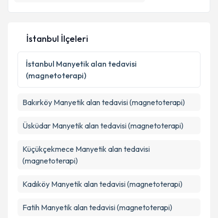
E-posta Adresiniz
İstanbul İlçeleri
Kişisel verilerimin işlenmesine ilişkin
Aydınlatma
İstanbul
Manyetik alan tedavisi
Metni
'ni okudum ve kişisel verilerimin belirtilen
(magnetoterapi)
kapsamda işlenmesini kabul ediyorum.
Bakırköy
Manyetik alan tedavisi (magnetoterapi)
Takvim Talebini Gönder
Üsküdar
Manyetik alan tedavisi (magnetoterapi)
Küçükçekmece
Manyetik alan tedavisi
(magnetoterapi)
Kadıköy
Manyetik alan tedavisi (magnetoterapi)
Fatih
Manyetik alan tedavisi (magnetoterapi)