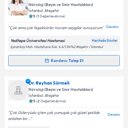
oluşturun. Size bu uzmandan randevu almanız için bir
Nöroloji (Beyin ve Sinir Hastalıkları)
takvim hazırlandığında e-posta ile bilgilendireceğiz.
İstanbul
, Ataşehir
5
(
1
Değerlendirme)
E-posta Adresiniz
Devamı
Çok ama çok teşekkürler hocam saygılar sunuyorum
Yeditepe Üniversitesi Hastanesi
Haritada Göster
İçerenköy Mah. Hastahane Sok. 4,4/1 34742 Ataşehir / İstanbul
Kişisel verilerimin işlenmesine ilişkin
Aydınlatma
Metni
'ni okudum ve kişisel verilerimin belirtilen
kapsamda işlenmesini kabul ediyorum.
Randevu Talep Et
Randevu Takvimi Talebi
Takvim Talebini Gönder
Dr. Berrin Aktekin
için randevu takvimi talebi
Dr. Reyhan Sürmeli
oluşturun. Size bu uzmandan randevu almanız için bir
Nöroloji (Beyin ve Sinir Hastalıkları)
takvim hazırlandığında e-posta ile bilgilendireceğiz.
İstanbul
, Ataşehir
5
(
2
Değerlendirme)
E-posta Adresiniz
Çok Güleryüzlu içten çok yumuşak çok güzel şekilde
Devamı
anlatan bir...