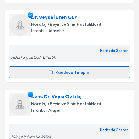
kapsamda işlenmesini kabul ediyorum.
Uzm. Dr. Hanife Erkal
için randevu takvimi talebi
Dr. Veysel Eren Gür
Takvim Talebini Gönder
oluşturun. Size bu uzmandan randevu almanız için bir
Nöroloji (Beyin ve Sinir Hastalıkları)
takvim hazırlandığında e-posta ile bilgilendireceğiz.
İstanbul
, Ataşehir
E-posta Adresiniz
Haritada Göster
Halaskargazi Cad., Etfal Sk
Kişisel verilerimin işlenmesine ilişkin
Aydınlatma
Randevu Talep Et
Randevu Takvimi Talebi
Metni
'ni okudum ve kişisel verilerimin belirtilen
kapsamda işlenmesini kabul ediyorum.
Dr. Veysel Eren Gür
için randevu takvimi talebi
Uzm. Dr. Veysi Özkılıç
oluşturun. Size bu uzmandan randevu almanız için bir
Takvim Talebini Gönder
Nöroloji (Beyin ve Sinir Hastalıkları)
takvim hazırlandığında e-posta ile bilgilendireceğiz.
İstanbul
, Ataşehir
E-posta Adresiniz
Haritada Göster
100. yıl Bulvarı No 55 5/6