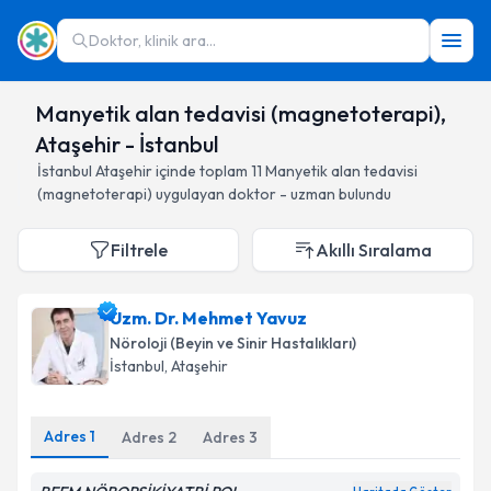
Doktor, klinik ara...
Manyetik alan tedavisi (magnetoterapi),
Ataşehir - İstanbul
İstanbul
Ataşehir
içinde toplam
11
Manyetik alan tedavisi
(magnetoterapi)
uygulayan doktor - uzman bulundu
Filtrele
Akıllı Sıralama
Uzm. Dr. Mehmet Yavuz
Nöroloji (Beyin ve Sinir Hastalıkları)
İstanbul
, Ataşehir
Adres
1
Adres
2
Adres
3