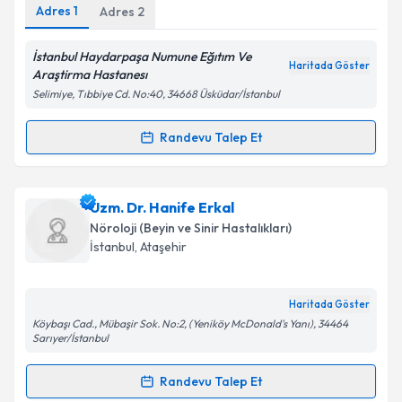
Adres
1
Adres
2
Kişisel verilerimin işlenmesine ilişkin
Aydınlatma
Metni
'ni okudum ve kişisel verilerimin belirtilen
kapsamda işlenmesini kabul ediyorum.
İstanbul Haydarpaşa Numune Eğıtım Ve
Haritada Göster
Araştirma Hastanesı
Selimiye, Tıbbiye Cd. No:40, 34668 Üsküdar/İstanbul
Takvim Talebini Gönder
Randevu Talep Et
Randevu Takvimi Talebi
Dr. Reyhan Sürmeli
için randevu takvimi talebi
Uzm. Dr. Hanife Erkal
oluşturun. Size bu uzmandan randevu almanız için bir
Nöroloji (Beyin ve Sinir Hastalıkları)
takvim hazırlandığında e-posta ile bilgilendireceğiz.
İstanbul
, Ataşehir
E-posta Adresiniz
Haritada Göster
Köybaşı Cad., Mübaşir Sok. No:2, (Yeniköy McDonald's Yanı), 34464
Sarıyer/İstanbul
Kişisel verilerimin işlenmesine ilişkin
Aydınlatma
Randevu Talep Et
Metni
'ni okudum ve kişisel verilerimin belirtilen
Randevu Takvimi Talebi