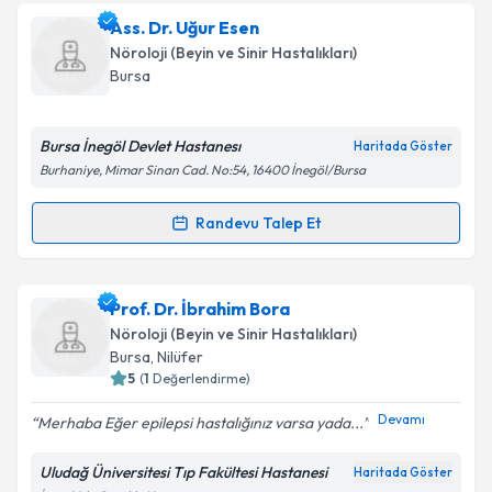
kapsamda işlenmesini kabul ediyorum.
Uzm. Dr. Şenay Fırat
için randevu takvimi talebi
Ass. Dr. Uğur Esen
oluşturun. Size bu uzmandan randevu almanız için bir
Nöroloji (Beyin ve Sinir Hastalıkları)
takvim hazırlandığında e-posta ile bilgilendireceğiz.
Takvim Talebini Gönder
Bursa
E-posta Adresiniz
Bursa İnegöl Devlet Hastanesı
Haritada Göster
Burhaniye, Mimar Sinan Cad. No:54, 16400 İnegöl/Bursa
Kişisel verilerimin işlenmesine ilişkin
Aydınlatma
Randevu Talep Et
Randevu Takvimi Talebi
Metni
'ni okudum ve kişisel verilerimin belirtilen
kapsamda işlenmesini kabul ediyorum.
Ass. Dr. Uğur Esen
için randevu takvimi talebi
Prof. Dr. İbrahim Bora
oluşturun. Size bu uzmandan randevu almanız için bir
Takvim Talebini Gönder
Nöroloji (Beyin ve Sinir Hastalıkları)
takvim hazırlandığında e-posta ile bilgilendireceğiz.
Bursa
, Nilüfer
5
(
1
Değerlendirme)
E-posta Adresiniz
Devamı
Merhaba Eğer epilepsi hastalığınız varsa yada...
Uludağ Üniversitesi Tıp Fakültesi Hastanesi
Haritada Göster