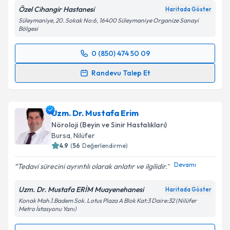
Özel Cihangir Hastanesi
Haritada Göster
Süleymaniye, 20. Sokak No:6, 16400 Süleymaniye Organize Sanayi
Bölgesi
0 (850) 474 50 09
Randevu Takvimi Talebi
Randevu Talep Et
Uzm. Dr. Habibe Özoğlan
için randevu takvimi talebi
oluşturun. Size bu uzmandan randevu almanız için bir
Uzm. Dr. Mustafa Erim
takvim hazırlandığında e-posta ile bilgilendireceğiz.
Nöroloji (Beyin ve Sinir Hastalıkları)
E-posta Adresiniz
Bursa
, Nilüfer
4.9
(
56
Değerlendirme)
Devamı
Tedavi sürecini ayrıntılı olarak anlatır ve ilgilidir.
Kişisel verilerimin işlenmesine ilişkin
Aydınlatma
Uzm. Dr. Mustafa ERİM Muayenehanesi
Haritada Göster
Metni
'ni okudum ve kişisel verilerimin belirtilen
Konak Mah.1.Badem Sok. Lotus Plaza A Blok Kat:3 Daire:32 (Nilüfer
kapsamda işlenmesini kabul ediyorum.
Metro İstasyonu Yanı)