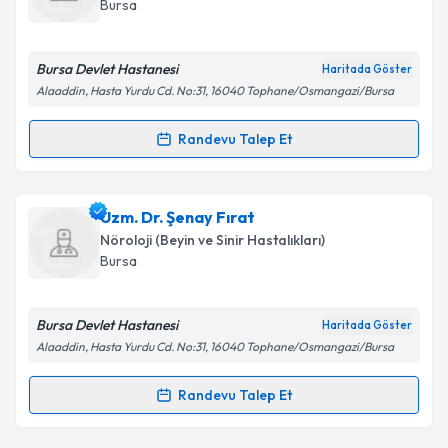
Bursa
E-posta Adresiniz
Bursa Devlet Hastanesi
Haritada Göster
Alaaddin, Hasta Yurdu Cd. No:31, 16040 Tophane/Osmangazi/Bursa
Kişisel verilerimin işlenmesine ilişkin
Aydınlatma
Randevu Talep Et
Randevu Takvimi Talebi
Metni
'ni okudum ve kişisel verilerimin belirtilen
kapsamda işlenmesini kabul ediyorum.
Uzm. Dr. Şemsettin Kurtulmuşlar
için randevu
Uzm. Dr. Şenay Fırat
takvimi talebi oluşturun. Size bu uzmandan randevu
Takvim Talebini Gönder
Nöroloji (Beyin ve Sinir Hastalıkları)
almanız için bir takvim hazırlandığında e-posta ile
Bursa
bilgilendireceğiz.
E-posta Adresiniz
Bursa Devlet Hastanesi
Haritada Göster
Alaaddin, Hasta Yurdu Cd. No:31, 16040 Tophane/Osmangazi/Bursa
Randevu Talep Et
Randevu Takvimi Talebi
Kişisel verilerimin işlenmesine ilişkin
Aydınlatma
Metni
'ni okudum ve kişisel verilerimin belirtilen