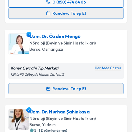
0 (850) 474 64 66
Takvim Talebini Gönder
Randevu Takvimi Talebi
Randevu Talep Et
Uzm. Dr. Mustafa Erim
için randevu takvimi talebi
oluşturun. Size bu uzmandan randevu almanız için bir
Uzm. Dr. Özden Mengü
takvim hazırlandığında e-posta ile bilgilendireceğiz.
Nöroloji (Beyin ve Sinir Hastalıkları)
E-posta Adresiniz
Bursa
, Osmangazi
Konur Cerrahi Tıp Merkezi
Haritada Göster
Kükürtlü, Zübeyde Hanım Cd. No:12
Kişisel verilerimin işlenmesine ilişkin
Aydınlatma
Metni
'ni okudum ve kişisel verilerimin belirtilen
Randevu Talep Et
kapsamda işlenmesini kabul ediyorum.
Randevu Takvimi Talebi
Takvim Talebini Gönder
Uzm. Dr. Özden Mengü
için randevu takvimi talebi
Uzm. Dr. Nurhan Şahinkaya
oluşturun. Size bu uzmandan randevu almanız için bir
Nöroloji (Beyin ve Sinir Hastalıkları)
takvim hazırlandığında e-posta ile bilgilendireceğiz.
Bursa
, Yıldırım
5
(
1
Değerlendirme)