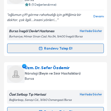
bilgilendireceğiz.
5
(
1
Değerlendirme)
E-posta Adresiniz
oğlumun çift görme rahatsızlığı için gittiğimiz bir
Devamı
doktor. çok ilgili...insani yönleri...
Bursa İnegöl Devlet Hastanesı
Haritada Göster
Burhaniye, Mimar Sinan Cad. No:54, 16400 İnegöl/Bursa
Kişisel verilerimin işlenmesine ilişkin
Aydınlatma
Metni
'ni okudum ve kişisel verilerimin belirtilen
kapsamda işlenmesini kabul ediyorum.
Randevu Talep Et
Randevu Takvimi Talebi
Takvim Talebini Gönder
Ass. Dr. Melih Tütüncü
için randevu takvimi talebi
Uzm. Dr. Sefer Özdemir
oluşturun. Size bu uzmandan randevu almanız için bir
Nöroloji (Beyin ve Sinir Hastalıkları)
takvim hazırlandığında e-posta ile bilgilendireceğiz.
Bursa
E-posta Adresiniz
Özel Setbaşı Tıp Merkezi
Haritada Göster
Bağlarbaşı, Sanayi Cd., 16160 Osmangazi/Bursa