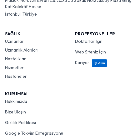
Maslak Mah. Ahi Evran Cd. A.O.S 55 Sokak No:2 Aksoy Plaza Giriş
Kat Kolektif House
İstanbul, Türkiye
SAĞLIK
PROFESYONELLER
Uzmanlar
Doktorlar İçin
Uzmanlık Alanları
Web Siteniz İçin
Hastalıklar
Kariyer
İşe Alım
Hizmetler
Hastaneler
KURUMSAL
Hakkımızda
Bize Ulaşın
Gizlilik Politikası
Google Takvim Entegrasyonu