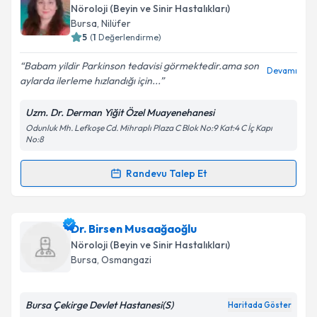
oluşturun. Size bu uzmandan randevu almanız için bir
Nöroloji (Beyin ve Sinir Hastalıkları)
takvim hazırlandığında e-posta ile bilgilendireceğiz.
Bursa
, Nilüfer
5
(
1
Değerlendirme)
E-posta Adresiniz
Babam yildir Parkinson tedavisi görmektedir.ama son
Devamı
aylarda ilerleme hızlandığı için...
Uzm. Dr. Derman Yiğit Özel Muayenehanesi
Kişisel verilerimin işlenmesine ilişkin
Aydınlatma
Odunluk Mh. Lefkoşe Cd. Mihraplı Plaza C Blok No:9 Kat:4 C İç Kapı
Metni
'ni okudum ve kişisel verilerimin belirtilen
No:8
kapsamda işlenmesini kabul ediyorum.
Randevu Talep Et
Randevu Takvimi Talebi
Takvim Talebini Gönder
Uzm. Dr. Derman Bektaş Yiğit
için randevu takvimi
Dr. Birsen Musaağaoğlu
talebi oluşturun. Size bu uzmandan randevu almanız
Nöroloji (Beyin ve Sinir Hastalıkları)
için bir takvim hazırlandığında e-posta ile
Bursa
, Osmangazi
bilgilendireceğiz.
E-posta Adresiniz
Bursa Çekirge Devlet Hastanesi(S)
Haritada Göster