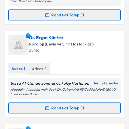
İzmir Yolu Görükle Kampüsü
Kişisel verilerimin işlenmesine ilişkin
Aydınlatma
Metni
'ni okudum ve kişisel verilerimin belirtilen
kapsamda işlenmesini kabul ediyorum.
Randevu Talep Et
Randevu Takvimi Talebi
Takvim Talebini Gönder
Prof. Dr. İbrahim Bora
için randevu takvimi talebi
Dr. Ergin Körfez
oluşturun. Size bu uzmandan randevu almanız için bir
Nöroloji (Beyin ve Sinir Hastalıkları)
takvim hazırlandığında e-posta ile bilgilendireceğiz.
Bursa
E-posta Adresiniz
Adres
1
Adres
2
Bursa Ali Osman Sönmez Onkolojı Hastanesı
Haritada Göster
Kişisel verilerimin işlenmesine ilişkin
Aydınlatma
Alaaddin, Alaaddin mah. Prof. Dr. Orhan KAMIŞ Caddesi No:3, 16040
Metni
'ni okudum ve kişisel verilerimin belirtilen
Osmangazi/Bursa
kapsamda işlenmesini kabul ediyorum.
Randevu Talep Et
Randevu Takvimi Talebi
Takvim Talebini Gönder