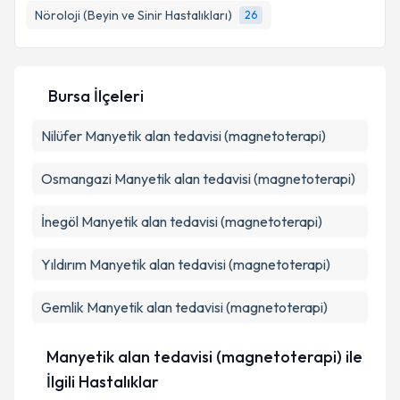
bilgilendireceğiz.
Nöroloji (Beyin ve Sinir Hastalıkları)
26
E-posta Adresiniz
Bursa İlçeleri
Nilüfer
Manyetik alan tedavisi (magnetoterapi)
Kişisel verilerimin işlenmesine ilişkin
Aydınlatma
Metni
'ni okudum ve kişisel verilerimin belirtilen
kapsamda işlenmesini kabul ediyorum.
Osmangazi
Manyetik alan tedavisi (magnetoterapi)
İnegöl
Manyetik alan tedavisi (magnetoterapi)
Takvim Talebini Gönder
Yıldırım
Manyetik alan tedavisi (magnetoterapi)
Gemlik
Manyetik alan tedavisi (magnetoterapi)
Manyetik alan tedavisi (magnetoterapi) ile
İlgili Hastalıklar