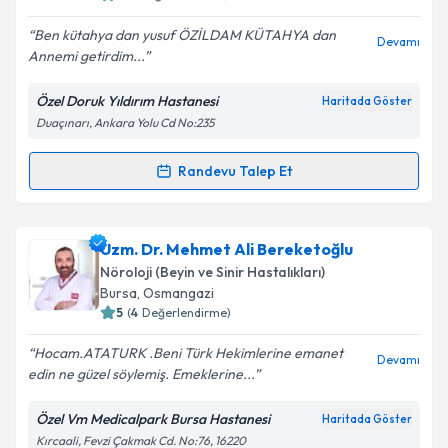
E-posta Adresiniz
Ben kütahya dan yusuf ÖZİLDAM KÜTAHYA dan
Devamı
Annemi getirdim...
Özel Doruk Yıldırım Hastanesi
Haritada Göster
Kişisel verilerimin işlenmesine ilişkin
Aydınlatma
Duaçınarı, Ankara Yolu Cd No:235
Metni
'ni okudum ve kişisel verilerimin belirtilen
kapsamda işlenmesini kabul ediyorum.
Randevu Talep Et
Randevu Takvimi Talebi
Takvim Talebini Gönder
Uzm. Dr. Nurhan Şahinkaya
için randevu takvimi
Uzm. Dr. Mehmet Ali Bereketoğlu
talebi oluşturun. Size bu uzmandan randevu almanız
Nöroloji (Beyin ve Sinir Hastalıkları)
için bir takvim hazırlandığında e-posta ile
Bursa
, Osmangazi
bilgilendireceğiz.
5
(
4
Değerlendirme)
E-posta Adresiniz
Hocam.ATATURK .Beni Türk Hekimlerine emanet
Devamı
edin ne güzel söylemiş. Emeklerine...
Özel Vm Medicalpark Bursa Hastanesi
Haritada Göster
Kırcaali, Fevzi Çakmak Cd. No:76, 16220
Kişisel verilerimin işlenmesine ilişkin
Aydınlatma