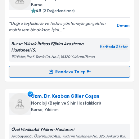
takvim hazırlandığında e-posta ile bilgilendireceğiz.
Bursa
4.5
(
2
Değerlendirme)
E-posta Adresiniz
Doğru teşhislerle ve tedavi yöntemiyle gerçekten
Devamı
muhteşem bir doktor. İşini...
Bursa Yüksek İhtisas Eğitim Araştırma
Kişisel verilerimin işlenmesine ilişkin
Aydınlatma
Haritada Göster
Hastanesi (S)
Metni
'ni okudum ve kişisel verilerimin belirtilen
152 Evler, Prof. Tezok Cd. No:2, 16320 Yıldırım/Bursa
kapsamda işlenmesini kabul ediyorum.
Randevu Talep Et
Randevu Takvimi Talebi
Takvim Talebini Gönder
Uzm. Dr. Asuman Ali
için randevu takvimi talebi
Uzm. Dr. Kezban Güler Coşan
oluşturun. Size bu uzmandan randevu almanız için bir
Nöroloji (Beyin ve Sinir Hastalıkları)
takvim hazırlandığında e-posta ile bilgilendireceğiz.
Bursa
, Yıldırım
E-posta Adresiniz
Özel Medicabil Yıldırım Hastanesi
Arabayatağı, Özel MEDICABIL Yıldırım Hastanesi No. 326, Ankara Yolu