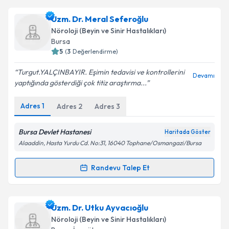
kapsamda işlenmesini kabul ediyorum.
Doç. Dr. Fatma Çiğdem Doğulu
için randevu takvimi
Uzm. Dr. Meral Seferoğlu
talebi oluşturun. Size bu uzmandan randevu almanız
Nöroloji (Beyin ve Sinir Hastalıkları)
için bir takvim hazırlandığında e-posta ile
Takvim Talebini Gönder
Bursa
bilgilendireceğiz.
5
(
3
Değerlendirme)
E-posta Adresiniz
Turgut.YALÇINBAYIR. Eşimin tedavisi ve kontrollerini
Devamı
yaptığında gösterdiği çok titiz araştırma...
Adres
1
Adres
2
Adres
3
Kişisel verilerimin işlenmesine ilişkin
Aydınlatma
Metni
'ni okudum ve kişisel verilerimin belirtilen
Bursa Devlet Hastanesi
Haritada Göster
kapsamda işlenmesini kabul ediyorum.
Alaaddin, Hasta Yurdu Cd. No:31, 16040 Tophane/Osmangazi/Bursa
Randevu Talep Et
Takvim Talebini Gönder
Randevu Takvimi Talebi
Uzm. Dr. Meral Seferoğlu
için randevu takvimi
Uzm. Dr. Utku Ayvacıoğlu
talebi oluşturun. Size bu uzmandan randevu almanız
Nöroloji (Beyin ve Sinir Hastalıkları)
için bir takvim hazırlandığında e-posta ile