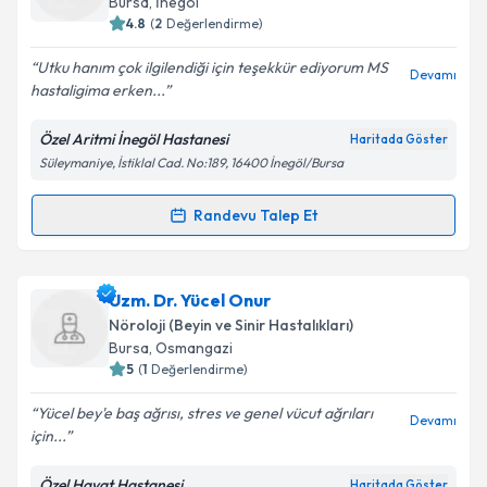
Bursa
, İnegöl
bilgilendireceğiz.
4.8
(
2
Değerlendirme)
E-posta Adresiniz
Utku hanım çok ilgilendiği için teşekkür ediyorum MS
Devamı
hastaligima erken...
Özel Aritmi İnegöl Hastanesi
Haritada Göster
Süleymaniye, İstiklal Cad. No:189, 16400 İnegöl/Bursa
Kişisel verilerimin işlenmesine ilişkin
Aydınlatma
Metni
'ni okudum ve kişisel verilerimin belirtilen
kapsamda işlenmesini kabul ediyorum.
Randevu Talep Et
Randevu Takvimi Talebi
Takvim Talebini Gönder
Uzm. Dr. Utku Ayvacıoğlu
için randevu takvimi talebi
Uzm. Dr. Yücel Onur
oluşturun. Size bu uzmandan randevu almanız için bir
Nöroloji (Beyin ve Sinir Hastalıkları)
takvim hazırlandığında e-posta ile bilgilendireceğiz.
Bursa
, Osmangazi
5
(
1
Değerlendirme)
E-posta Adresiniz
Yücel bey'e baş ağrısı, stres ve genel vücut ağrıları
Devamı
için...
Özel Hayat Hastanesi
Haritada Göster