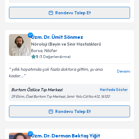
Metni
'ni okudum ve kişisel verilerimin belirtilen
kapsamda işlenmesini kabul ediyorum.
Randevu Talep Et
Randevu Takvimi Talebi
Takvim Talebini Gönder
Uzm. Dr. Mehmet Ali Bereketoğlu
için randevu
Uzm. Dr. Ümit Sönmez
takvimi talebi oluşturun. Size bu uzmandan randevu
Nöroloji (Beyin ve Sinir Hastalıkları)
almanız için bir takvim hazırlandığında e-posta ile
Bursa
, Nilüfer
bilgilendireceğiz.
5
(
1
Değerlendirme)
E-posta Adresiniz
yıllık hayatımda çok fazla doktora gittim, şu ana
Devamı
kadar...
Burtom Özlüce Tıp Merkezi
Haritada Göster
29 Ekim, Özel Burtom Tıp Merkezi, İzmir Yolu Cd No:412, 16120
Kişisel verilerimin işlenmesine ilişkin
Aydınlatma
Metni
'ni okudum ve kişisel verilerimin belirtilen
kapsamda işlenmesini kabul ediyorum.
Randevu Talep Et
Randevu Takvimi Talebi
Takvim Talebini Gönder
Uzm. Dr. Ümit Sönmez
için randevu takvimi talebi
Uzm. Dr. Derman Bektaş Yiğit