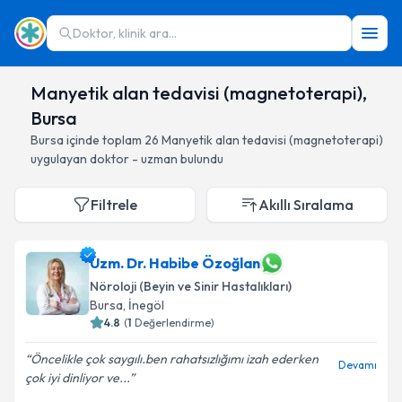
Doktor, klinik ara...
Manyetik alan tedavisi (magnetoterapi),
Bursa
Bursa
içinde toplam
26
Manyetik alan tedavisi (magnetoterapi)
uygulayan doktor - uzman bulundu
Filtrele
Akıllı Sıralama
Uzm. Dr. Habibe Özoğlan
Nöroloji (Beyin ve Sinir Hastalıkları)
Bursa
, İnegöl
4.8
(
1
Değerlendirme)
Öncelikle çok saygılı.ben rahatsızlığımı izah ederken
Devamı
çok iyi dinliyor ve...