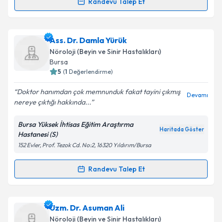
Kişisel verilerimin işlenmesine ilişkin
Aydınlatma
Randevu Talep Et
Randevu Takvimi Talebi
Metni
'ni okudum ve kişisel verilerimin belirtilen
kapsamda işlenmesini kabul ediyorum.
Uzm. Dr. Sefer Özdemir
için randevu takvimi talebi
Ass. Dr. Damla Yürük
oluşturun. Size bu uzmandan randevu almanız için bir
Takvim Talebini Gönder
Nöroloji (Beyin ve Sinir Hastalıkları)
takvim hazırlandığında e-posta ile bilgilendireceğiz.
Bursa
5
(
1
Değerlendirme)
E-posta Adresiniz
Doktor hanımdan çok memnunduk fakat tayini çıkmış
Devamı
nereye çıktığı hakkında...
Bursa Yüksek İhtisas Eğitim Araştırma
Kişisel verilerimin işlenmesine ilişkin
Aydınlatma
Haritada Göster
Hastanesi (S)
Metni
'ni okudum ve kişisel verilerimin belirtilen
152 Evler, Prof. Tezok Cd. No:2, 16320 Yıldırım/Bursa
kapsamda işlenmesini kabul ediyorum.
Randevu Talep Et
Randevu Takvimi Talebi
Takvim Talebini Gönder
Ass. Dr. Damla Yürük
için randevu takvimi talebi
Uzm. Dr. Asuman Ali
oluşturun. Size bu uzmandan randevu almanız için bir
Nöroloji (Beyin ve Sinir Hastalıkları)