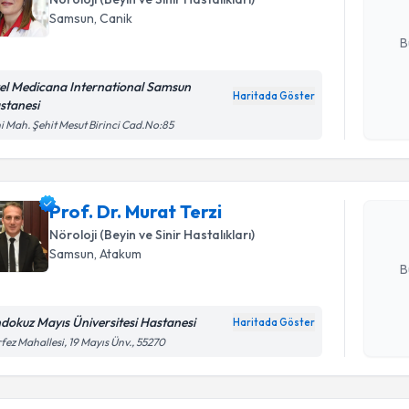
Samsun
, Canik
E-posta Ad
B
el Medicana International Samsun
Haritada Göster
stanesi
Kişisel
Randevu T
i Mah. Şehit Mesut Birinci Cad.No:85
okudum
işlenm
Prof. Dr. 
bu uzmandan
Prof. Dr. Murat Terzi
posta ile bi
Nöroloji (Beyin ve Sinir Hastalıkları)
E-posta Ad
Samsun
, Atakum
B
dokuz Mayıs Üniversitesi Hastanesi
Haritada Göster
Kişisel
fez Mahallesi, 19 Mayıs Ünv., 55270
okudum
Randevu T
işlenm