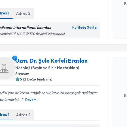
B
dres
1
Adres
2
Kişisel
dicana International İstanbul
Haritada Göster
okudum
likdüzü Cd. No: 3, 34520 Beylİkdüzü/İstanbul
işlenm
Randevu T
Uzm. Dr. Şule Kefeli Eraslan
Uzm. Dr. Ş
Nöroloji (Beyin ve Sinir Hastalıkları)
oluşturun. 
Samsun
hazırlandığ
5
(
2
Değerlendirme)
E-posta Ad
disi çok anlayışlı, sağlık sorunlarınıza karşı çok açıklayıcı
B
önlendirici...
Devamı
dres
1
Adres
2
Kişisel
okudum