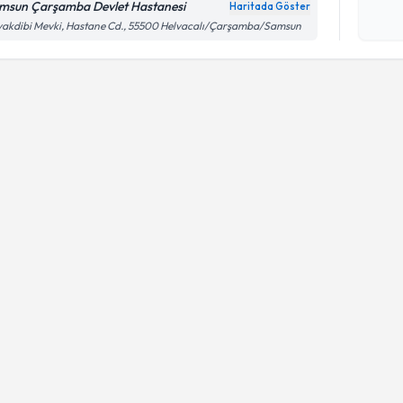
işlenm
msun Çarşamba Devlet Hastanesi
Haritada Göster
akdibi Mevki, Hastane Cd., 55500 Helvacalı/Çarşamba/Samsun