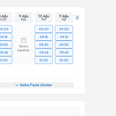
8 Ağu
9 Ağu
10 Ağu
11 Ağu
Cmt
Paz
Pzt
Sal
09:00
09:00
09:00
09:15
09:15
09:15
09:30
09:30
09:30
Takvim
kapalıdır
09:45
09:45
09:45
10:00
10:00
10:00
akvimi Talebi
Daha Fazla Göster
yesi Didem Er
için randevu takvimi talebi oluşturun.
andan randevu almanız için bir takvim
ında e-posta ile bilgilendireceğiz.