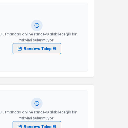
 Ahmet Suat Topaktaş
için randevu takvimi talebi
Takvim Talebini Gönder
Size bu uzmandan randevu almanız için bir takvim
ında e-posta ile bilgilendireceğiz.
resiniz
u uzmandan online randevu alabileceğin bir
takvimi bulunmuyor.
Randevu Talep Et
 verilerimin işlenmesine ilişkin
Aydınlatma Metni
'ni
 ve kişisel verilerimin belirtilen kapsamda
akvimi Talebi
esini kabul ediyorum.
Yaşar Alpaslan
için randevu takvimi talebi oluşturun.
Takvim Talebini Gönder
andan randevu almanız için bir takvim
ında e-posta ile bilgilendireceğiz.
resiniz
u uzmandan online randevu alabileceğin bir
takvimi bulunmuyor.
Randevu Talep Et