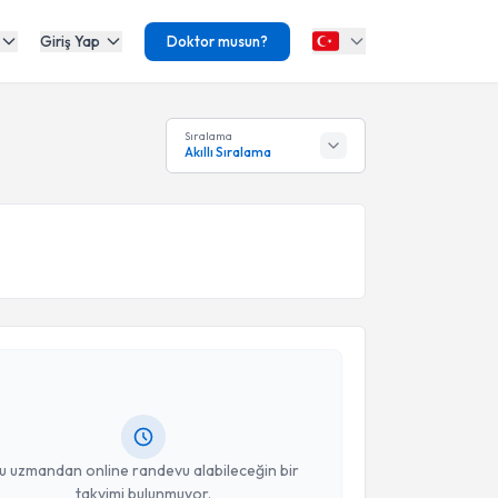
Giriş Yap
Doktor musun?
Sıralama
Akıllı Sıralama
akvimi Talebi
 Karataş
için randevu takvimi talebi oluşturun. Size
 randevu almanız için bir takvim hazırlandığında e-
lgilendireceğiz.
resiniz
u uzmandan online randevu alabileceğin bir
takvimi bulunmuyor.