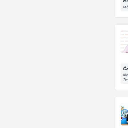
Me
M.F
Öz
Kum
Tu