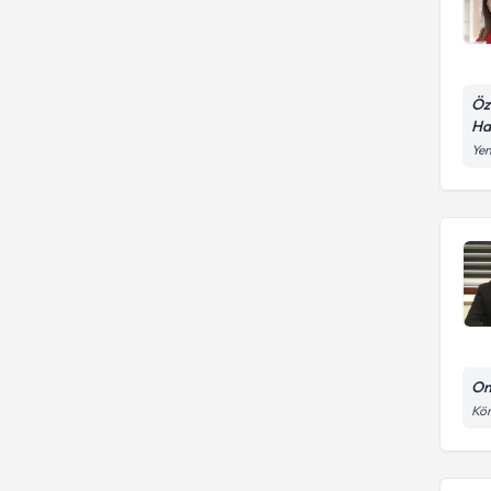
Öz
Ha
Yen
On
Kör