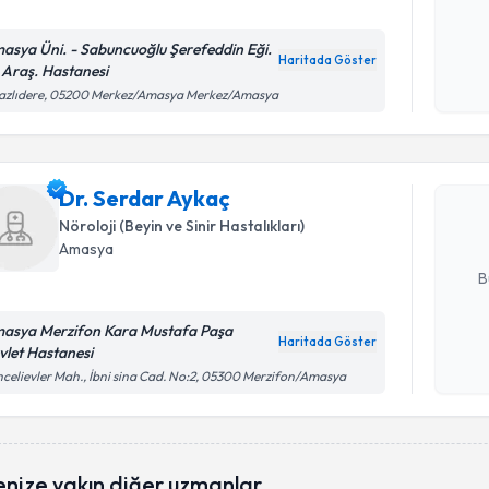
asya Üni. - Sabuncuoğlu Şerefeddin Eği.
Kişisel
Haritada Göster
 Araş. Hastanesi
okudum
Randevu T
işlenm
razlıdere, 05200 Merkez/Amasya Merkez/Amasya
Dr. Serda
uzmandan ra
Dr. Serdar Aykaç
posta ile bi
Nöroloji (Beyin ve Sinir Hastalıkları)
Amasya
E-posta Ad
B
asya Merzifon Kara Mustafa Paşa
Haritada Göster
vlet Hastanesi
Kişisel
celievler Mah., İbni sina Cad. No:2, 05300 Merzifon/Amasya
okudum
işlenm
enize yakın diğer uzmanlar