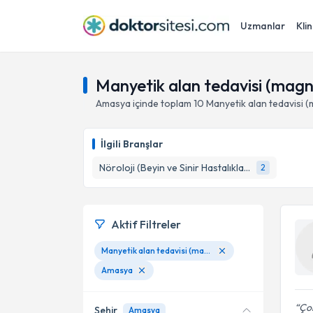
Uzmanlar
Klin
Manyetik alan tedavisi (mag
Amasya
içinde toplam
10
Manyetik alan tedavisi 
İlgili Branşlar
Nöroloji (Beyin ve Sinir Hastalıkları)
2
Aktif Filtreler
Manyetik alan tedavisi (magnetoterapi)
Amasya
Çok
Şehir
Amasya