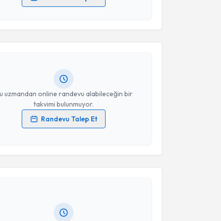
akvimi Talebi
 verilerimin işlenmesine ilişkin
Aydınlatma Metni
'ni
 ve kişisel verilerimin belirtilen kapsamda
esini kabul ediyorum.
rsel Dağ
için randevu takvimi talebi oluşturun. Size bu
ndevu almanız için bir takvim hazırlandığında e-
Takvim Talebini Gönder
lgilendireceğiz.
resiniz
u uzmandan online randevu alabileceğin bir
takvimi bulunmuyor.
Randevu Talep Et
 verilerimin işlenmesine ilişkin
Aydınlatma Metni
'ni
 ve kişisel verilerimin belirtilen kapsamda
akvimi Talebi
esini kabul ediyorum.
eyda Figül Gökçe
için randevu takvimi talebi
Takvim Talebini Gönder
Size bu uzmandan randevu almanız için bir takvim
ında e-posta ile bilgilendireceğiz.
resiniz