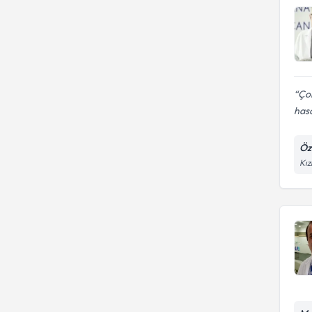
Çok
hasa
Öz
Kız