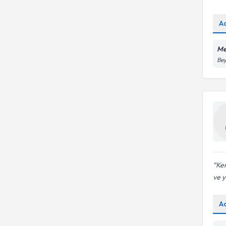
A
Me
Bey
Ken
ve y
A