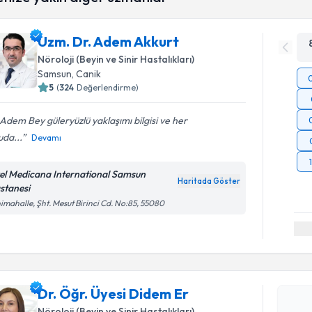
Uzm. Dr. Adem Akkurt
Nöroloji (Beyin ve Sinir Hastalıkları)
Samsun
, Canik
5
(
324
Değerlendirme)
Adem Bey güleryüzlü yaklaşımı bilgisi ve her
da...
Devamı
el Medicana International Samsun
Haritada Göster
stanesi
imahalle, Şht. Mesut Birinci Cd. No:85, 55080
Randevu T
Dr. Öğr. Ü
Size bu uzm
Dr. Öğr. Üyesi Didem Er
hazırlandığ
Nöroloji (Beyin ve Sinir Hastalıkları)