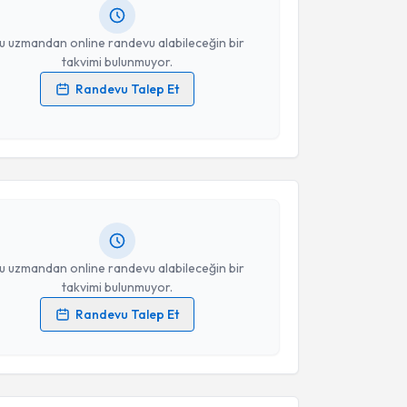
resiniz
u uzmandan online randevu alabileceğin bir
takvimi bulunmuyor.
Randevu Talep Et
 verilerimin işlenmesine ilişkin
Aydınlatma Metni
'ni
akvimi Talebi
 ve kişisel verilerimin belirtilen kapsamda
esini kabul ediyorum.
Murat Terzi
için randevu takvimi talebi oluşturun. Size
 randevu almanız için bir takvim hazırlandığında e-
Takvim Talebini Gönder
lgilendireceğiz.
resiniz
u uzmandan online randevu alabileceğin bir
takvimi bulunmuyor.
Randevu Talep Et
 verilerimin işlenmesine ilişkin
Aydınlatma Metni
'ni
 ve kişisel verilerimin belirtilen kapsamda
akvimi Talebi
esini kabul ediyorum.