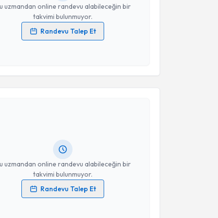
u uzmandan online randevu alabileceğin bir
takvimi bulunmuyor.
Randevu Talep Et
 verilerimin işlenmesine ilişkin
Aydınlatma Metni
'ni
 ve kişisel verilerimin belirtilen kapsamda
esini kabul ediyorum.
akvimi Talebi
Takvim Talebini Gönder
ule Kefeli Eraslan
için randevu takvimi talebi
Size bu uzmandan randevu almanız için bir takvim
ında e-posta ile bilgilendireceğiz.
resiniz
u uzmandan online randevu alabileceğin bir
takvimi bulunmuyor.
Randevu Talep Et
 verilerimin işlenmesine ilişkin
Aydınlatma Metni
'ni
 ve kişisel verilerimin belirtilen kapsamda