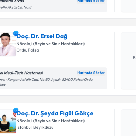
dicana Sivas
Haritada Göster
Randevu T
Kişisel
ethi Akyüz Cd. No:8
okudum
işlenm
Doç. Dr. E
uzmandan ra
Doç. Dr. Ersel Dağ
posta ile bi
Nöroloji (Beyin ve Sinir Hastalıkları)
E-posta Ad
Ordu
, Fatsa
B
el Medi-Tech Hastanesi
Haritada Göster
Kişisel
ru -Korgan Asfaltı Cad. No:30, Ayazlı, 52400 Fatsa/Ordu,
rkey
okudum
Randevu T
işlenm
Doç. Dr. Ş
Doç. Dr. Şeyda Figül Gökçe
oluşturun. 
hazırlandığ
Nöroloji (Beyin ve Sinir Hastalıkları)
İstanbul
, Beylikdüzü
E-posta Ad