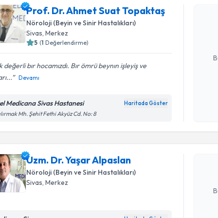
Prof. Dr.
Prof. Dr. Ahmet Suat Topaktaş
oluşturun. 
Nöroloji (Beyin ve Sinir Hastalıkları)
hazırlandığ
Sivas
, Merkez
5
(
1
Değerlendirme)
E-posta Ad
B
 değerli bır hocamızdı. Bır ömrü beynın işleyiş ve
rı...
Devamı
Kişisel
okudum
el Medicana Sivas Hastanesi
Haritada Göster
Randevu T
işlenm
ılırmak Mh. Şehit Fethi Akyüz Cd. No: 8
Uzm. Dr. 
Size bu uzm
Uzm. Dr. Yaşar Alpaslan
hazırlandığ
Nöroloji (Beyin ve Sinir Hastalıkları)
E-posta Ad
Sivas
, Merkez
B