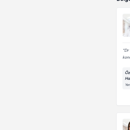
Baş Ağrısı
Manyetik alan tedavisi
Dr.
(magnetoterapi)
Bel Fıtığı
Migrende botoks uygulaması
Beyin Kireçlenmesi
Mri değerlendirme
Çocuklarda Baş Ağrısı
Poligrafi
Dr 
Demans
konu
EMG (Elektromiyografi )
Öz
Felç (İnme)
Ha
Yen
Karotis