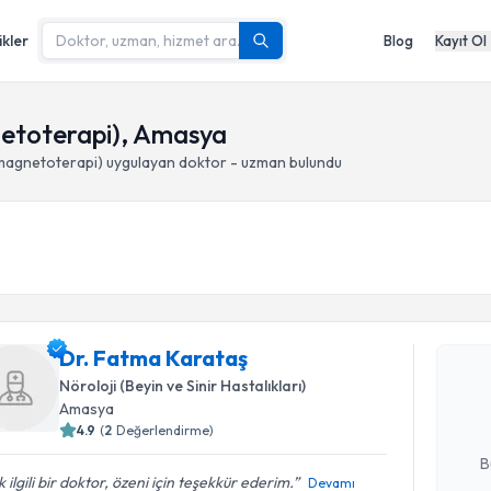
ikler
Blog
Kayıt Ol
netoterapi), Amasya
(magnetoterapi)
uygulayan doktor - uzman bulundu
Randevu T
Dr. Fatma
Dr. Fatma Karataş
bu uzmandan
Nöroloji (Beyin ve Sinir Hastalıkları)
posta ile bi
Amasya
4.9
(
2
Değerlendirme)
E-posta Ad
B
 ilgili bir doktor, özeni için teşekkür ederim.
Devamı