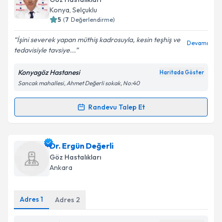
takvim hazırlandığında e-posta ile bilgilendireceğiz.
Konya
, Selçuklu
5
(
7
Değerlendirme)
E-posta Adresiniz
İşini severek yapan müthiş kadrosuyla, kesin teşhiş ve
Devamı
tedavisiyle tavsiye...
Konyagöz Hastanesi
Haritada Göster
Kişisel verilerimin işlenmesine ilişkin
Aydınlatma
Sancak mahallesi, Ahmet Değerli sokak, No:40
Metni
'ni okudum ve kişisel verilerimin belirtilen
kapsamda işlenmesini kabul ediyorum.
Randevu Talep Et
Randevu Takvimi Talebi
Takvim Talebini Gönder
Op. Dr. Fikret Uçar
için randevu takvimi talebi
Dr. Ergün Değerli
oluşturun. Size bu uzmandan randevu almanız için bir
Göz Hastalıkları
takvim hazırlandığında e-posta ile bilgilendireceğiz.
Ankara
E-posta Adresiniz
Adres
1
Adres
2