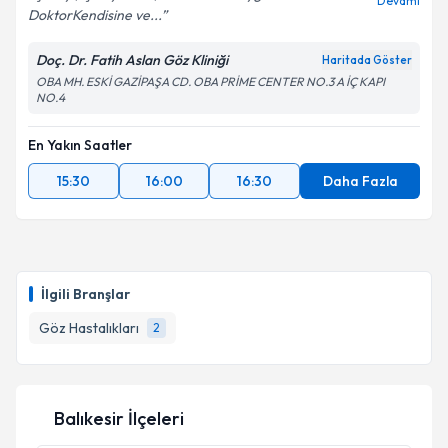
Devamı
DoktorKendisine ve...
Doç. Dr. Fatih Aslan Göz Kliniği
Kişisel verilerimin işlenmesine ilişkin
Aydınlatma
Haritada Göster
Metni
'ni okudum ve kişisel verilerimin belirtilen
OBA MH. ESKİ GAZİPAŞA CD. OBA PRİME CENTER NO.3 A İÇ KAPI
NO.4
kapsamda işlenmesini kabul ediyorum.
En Yakın Saatler
Takvim Talebini Gönder
15:30
16:00
16:30
Daha Fazla
İlgili Branşlar
Göz Hastalıkları
2
Balıkesir İlçeleri