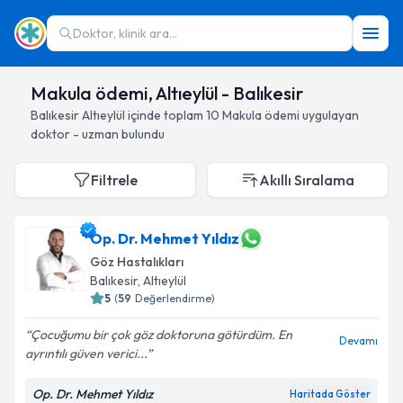
Doktor, klinik ara...
Makula ödemi, Altıeylül - Balıkesir
Balıkesir
Altıeylül
içinde toplam
10
Makula ödemi
uygulayan
doktor - uzman bulundu
Filtrele
Akıllı Sıralama
Op. Dr. Mehmet Yıldız
Göz Hastalıkları
Balıkesir
, Altıeylül
5
(
59
Değerlendirme)
Çocuğumu bir çok göz doktoruna götürdüm. En
Devamı
ayrıntılı güven verici...
Op. Dr. Mehmet Yıldız
Haritada Göster