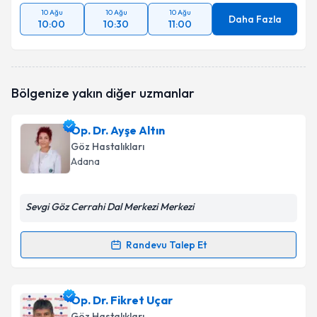
10 Ağu
10 Ağu
10 Ağu
Daha Fazla
10:00
10:30
11:00
Bölgenize yakın diğer uzmanlar
Op. Dr. Ayşe Altın
Göz Hastalıkları
Adana
Sevgi Göz Cerrahi Dal Merkezi Merkezi
Randevu Talep Et
Randevu Takvimi Talebi
Op. Dr. Ayşe Altın
için randevu takvimi talebi
Op. Dr. Fikret Uçar
oluşturun. Size bu uzmandan randevu almanız için bir
Göz Hastalıkları