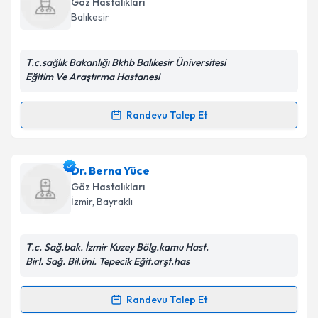
Göz Hastalıkları
takvim hazırlandığında e-posta ile bilgilendireceğiz.
Balıkesir
E-posta Adresiniz
T.c.sağlık Bakanlığı Bkhb Balıkesir Üniversitesi
Eğitim Ve Araştırma Hastanesi
Kişisel verilerimin işlenmesine ilişkin
Aydınlatma
Randevu Talep Et
Randevu Takvimi Talebi
Metni
'ni okudum ve kişisel verilerimin belirtilen
kapsamda işlenmesini kabul ediyorum.
Prof. Dr. Cenap Güler
için randevu takvimi talebi
Dr. Berna Yüce
oluşturun. Size bu uzmandan randevu almanız için bir
Takvim Talebini Gönder
Göz Hastalıkları
takvim hazırlandığında e-posta ile bilgilendireceğiz.
İzmir
, Bayraklı
E-posta Adresiniz
T.c. Sağ.bak. İzmir Kuzey Bölg.kamu Hast.
Birl. Sağ. Bil.üni. Tepecik Eğit.arşt.has
Kişisel verilerimin işlenmesine ilişkin
Aydınlatma
Randevu Talep Et
Randevu Takvimi Talebi
Metni
'ni okudum ve kişisel verilerimin belirtilen