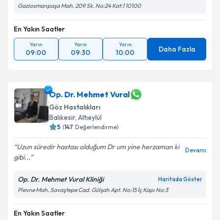
Gaziosmanpaşa Mah. 209 Sk. No:24 Kat:1 10100
En Yakın Saatler
Yarın
Yarın
Yarın
Daha Fazla
09:00
09:30
10:00
Op. Dr. Mehmet Vural
Göz Hastalıkları
Balıkesir
, Altıeylül
5
(
147
Değerlendirme)
Uzun süredir hastası olduğum Dr um yine herzaman ki
Devamı
gibi...
Op. Dr. Mehmet Vural Kliniği
Haritada Göster
Plevne Mah. Savaştepe Cad. Gülşah Apt. No:15 İç Kapı No:3
En Yakın Saatler