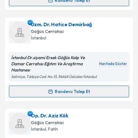
Randevu Talep Et
Randevu Takvimi Talebi
Prof. Dr. Altuğ Koşar
için randevu takvimi talebi
Uzm. Dr. Hatice Demirbağ
oluşturun. Size bu uzmandan randevu almanız için bir
Göğüs Cerrahisi
takvim hazırlandığında e-posta ile bilgilendireceğiz.
İstanbul
E-posta Adresiniz
İstanbul Dr.siyami Ersek Göğüs Kalp Ve
Damar Cerrahısı Eğıtım Ve Araştirma
Haritada Göster
Hastanesı
Selimiye, Tıbbiye Cad. No:13, 34668 Üsküdar/İstanbul
Kişisel verilerimin işlenmesine ilişkin
Aydınlatma
Metni
'ni okudum ve kişisel verilerimin belirtilen
kapsamda işlenmesini kabul ediyorum.
Randevu Talep Et
Randevu Takvimi Talebi
Takvim Talebini Gönder
Uzm. Dr. Hatice Demirbağ
için randevu takvimi
Op. Dr. Aziz Kök
talebi oluşturun. Size bu uzmandan randevu almanız
Göğüs Cerrahisi
için bir takvim hazırlandığında e-posta ile
İstanbul
, Fatih
bilgilendireceğiz.