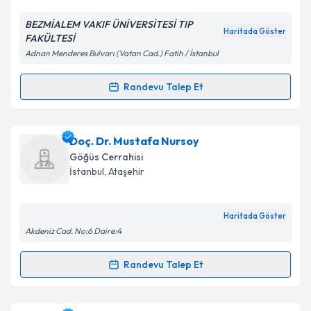
E-posta Adresiniz
BEZMİALEM VAKIF ÜNİVERSİTESİ TIP
Haritada Göster
FAKÜLTESİ
Adnan Menderes Bulvarı (Vatan Cad.) Fatih / İstanbul
Kişisel verilerimin işlenmesine ilişkin
Aydınlatma
Randevu Talep Et
Randevu Takvimi Talebi
Metni
'ni okudum ve kişisel verilerimin belirtilen
kapsamda işlenmesini kabul ediyorum.
Op. Dr. Aziz Kök
için randevu takvimi talebi oluşturun.
Doç. Dr. Mustafa Nursoy
Size bu uzmandan randevu almanız için bir takvim
Takvim Talebini Gönder
Göğüs Cerrahisi
hazırlandığında e-posta ile bilgilendireceğiz.
İstanbul
, Ataşehir
E-posta Adresiniz
Haritada Göster
Akdeniz Cad. No:6 Daire:4
Kişisel verilerimin işlenmesine ilişkin
Aydınlatma
Randevu Talep Et
Randevu Takvimi Talebi
Metni
'ni okudum ve kişisel verilerimin belirtilen
kapsamda işlenmesini kabul ediyorum.