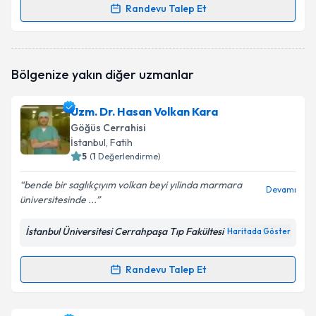
Randevu Talep Et
Randevu Takvimi Talebi
Op. Dr. Recep Ustaalioğlu
için randevu takvimi
Bölgenize yakın diğer uzmanlar
talebi oluşturun. Size bu uzmandan randevu almanız
için bir takvim hazırlandığında e-posta ile
bilgilendireceğiz.
Uzm. Dr. Hasan Volkan Kara
Göğüs Cerrahisi
E-posta Adresiniz
İstanbul
, Fatih
5
(
1
Değerlendirme)
bende bir saglıkçıyım volkan beyi yılinda marmara
Devamı
üniversitesinde ...
Kişisel verilerimin işlenmesine ilişkin
Aydınlatma
Metni
'ni okudum ve kişisel verilerimin belirtilen
kapsamda işlenmesini kabul ediyorum.
İstanbul Üniversitesi Cerrahpaşa Tıp Fakültesi
Haritada Göster
Randevu Talep Et
Takvim Talebini Gönder
Randevu Takvimi Talebi