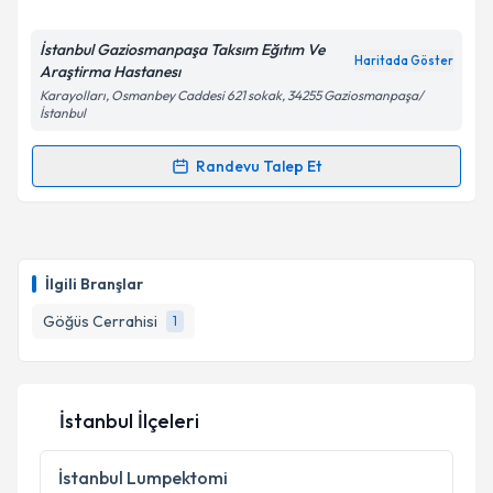
E-posta Adresiniz
İstanbul Gaziosmanpaşa Taksım Eğıtım Ve
Haritada Göster
Araştirma Hastanesı
Karayolları, Osmanbey Caddesi 621 sokak, 34255 Gaziosmanpaşa/
İstanbul
Kişisel verilerimin işlenmesine ilişkin
Aydınlatma
Metni
'ni okudum ve kişisel verilerimin belirtilen
Randevu Talep Et
kapsamda işlenmesini kabul ediyorum.
Randevu Takvimi Talebi
Takvim Talebini Gönder
Uzm. Dr. Bektaş Akpolat
için randevu takvimi talebi
oluşturun. Size bu uzmandan randevu almanız için bir
İlgili Branşlar
takvim hazırlandığında e-posta ile bilgilendireceğiz.
Göğüs Cerrahisi
1
E-posta Adresiniz
İstanbul İlçeleri
Kişisel verilerimin işlenmesine ilişkin
Aydınlatma
Metni
'ni okudum ve kişisel verilerimin belirtilen
İstanbul
Lumpektomi
kapsamda işlenmesini kabul ediyorum.