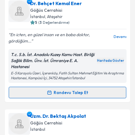
Doç. Dr. Mustafa Nursoy
için randevu takvimi talebi
Dr. Behçet Kemal Ener
oluşturun. Size bu uzmandan randevu almanız için bir
Takvim Talebini Gönder
Göğüs Cerrahisi
takvim hazırlandığında e-posta ile bilgilendireceğiz.
İstanbul
, Ataşehir
5
(
3
Değerlendirme)
E-posta Adresiniz
En icten, en güzel insan ve en baba doktor,
Devamı
gördüğüm...
T.c. S.b. İst. Anadolu Kuzey Kamu Hast. Birliği
Kişisel verilerimin işlenmesine ilişkin
Aydınlatma
Sağlık Bilim. Ünv. İst. Ümraniye E. A.
Haritada Göster
Metni
'ni okudum ve kişisel verilerimin belirtilen
Hastanesi
kapsamda işlenmesini kabul ediyorum.
E-5 Karayolu Üzeri, İçerenköy, Fatih Sultan Mehmet Eğitim Ve Araştırma
Hastanesi, Kampüsü İçi, 34752 Ataşehir/İstanbul
Takvim Talebini Gönder
Randevu Talep Et
Randevu Takvimi Talebi
Dr. Behçet Kemal Ener
için randevu takvimi talebi
Uzm. Dr. Bektaş Akpolat
oluşturun. Size bu uzmandan randevu almanız için bir
Göğüs Cerrahisi
takvim hazırlandığında e-posta ile bilgilendireceğiz.
İstanbul