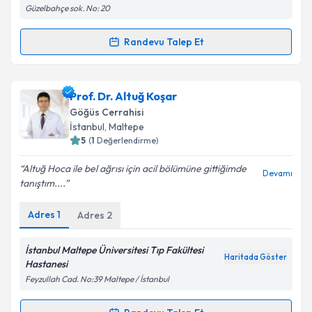
Güzelbahçe sok. No: 20
Metni
'ni okudum ve kişisel verilerimin belirtilen
kapsamda işlenmesini kabul ediyorum.
Randevu Talep Et
Randevu Takvimi Talebi
Takvim Talebini Gönder
Prof. Dr. Şükrü Dilege
için randevu takvimi talebi
Prof. Dr. Altuğ Koşar
oluşturun. Size bu uzmandan randevu almanız için bir
Göğüs Cerrahisi
takvim hazırlandığında e-posta ile bilgilendireceğiz.
İstanbul
, Maltepe
5
(
1
Değerlendirme)
E-posta Adresiniz
Altuğ Hoca ile bel ağrısı için acil bölümüne gittiğimde
Devamı
tanıştım....
Adres
1
Adres
2
Kişisel verilerimin işlenmesine ilişkin
Aydınlatma
Metni
'ni okudum ve kişisel verilerimin belirtilen
kapsamda işlenmesini kabul ediyorum.
İstanbul Maltepe Üniversitesi Tıp Fakültesi
Haritada Göster
Hastanesi
Feyzullah Cad. No:39 Maltepe / İstanbul
Takvim Talebini Gönder