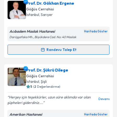
Uzm. Dr. Hasan Volkan Kara
için randevu takvimi
Prof. Dr. Gökhan Ergene
talebi oluşturun. Size bu uzmandan randevu almanız
Göğüs Cerrahisi
için bir takvim hazırlandığında e-posta ile
İstanbul
, Sarıyer
bilgilendireceğiz.
E-posta Adresiniz
Acıbadem Maslak Hastanesi
Haritada Göster
Darüşşafaka Mh., Büyükdere Cad. No: 40 Maslak
Randevu Talep Et
Randevu Takvimi Talebi
Kişisel verilerimin işlenmesine ilişkin
Aydınlatma
Metni
'ni okudum ve kişisel verilerimin belirtilen
kapsamda işlenmesini kabul ediyorum.
Prof. Dr. Gökhan Ergene
için randevu takvimi talebi
Prof. Dr. Şükrü Dilege
oluşturun. Size bu uzmandan randevu almanız için bir
Göğüs Cerrahisi
takvim hazırlandığında e-posta ile bilgilendireceğiz.
Takvim Talebini Gönder
İstanbul
, Şişli
5
(
2
Değerlendirme)
E-posta Adresiniz
Herşey için teşekkürler, uzun süre aklımda var olan
Devamı
şüpheleri giderdiniz....
Amerikan Hastanesi
Haritada Göster
Kişisel verilerimin işlenmesine ilişkin
Aydınlatma