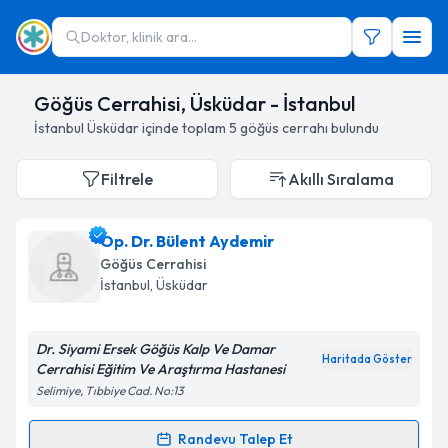
Doktor, klinik ara...
Göğüs Cerrahisi, Üsküdar - İstanbul
İstanbul
Üsküdar
içinde toplam
5
göğüs cerrahı
bulundu
Filtrele
Akıllı Sıralama
Op. Dr. Bülent Aydemir
Göğüs Cerrahisi
İstanbul
,
Üsküdar
Dr. Siyami Ersek Göğüs Kalp Ve Damar
Haritada Göster
Cerrahisi Eğitim Ve Araştırma Hastanesi
Selimiye, Tıbbiye Cad. No:13
Randevu Talep Et