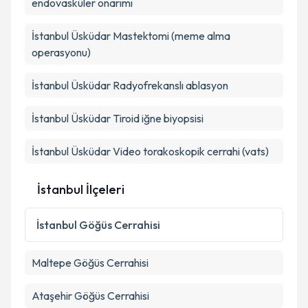
endovasküler onarımı
İstanbul Üsküdar Mastektomi (meme alma
operasyonu)
Kişisel verilerimin işlenmesine ilişkin
Aydınlatma
Metni
'ni okudum ve kişisel verilerimin belirtilen
İstanbul Üsküdar Radyofrekanslı ablasyon
kapsamda işlenmesini kabul ediyorum.
İstanbul Üsküdar Tiroid iğne biyopsisi
Takvim Talebini Gönder
İstanbul Üsküdar Video torakoskopik cerrahi (vats)
İstanbul İlçeleri
İstanbul
Göğüs Cerrahisi
Maltepe
Göğüs Cerrahisi
Ataşehir
Göğüs Cerrahisi