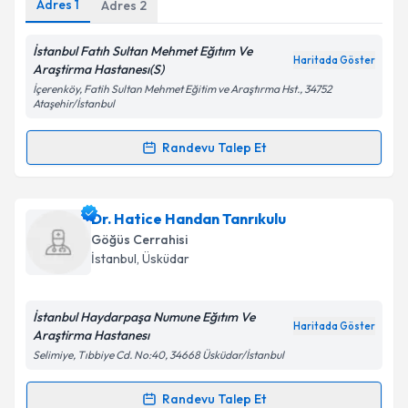
Adres
1
Adres
2
İstanbul Fatıh Sultan Mehmet Eğıtım Ve
Haritada Göster
Araştirma Hastanesı(S)
Kişisel verilerimin işlenmesine ilişkin
Aydınlatma
İçerenköy, Fatih Sultan Mehmet Eğitim ve Araştırma Hst., 34752
Metni
'ni okudum ve kişisel verilerimin belirtilen
Ataşehir/İstanbul
kapsamda işlenmesini kabul ediyorum.
Randevu Talep Et
Randevu Takvimi Talebi
Takvim Talebini Gönder
Dr. Candemir Köseoğlu
için randevu takvimi talebi
Dr. Hatice Handan Tanrıkulu
oluşturun. Size bu uzmandan randevu almanız için bir
Göğüs Cerrahisi
takvim hazırlandığında e-posta ile bilgilendireceğiz.
İstanbul
,
Üsküdar
E-posta Adresiniz
İstanbul Haydarpaşa Numune Eğıtım Ve
Haritada Göster
Araştirma Hastanesı
Selimiye, Tıbbiye Cd. No:40, 34668 Üsküdar/İstanbul
Kişisel verilerimin işlenmesine ilişkin
Aydınlatma
Metni
'ni okudum ve kişisel verilerimin belirtilen
Randevu Talep Et