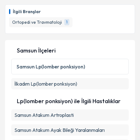
Op. Dr. İbrahim Hilmi Elmacıoğlu
için randevu
takvimi talebi oluşturun. Size bu uzmandan randevu
İlgili Branşlar
almanız için bir takvim hazırlandığında e-posta ile
bilgilendireceğiz.
Ortopedi ve Travmatoloji
1
E-posta Adresiniz
Samsun İlçeleri
Kişisel verilerimin işlenmesine ilişkin
Aydınlatma
Samsun
Lp(lomber ponksiyon)
Metni
'ni okudum ve kişisel verilerimin belirtilen
kapsamda işlenmesini kabul ediyorum.
İlkadım
Lp(lomber ponksiyon)
Takvim Talebini Gönder
Lp(lomber ponksiyon) ile İlgili Hastalıklar
Samsun Atakum Artroplasti
Samsun Atakum Ayak Bileği Yaralanmaları