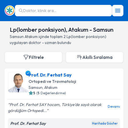
Doktor, klinik ara...
Lp(lomber ponksiyon), Atakum - Samsun
Samsun
Atakum
içinde toplam
2
Lp(lomber ponksiyon)
uygulayan doktor - uzman bulundu
Filtrele
Akıllı Sıralama
Prof. Dr. Ferhat Say
Ortopedi ve Travmatoloji
Samsun
, Atakum
5
(
5
Değerlendirme)
Prof. Dr. Ferhat SAY hocam, Türkiye'de sayılı olarak
Devamı
gördüğüm Ortopedi...
Prof. Dr. Ferhat Say
Haritada Göster