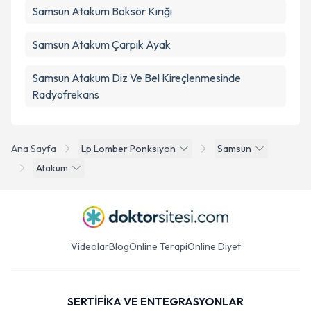
Samsun Atakum Boksör Kırığı
Samsun Atakum Çarpık Ayak
Samsun Atakum Diz Ve Bel Kireçlenmesinde
Radyofrekans
Ana Sayfa
Lp Lomber Ponksiyon
Samsun
Atakum
Videolar
Blog
Online Terapi
Online Diyet
SERTİFİKA VE ENTEGRASYONLAR