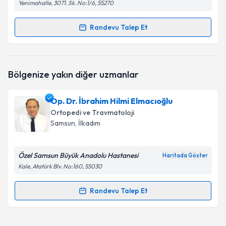
Yenimahalle, 3071. Sk. No:1/6, 55270
Randevu Talep Et
Randevu Takvimi Talebi
Prof. Dr. Ferhat Say
için randevu takvimi talebi
Bölgenize yakın diğer uzmanlar
oluşturun. Size bu uzmandan randevu almanız için bir
takvim hazırlandığında e-posta ile bilgilendireceğiz.
Op. Dr. İbrahim Hilmi Elmacıoğlu
E-posta Adresiniz
Ortopedi ve Travmatoloji
Samsun
, İlkadım
Özel Samsun Büyük Anadolu Hastanesi
Kişisel verilerimin işlenmesine ilişkin
Aydınlatma
Haritada Göster
Metni
'ni okudum ve kişisel verilerimin belirtilen
Kale, Atatürk Blv. No:160, 55030
kapsamda işlenmesini kabul ediyorum.
Randevu Talep Et
Randevu Takvimi Talebi
Takvim Talebini Gönder