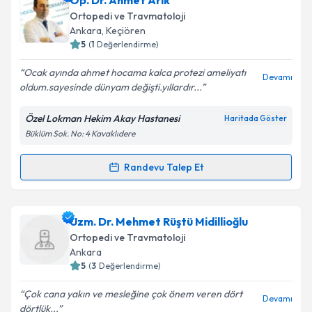
Op. Dr. Ahmet Arık
talebi oluşturun. Size bu uzmandan randevu almanız
Ortopedi ve Travmatoloji
için bir takvim hazırlandığında e-posta ile
Ankara
, Keçiören
bilgilendireceğiz.
5
(
1
Değerlendirme)
E-posta Adresiniz
Ocak ayında ahmet hocama kalca protezi ameliyatı
Devamı
oldum.sayesinde dünyam değişti.yıllardır...
Özel Lokman Hekim Akay Hastanesi
Haritada Göster
Büklüm Sok. No: 4 Kavaklıdere
Kişisel verilerimin işlenmesine ilişkin
Aydınlatma
Metni
'ni okudum ve kişisel verilerimin belirtilen
kapsamda işlenmesini kabul ediyorum.
Randevu Talep Et
Randevu Takvimi Talebi
Takvim Talebini Gönder
Op. Dr. Ahmet Arık
için randevu takvimi talebi
Uzm. Dr. Mehmet Rüştü Midillioğlu
oluşturun. Size bu uzmandan randevu almanız için bir
Ortopedi ve Travmatoloji
takvim hazırlandığında e-posta ile bilgilendireceğiz.
Ankara
5
(
3
Değerlendirme)
E-posta Adresiniz
Çok cana yakın ve mesleğine çok önem veren dört
Devamı
dörtlük...