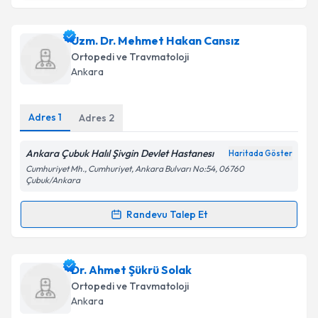
Prof. Dr. Bedii Şafak Güngör
için randevu takvimi
Uzm. Dr. Mehmet Hakan Cansız
talebi oluşturun. Size bu uzmandan randevu almanız
Ortopedi ve Travmatoloji
için bir takvim hazırlandığında e-posta ile
Ankara
bilgilendireceğiz.
E-posta Adresiniz
Adres
1
Adres
2
Ankara Çubuk Halıl Şivgin Devlet Hastanesı
Haritada Göster
Cumhuriyet Mh., Cumhuriyet, Ankara Bulvarı No:54, 06760
Kişisel verilerimin işlenmesine ilişkin
Aydınlatma
Çubuk/Ankara
Metni
'ni okudum ve kişisel verilerimin belirtilen
kapsamda işlenmesini kabul ediyorum.
Randevu Talep Et
Randevu Takvimi Talebi
Takvim Talebini Gönder
Uzm. Dr. Mehmet Hakan Cansız
için randevu
Dr. Ahmet Şükrü Solak
takvimi talebi oluşturun. Size bu uzmandan randevu
Ortopedi ve Travmatoloji
almanız için bir takvim hazırlandığında e-posta ile
Ankara
bilgilendireceğiz.