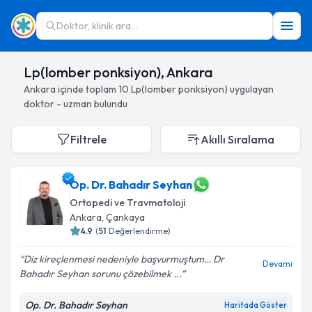
Doktor, klinik ara...
Lp(lomber ponksiyon), Ankara
Ankara
içinde toplam
10
Lp(lomber ponksiyon)
uygulayan
doktor - uzman bulundu
Filtrele
Akıllı Sıralama
Op. Dr. Bahadır Seyhan
Ortopedi ve Travmatoloji
Ankara
, Çankaya
4.9
(
51
Değerlendirme)
Diz kireçlenmesi nedeniyle başvurmuştum… Dr
Devamı
Bahadır Seyhan sorunu çözebilmek ...
Op. Dr. Bahadır Seyhan
Haritada Göster