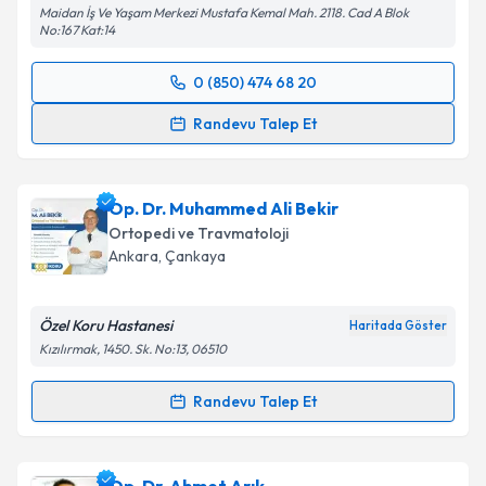
Maidan İş Ve Yaşam Merkezi Mustafa Kemal Mah. 2118. Cad A Blok
No:167 Kat:14
0 (850) 474 68 20
Randevu Takvimi Talebi
Randevu Talep Et
Op. Dr. Bahadır Seyhan
için randevu takvimi talebi
oluşturun. Size bu uzmandan randevu almanız için bir
Op. Dr. Muhammed Ali Bekir
takvim hazırlandığında e-posta ile bilgilendireceğiz.
Ortopedi ve Travmatoloji
E-posta Adresiniz
Ankara
, Çankaya
Özel Koru Hastanesi
Haritada Göster
Kızılırmak, 1450. Sk. No:13, 06510
Kişisel verilerimin işlenmesine ilişkin
Aydınlatma
Metni
'ni okudum ve kişisel verilerimin belirtilen
Randevu Talep Et
kapsamda işlenmesini kabul ediyorum.
Randevu Takvimi Talebi
Takvim Talebini Gönder
Op. Dr. Muhammed Ali Bekir
için randevu takvimi