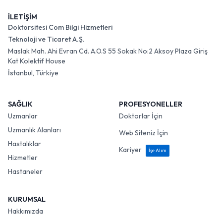
İLETİŞİM
Doktorsitesi Com Bilgi Hizmetleri
Teknoloji ve Ticaret A.Ş.
Maslak Mah. Ahi Evran Cd. A.O.S 55 Sokak No:2 Aksoy Plaza Giriş
Kat Kolektif House
İstanbul, Türkiye
SAĞLIK
PROFESYONELLER
Uzmanlar
Doktorlar İçin
Uzmanlık Alanları
Web Siteniz İçin
Hastalıklar
Kariyer
İşe Alım
Hizmetler
Hastaneler
KURUMSAL
Hakkımızda