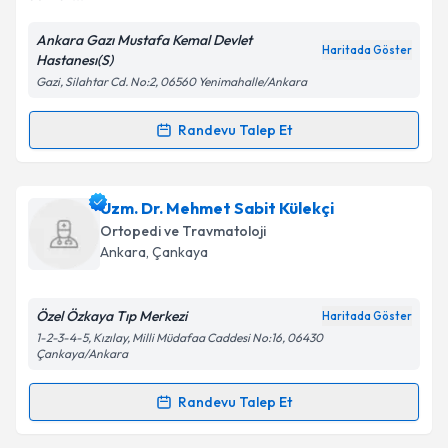
Ankara Gazı Mustafa Kemal Devlet
Kişisel verilerimin işlenmesine ilişkin
Aydınlatma
Haritada Göster
Hastanesı(S)
Metni
'ni okudum ve kişisel verilerimin belirtilen
Gazi, Silahtar Cd. No:2, 06560 Yenimahalle/Ankara
kapsamda işlenmesini kabul ediyorum.
Randevu Talep Et
Randevu Takvimi Talebi
Takvim Talebini Gönder
Uzm. Dr. Mehmet Rüştü Midillioğlu
için randevu
Uzm. Dr. Mehmet Sabit Külekçi
takvimi talebi oluşturun. Size bu uzmandan randevu
Ortopedi ve Travmatoloji
almanız için bir takvim hazırlandığında e-posta ile
Ankara
, Çankaya
bilgilendireceğiz.
E-posta Adresiniz
Özel Özkaya Tıp Merkezi
Haritada Göster
1-2-3-4-5, Kızılay, Milli Müdafaa Caddesi No:16, 06430
Çankaya/Ankara
Randevu Talep Et
Kişisel verilerimin işlenmesine ilişkin
Aydınlatma
Randevu Takvimi Talebi
Metni
'ni okudum ve kişisel verilerimin belirtilen
kapsamda işlenmesini kabul ediyorum.