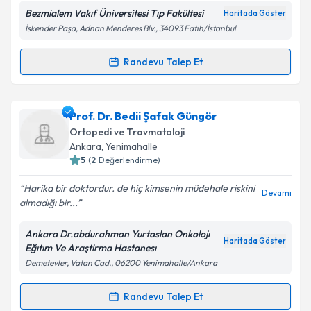
Bezmialem Vakıf Üniversitesi Tıp Fakültesi
Haritada Göster
İskender Paşa, Adnan Menderes Blv., 34093 Fatih/İstanbul
Kişisel verilerimin işlenmesine ilişkin
Aydınlatma
Randevu Talep Et
Randevu Takvimi Talebi
Metni
'ni okudum ve kişisel verilerimin belirtilen
kapsamda işlenmesini kabul ediyorum.
Uzm. Dr. Yaser Bekri
için randevu takvimi talebi
Prof. Dr. Bedii Şafak Güngör
oluşturun. Size bu uzmandan randevu almanız için bir
Takvim Talebini Gönder
Ortopedi ve Travmatoloji
takvim hazırlandığında e-posta ile bilgilendireceğiz.
Ankara
, Yenimahalle
5
(
2
Değerlendirme)
E-posta Adresiniz
Harika bir doktordur. de hiç kimsenin müdehale riskini
Devamı
almadığı bir...
Ankara Dr.abdurahman Yurtaslan Onkolojı
Kişisel verilerimin işlenmesine ilişkin
Aydınlatma
Haritada Göster
Eğıtım Ve Araştirma Hastanesı
Metni
'ni okudum ve kişisel verilerimin belirtilen
Demetevler, Vatan Cad., 06200 Yenimahalle/Ankara
kapsamda işlenmesini kabul ediyorum.
Randevu Talep Et
Randevu Takvimi Talebi
Takvim Talebini Gönder