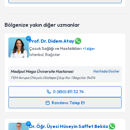
Randevu Takvimi Talebi
Uzm. Dr. Yeşim Kara
için randevu takvimi talebi
Bölgenize yakın diğer uzmanlar
oluşturun. Size bu uzmandan randevu almanız için bir
takvim hazırlandığında e-posta ile bilgilendireceğiz.
Prof. Dr. Didem Atay
E-posta Adresiniz
Çocuk Sağlığı ve Hastalıkları
+
1
diğer
İstanbul
, Bağcılar
Medipol Mega Üniversite Hastanesi
Kişisel verilerimin işlenmesine ilişkin
Aydınlatma
Haritada Göster
Metni
'ni okudum ve kişisel verilerimin belirtilen
TEM Avrupa Otoyolu Göztepe Çıkışı No: 1 Bagcilar 34214
kapsamda işlenmesini kabul ediyorum.
0 (850) 811 32 74
Randevu Takvimi Talebi
Takvim Talebini Gönder
Randevu Talep Et
Prof. Dr. Didem Atay
için randevu takvimi talebi
oluşturun. Size bu uzmandan randevu almanız için bir
takvim hazırlandığında e-posta ile bilgilendireceğiz.
Dr. Öğr. Üyesi Hüseyin Saffet Beköz