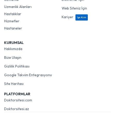
Uzmanlar
Doktorlar İçin
Uzmanlık Alanları
Web Siteniz İçin
Hastalıklar
Kariyer
İşe Alım
Hizmetler
Hastaneler
KURUMSAL
Hakkımızda
Bize Ulaşın
Gizlilik Politikası
Google Takvim Entegrasyonu
Site Haritası
PLATFORMLAR
Doktorsitesi.com
Doktorsitesi.az