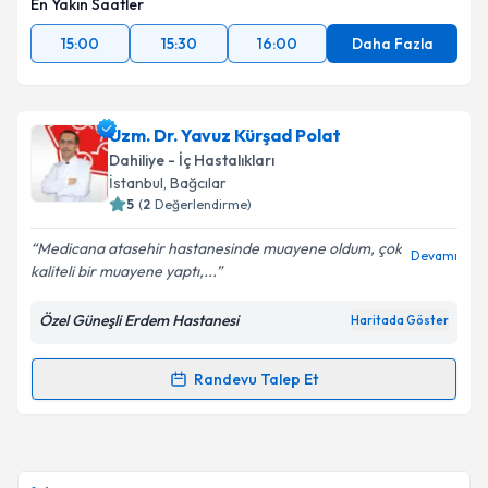
En Yakın Saatler
kapsamda işlenmesini kabul ediyorum.
15:00
15:30
16:00
Daha Fazla
Takvim Talebini Gönder
Uzm. Dr. Yavuz Kürşad Polat
Dahiliye - İç Hastalıkları
İstanbul
, Bağcılar
5
(
2
Değerlendirme)
Medicana atasehir hastanesinde muayene oldum, çok
Devamı
kaliteli bir muayene yaptı,...
Özel Güneşli Erdem Hastanesi
Haritada Göster
Randevu Talep Et
Randevu Takvimi Talebi
Uzm. Dr. Yavuz Kürşad Polat
için randevu takvimi