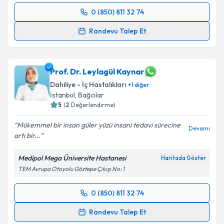
Metni
'ni okudum ve kişisel verilerimin belirtilen
0 (850) 811 32 74
kapsamda işlenmesini kabul ediyorum.
Randevu Takvimi Talebi
Randevu Talep Et
Takvim Talebini Gönder
Prof. Dr. Seniye Sema Anak
için randevu takvimi
talebi oluşturun. Size bu uzmandan randevu almanız
için bir takvim hazırlandığında e-posta ile
Prof. Dr. Leylagül Kaynar
bilgilendireceğiz.
Dahiliye - İç Hastalıkları
+
1
diğer
İstanbul
, Bağcılar
E-posta Adresiniz
5
(
2
Değerlendirme)
Mükemmel bir insan güler yüzü insani tedavi sürecine
Devamı
artı bir...
Kişisel verilerimin işlenmesine ilişkin
Aydınlatma
Medipol Mega Üniversite Hastanesi
Haritada Göster
Metni
'ni okudum ve kişisel verilerimin belirtilen
TEM Avrupa Otoyolu Göztepe Çıkışı No: 1
kapsamda işlenmesini kabul ediyorum.
0 (850) 811 32 74
Randevu Takvimi Talebi
Takvim Talebini Gönder
Randevu Talep Et