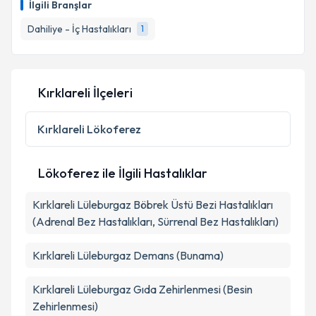
talebi oluşturun. Size bu uzmandan randevu almanız
İlgili Branşlar
için bir takvim hazırlandığında e-posta ile
bilgilendireceğiz.
Dahiliye - İç Hastalıkları
1
E-posta Adresiniz
Kırklareli İlçeleri
Kişisel verilerimin işlenmesine ilişkin
Aydınlatma
Kırklareli
Lökoferez
Metni
'ni okudum ve kişisel verilerimin belirtilen
kapsamda işlenmesini kabul ediyorum.
Lökoferez ile İlgili Hastalıklar
Takvim Talebini Gönder
Kırklareli Lüleburgaz Böbrek Üstü Bezi Hastalıkları
(Adrenal Bez Hastalıkları, Sürrenal Bez Hastalıkları)
Kırklareli Lüleburgaz Demans (Bunama)
Kırklareli Lüleburgaz Gıda Zehirlenmesi (Besin
Zehirlenmesi)