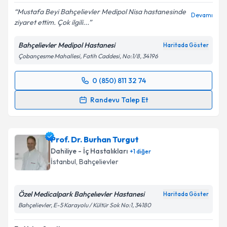
Mustafa Beyi Bahçelievler Medipol Nisa hastanesinde
Devamı
ziyaret ettim. Çok ilgili...
Bahçelievler Medipol Hastanesi
Haritada Göster
Çobançesme Mahallesi, Fatih Caddesi, No:1/8, 34196
0 (850) 811 32 74
Randevu Takvimi Talebi
Randevu Talep Et
Uzm. Dr. Mustafa Bilgi
için randevu takvimi talebi
oluşturun. Size bu uzmandan randevu almanız için bir
Prof. Dr. Burhan Turgut
takvim hazırlandığında e-posta ile bilgilendireceğiz.
Dahiliye - İç Hastalıkları
+
1
diğer
E-posta Adresiniz
İstanbul
, Bahçelievler
Özel Medicalpark Bahçelıevler Hastanesi
Haritada Göster
Bahçelievler, E-5 Karayolu / Kültür Sok No:1, 34180
Kişisel verilerimin işlenmesine ilişkin
Aydınlatma
Metni
'ni okudum ve kişisel verilerimin belirtilen