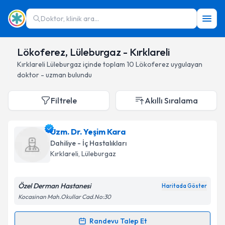
Doktor, klinik ara...
Lökoferez, Lüleburgaz - Kırklareli
Kırklareli
Lüleburgaz
içinde toplam
10
Lökoferez
uygulayan
doktor - uzman bulundu
Filtrele
Akıllı Sıralama
Uzm. Dr. Yeşim Kara
Dahiliye - İç Hastalıkları
Kırklareli
, Lüleburgaz
Özel Derman Hastanesi
Haritada Göster
Kocasinan Mah.Okullar Cad.No:30
Randevu Talep Et