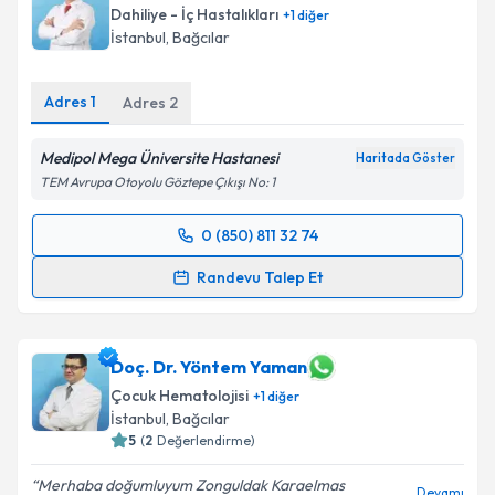
Dahiliye - İç Hastalıkları
+
1
diğer
E-posta Adresiniz
İstanbul
, Bağcılar
Adres
1
Adres
2
Kişisel verilerimin işlenmesine ilişkin
Aydınlatma
Medipol Mega Üniversite Hastanesi
Metni
'ni okudum ve kişisel verilerimin belirtilen
Haritada Göster
kapsamda işlenmesini kabul ediyorum.
TEM Avrupa Otoyolu Göztepe Çıkışı No: 1
0 (850) 811 32 74
Randevu Takvimi Talebi
Takvim Talebini Gönder
Randevu Talep Et
Dr. Öğr. Üyesi Hüseyin Saffet Beköz
için randevu
takvimi talebi oluşturun. Size bu uzmandan randevu
almanız için bir takvim hazırlandığında e-posta ile
Doç. Dr. Yöntem Yaman
bilgilendireceğiz.
Çocuk Hematolojisi
+
1
diğer
İstanbul
, Bağcılar
E-posta Adresiniz
5
(
2
Değerlendirme)
Merhaba doğumluyum Zonguldak Karaelmas
Devamı