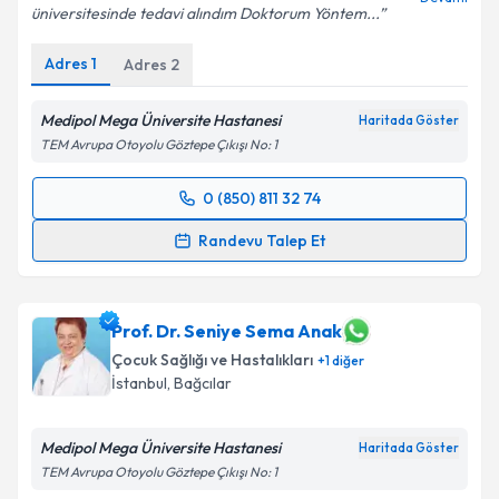
üniversitesinde tedavi alındım Doktorum Yöntem...
Kişisel verilerimin işlenmesine ilişkin
Aydınlatma
Adres
1
Adres
2
Metni
'ni okudum ve kişisel verilerimin belirtilen
kapsamda işlenmesini kabul ediyorum.
Medipol Mega Üniversite Hastanesi
Haritada Göster
TEM Avrupa Otoyolu Göztepe Çıkışı No: 1
Takvim Talebini Gönder
0 (850) 811 32 74
Randevu Takvimi Talebi
Randevu Talep Et
Doç. Dr. Yöntem Yaman
için randevu takvimi talebi
oluşturun. Size bu uzmandan randevu almanız için bir
takvim hazırlandığında e-posta ile bilgilendireceğiz.
Prof. Dr. Seniye Sema Anak
Çocuk Sağlığı ve Hastalıkları
+
1
diğer
E-posta Adresiniz
İstanbul
, Bağcılar
Medipol Mega Üniversite Hastanesi
Haritada Göster
TEM Avrupa Otoyolu Göztepe Çıkışı No: 1
Kişisel verilerimin işlenmesine ilişkin
Aydınlatma