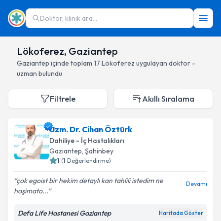
Doktor, klinik ara...
Lökoferez, Gaziantep
Gaziantep
içinde toplam
17
Lökoferez
uygulayan doktor -
uzman bulundu
Filtrele
Akıllı Sıralama
Uzm. Dr. Cihan Öztürk
Dahiliye - İç Hastalıkları
Gaziantep
, Şahinbey
1
(
1
Değerlendirme)
çok egoist bir hekim detaylı kan tahlili istedim ne
Devamı
haşimato...
Defa Life Hastanesi Gaziantep
Haritada Göster