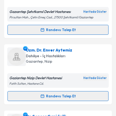
E-posta Adresiniz
Gazıantep Şehıtkamıl Devlet Hastanesı
Haritada Göster
Pirsultan Mah., Çetin Emeç Cad., 27500 Şehitkamil/Gaziantep
Randevu Talep Et
Randevu Takvimi Talebi
Kişisel verilerimin işlenmesine ilişkin
Aydınlatma
Metni
'ni okudum ve kişisel verilerimin belirtilen
kapsamda işlenmesini kabul ediyorum.
Dr. Ömer Aykut
için randevu takvimi talebi oluşturun.
Uzm. Dr. Enver Aytemiz
Size bu uzmandan randevu almanız için bir takvim
Dahiliye - İç Hastalıkları
hazırlandığında e-posta ile bilgilendireceğiz.
Takvim Talebini Gönder
Gaziantep
, Nizip
E-posta Adresiniz
Gaziantep Nizip Devlet Hastanesi
Haritada Göster
Fatih Sultan, Hastane Cd.
Kişisel verilerimin işlenmesine ilişkin
Aydınlatma
Randevu Talep Et
Randevu Takvimi Talebi
Metni
'ni okudum ve kişisel verilerimin belirtilen
kapsamda işlenmesini kabul ediyorum.
Uzm. Dr. Enver Aytemiz
için randevu takvimi talebi