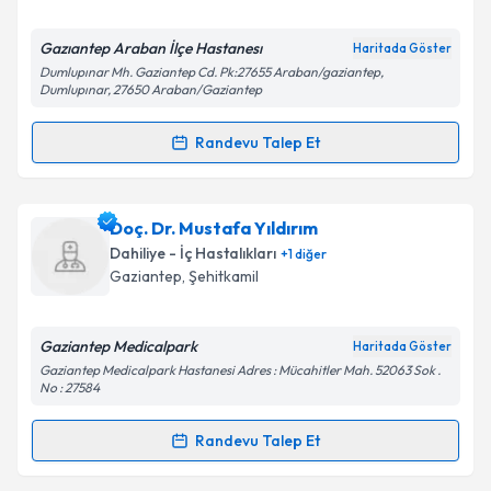
E-posta Adresiniz
Gazıantep Araban İlçe Hastanesı
Haritada Göster
Dumlupınar Mh. Gaziantep Cd. Pk:27655 Araban/gaziantep,
Dumlupınar, 27650 Araban/Gaziantep
Kişisel verilerimin işlenmesine ilişkin
Aydınlatma
Randevu Talep Et
Metni
'ni okudum ve kişisel verilerimin belirtilen
Randevu Takvimi Talebi
kapsamda işlenmesini kabul ediyorum.
Dr. Esen Saba Sağırkaya
için randevu takvimi talebi
Doç. Dr. Mustafa Yıldırım
Takvim Talebini Gönder
oluşturun. Size bu uzmandan randevu almanız için bir
Dahiliye - İç Hastalıkları
+
1
diğer
takvim hazırlandığında e-posta ile bilgilendireceğiz.
Gaziantep
, Şehitkamil
E-posta Adresiniz
Gaziantep Medicalpark
Haritada Göster
Gaziantep Medicalpark Hastanesi Adres : Mücahitler Mah. 52063 Sok .
No : 27584
Kişisel verilerimin işlenmesine ilişkin
Aydınlatma
Randevu Talep Et
Metni
'ni okudum ve kişisel verilerimin belirtilen
Randevu Takvimi Talebi
kapsamda işlenmesini kabul ediyorum.