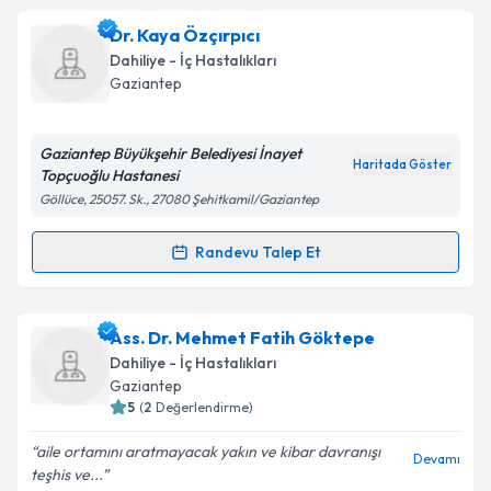
Doç. Dr. Mustafa Yıldırım
için randevu takvimi talebi
Dr. Kaya Özçırpıcı
Takvim Talebini Gönder
oluşturun. Size bu uzmandan randevu almanız için bir
Dahiliye - İç Hastalıkları
takvim hazırlandığında e-posta ile bilgilendireceğiz.
Gaziantep
E-posta Adresiniz
Gaziantep Büyükşehir Belediyesi İnayet
Haritada Göster
Topçuoğlu Hastanesi
Göllüce, 25057. Sk., 27080 Şehitkamil/Gaziantep
Kişisel verilerimin işlenmesine ilişkin
Aydınlatma
Metni
'ni okudum ve kişisel verilerimin belirtilen
Randevu Talep Et
Randevu Takvimi Talebi
kapsamda işlenmesini kabul ediyorum.
Dr. Kaya Özçırpıcı
için randevu takvimi talebi
Ass. Dr. Mehmet Fatih Göktepe
Takvim Talebini Gönder
oluşturun. Size bu uzmandan randevu almanız için bir
Dahiliye - İç Hastalıkları
takvim hazırlandığında e-posta ile bilgilendireceğiz.
Gaziantep
5
(
2
Değerlendirme)
E-posta Adresiniz
aile ortamını aratmayacak yakın ve kibar davranışı
Devamı
teşhis ve...