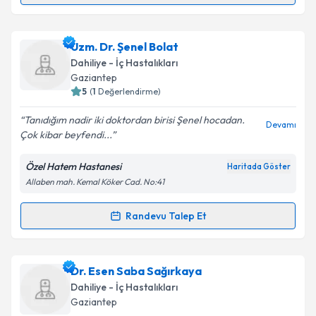
Takvim Talebini Gönder
Prof. Dr. Alper Sevinç
için randevu takvimi talebi
Uzm. Dr. Şenel Bolat
oluşturun. Size bu uzmandan randevu almanız için bir
Dahiliye - İç Hastalıkları
takvim hazırlandığında e-posta ile bilgilendireceğiz.
Gaziantep
5
(
1
Değerlendirme)
E-posta Adresiniz
Tanıdığım nadir iki doktordan birisi Şenel hocadan.
Devamı
Çok kibar beyfendi...
Özel Hatem Hastanesi
Haritada Göster
Kişisel verilerimin işlenmesine ilişkin
Aydınlatma
Allaben mah. Kemal Köker Cad. No:41
Metni
'ni okudum ve kişisel verilerimin belirtilen
kapsamda işlenmesini kabul ediyorum.
Randevu Talep Et
Randevu Takvimi Talebi
Takvim Talebini Gönder
Uzm. Dr. Şenel Bolat
için randevu takvimi talebi
Dr. Esen Saba Sağırkaya
oluşturun. Size bu uzmandan randevu almanız için bir
Dahiliye - İç Hastalıkları
takvim hazırlandığında e-posta ile bilgilendireceğiz.
Gaziantep