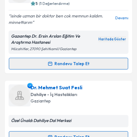
5
(
1
Değerlendirme)
E-posta Adresiniz
isinde uzman bir doktor ben cok memnun kaldım.
Devamı
minnettarım
Gazıantep Dr. Ersin Arslan Eğitim Ve
Kişisel verilerimin işlenmesine ilişkin
Aydınlatma
Haritada Göster
Araştırma Hastanesi
Metni
'ni okudum ve kişisel verilerimin belirtilen
Mücahitler, 27090 Şehitkamil/Gaziantep
kapsamda işlenmesini kabul ediyorum.
Randevu Talep Et
Randevu Takvimi Talebi
Takvim Talebini Gönder
Dr. Ramazan Erdem Er
için randevu takvimi talebi
Dr. Mehmet Suat Fesli
oluşturun. Size bu uzmandan randevu almanız için bir
Dahiliye - İç Hastalıkları
takvim hazırlandığında e-posta ile bilgilendireceğiz.
Gaziantep
E-posta Adresiniz
Özel Ünaldı Dahiliye Dal Merkezi