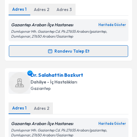
Adres
1
Adres
2
Adres
3
Kişisel verilerimin işlenmesine ilişkin
Aydınlatma
Metni
'ni okudum ve kişisel verilerimin belirtilen
kapsamda işlenmesini kabul ediyorum.
Gazıantep Araban İlçe Hastanesı
Haritada Göster
Dumlupınar Mh. Gaziantep Cd. Pk:27655 Araban/gaziantep,
Dumlupınar, 27650 Araban/Gaziantep
Takvim Talebini Gönder
Randevu Talep Et
Randevu Takvimi Talebi
Ass. Dr. Mehmet Fatih Göktepe
için randevu
Dr. Salahattin Bozkurt
takvimi talebi oluşturun. Size bu uzmandan randevu
Dahiliye - İç Hastalıkları
almanız için bir takvim hazırlandığında e-posta ile
Gaziantep
bilgilendireceğiz.
E-posta Adresiniz
Adres
1
Adres
2
Gazıantep Araban İlçe Hastanesı
Haritada Göster
Dumlupınar Mh. Gaziantep Cd. Pk:27655 Araban/gaziantep,
Kişisel verilerimin işlenmesine ilişkin
Aydınlatma
Dumlupınar, 27650 Araban/Gaziantep