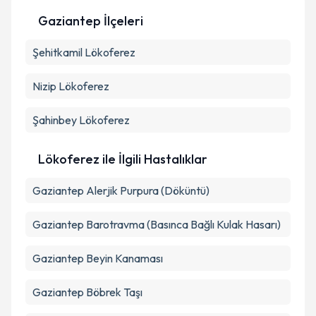
Gaziantep İlçeleri
Kişisel verilerimin işlenmesine ilişkin
Aydınlatma
Şehitkamil
Metni
Lökoferez
'ni okudum ve kişisel verilerimin belirtilen
kapsamda işlenmesini kabul ediyorum.
Nizip
Lökoferez
Takvim Talebini Gönder
Şahinbey
Lökoferez
Lökoferez ile İlgili Hastalıklar
Gaziantep Alerjik Purpura (Döküntü)
Gaziantep Barotravma (Basınca Bağlı Kulak Hasarı)
Gaziantep Beyin Kanaması
Gaziantep Böbrek Taşı