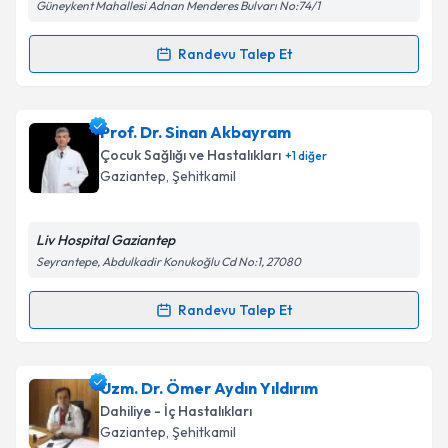
Güneykent Mahallesi Adnan Menderes Bulvarı No:74/1
Randevu Talep Et
Randevu Takvimi Talebi
Uzm. Dr. Cihan Öztürk
için randevu takvimi talebi
Prof. Dr. Sinan Akbayram
oluşturun. Size bu uzmandan randevu almanız için bir
Çocuk Sağlığı ve Hastalıkları
+
1
diğer
takvim hazırlandığında e-posta ile bilgilendireceğiz.
Gaziantep
, Şehitkamil
E-posta Adresiniz
Liv Hospital Gaziantep
Seyrantepe, Abdulkadir Konukoğlu Cd No:1, 27080
Kişisel verilerimin işlenmesine ilişkin
Aydınlatma
Randevu Talep Et
Randevu Takvimi Talebi
Metni
'ni okudum ve kişisel verilerimin belirtilen
kapsamda işlenmesini kabul ediyorum.
Prof. Dr. Sinan Akbayram
için randevu takvimi
Uzm. Dr. Ömer Aydın Yıldırım
talebi oluşturun. Size bu uzmandan randevu almanız
Takvim Talebini Gönder
Dahiliye - İç Hastalıkları
için bir takvim hazırlandığında e-posta ile
Gaziantep
, Şehitkamil
bilgilendireceğiz.