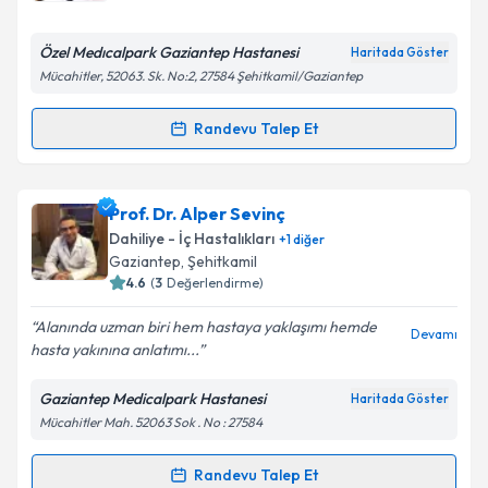
E-posta Adresiniz
Özel Medıcalpark Gaziantep Hastanesi
Haritada Göster
Mücahitler, 52063. Sk. No:2, 27584 Şehitkamil/Gaziantep
Randevu Talep Et
Randevu Takvimi Talebi
Kişisel verilerimin işlenmesine ilişkin
Aydınlatma
Metni
'ni okudum ve kişisel verilerimin belirtilen
kapsamda işlenmesini kabul ediyorum.
Uzm. Dr. Ömer Aydın Yıldırım
için randevu takvimi
Prof. Dr. Alper Sevinç
talebi oluşturun. Size bu uzmandan randevu almanız
Dahiliye - İç Hastalıkları
+
1
diğer
için bir takvim hazırlandığında e-posta ile
Takvim Talebini Gönder
Gaziantep
, Şehitkamil
bilgilendireceğiz.
4.6
(
3
Değerlendirme)
E-posta Adresiniz
Alanında uzman biri hem hastaya yaklaşımı hemde
Devamı
hasta yakınına anlatımı...
Gaziantep Medicalpark Hastanesi
Haritada Göster
Mücahitler Mah. 52063 Sok . No : 27584
Kişisel verilerimin işlenmesine ilişkin
Aydınlatma
Metni
'ni okudum ve kişisel verilerimin belirtilen
kapsamda işlenmesini kabul ediyorum.
Randevu Talep Et
Randevu Takvimi Talebi