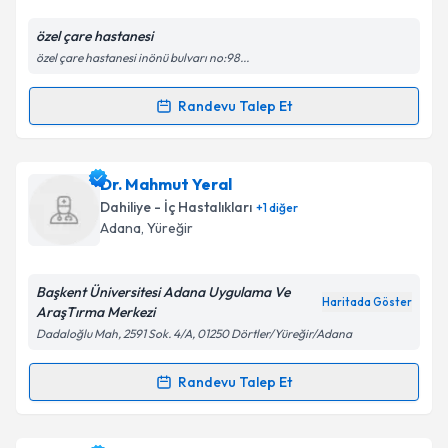
E-posta Adresiniz
özel çare hastanesi
özel çare hastanesi inönü bulvarı no:98...
Randevu Talep Et
Randevu Takvimi Talebi
Kişisel verilerimin işlenmesine ilişkin
Aydınlatma
Metni
'ni okudum ve kişisel verilerimin belirtilen
kapsamda işlenmesini kabul ediyorum.
Uzm. Dr. Özgürakın Oto
için randevu takvimi talebi
Dr. Mahmut Yeral
oluşturun. Size bu uzmandan randevu almanız için bir
Dahiliye - İç Hastalıkları
+
1
diğer
takvim hazırlandığında e-posta ile bilgilendireceğiz.
Takvim Talebini Gönder
Adana
, Yüreğir
E-posta Adresiniz
Başkent Üniversitesi Adana Uygulama Ve
Haritada Göster
AraşTırma Merkezi
Dadaloğlu Mah, 2591 Sok. 4/A, 01250 Dörtler/Yüreğir/Adana
Kişisel verilerimin işlenmesine ilişkin
Aydınlatma
Metni
'ni okudum ve kişisel verilerimin belirtilen
Randevu Talep Et
Randevu Takvimi Talebi
kapsamda işlenmesini kabul ediyorum.