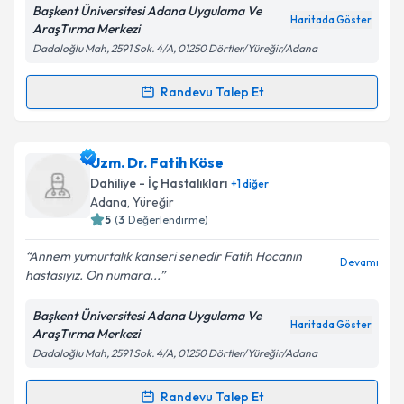
Başkent Üniversitesi Adana Uygulama Ve
Haritada Göster
AraşTırma Merkezi
Dadaloğlu Mah, 2591 Sok. 4/A, 01250 Dörtler/Yüreğir/Adana
Kişisel verilerimin işlenmesine ilişkin
Aydınlatma
Metni
'ni okudum ve kişisel verilerimin belirtilen
Randevu Talep Et
Randevu Takvimi Talebi
kapsamda işlenmesini kabul ediyorum.
Dr. Hakan Özdoğu
için randevu takvimi talebi
Uzm. Dr. Fatih Köse
Takvim Talebini Gönder
oluşturun. Size bu uzmandan randevu almanız için bir
Dahiliye - İç Hastalıkları
+
1
diğer
takvim hazırlandığında e-posta ile bilgilendireceğiz.
Adana
, Yüreğir
5
(
3
Değerlendirme)
E-posta Adresiniz
Annem yumurtalık kanseri senedir Fatih Hocanın
Devamı
hastasıyız. On numara...
Başkent Üniversitesi Adana Uygulama Ve
Kişisel verilerimin işlenmesine ilişkin
Aydınlatma
Haritada Göster
AraşTırma Merkezi
Metni
'ni okudum ve kişisel verilerimin belirtilen
Dadaloğlu Mah, 2591 Sok. 4/A, 01250 Dörtler/Yüreğir/Adana
kapsamda işlenmesini kabul ediyorum.
Randevu Talep Et