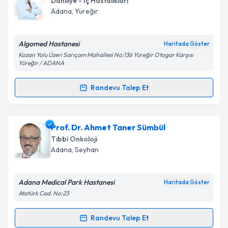
Dahiliye - İç Hastalıkları
takvim hazırlandığında e-posta ile bilgilendireceğiz.
Adana
, Yüreğir
E-posta Adresiniz
Algomed Hastanesi
Haritada Göster
Kozan Yolu Üzeri Sarıçam Mahallesi No:136 Yüreğir Otogar Karşısı
Yüreğir / ADANA
Kişisel verilerimin işlenmesine ilişkin
Aydınlatma
Randevu Talep Et
Metni
'ni okudum ve kişisel verilerimin belirtilen
Randevu Takvimi Talebi
kapsamda işlenmesini kabul ediyorum.
Uzm. Dr. Uzm. Dr Cengiz Boğa
için randevu takvimi
Prof. Dr. Ahmet Taner Sümbül
Takvim Talebini Gönder
talebi oluşturun. Size bu uzmandan randevu almanız
Tıbbi Onkoloji
için bir takvim hazırlandığında e-posta ile
Adana
, Seyhan
bilgilendireceğiz.
E-posta Adresiniz
Adana Medical Park Hastanesi
Haritada Göster
Atatürk Cad. No:23
Randevu Talep Et
Randevu Takvimi Talebi
Kişisel verilerimin işlenmesine ilişkin
Aydınlatma