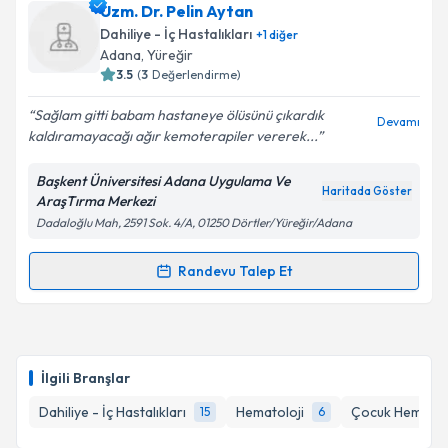
Dr. Emel Gürkan
için randevu takvimi talebi
Uzm. Dr. Pelin Aytan
oluşturun. Size bu uzmandan randevu almanız için bir
Dahiliye - İç Hastalıkları
+
1
diğer
takvim hazırlandığında e-posta ile bilgilendireceğiz.
Adana
, Yüreğir
3.5
(
3
Değerlendirme)
E-posta Adresiniz
Sağlam gitti babam hastaneye ölüsünü çıkardık
Devamı
kaldıramayacağı ağır kemoterapiler vererek...
Başkent Üniversitesi Adana Uygulama Ve
Kişisel verilerimin işlenmesine ilişkin
Aydınlatma
Haritada Göster
AraşTırma Merkezi
Metni
'ni okudum ve kişisel verilerimin belirtilen
Dadaloğlu Mah, 2591 Sok. 4/A, 01250 Dörtler/Yüreğir/Adana
kapsamda işlenmesini kabul ediyorum.
Randevu Talep Et
Randevu Takvimi Talebi
Takvim Talebini Gönder
Uzm. Dr. Pelin Aytan
için randevu takvimi talebi
oluşturun. Size bu uzmandan randevu almanız için bir
İlgili Branşlar
takvim hazırlandığında e-posta ile bilgilendireceğiz.
Dahiliye - İç Hastalıkları
Hematoloji
Çocuk Hematolo
15
6
E-posta Adresiniz