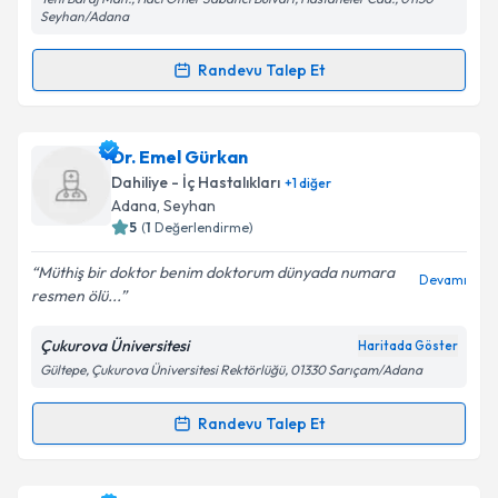
Seyhan/Adana
Randevu Talep Et
Kişisel verilerimin işlenmesine ilişkin
Aydınlatma
Randevu Takvimi Talebi
Metni
'ni okudum ve kişisel verilerimin belirtilen
kapsamda işlenmesini kabul ediyorum.
Dr. Sencer Ganidağlı
için randevu takvimi talebi
Dr. Emel Gürkan
oluşturun. Size bu uzmandan randevu almanız için bir
Dahiliye - İç Hastalıkları
+
1
diğer
Takvim Talebini Gönder
takvim hazırlandığında e-posta ile bilgilendireceğiz.
Adana
, Seyhan
5
(
1
Değerlendirme)
E-posta Adresiniz
Müthiş bir doktor benim doktorum dünyada numara
Devamı
resmen ölü...
Çukurova Üniversitesi
Haritada Göster
Kişisel verilerimin işlenmesine ilişkin
Aydınlatma
Gültepe, Çukurova Üniversitesi Rektörlüğü, 01330 Sarıçam/Adana
Metni
'ni okudum ve kişisel verilerimin belirtilen
kapsamda işlenmesini kabul ediyorum.
Randevu Talep Et
Randevu Takvimi Talebi
Takvim Talebini Gönder