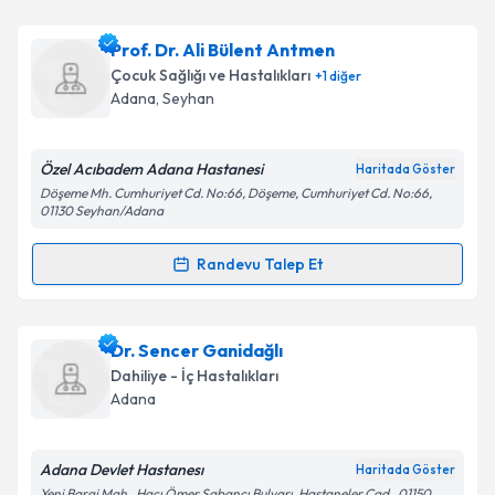
Takvim Talebini Gönder
Dr. Damla Burcak Ekin
için randevu takvimi talebi
Prof. Dr. Ali Bülent Antmen
oluşturun. Size bu uzmandan randevu almanız için bir
Çocuk Sağlığı ve Hastalıkları
+
1
diğer
takvim hazırlandığında e-posta ile bilgilendireceğiz.
Adana
, Seyhan
E-posta Adresiniz
Özel Acıbadem Adana Hastanesi
Haritada Göster
Döşeme Mh. Cumhuriyet Cd. No:66, Döşeme, Cumhuriyet Cd. No:66,
01130 Seyhan/Adana
Kişisel verilerimin işlenmesine ilişkin
Aydınlatma
Randevu Talep Et
Metni
'ni okudum ve kişisel verilerimin belirtilen
Randevu Takvimi Talebi
kapsamda işlenmesini kabul ediyorum.
Prof. Dr. Ali Bülent Antmen
için randevu takvimi
Dr. Sencer Ganidağlı
Takvim Talebini Gönder
talebi oluşturun. Size bu uzmandan randevu almanız
Dahiliye - İç Hastalıkları
için bir takvim hazırlandığında e-posta ile
Adana
bilgilendireceğiz.
E-posta Adresiniz
Adana Devlet Hastanesı
Haritada Göster
Yeni Baraj Mah., Hacı Ömer Sabancı Bulvarı, Hastaneler Cad., 01150