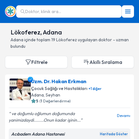
Doktor, klinik ara...
Lökoferez, Adana
Adana
içinde toplam
19
Lökoferez
uygulayan doktor - uzman
bulundu
Filtrele
Akıllı Sıralama
Uzm. Dr. Hakan Erkman
Çocuk Sağlığı ve Hastalıkları
+
1
diğer
Adana
, Seyhan
5
(
1
Değerlendirme)
ve doğumlu oğlumun doğumunda
Devamı
yanimizdaydi........Onun kadar işinin...
Acıbadem Adana Hastanesi
Haritada Göster