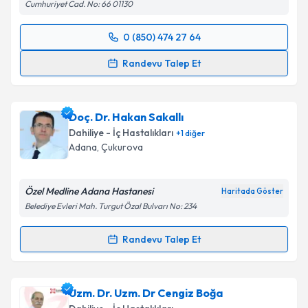
Cumhuriyet Cad. No: 66 01130
0 (850) 474 27 64
Randevu Takvimi Talebi
Randevu Talep Et
Uzm. Dr. Hakan Erkman
için randevu takvimi talebi
oluşturun. Size bu uzmandan randevu almanız için bir
Doç. Dr. Hakan Sakallı
takvim hazırlandığında e-posta ile bilgilendireceğiz.
Dahiliye - İç Hastalıkları
+
1
diğer
E-posta Adresiniz
Adana
, Çukurova
Özel Medline Adana Hastanesi
Haritada Göster
Belediye Evleri Mah. Turgut Özal Bulvarı No: 234
Kişisel verilerimin işlenmesine ilişkin
Aydınlatma
Metni
'ni okudum ve kişisel verilerimin belirtilen
Randevu Talep Et
kapsamda işlenmesini kabul ediyorum.
Randevu Takvimi Talebi
Takvim Talebini Gönder
Doç. Dr. Hakan Sakallı
için randevu takvimi talebi
Uzm. Dr. Uzm. Dr Cengiz Boğa
oluşturun. Size bu uzmandan randevu almanız için bir