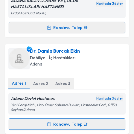
ADANA KADIN DOĞUM VE ÇOCUK
Haritada Göster
HASTALIKLARI HASTANESI
Erdal Acet Cad. No:10,
Kişisel verilerimin işlenmesine ilişkin
Aydınlatma
Randevu Talep Et
Randevu Takvimi Talebi
Metni
'ni okudum ve kişisel verilerimin belirtilen
kapsamda işlenmesini kabul ediyorum.
Uzm. Dr. Işıl Bilal
için randevu takvimi talebi
Dr. Damla Burcak Ekin
oluşturun. Size bu uzmandan randevu almanız için bir
Takvim Talebini Gönder
Dahiliye - İç Hastalıkları
takvim hazırlandığında e-posta ile bilgilendireceğiz.
Adana
E-posta Adresiniz
Adres
1
Adres
2
Adres
3
Adana Devlet Hastanesı
Haritada Göster
Kişisel verilerimin işlenmesine ilişkin
Aydınlatma
Yeni Baraj Mah., Hacı Ömer Sabancı Bulvarı, Hastaneler Cad., 01150
Metni
'ni okudum ve kişisel verilerimin belirtilen
Seyhan/Adana
kapsamda işlenmesini kabul ediyorum.
Randevu Talep Et
Randevu Takvimi Talebi