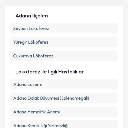
Adana İlçeleri
Kişisel verilerimin işlenmesine ilişkin
Aydınlatma
Seyhan
Metni
Lökoferez
'ni okudum ve kişisel verilerimin belirtilen
kapsamda işlenmesini kabul ediyorum.
Yüreğir
Lökoferez
Takvim Talebini Gönder
Çukurova
Lökoferez
Lökoferez ile İlgili Hastalıklar
Adana Lösemi
Adana Dalak Büyümesi (Splenomegali)
Adana Hemolitik Anemi
Adana Kemik İliği Yetmezliği