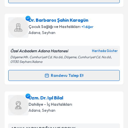
Randevu Takvimi Talebi
Takvim Talebini Gönder
Uzm. Dr. Fatih Köse
için randevu takvimi talebi
Dr. Barbaros Şahin Karagün
oluşturun. Size bu uzmandan randevu almanız için bir
Çocuk Sağlığı ve Hastalıkları
+
1
diğer
takvim hazırlandığında e-posta ile bilgilendireceğiz.
Adana
, Seyhan
E-posta Adresiniz
Özel Acıbadem Adana Hastanesi
Haritada Göster
Döşeme Mh. Cumhuriyet Cd. No:66, Döşeme, Cumhuriyet Cd. No:66,
01130 Seyhan/Adana
Kişisel verilerimin işlenmesine ilişkin
Aydınlatma
Randevu Talep Et
Metni
'ni okudum ve kişisel verilerimin belirtilen
Randevu Takvimi Talebi
kapsamda işlenmesini kabul ediyorum.
Dr. Barbaros Şahin Karagün
için randevu takvimi
Uzm. Dr. Işıl Bilal
Takvim Talebini Gönder
talebi oluşturun. Size bu uzmandan randevu almanız
Dahiliye - İç Hastalıkları
için bir takvim hazırlandığında e-posta ile
Adana
, Seyhan
bilgilendireceğiz.
E-posta Adresiniz