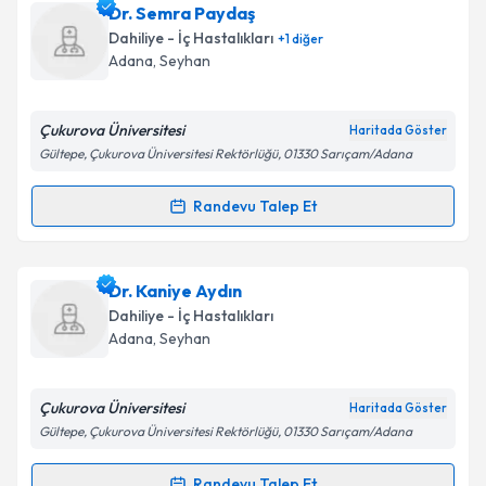
Dr. Mahmut Yeral
için randevu takvimi talebi
Dr. Semra Paydaş
Takvim Talebini Gönder
oluşturun. Size bu uzmandan randevu almanız için bir
Dahiliye - İç Hastalıkları
+
1
diğer
takvim hazırlandığında e-posta ile bilgilendireceğiz.
Adana
, Seyhan
E-posta Adresiniz
Çukurova Üniversitesi
Haritada Göster
Gültepe, Çukurova Üniversitesi Rektörlüğü, 01330 Sarıçam/Adana
Kişisel verilerimin işlenmesine ilişkin
Aydınlatma
Randevu Talep Et
Randevu Takvimi Talebi
Metni
'ni okudum ve kişisel verilerimin belirtilen
kapsamda işlenmesini kabul ediyorum.
Dr. Semra Paydaş
için randevu takvimi talebi
Dr. Kaniye Aydın
oluşturun. Size bu uzmandan randevu almanız için bir
Takvim Talebini Gönder
Dahiliye - İç Hastalıkları
takvim hazırlandığında e-posta ile bilgilendireceğiz.
Adana
, Seyhan
E-posta Adresiniz
Çukurova Üniversitesi
Haritada Göster
Gültepe, Çukurova Üniversitesi Rektörlüğü, 01330 Sarıçam/Adana
Kişisel verilerimin işlenmesine ilişkin
Aydınlatma
Randevu Talep Et