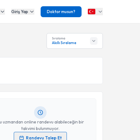
Giriş Yap
Doktor musun?
Sıralama
Akıllı Sıralama
akvimi Talebi
Hüseyin Yılmaz
için randevu takvimi talebi oluşturun.
andan randevu almanız için bir takvim
ında e-posta ile bilgilendireceğiz.
resiniz
u uzmandan online randevu alabileceğin bir
takvimi bulunmuyor.
Randevu Talep Et