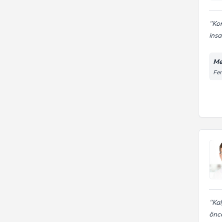
Kon
insa
Me
Fen
Kal
önce