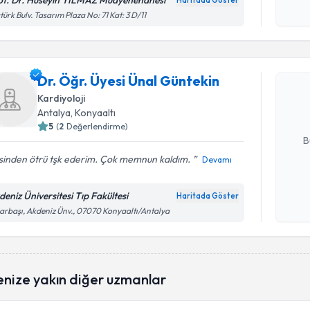
of. Dr. Hüseyin YILMAZ Muayenehanesi
Haritada Göster
Kişisel
türk Bulv. Tasarım Plaza No: 71 Kat: 3 D/11
Randevu T
okudum
işlenm
Dr. Öğr. Ü
Dr. Öğr. Üyesi Ünal Güntekin
oluşturun. 
hazırlandığ
Kardiyoloji
Antalya
, Konyaaltı
E-posta Ad
5
(
2
Değerlendirme)
B
isinden ötrü tşk ederim. Çok memnun kaldım.
Devamı
Kişisel
deniz Üniversitesi Tıp Fakültesi
Haritada Göster
okudum
arbaşı, Akdeniz Ünv., 07070 Konyaaltı/Antalya
işlenm
enize yakın diğer uzmanlar