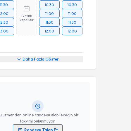
11:30
10:30
10:30
12:00
11:00
11:00
Takvim
kapalıdır
12:30
11:30
11:30
13:00
12:00
12:00
Daha Fazla Göster
akvimi Talebi
Necmettin Korucuk
için randevu takvimi talebi
Size bu uzmandan randevu almanız için bir takvim
ında e-posta ile bilgilendireceğiz.
resiniz
u uzmandan online randevu alabileceğin bir
takvimi bulunmuyor.
Randevu Talep Et