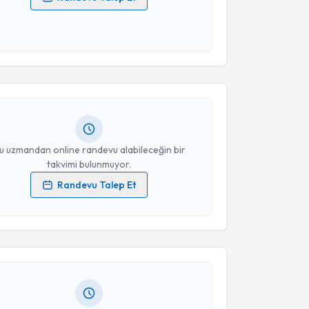
 verilerimin işlenmesine ilişkin
Aydınlatma Metni
'ni
 ve kişisel verilerimin belirtilen kapsamda
akvimi Talebi
esini kabul ediyorum.
Duygu Ersan Demirci
için randevu takvimi talebi
Takvim Talebini Gönder
Size bu uzmandan randevu almanız için bir takvim
ında e-posta ile bilgilendireceğiz.
resiniz
u uzmandan online randevu alabileceğin bir
takvimi bulunmuyor.
Randevu Talep Et
akvimi Talebi
 verilerimin işlenmesine ilişkin
Aydınlatma Metni
'ni
 ve kişisel verilerimin belirtilen kapsamda
esini kabul ediyorum.
Gülsüm Meral Yılmaz
için randevu takvimi talebi
Size bu uzmandan randevu almanız için bir takvim
ında e-posta ile bilgilendireceğiz.
Takvim Talebini Gönder
resiniz