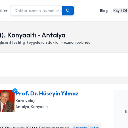
ikler
Blog
Kayıt Ol
g)), Konyaaltı - Antalya
liserit testi(tg))
uygulayan doktor - uzman bulundu
Randevu T
Prof. Dr. 
Size bu uzm
Prof. Dr. Hüseyin Yılmaz
hazırlandığ
Kardiyoloji
E-posta Ad
Antalya
, Konyaaltı
B