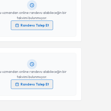
resiniz
u uzmandan online randevu alabileceğin bir
takvimi bulunmuyor.
Randevu Talep Et
akvimi Talebi
 verilerimin işlenmesine ilişkin
Aydınlatma Metni
'ni
 ve kişisel verilerimin belirtilen kapsamda
esini kabul ediyorum.
arış Önal
için randevu takvimi talebi oluşturun. Size
 randevu almanız için bir takvim hazırlandığında e-
lgilendireceğiz.
Takvim Talebini Gönder
resiniz
u uzmandan online randevu alabileceğin bir
takvimi bulunmuyor.
Randevu Talep Et
 verilerimin işlenmesine ilişkin
Aydınlatma Metni
'ni
 ve kişisel verilerimin belirtilen kapsamda
esini kabul ediyorum.