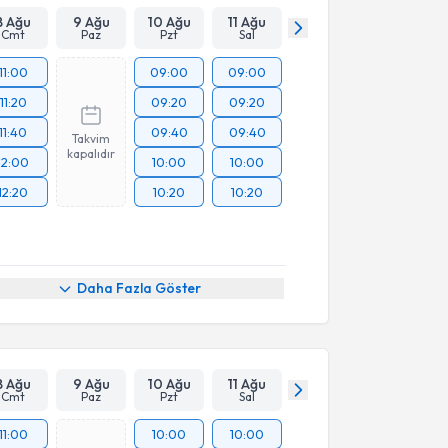
8 Ağu
9 Ağu
10 Ağu
11 Ağu
Cmt
Paz
Pzt
Sal
11:00
09:00
09:00
11:20
09:20
09:20
11:40
09:40
09:40
Takvim
kapalıdır
12:00
10:00
10:00
12:20
10:20
10:20
Daha Fazla Göster
8 Ağu
9 Ağu
10 Ağu
11 Ağu
Cmt
Paz
Pzt
Sal
11:00
10:00
10:00