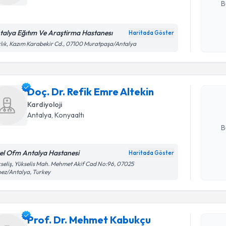
B
talya Eğıtım Ve Araştirma Hastanesı
Haritada Göster
Randevu T
Kişisel
lık, Kazım Karabekir Cd., 07100 Muratpaşa/Antalya
okudum
işlenm
Doç. Dr. R
oluşturun. 
Doç. Dr. Refik Emre Altekin
hazırlandığ
Kardiyoloji
E-posta Ad
Antalya
, Konyaaltı
B
el Ofm Antalya Hastanesi
Haritada Göster
Randevu T
Kişisel
seliş, Yükselis Mah. Mehmet Akif Cad No:96, 07025
ez/Antalya, Turkey
okudum
işlenm
Prof. Dr.
oluşturun. 
Prof. Dr. Mehmet Kabukçu
hazırlandığ