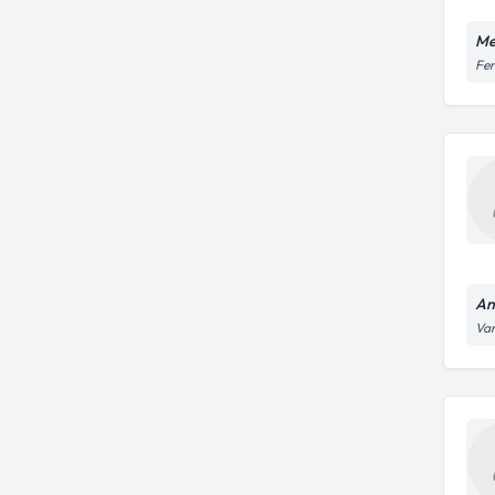
Me
Fen
An
Var