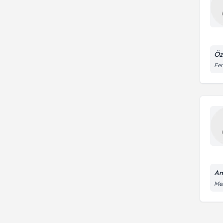
Öz
Fen
An
Mer