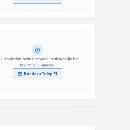
 verilerimin işlenmesine ilişkin
Aydınlatma Metni
'ni
akvimi Talebi
 ve kişisel verilerimin belirtilen kapsamda
esini kabul ediyorum.
yesi Ünal Güntekin
için randevu takvimi talebi
Takvim Talebini Gönder
Size bu uzmandan randevu almanız için bir takvim
ında e-posta ile bilgilendireceğiz.
resiniz
u uzmandan online randevu alabileceğin bir
takvimi bulunmuyor.
Randevu Talep Et
 verilerimin işlenmesine ilişkin
Aydınlatma Metni
'ni
 ve kişisel verilerimin belirtilen kapsamda
esini kabul ediyorum.
Takvim Talebini Gönder