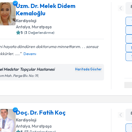
Uzm. Dr. Melek Didem
Kemaloğlu
Kardiyoloji
Antalya
, Muratpaşa
5
(
3
Değerlendirme)
ni hayata döndüren doktoruma minnettarım. . . sonsuz
kkürler. ....
Devamı
el Medstar Topçular Hastanesi
Haritada Göster
ım Mah. Perge Blv. No: 19,
Doç. Dr. Fatih Koç
Kardiyoloji
Antalya
, Muratpaşa
5
(
17
Değerlendirme)