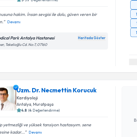
usuna hakim. İnsan sevgisi ile dolu, güven veren bir
n.
Devamı
dical Park Antalya Hastanesi
Haritada Göster
er, Tekelioğlu Cd. No:7, 07160
Randevu T
Uzm. Dr. 
Uzm. Dr. Necmettin Korucuk
oluşturun. 
Kardiyoloji
hazırlandığ
Antalya
, Muratpaşa
4.8
(
4
Değerlendirme)
E-posta Ad
B
p yetmezliği ve yüksek tansiyon hastasıyım. sene
sine kadar...
Devamı