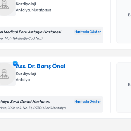
Kardiyoloji
E-posta Ad
Antalya
, Muratpaşa
B
el Medical Park Antalya Hastanesi
Haritada Göster
Randevu T
Kişisel
er Mah.Tekelioğlu Cad.No:7
okudum
işlenm
Ass. Dr. B
bu uzmandan
Ass. Dr. Barış Önal
posta ile bi
Kardiyoloji
E-posta Ad
Antalya
B
talya Serık Devlet Hastanesı
Haritada Göster
Kişisel
kez, 2026 sok. No:10, 07500 Serik/Antalya
okudum
işlenm