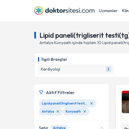
Uzmanlar
Klin
Lipid paneli(trigliserit testi(t
Antalya
Konyaaltı
içinde toplam
10
Lipid paneli(trig
İlgili Branşlar
Kardiyoloji
2
Aktif Filtreler
Lipid paneli(trigliserit testi(tg))
Antalya
Konyaaltı
Şehir
Antalya