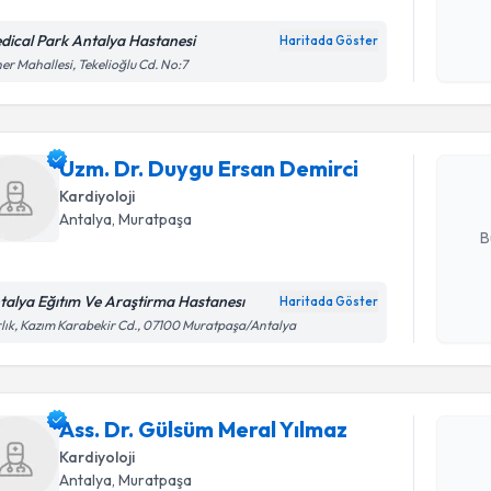
Kişisel
okudum
dical Park Antalya Hastanesi
Haritada Göster
Randevu T
işlenm
er Mahallesi, Tekelioğlu Cd. No:7
Uzm. Dr. 
oluşturun. 
Uzm. Dr. Duygu Ersan Demirci
hazırlandığ
Kardiyoloji
E-posta Ad
Antalya
, Muratpaşa
B
talya Eğıtım Ve Araştirma Hastanesı
Haritada Göster
Randevu T
Kişisel
lık, Kazım Karabekir Cd., 07100 Muratpaşa/Antalya
okudum
işlenm
Ass. Dr. 
oluşturun. 
Ass. Dr. Gülsüm Meral Yılmaz
hazırlandığ
Kardiyoloji
E-posta Ad
Antalya
, Muratpaşa