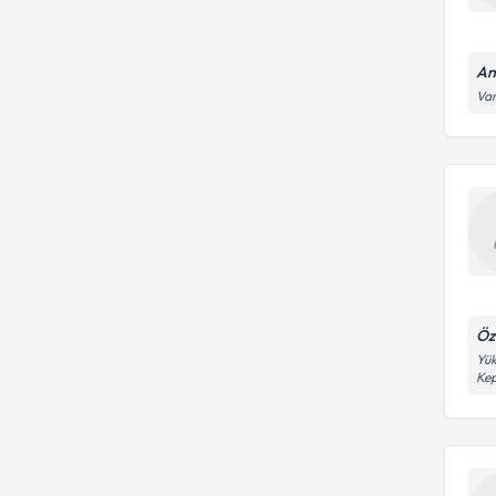
An
Var
Öz
Yük
Kep