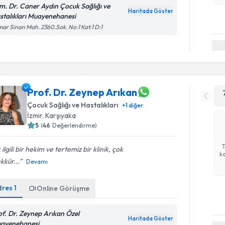
m. Dr. Caner Aydın Çocuk Sağlığı ve
Haritada Göster
stalıkları Muayenehanesi
ar Sinan Mah. 2360.Sok. No:1 Kat:1 D:1
Prof. Dr. Zeynep Arıkan
Çocuk Sağlığı ve Hastalıkları
+
1
diğer
İzmir
, Karşıyaka
5
(
46
Değerlendirme)
 ilgili bir hekim ve tertemiz bir klinik, çok
ka
kkür...
Devamı
dres
1
Online Görüşme
of. Dr. Zeynep Arıkan Özel
Haritada Göster
ayenehanesi