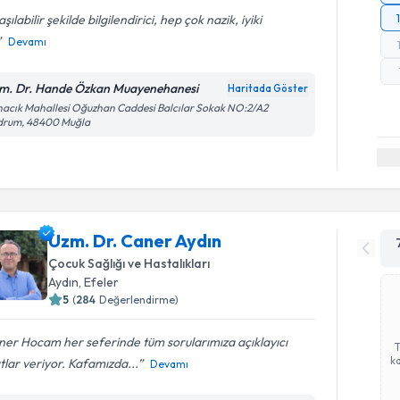
aşılabilir şekilde bilgilendirici, hep çok nazik, iyiki
Devamı
m. Dr. Hande Özkan Muayenehanesi
Haritada Göster
acık Mahallesi Oğuzhan Caddesi Balcılar Sokak NO:2/A2
drum, 48400 Muğla
Uzm. Dr. Caner Aydın
Çocuk Sağlığı ve Hastalıkları
Aydın
, Efeler
5
(
284
Değerlendirme)
er Hocam her seferinde tüm sorularımıza açıklayıcı
ka
tlar veriyor. Kafamızda...
Devamı