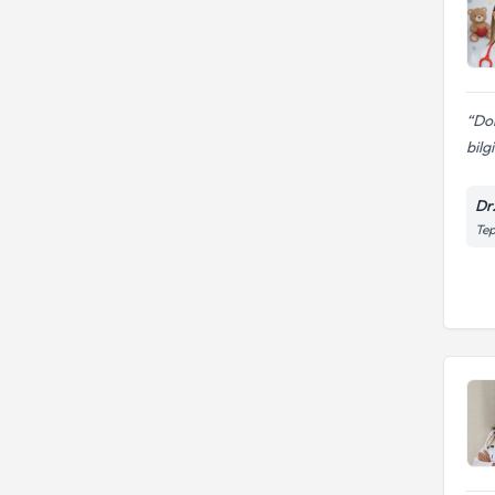
Dok
bilg
Dr
Tep