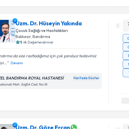
Uzm. Dr. Hüseyin Yakında
Çocuk Sağlığı ve Hastalıkları
Balıkesir
, Bandırma
5
(
4
Değerlendirme)
dırma da size rastladığımız için çok şanslıyız tedavimiz
yi...
Devamı
EL BANDIRMA ROYAL HASTANESİ
Haritada Göster
akonak Mah. Sağlık Cad. No:16
Uzm. Dr. Göze Ercan