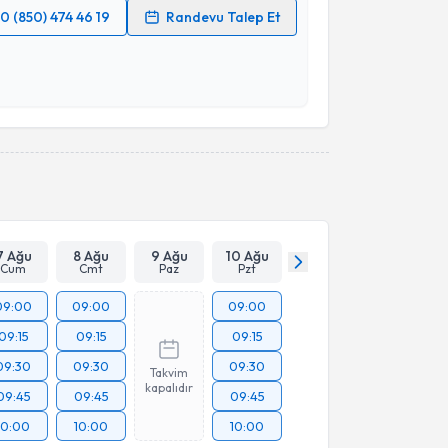
0 (850) 474 46 19
Randevu Talep Et
 verilerimin işlenmesine ilişkin
Aydınlatma Metni
'ni
 ve kişisel verilerimin belirtilen kapsamda
esini kabul ediyorum.
Takvim Talebini Gönder
7 Ağu
8 Ağu
9 Ağu
10 Ağu
Cum
Cmt
Paz
Pzt
09:00
09:00
09:00
09:15
09:15
09:15
09:30
09:30
09:30
Takvim
kapalıdır
09:45
09:45
09:45
10:00
10:00
10:00