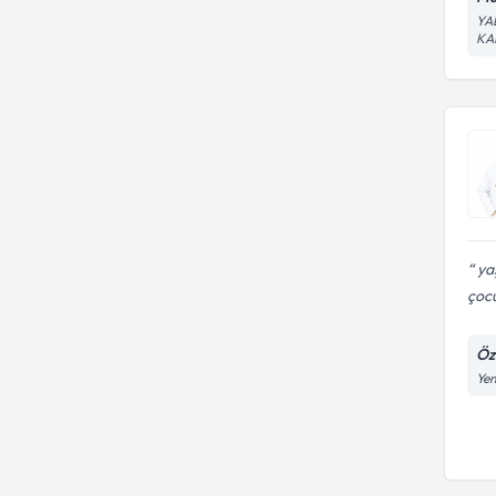
YAL
KA
yaş
çocu
Öz
Yen