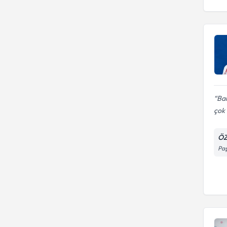
Ban
çok i
ÖZ
Paş