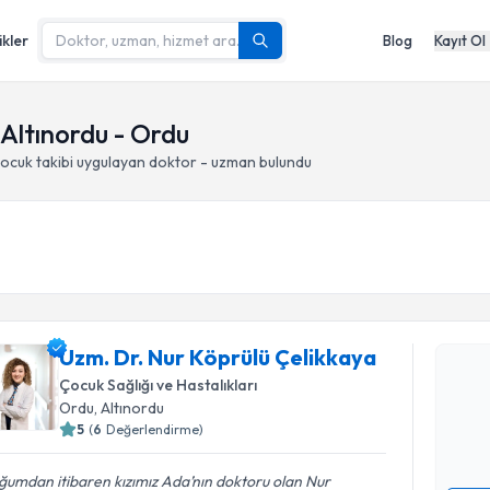
ikler
Blog
Kayıt Ol
 Altınordu - Ordu
ocuk takibi
uygulayan doktor - uzman bulundu
Randevu T
Uzm. Dr. 
Uzm. Dr. Nur Köprülü Çelikkaya
oluşturun. 
Çocuk Sağlığı ve Hastalıkları
hazırlandığ
Ordu
, Altınordu
5
(
6
Değerlendirme)
E-posta Ad
umdan itibaren kızımız Ada’nın doktoru olan Nur