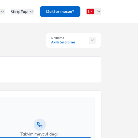
Giriş Yap
Doktor musun?
Sıralama
Akıllı Sıralama
akvimi Talebi
Nur Köprülü Çelikkaya
için randevu takvimi talebi
Size bu uzmandan randevu almanız için bir takvim
ında e-posta ile bilgilendireceğiz.
resiniz
Takvim mevcut değil.