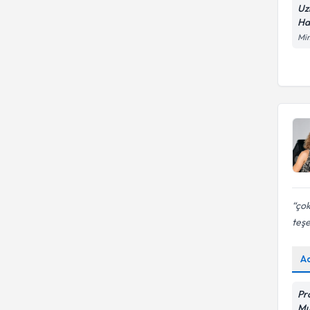
Uz
Ha
Mim
çok
teşe
A
Pr
Mu