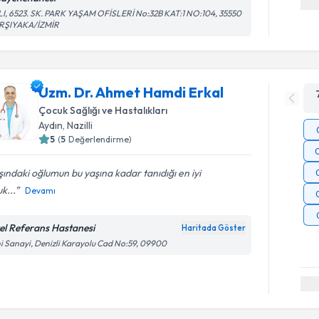
I, 6523. SK. PARK YAŞAM OFİSLERİ No:32B KAT:1 NO:104, 35550
RŞIYAKA/İZMİR
Uzm. Dr. Ahmet Hamdi Erkal
Çocuk Sağlığı ve Hastalıkları
Aydın
, Nazilli
5
(
5
Değerlendirme)
ındaki oğlumun bu yaşına kadar tanıdığı en iyi
k...
Devamı
el Referans Hastanesi
Haritada Göster
i Sanayi, Denizli Karayolu Cad No:59, 09900