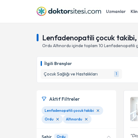
Uzmanlar
Klin
Lenfadenopatili çocuk takibi,
Ordu
Altınordu
içinde toplam
10
Lenfadenopatili ç
İlgili Branşlar
Çocuk Sağlığı ve Hastalıkları
1
Aktif Filtreler
Lenfadenopatili çocuk takibi
Ordu
Altınordu
Doğ
Şehir
Ordu