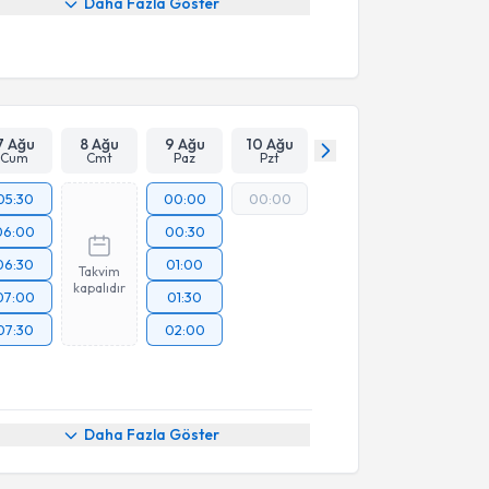
Daha Fazla Göster
7 Ağu
8 Ağu
9 Ağu
10 Ağu
Cum
Cmt
Paz
Pzt
05:30
00:00
00:00
06:00
00:30
06:30
01:00
Takvim
kapalıdır
07:00
01:30
07:30
02:00
Daha Fazla Göster