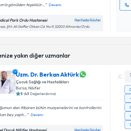
ım’a gönülden teşekkür...
Devamı
Kişisel
okudum
dical Park Ordu Hastanesi
Haritada Göster
işlenm
azı, Şht. Ali Gaffar Okkan Cd. No:9, 52200 Altınordu/Ordu
enize yakın diğer uzmanlar
Uzm. Dr. Berkan Aktürk
Çocuk Sağlığı ve Hastalıkları
Bursa
, Nilüfer
5
(
43
Değerlendirme)
umun dan itibaren bütün muayenelerini ve kontrollerini
an bey yaptı...
Devamı
el Doruk Nilüfer Hastanesi
Haritada Göster