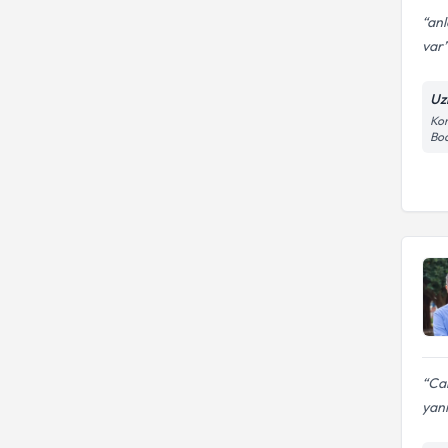
anl
var
Uz
Kon
Bo
Can
yanı