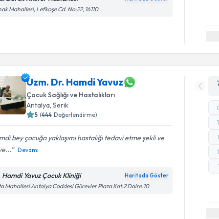
ak Mahallesi, Lefkoşe Cd. No:22, 16110
Uzm. Dr. Hamdi Yavuz
Çocuk Sağlığı ve Hastalıkları
Antalya
, Serik
5
(
444
Değerlendirme)
di bey çocuğa yaklaşımı hastalığı tedavi etme şekli ve
ye...
Devamı
. Hamdi Yavuz Çocuk Kliniği
Haritada Göster
a Mahallesi Antalya Caddesi Gürevler Plaza Kat:2 Daire:10