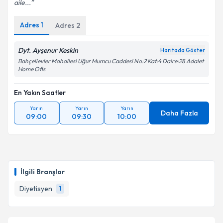
aile...
Adres
1
Adres
2
Dyt. Ayşenur Keskin
Haritada Göster
Bahçelievler Mahallesi Uğur Mumcu Caddesi No:2 Kat:4 Daire:28 Adalet
Home Ofis
En Yakın Saatler
Yarın
Yarın
Yarın
Daha Fazla
09:00
09:30
10:00
İlgili Branşlar
Diyetisyen
1