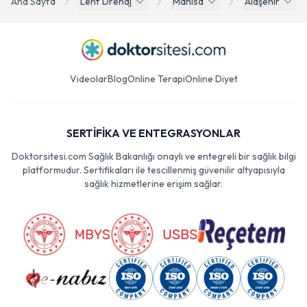
Ana Sayfa
Lenf Drenaj
Manisa
Alaşehir
Videolar
Blog
Online Terapi
Online Diyet
SERTİFİKA VE ENTEGRASYONLAR
Doktorsitesi.com Sağlık Bakanlığı onaylı ve entegreli bir sağlık bilgi
platformudur. Sertifikaları ile tescillenmiş güvenilir altyapısıyla
sağlık hizmetlerine erişim sağlar.