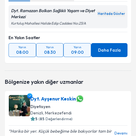
Dyt. Ramazan Bolkan Sağlıklı Yaşam ve Diyet
Haritada Göster
Merkezi
Kurtuluş Mahallesi Halide Edip Caddesi No:23/A
En Yakın Saatler
Yarın
Yarın
Yarın
Daha Fazla
08:00
08:30
09:00
Bölgenize yakın diğer uzmanlar
Dyt. Ayşenur Keskin
Diyetisyen
Denizli
, Merkezefendi
5
(
85
Değerlendirme)
Harika bir yer. Küçük bebeğime bile bakıyorlar tam bir
Devamı