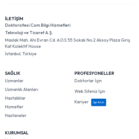
İLETİŞİM
Doktorsitesi Com Bilgi Hizmetleri
Teknoloji ve Ticaret A.Ş.
Maslak Mah. Ahi Evran Cd. A.O.S 55 Sokak No:2 Aksoy Plaza Giriş
Kat Kolektif House
İstanbul, Türkiye
SAĞLIK
PROFESYONELLER
Uzmanlar
Doktorlar İçin
Uzmanlık Alanları
Web Siteniz İçin
Hastalıklar
Kariyer
İşe Alım
Hizmetler
Hastaneler
KURUMSAL