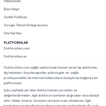
Hakkımızda
Bize Ulaşın
Gizlilik Politikası
Google Takvim Entegrasyonu
Site Haritası
PLATFORMLAR
Doktorsitesi.com
Doktorsitesi.az
Doktorsitesi.com sağlık sektöründe hizmet veren tıp doktorları,
diş hekimleri, fizyoterapistler, psikologlar vb. sağlık
profesyonelleri ile internet kullanıcılarını buluşturan bağımsız bir
platformdur.
İş bu sayfada yer alan doktor/uzman yorumları ve
değerlendirmeleri, ilgili doktorun/uzmanın doğrudan veya dolaylı
emri, talebi, önerisi, tavsiyesi ve/veya ricası olmaksızın, ilgili
hasta/danışan tarafından bağımsız olarak yazılmaktadır. Bu web