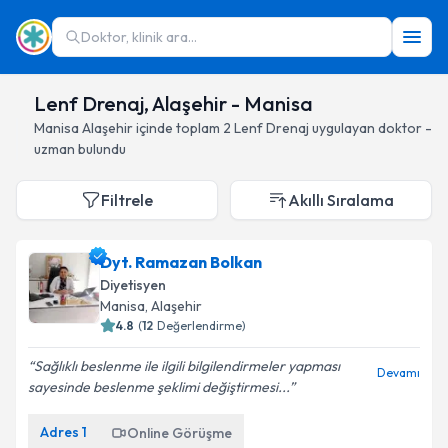
Doktor, klinik ara...
Lenf Drenaj, Alaşehir - Manisa
Manisa
Alaşehir
içinde toplam
2
Lenf Drenaj
uygulayan doktor -
uzman bulundu
Filtrele
Akıllı Sıralama
Dyt. Ramazan Bolkan
Diyetisyen
Manisa
, Alaşehir
4.8
(
12
Değerlendirme)
Sağlıklı beslenme ile ilgili bilgilendirmeler yapması
Devamı
sayesinde beslenme şeklimi değiştirmesi...
Adres
1
Online Görüşme