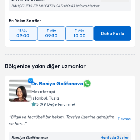
BAHÇELİEVLER MH FATİH CAD NO:43 Yalova Merkez
En Yakın Saatler
11 Ağu
11 Ağu
11 Ağu
Daha Fazla
09:00
09:30
10:00
Bölgenize yakın diğer uzmanlar
Dr. Raniya Galifanova
Mezoterapi
İstanbul
, Tuzla
5
(
99
Değerlendirme)
Bilgili ve tecrübeli bir hekim. Tavsiye üzerine gitmiştim
Devamı
ve her...
Raniya Galifanova
Haritada Göster