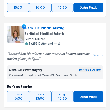
15:30
16:00
16:30
Daha Fazla
Uzm. Dr. Pınar Baştuğ
Sertifikalı Medikal Estetik
Bursa
, Nilüfer
5
(
255
Değerlendirme)
Yaptırdığım işlemlerden çok memnun kaldım sonuçlar
Devamı
harika güler yüz ilgi...
Uzm. Dr. Pınar Baştuğ
Haritada Göster
İhsaniye Mah. Leylak Sok Plaza 224 . No : 5 Kat :7 D:32
En Yakın Saatler
12 Ağu
13 Ağu
13 Ağu
Daha Fazla
16:00
13:00
13:30