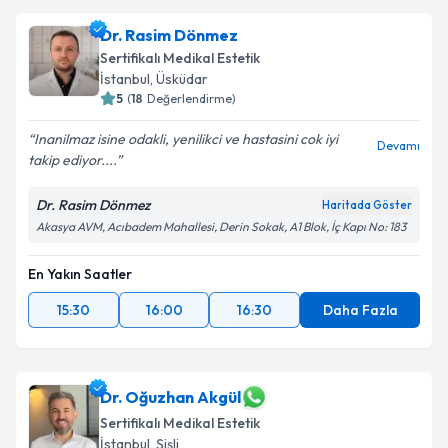
Dr. Rasim Dönmez
Sertifikalı Medikal Estetik
İstanbul
, Üsküdar
5
(
18
Değerlendirme)
Inanilmaz isine odakli, yenilikci ve hastasini cok iyi
Devamı
takip ediyor....
Dr. Rasim Dönmez
Haritada Göster
Akasya AVM, Acıbadem Mahallesi, Derin Sokak, A1 Blok, İç Kapı No: 183
En Yakın Saatler
15:30
16:00
16:30
Daha Fazla
Dr. Oğuzhan Akgül
Sertifikalı Medikal Estetik
İstanbul
, Şişli