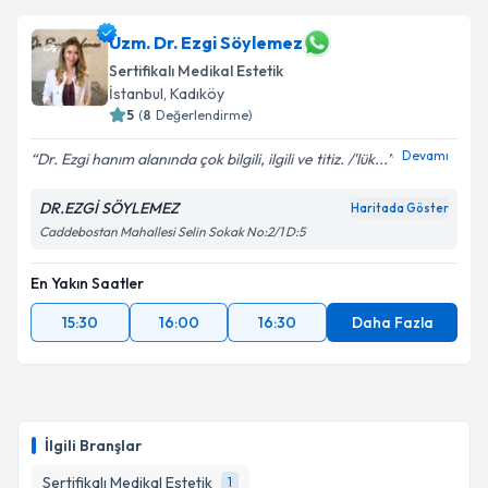
Uzm. Dr. Ezgi Söylemez
Sertifikalı Medikal Estetik
İstanbul
, Kadıköy
5
(
8
Değerlendirme)
Devamı
Dr. Ezgi hanım alanında çok bilgili, ilgili ve titiz. /'lük...
DR.EZGİ SÖYLEMEZ
Haritada Göster
Caddebostan Mahallesi Selin Sokak No:2/1 D:5
En Yakın Saatler
15:30
16:00
16:30
Daha Fazla
İlgili Branşlar
Sertifikalı Medikal Estetik
1