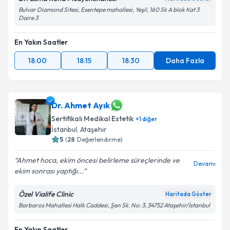
Bulvar Diamond Sitesi, Esentepe mahallesi, Yeşil, 160 Sk A blok Kat 3
Daire 3
En Yakın Saatler
18:00
18:15
18:30
Daha Fazla
Dr. Ahmet Ayık
Sertifikalı Medikal Estetik
+
1
diğer
İstanbul
, Ataşehir
5
(
28
Değerlendirme)
Ahmet hoca, ekim öncesi belirleme süreçlerinde ve
Devamı
ekim sonrası yaptığı...
Özel Vialife Clinic
Haritada Göster
Barbaros Mahallesi Halk Caddesi, Şen Sk. No: 3, 34752 Ataşehir/İstanbul
En Yakın Saatler