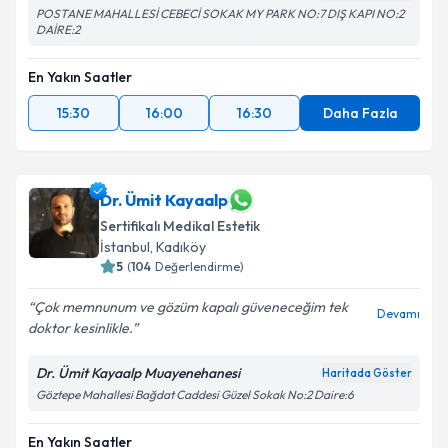
POSTANE MAHALLESİ CEBECİ SOKAK MY PARK NO:7 DIŞ KAPI NO:2
DAİRE:2
En Yakın Saatler
15:30
16:00
16:30
Daha Fazla
Dr. Ümit Kayaalp
Sertifikalı Medikal Estetik
İstanbul
, Kadıköy
5
(
104
Değerlendirme)
Çok memnunum ve gözüm kapalı güveneceğim tek
Devamı
doktor kesinlikle.
Dr. Ümit Kayaalp Muayenehanesi
Haritada Göster
Göztepe Mahallesi Bağdat Caddesi Güzel Sokak No:2 Daire:6
En Yakın Saatler