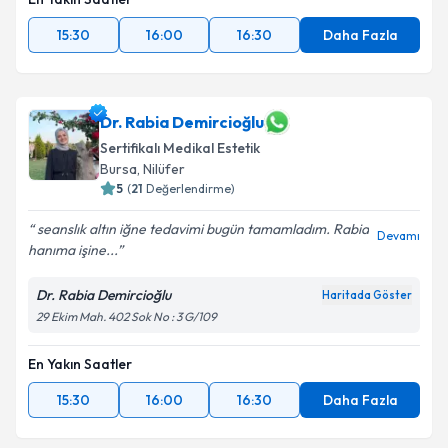
15:30
16:00
16:30
Daha Fazla
Dr. Rabia Demircioğlu
Sertifikalı Medikal Estetik
Bursa
, Nilüfer
5
(
21
Değerlendirme)
seanslık altın iğne tedavimi bugün tamamladım. Rabia
Devamı
hanıma işine...
Dr. Rabia Demircioğlu
Haritada Göster
29 Ekim Mah. 402 Sok No : 3 G/109
En Yakın Saatler
15:30
16:00
16:30
Daha Fazla