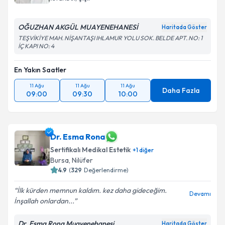
OĞUZHAN AKGÜL MUAYENEHANESİ
Haritada Göster
TEŞVİKİYE MAH. NİŞANTAŞI IHLAMUR YOLU SOK. BELDE APT. NO: 1
İÇ KAPI NO: 4
En Yakın Saatler
11 Ağu
11 Ağu
11 Ağu
Daha Fazla
09:00
09:30
10:00
Dr. Esma Rona
Sertifikalı Medikal Estetik
+
1
diğer
Bursa
, Nilüfer
4.9
(
329
Değerlendirme)
İlk kürden memnun kaldım. kez daha gideceğim.
Devamı
İnşallah onlardan...
Dr. Esma Rona Muayenehanesi
Haritada Göster