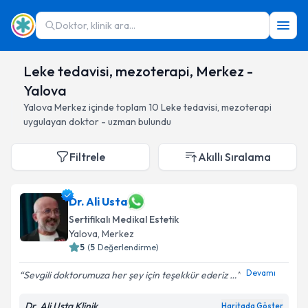
Doktor, klinik ara...
Leke tedavisi, mezoterapi, Merkez -
Yalova
Yalova
Merkez
içinde toplam
10
Leke tedavisi, mezoterapi
uygulayan doktor - uzman bulundu
Filtrele
Akıllı Sıralama
Dr. Ali Usta
Sertifikalı Medikal Estetik
Yalova
, Merkez
5
(
5
Değerlendirme)
Devamı
Sevgili doktorumuza her şey için teşekkür ederiz …
Dr. Ali Usta Klinik
Haritada Göster