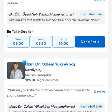
şekilde...
Dr. Öğr. Üyesi Nuh Yılmaz Muayenehanesi
Haritada Göster
Kişisel verilerimin işlenmesine ilişkin
Aydınlatma
SÜMERLER MAH. HARBİYE BLV. NO: 55 İÇ KAPI NO: 1 DEFNE/ HATAY
Metni
'ni okudum ve kişisel verilerimin belirtilen
kapsamda işlenmesini kabul ediyorum.
En Yakın Saatler
Yarın
Yarın
Yarın
Takvim Talebini Gönder
Daha Fazla
09:00
09:30
10:00
Uzm. Dr. Özlem Yüksekbaş
Kardiyoloji
Mersin
, Yenişehir
5
(
11
Değerlendirme)
Babam çok kötü durumdaydı özlem hanım sayesinde
Devamı
şuana kadar bir...
Uzm. Dr. Özlem Yüksekbaş Muayenehanesi
Haritada Göster
Güvenevler Mahallesi 1928. Sk Ekinci Global İş Merkezi No:5 K:15/26