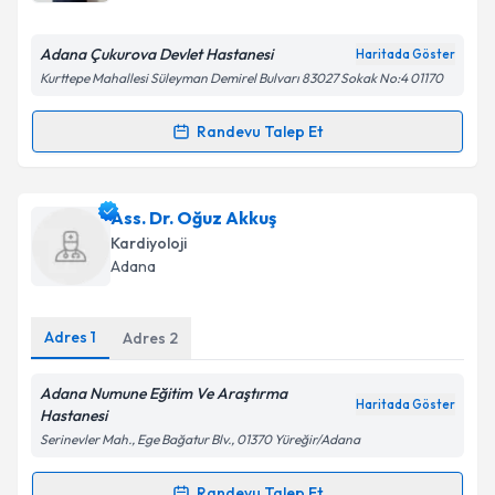
Adana Çukurova Devlet Hastanesi
Haritada Göster
Kurttepe Mahallesi Süleyman Demirel Bulvarı 83027 Sokak No:4 01170
Kişisel verilerimin işlenmesine ilişkin
Aydınlatma
Metni
'ni okudum ve kişisel verilerimin belirtilen
Randevu Talep Et
kapsamda işlenmesini kabul ediyorum.
Randevu Takvimi Talebi
Takvim Talebini Gönder
Uzm. Dr. Hakan Göçer
için randevu takvimi talebi
Ass. Dr. Oğuz Akkuş
oluşturun. Size bu uzmandan randevu almanız için bir
Kardiyoloji
takvim hazırlandığında e-posta ile bilgilendireceğiz.
Adana
E-posta Adresiniz
Adres
1
Adres
2
Adana Numune Eğitim Ve Araştırma
Haritada Göster
Kişisel verilerimin işlenmesine ilişkin
Aydınlatma
Hastanesi
Metni
'ni okudum ve kişisel verilerimin belirtilen
Serinevler Mah., Ege Bağatur Blv., 01370 Yüreğir/Adana
kapsamda işlenmesini kabul ediyorum.
Randevu Talep Et