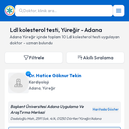
Doktor, klinik ara...
Ldl kolesterol testi, Yüreğir - Adana
Adana
Yüreğir
içinde toplam
10
Ldl kolesterol testi
uygulayan
doktor - uzman bulundu
Filtrele
Akıllı Sıralama
Dr. Hatice Göknur Tekin
Kardiyoloji
Adana
, Yüreğir
Başkent Üniversitesi Adana Uygulama Ve
Haritada Göster
AraşTırma Merkezi
Dadaloğlu Mah, 2591 Sok. 4/A, 01250 Dörtler/Yüreğir/Adana