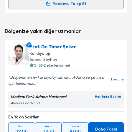
Randevu Talep Et
Randevu Takvimi Talebi
Dr. Hatice Göknur Tekin
için randevu takvimi talebi
Bölgenize yakın diğer uzmanlar
oluşturun. Size bu uzmandan randevu almanız için bir
takvim hazırlandığında e-posta ile bilgilendireceğiz.
Prof. Dr. Taner Şeker
E-posta Adresiniz
Kardiyoloji
Adana
, Seyhan
5
(
35
Değerlendirme)
Bölgenin en iyi kardiyoloji uzmanı. Adana ve çevresi
Kişisel verilerimin işlenmesine ilişkin
Aydınlatma
Devamı
için bulunmaz...
Metni
'ni okudum ve kişisel verilerimin belirtilen
kapsamda işlenmesini kabul ediyorum.
Medical Park Adana Hastanesi
Haritada Göster
Atatürk Cad. No:23
Takvim Talebini Gönder
En Yakın Saatler
Yarın
Yarın
Yarın
Daha Fazla
09:00
09:30
10:00