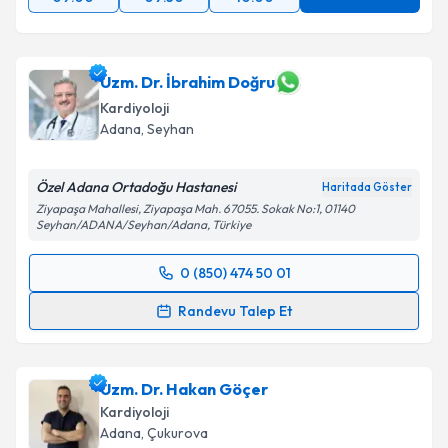
Uzm. Dr. İbrahim Doğru
Kardiyoloji
Adana
, Seyhan
Özel Adana Ortadoğu Hastanesi
Haritada Göster
Ziyapaşa Mahallesi, Ziyapaşa Mah. 67055. Sokak No:1, 01140
Seyhan/ADANA/Seyhan/Adana, Türkiye
0 (850) 474 50 01
Randevu Takvimi Talebi
Randevu Talep Et
Uzm. Dr. İbrahim Doğru
için randevu takvimi talebi
oluşturun. Size bu uzmandan randevu almanız için bir
Uzm. Dr. Hakan Göçer
takvim hazırlandığında e-posta ile bilgilendireceğiz.
Kardiyoloji
E-posta Adresiniz
Adana
, Çukurova