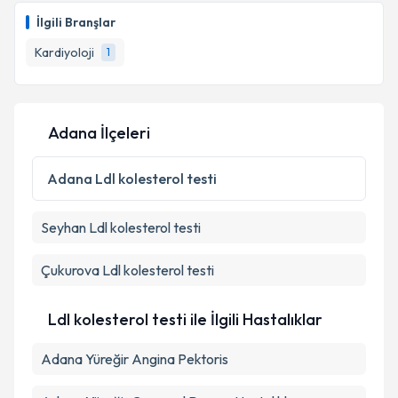
oluşturun. Size bu uzmandan randevu almanız için bir
İlgili Branşlar
takvim hazırlandığında e-posta ile bilgilendireceğiz.
Kardiyoloji
1
E-posta Adresiniz
Adana İlçeleri
Kişisel verilerimin işlenmesine ilişkin
Aydınlatma
Metni
'ni okudum ve kişisel verilerimin belirtilen
Adana
Ldl kolesterol testi
kapsamda işlenmesini kabul ediyorum.
Seyhan
Ldl kolesterol testi
Takvim Talebini Gönder
Çukurova
Ldl kolesterol testi
Ldl kolesterol testi ile İlgili Hastalıklar
Adana Yüreğir Angina Pektoris