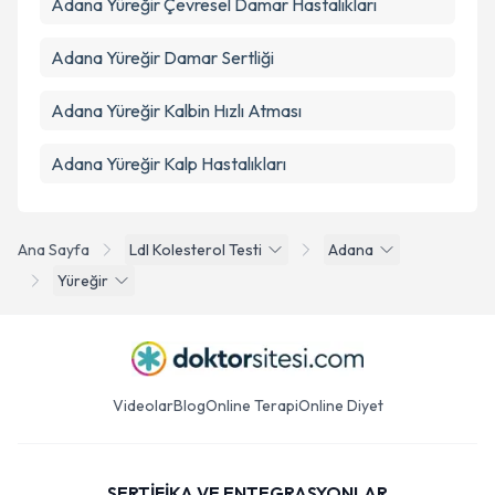
Adana Yüreğir Çevresel Damar Hastalıkları
Adana Yüreğir Damar Sertliği
Adana Yüreğir Kalbin Hızlı Atması
Adana Yüreğir Kalp Hastalıkları
Ana Sayfa
Ldl Kolesterol Testi
Adana
Yüreğir
Videolar
Blog
Online Terapi
Online Diyet
SERTİFİKA VE ENTEGRASYONLAR