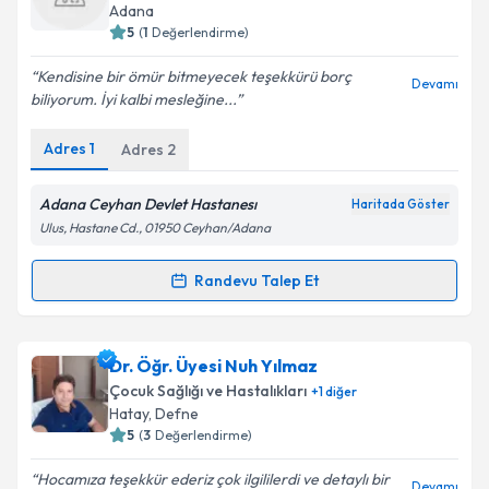
için bir takvim hazırlandığında e-posta ile
Adana
bilgilendireceğiz.
5
(
1
Değerlendirme)
E-posta Adresiniz
Kendisine bir ömür bitmeyecek teşekkürü borç
Devamı
biliyorum. İyi kalbi mesleğine...
Adres
1
Adres
2
Kişisel verilerimin işlenmesine ilişkin
Aydınlatma
Metni
'ni okudum ve kişisel verilerimin belirtilen
Adana Ceyhan Devlet Hastanesı
Haritada Göster
kapsamda işlenmesini kabul ediyorum.
Ulus, Hastane Cd., 01950 Ceyhan/Adana
Randevu Talep Et
Takvim Talebini Gönder
Randevu Takvimi Talebi
Uzm. Dr. Ceyhun Yücel
için randevu takvimi talebi
Dr. Öğr. Üyesi Nuh Yılmaz
oluşturun. Size bu uzmandan randevu almanız için bir
Çocuk Sağlığı ve Hastalıkları
+
1
diğer
takvim hazırlandığında e-posta ile bilgilendireceğiz.
Hatay
, Defne
5
(
3
Değerlendirme)
E-posta Adresiniz
Hocamıza teşekkür ederiz çok ilgililerdi ve detaylı bir
Devamı