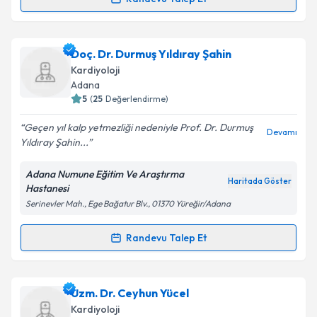
Randevu Takvimi Talebi
Takvim Talebini Gönder
Ass. Dr. Oğuz Akkuş
için randevu takvimi talebi
Doç. Dr. Durmuş Yıldıray Şahin
oluşturun. Size bu uzmandan randevu almanız için bir
Kardiyoloji
takvim hazırlandığında e-posta ile bilgilendireceğiz.
Adana
5
(
25
Değerlendirme)
E-posta Adresiniz
Geçen yıl kalp yetmezliği nedeniyle Prof. Dr. Durmuş
Devamı
Yıldıray Şahin...
Adana Numune Eğitim Ve Araştırma
Kişisel verilerimin işlenmesine ilişkin
Aydınlatma
Haritada Göster
Hastanesi
Metni
'ni okudum ve kişisel verilerimin belirtilen
Serinevler Mah., Ege Bağatur Blv., 01370 Yüreğir/Adana
kapsamda işlenmesini kabul ediyorum.
Randevu Talep Et
Randevu Takvimi Talebi
Takvim Talebini Gönder
Doç. Dr. Durmuş Yıldıray Şahin
için randevu takvimi
Uzm. Dr. Ceyhun Yücel
talebi oluşturun. Size bu uzmandan randevu almanız
Kardiyoloji