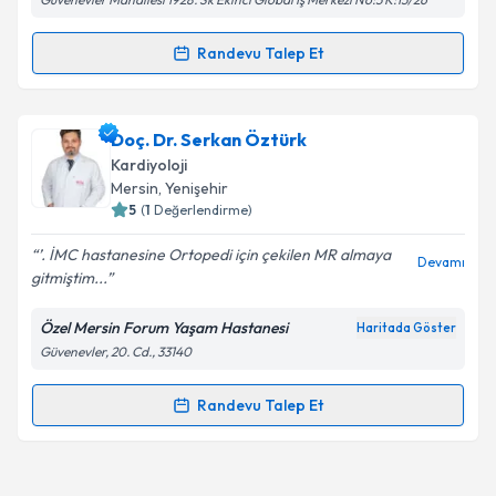
Randevu Talep Et
Randevu Takvimi Talebi
Uzm. Dr. Özlem Yüksekbaş
için randevu takvimi
Doç. Dr. Serkan Öztürk
talebi oluşturun. Size bu uzmandan randevu almanız
Kardiyoloji
için bir takvim hazırlandığında e-posta ile
Mersin
, Yenişehir
bilgilendireceğiz.
5
(
1
Değerlendirme)
E-posta Adresiniz
’. İMC hastanesine Ortopedi için çekilen MR almaya
Devamı
gitmiştim...
Özel Mersin Forum Yaşam Hastanesi
Haritada Göster
Güvenevler, 20. Cd., 33140
Kişisel verilerimin işlenmesine ilişkin
Aydınlatma
Metni
'ni okudum ve kişisel verilerimin belirtilen
kapsamda işlenmesini kabul ediyorum.
Randevu Talep Et
Randevu Takvimi Talebi
Takvim Talebini Gönder
Doç. Dr. Serkan Öztürk
için randevu takvimi talebi